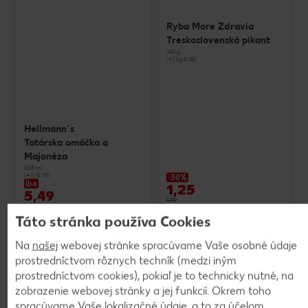
Ryba More Zdravia
Treskoslovenská pikant
140 g
(=1 kg 8,93)
Hellmann´s
Tatárska omáčka a
Majonéza
625 ml
(=1 l 8,78)
-30%
iba
1,25
5,49
1,79
Táto stránka používa Cookies
Na
našej
webovej stránke spracúvame Vaše osobné údaje
prostredníctvom rôznych techník (medzi iným
prostredníctvom cookies), pokiaľ je to technicky nutné, na
zobrazenie webovej stránky a jej funkcií. Okrem toho
spracúvame Vaše lokalizačné údaje, a to za účelom