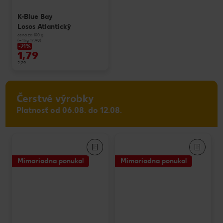
K-Blue Bay
Losos Atlantický
cena za 100 g
(=1 kg 17,90)
-21%
1,79
2,29
Čerstvé výrobky
Platnosť od 06.08. do 12.08.
Mimoriadna ponuka!
Mimoriadna ponuka!