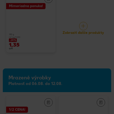
Mimoriadna ponuka!
Zobraziť ďalšie produkty
150 g
(=1 kg 9,00)
-24%
1,35
1,79
Mrazené výrobky
Platnosť od 06.08. do 12.08.
1/2 CENA!