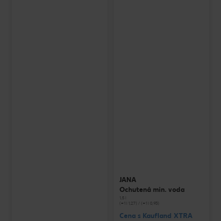
JANA
Ochutená min. voda
1,5 l
(=1 l 1,27) / (=1 l 0,93)
Cena s Kaufland XTRA