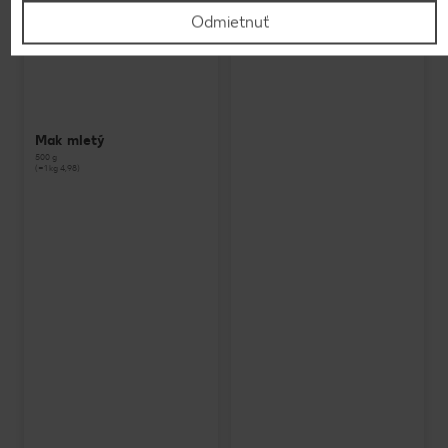
Odmietnuť
Mak mletý
500 g
(=1 kg 4,98)