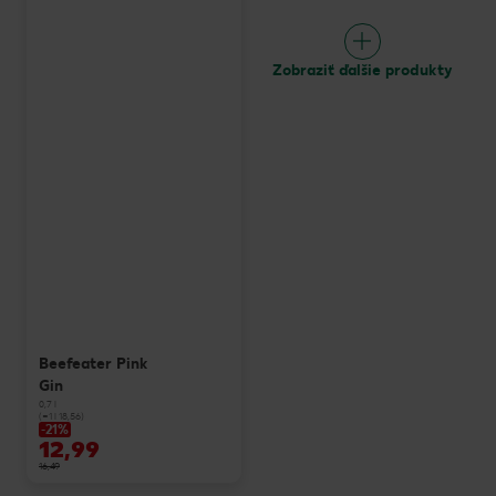
Zobraziť ďalšie produkty
Beefeater Pink
Gin
0,7 l
(=1 l 18,56)
-21%
12,99
16,49