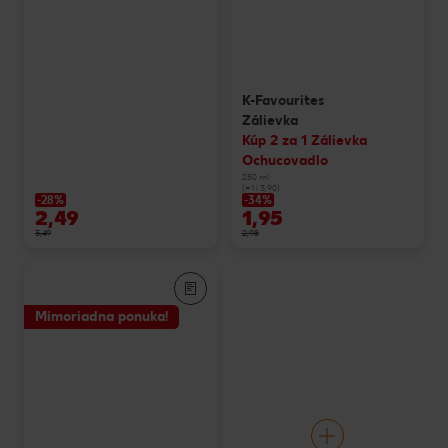
K-Favourites
Zálievka
Kúp 2 za 1 Zálievka
Ochucovadlo
250 ml
(=1 l 3,90)
-28%
-34%
2,49
1,95
3,49
2,98
Mimoriadna ponuka!