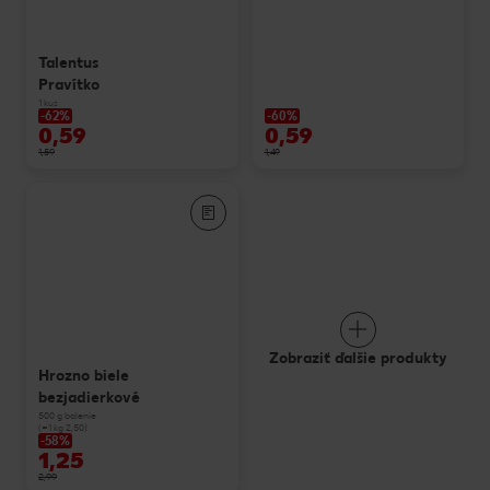
Talentus
Pravítko
1 kus
-62%
-60%
0,59
0,59
1,59
1,49
Zobraziť ďalšie produkty
Hrozno biele
bezjadierkové
500 g balenie
(=1 kg 2,50)
-58%
1,25
2,99