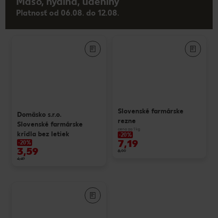
Mäso, hydina, údeniny
Platnosť od 06.08. do 12.08.
Slovenské farmárske
Domäsko s.r.o.
rezne
Slovenské farmárske
cena za 1 kg
krídla bez letiek
-20%
7,19
-20%
3,59
8,99
4,49