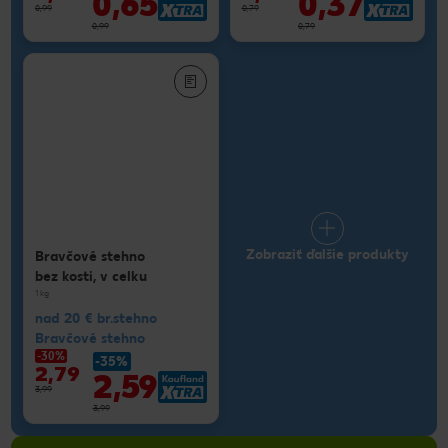
0,65
0,37
0,99
0,79
0,99
0,79
Zobraziť ďalšie produkty
Bravčové stehno
bez kosti, v celku
1 kg
nad 20 € br.stehno
Bravčové stehno
-30%
-35%
2,79
2,59
3,99
3,99