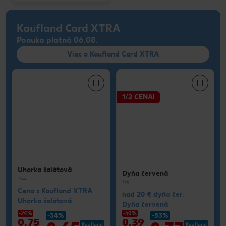
Kaufland Card XTRA
Ponuka platná 06.08.
Viac o Kaufland Card XTRA
1/2 CENA!
Uhorka šalátová
Dyňa červená
1 kus
1 kg
Cena s Kaufland XTRA
nad 20 € dyňa čer.
Uhorka šalátová
Dyňa červená
-24%
-50%
-34%
-53%
0,75
0,39