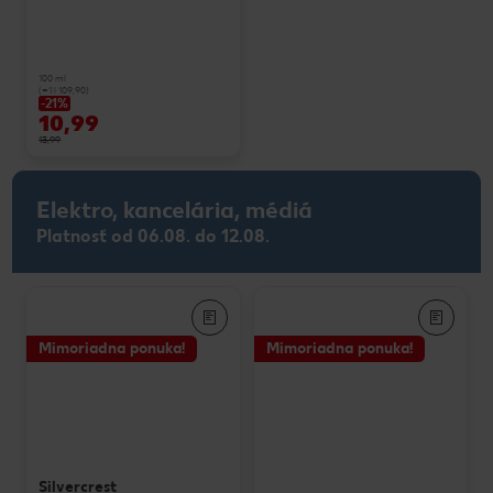
100 ml
(=1 l 109,90)
-21%
10,99
13,99
Elektro, kancelária, médiá
Platnosť od 06.08. do 12.08.
Mimoriadna ponuka!
Mimoriadna ponuka!
Silvercrest