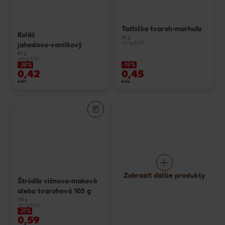
Taštička tvaroh-marhuľa
Koláč
85 g
(=1 kg 5,29)
jahodovo-vanilkový
82 g
(=1 kg 5,12)
-28%
-19%
0,42
0,45
0,59
0,56
Zobraziť ďalšie produkty
Štrúdľa višnovo-maková
alebo tvarohová 105 g
105 g
(=1 kg 5,62)
-21%
0,59