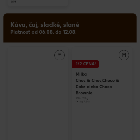
0,75
Káva, čaj, sladké, slané
Platnosť od 06.08. do 12.08.
1/2 CENA!
Milka
Choc & Choc,Choco &
Cake alebo Choco
Brownie
150 - 175 g
(=1 kg 7,94)