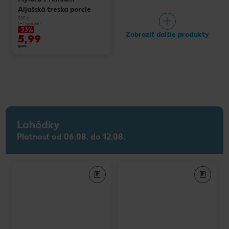
Aljašská treska porcie
900 g
(=1 kg 6,66)
-33%
Zobraziť ďalšie produkty
5,99
8,99
Lahôdky
Platnosť od 06.08. do 12.08.