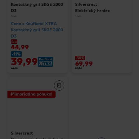
Kontaktný gril SKGE 2000
Silvercrest
D3
Elektrický hrniec
1 kus
1 kus
Cena s Kaufland XTRA
Kontaktný gril SKGE 2000
D3
iba
44,99
-11%
39,99
-30%
69,99
44,99
99,99
Mimoriadna ponuka!
Silvercrest