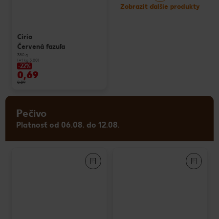
Zobraziť ďalšie produkty
Cirio
Červená fazuľa
380 g
(=1 kg 3,00)
-22%
0,69
0,89
Pečivo
Platnosť od 06.08. do 12.08.