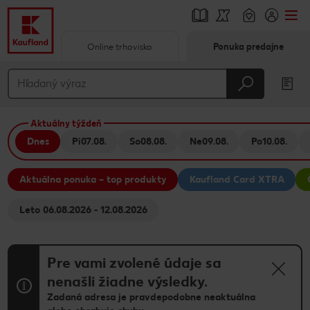
Online trhovisko
Ponuka predajne
Prejsť na
Hlavný obsah
Aktuálny týždeň
Päta
Dnes
Pi
07.08.
So
08.08.
Ne
09.08.
Po
10.08.
Vyskakovací bočný panel
Aktuálna ponuka – top produkty
Kaufland Card XTRA
Leto 06.08.2026 - 12.08.2026
Pre vami zvolené údaje sa
nenašli žiadne výsledky.
Zadaná adresa je pravdepodobne neaktuálna