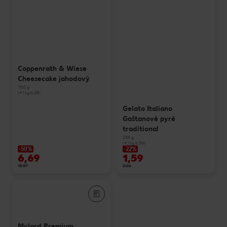
Coppenrath & Wiese
Cheesecake jahodový
1100 g
(=1 kg 6,08)
Gelato Italiano
Gaštanové pyré
traditional
250 g
(=1 kg 6,36)
-50%
-22%
6,69
1,59
13,39
2,06
Mylord Premium