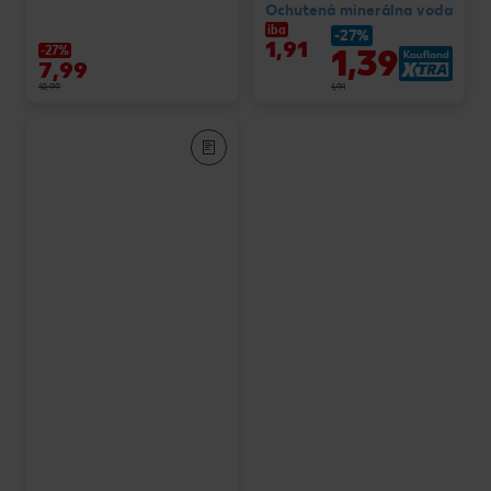
Ochutená minerálna voda
iba
-27%
1,91
1,39
-27%
7,99
10,99
1,91