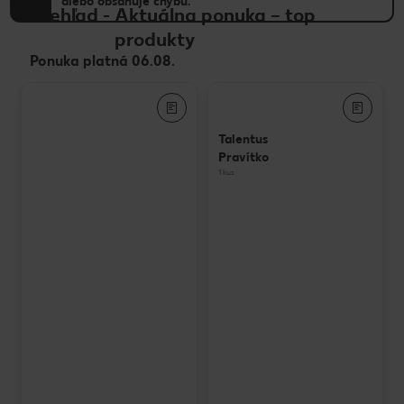
alebo obsahuje chybu.
Prehľad
-
Aktuálna ponuka – top
produkty
Ponuka platná 06.08.
Talentus
Pravítko
1 kus