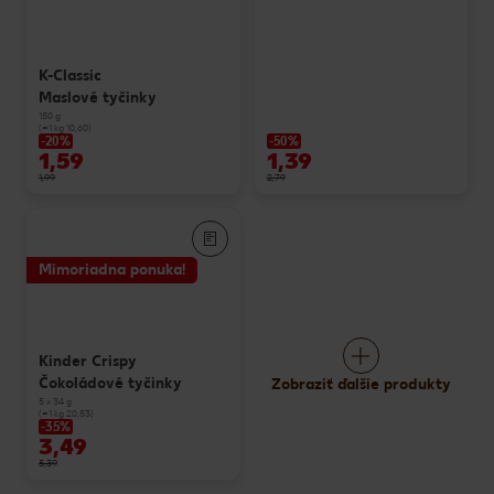
K-Classic
Maslové tyčinky
150 g
(=1 kg 10,60)
-20%
-50%
1,59
1,39
1,99
2,79
Mimoriadna ponuka!
Kinder Crispy
Čokoládové tyčinky
Zobraziť ďalšie produkty
5 x 34 g
(=1 kg 20,53)
-35%
3,49
5,39