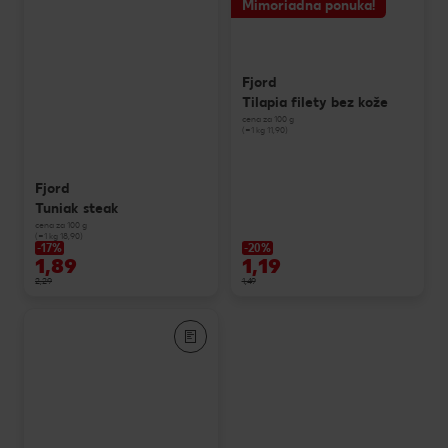
Mimoriadna ponuka!
Fjord
Tilapia filety bez kože
cena za 100 g
(=1 kg 11,90)
Fjord
Tuniak steak
cena za 100 g
(=1 kg 18,90)
-17%
-20%
1,89
1,19
2,29
1,49