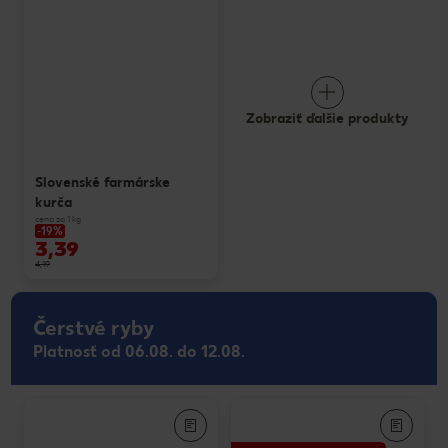
Zobraziť ďalšie produkty
Slovenské farmárske
kurča
cena za 1 kg
-19%
3,39
4,19
Čerstvé ryby
Platnosť od 06.08. do 12.08.