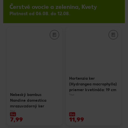
Čerstvé ovocie a zelenina, Kvety
Platnosť od 06.08. do 12.08.
Hortenzia ker
(Hydrangea macrophylla)
priemer kvetináča: 19 cm
Nebeský bambus
1 kus
Nandine domestica
mrazuvzdorný ker
1 kus
iba
iba
7,99
11,99