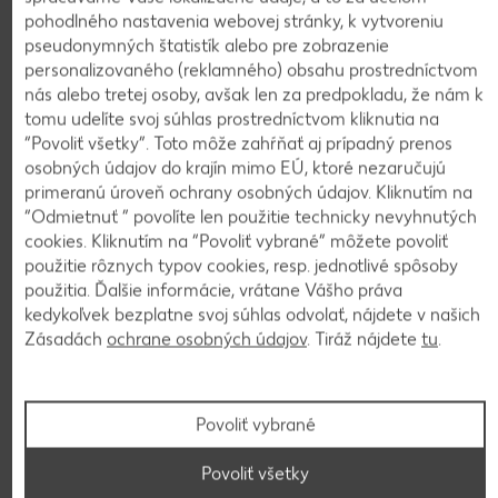
pohodlného nastavenia webovej stránky, k vytvoreniu
pseudonymných štatistík alebo pre zobrazenie
Zobraziť ďalšie produkty
personalizovaného (reklamného) obsahu prostredníctvom
RADOMA
nás alebo tretej osoby, avšak len za predpokladu, že nám k
Bulharský šalát
tomu udelíte svoj súhlas prostredníctvom kliknutia na
lahôdkový
“Povoliť všetky”. Toto môže zahŕňať aj prípadný prenos
140 g
(=1 kg 4,93)
osobných údajov do krajín mimo EÚ, ktoré nezaručujú
-22%
0,69
primeranú úroveň ochrany osobných údajov. Kliknutím na
0,89
“Odmietnuť ” povolíte len použitie technicky nevyhnutých
cookies. Kliknutím na “Povoliť vybrané” môžete povoliť
použitie rôznych typov cookies, resp. jednotlivé spôsoby
Trvanlivé potraviny
použitia. Ďalšie informácie, vrátane Vášho práva
Platnosť od 06.08. do 12.08.
kedykoľvek bezplatne svoj súhlas odvolať, nájdete v našich
Zásadách
ochrane osobných údajov
. Tiráž nájdete
tu
.
Mimoriadna ponuka!
Povoliť vybrané
Povoliť všetky