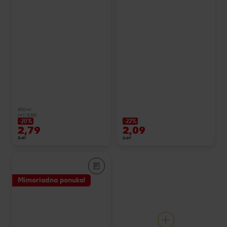
500 ml
(=1 l 5,58)
-20%
-22%
2,79
2,09
3,49
2,69
Mimoriadna ponuka!