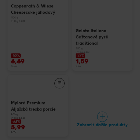
Coppenrath & Wiese
Cheesecake jahodový
1100 g
(=1 kg 6,08)
Gelato Italiano
Gaštanové pyré
traditional
250 g
(=1 kg 6,36)
-50%
-22%
6,69
1,59
13,39
2,06
Mylord Premium
Aljašská treska porcie
900 g
(=1 kg 6,66)
-33%
Zobraziť ďalšie produkty
5,99
8,99