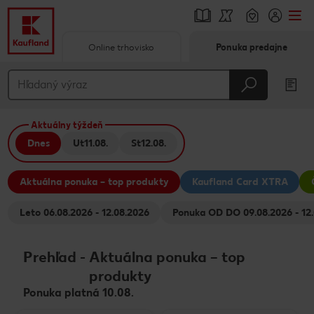
Online trhovisko
Ponuka predajne
Prejsť na
Hlavný obsah
Aktuálny týždeň
Päta
Dnes
Ut
11.08.
St
12.08.
Vyskakovací bočný panel
Aktuálna ponuka – top produkty
Kaufland Card XTRA
Leto 06.08.2026 - 12.08.2026
Ponuka OD DO 09.08.2026 
Prehľad
-
Aktuálna ponuka – top
produkty
Ponuka platná 10.08.