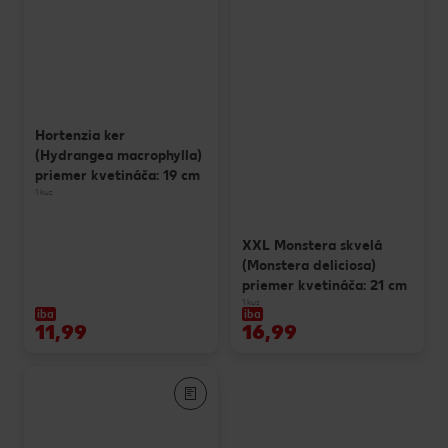
Hortenzia ker
(Hydrangea macrophylla)
priemer kvetináča: 19 cm
1 kus
XXL Monstera skvelá
(Monstera deliciosa)
priemer kvetináča: 21 cm
1 kus
iba
iba
11,99
16,99