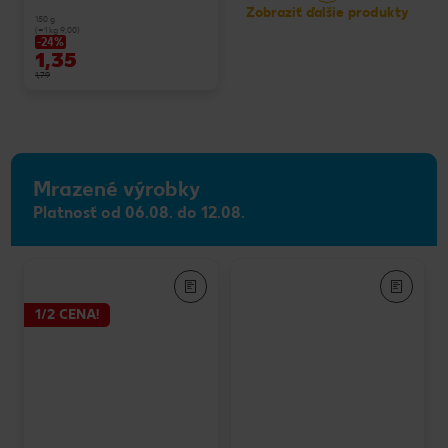
Zobraziť ďalšie produkty
150 g
(=1 kg 9,00)
-24%
1,35
1,79
Mrazené výrobky
Platnosť od 06.08. do 12.08.
1/2 CENA!