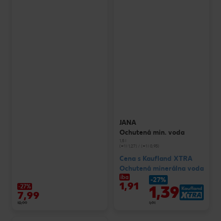
JANA
Ochutená min. voda
1,5 l
(=1 l 1,27) / (=1 l 0,93)
Cena s Kaufland XTRA
Ochutená minerálna voda
iba
-27%
1,91
1,39
-27%
7,99
10,99
1,91