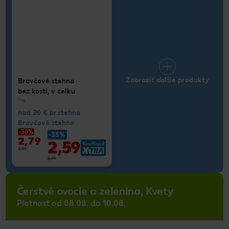
Zobraziť ďalšie produkty
Bravčové stehno
bez kosti, v celku
1 kg
nad 20 € br.stehno
Bravčové stehno
-30%
-35%
2,79
2,59
3,99
3,99
Čerstvé ovocie a zelenina, Kvety
Platnosť od 08.08. do 10.08.