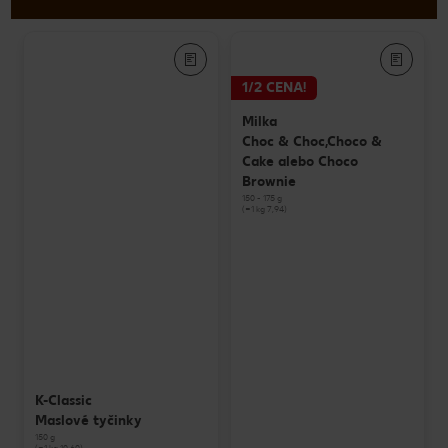
1/2 CENA!
Milka
Choc & Choc,Choco &
Cake alebo Choco
Brownie
150 - 175 g
(=1 kg 7,94)
K-Classic
Maslové tyčinky
150 g
(=1 kg 10,60)