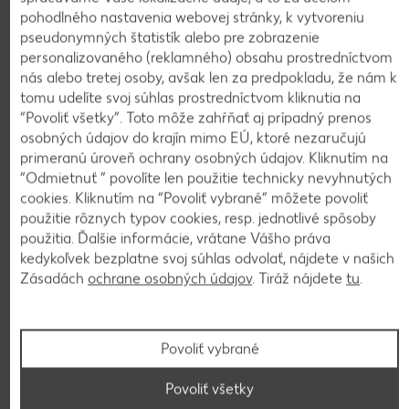
pohodlného nastavenia webovej stránky, k vytvoreniu
pseudonymných štatistík alebo pre zobrazenie
personalizovaného (reklamného) obsahu prostredníctvom
Hellmann´s
nás alebo tretej osoby, avšak len za predpokladu, že nám k
Tatárska omáčka a
tomu udelíte svoj súhlas prostredníctvom kliknutia na
Majonéza
“Povoliť všetky”. Toto môže zahŕňať aj prípadný prenos
625 ml
(=1 l 8,78)
-30%
osobných údajov do krajín mimo EÚ, ktoré nezaručujú
iba
1,25
5,49
primeranú úroveň ochrany osobných údajov. Kliknutím na
1,79
“Odmietnuť ” povolíte len použitie technicky nevyhnutých
cookies. Kliknutím na “Povoliť vybrané” môžete povoliť
použitie rôznych typov cookies, resp. jednotlivé spôsoby
použitia. Ďalšie informácie, vrátane Vášho práva
kedykoľvek bezplatne svoj súhlas odvolať, nájdete v našich
Zásadách
ochrane osobných údajov
. Tiráž nájdete
tu
.
Povoliť vybrané
Zobraziť ďalšie produkty
RADOMA
Bulharský šalát
Povoliť všetky
lahôdkový