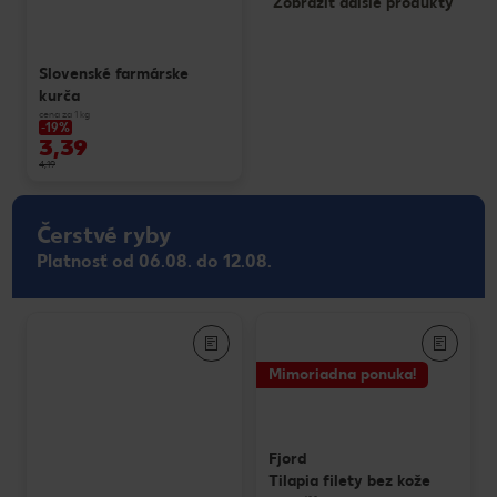
Zobraziť ďalšie produkty
Slovenské farmárske
kurča
cena za 1 kg
-19%
3,39
4,19
Čerstvé ryby
Platnosť od 06.08. do 12.08.
Mimoriadna ponuka!
Fjord
Tilapia filety bez kože