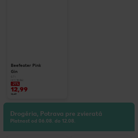
Beefeater Pink
Gin
0,7 l
(=1 l 18,56)
-21%
12,99
16,49
Drogéria, Potrava pre zvieratá
Platnosť od 06.08. do 12.08.