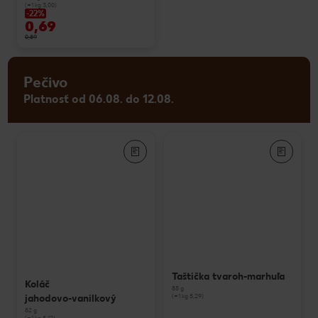
(=1 kg 3,00)
-22%
0,69
0,89
Pečivo
Platnosť od 06.08. do 12.08.
Taštička tvaroh-marhuľa
Koláč
85 g
(=1 kg 5,29)
jahodovo-vanilkový
82 g
(=1 kg 5,12)