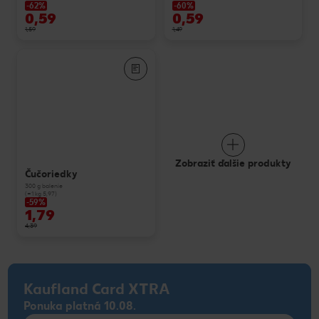
-62%
-60%
0,59
0,59
1,59
1,49
Zobraziť ďalšie produkty
Čučoriedky
300 g balenie
(=1 kg 5,97)
-59%
1,79
4,39
Kaufland Card XTRA
Ponuka platná 10.08.