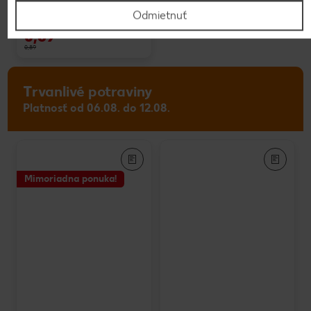
140 g
Odmietnuť
(=1 kg 4,93)
-22%
0,69
0,89
Trvanlivé potraviny
Platnosť od 06.08. do 12.08.
Mimoriadna ponuka!