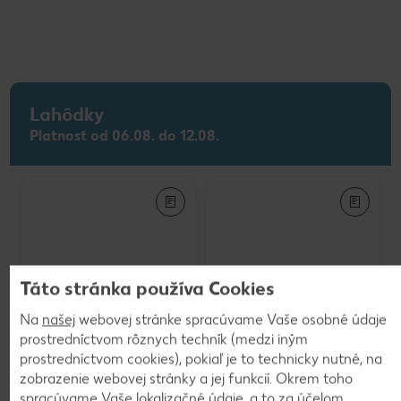
Lahôdky
Platnosť od 06.08. do 12.08.
Táto stránka používa Cookies
Na
našej
webovej stránke spracúvame Vaše osobné údaje
Ryba More Zdravia
prostredníctvom rôznych techník (medzi iným
Treskoslovenská pikant
prostredníctvom cookies), pokiaľ je to technicky nutné, na
140 g
(=1 kg 8,93)
zobrazenie webovej stránky a jej funkcií. Okrem toho
spracúvame Vaše lokalizačné údaje, a to za účelom