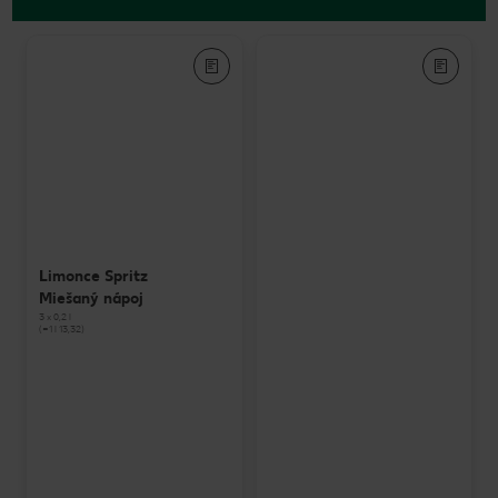
Limonce Spritz
Miešaný nápoj
3 x 0,2 l
(=1 l 13,32)