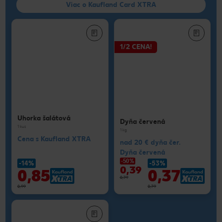
Viac o Kaufland Card XTRA
1/2 CENA!
Uhorka šalátová
Dyňa červená
1 kus
1 kg
Cena s Kaufland XTRA
nad 20 € dyňa čer.
Dyňa červená
-50%
-14%
-53%
0,39
0,85
0,37
0,79
0,99
0,79