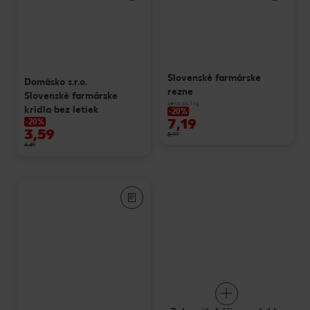
Slovenské farmárske
Domäsko s.r.o.
rezne
Slovenské farmárske
cena za 1 kg
krídla bez letiek
-20%
7,19
-20%
3,59
8,99
4,49