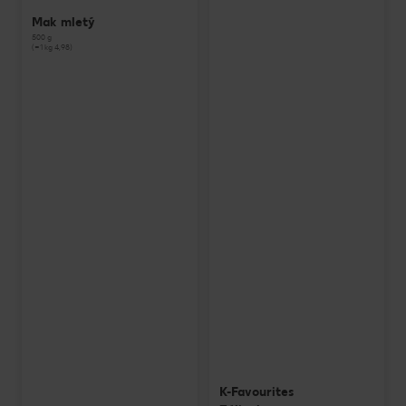
Mak mletý
500 g
(=1 kg 4,98)
K-Favourites