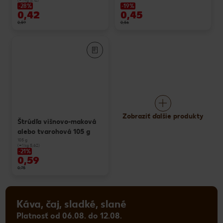
-28%
-19%
0,42
0,45
0,59
0,56
Zobraziť ďalšie produkty
Štrúdľa višnovo-maková
alebo tvarohová 105 g
105 g
(=1 kg 5,62)
-21%
0,59
0,75
Káva, čaj, sladké, slané
Platnosť od 06.08. do 12.08.