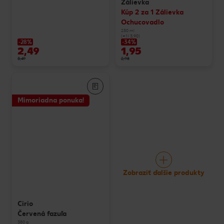
Zálievka
Kúp 2 za 1 Zálievka
Ochucovadlo
250 ml
(=1 l 3,90)
-28%
-34%
2,49
1,95
3,49
2,98
Mimoriadna ponuka!
Zobraziť ďalšie produkty
Cirio
Červená fazuľa
380 g