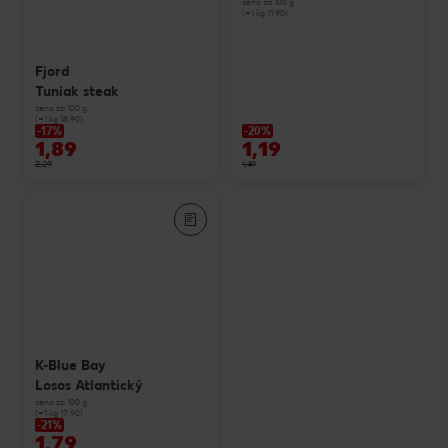
cena za 100 g
(=1 kg 11,90)
Fjord
Tuniak steak
cena za 100 g
(=1 kg 18,90)
-17%
-20%
1,89
1,19
2,29
1,49
K-Blue Bay
Losos Atlantický
cena za 100 g
(=1 kg 17,90)
-21%
1,79