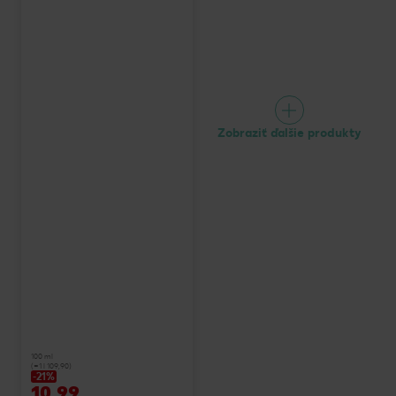
Zobraziť ďalšie produkty
100 ml
(=1 l 109,90)
-21%
10,99