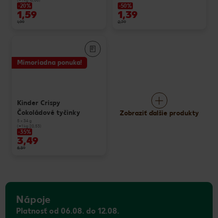
-20%
-50%
1,59
1,39
1,99
2,79
Mimoriadna ponuka!
Kinder Crispy
Čokoládové tyčinky
Zobraziť ďalšie produkty
5 x 34 g
(=1 kg 20,53)
-35%
3,49
5,39
Nápoje
Platnosť od 06.08. do 12.08.