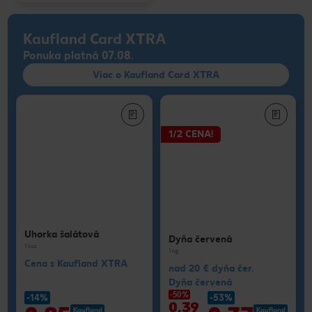
Kaufland Card XTRA
Ponuka platná 07.08.
Viac o Kaufland Card XTRA
1/2 CENA!
Uhorka šalátová
Dyňa červená
1 kus
1 kg
Cena s Kaufland XTRA
nad 20 € dyňa čer.
Dyňa červená
-50%
-14%
-53%
0,39