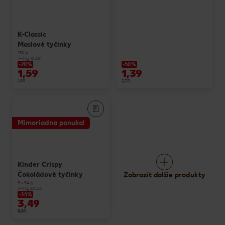
K-Classic
Maslové tyčinky
150 g
(=1 kg 10,60)
-20%
-50%
1,59
1,39
1,99
2,79
Mimoriadna ponuka!
Kinder Crispy
Čokoládové tyčinky
Zobraziť ďalšie produkty
5 x 34 g
(=1 kg 20,53)
-35%
3,49
5,39