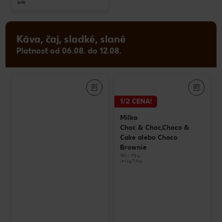
0,75
Káva, čaj, sladké, slané
Platnosť od 06.08. do 12.08.
1/2 CENA!
Milka
Choc & Choc,Choco &
Cake alebo Choco
Brownie
150 - 175 g
(=1 kg 7,94)