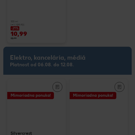
100 ml
(=1 l 109,90)
-21%
10,99
13,99
Elektro, kancelária, médiá
Platnosť od 06.08. do 12.08.
Mimoriadna ponuka!
Mimoriadna ponuka!
Silvercrest