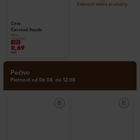
Zobraziť ďalšie produkty
Cirio
Červená fazuľa
380 g
(=1 kg 3,00)
-22%
0,69
0,89
Pečivo
Platnosť od 06.08. do 12.08.