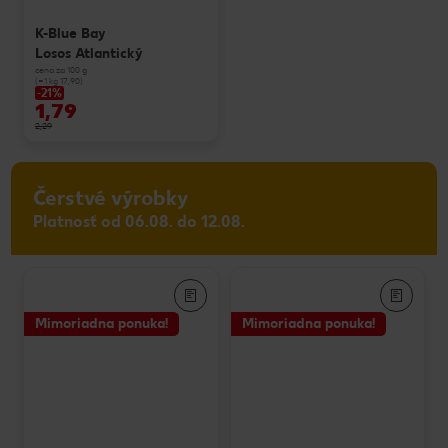
K-Blue Bay
Losos Atlantický
cena za 100 g
(=1 kg 17,90)
-21%
1,79
2,29
Čerstvé výrobky
Platnosť od 06.08. do 12.08.
Mimoriadna ponuka!
Mimoriadna ponuka!