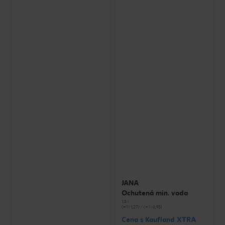
JANA
Ochutená min. voda
1,5 l
(=1 l 1,27) / (=1 l 0,93)
Cena s Kaufland XTRA