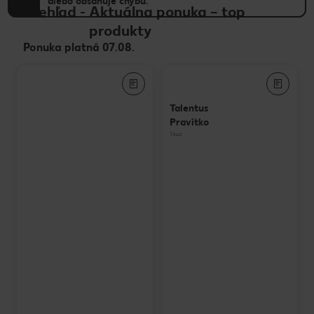
alebo obsahuje chybu.
Prehľad
-
Aktuálna ponuka – top
produkty
Ponuka platná 07.08.
Talentus
Pravítko
1 kus