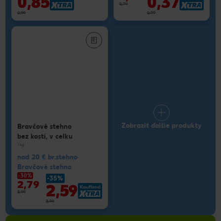
0,85
0,37
0,79
0,99
0,79
Zobraziť ďalšie produkty
Bravčové stehno
bez kosti, v celku
1 kg
nad 20 € br.stehno
Bravčové stehno
-30%
-35%
2,79
2,59
3,99
3,99