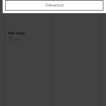
Odmietnuť
Mak mletý
500 g
(=1 kg 4,98)