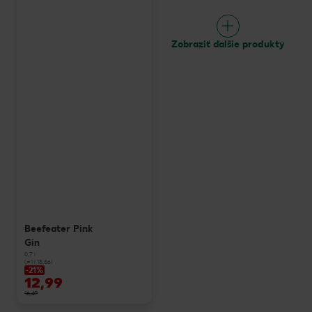
Zobraziť ďalšie produkty
Beefeater Pink
Gin
0,7 l
(=1 l 18,56)
-21%
12,99
16,49