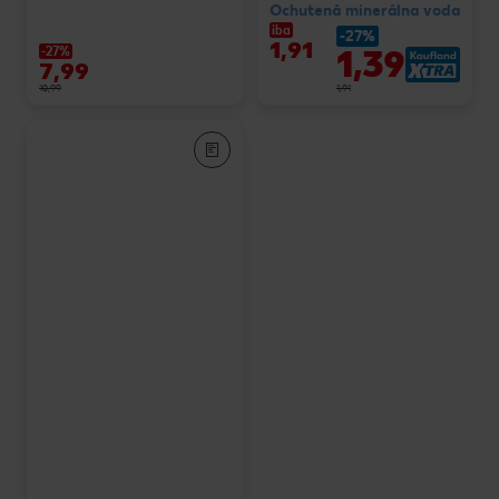
Ochutená minerálna voda
iba
-27%
1,91
1,39
-27%
7,99
10,99
1,91