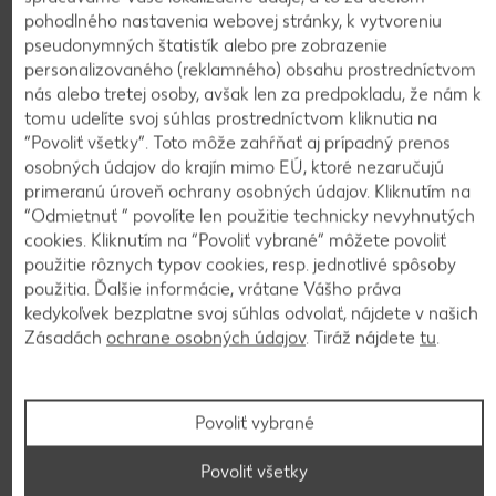
pohodlného nastavenia webovej stránky, k vytvoreniu
pseudonymných štatistík alebo pre zobrazenie
Zobraziť ďalšie produkty
personalizovaného (reklamného) obsahu prostredníctvom
RADOMA
nás alebo tretej osoby, avšak len za predpokladu, že nám k
Bulharský šalát
tomu udelíte svoj súhlas prostredníctvom kliknutia na
lahôdkový
“Povoliť všetky”. Toto môže zahŕňať aj prípadný prenos
140 g
(=1 kg 4,93)
osobných údajov do krajín mimo EÚ, ktoré nezaručujú
-22%
0,69
primeranú úroveň ochrany osobných údajov. Kliknutím na
0,89
“Odmietnuť ” povolíte len použitie technicky nevyhnutých
cookies. Kliknutím na “Povoliť vybrané” môžete povoliť
použitie rôznych typov cookies, resp. jednotlivé spôsoby
Trvanlivé potraviny
použitia. Ďalšie informácie, vrátane Vášho práva
Platnosť od 06.08. do 12.08.
kedykoľvek bezplatne svoj súhlas odvolať, nájdete v našich
Zásadách
ochrane osobných údajov
. Tiráž nájdete
tu
.
Mimoriadna ponuka!
Povoliť vybrané
Povoliť všetky