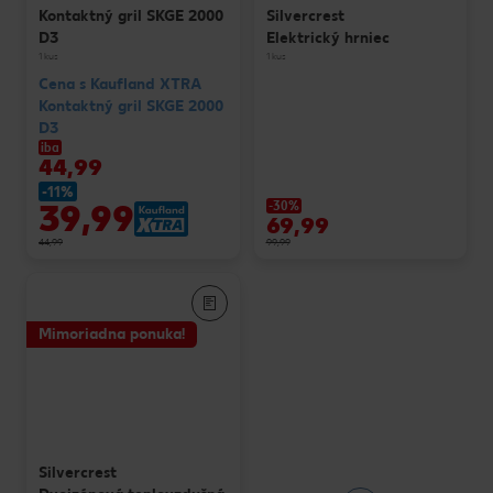
Kontaktný gril SKGE 2000
Silvercrest
D3
Elektrický hrniec
1 kus
1 kus
Cena s Kaufland XTRA
Kontaktný gril SKGE 2000
D3
iba
44,99
-11%
39,99
-30%
69,99
44,99
99,99
Mimoriadna ponuka!
Silvercrest