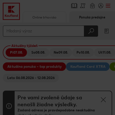
Online trhovisko
Ponuka predajne
Prejsť na
Hlavný obsah
Aktuálny týždeň
Päta
Pi
07.08.
So
08.08.
Ne
09.08.
Po
10.08.
Ut
11.08.
Vyskakovací bočný panel
Aktuálna ponuka – top produkty
Kaufland Card XTRA
Leto 06.08.2026 - 12.08.2026
Pre vami zvolené údaje sa
nenašli žiadne výsledky.
Zadaná adresa je pravdepodobne neaktuálna