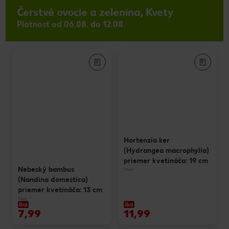
Čerstvé ovocie a zelenina, Kvety
Platnosť od 06.08. do 12.08.
Hortenzia ker
(Hydrangea macrophylla)
priemer kvetináča: 19 cm
Nebeský bambus
1 kus
(Nandina domestica)
priemer kvetináča: 13 cm
1 kus
iba
iba
7,99
11,99