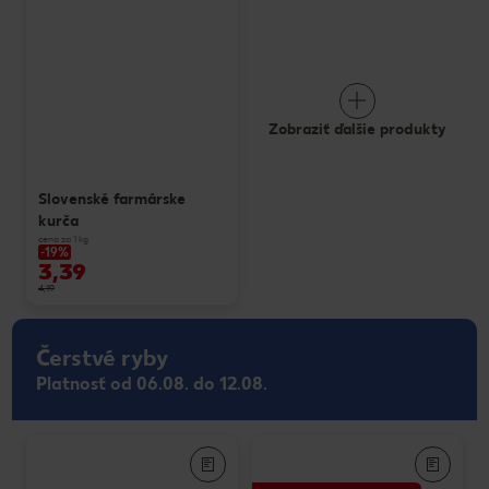
Zobraziť ďalšie produkty
Slovenské farmárske
kurča
cena za 1 kg
-19%
3,39
4,19
Čerstvé ryby
Platnosť od 06.08. do 12.08.