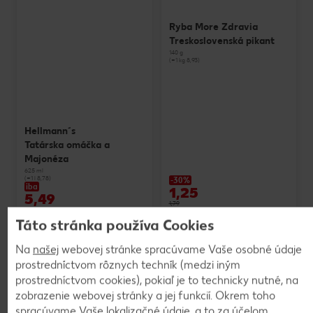
Ryba More Zdravia
Treskoslovenská pikant
140 g
(=1 kg 8,93)
Hellmann´s
Tatárska omáčka a
Majonéza
625 ml
(=1 l 8,78)
-30%
iba
1,25
5,49
1,79
Táto stránka používa Cookies
Na
našej
webovej stránke spracúvame Vaše osobné údaje
prostredníctvom rôznych techník (medzi iným
prostredníctvom cookies), pokiaľ je to technicky nutné, na
zobrazenie webovej stránky a jej funkcií. Okrem toho
spracúvame Vaše lokalizačné údaje, a to za účelom