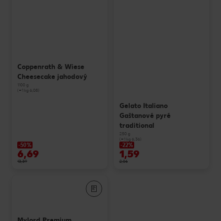
Coppenrath & Wiese
Cheesecake jahodový
1100 g
(=1 kg 6,08)
Gelato Italiano
Gaštanové pyré
traditional
250 g
(=1 kg 6,36)
-50%
-22%
6,69
1,59
13,39
2,06
Mylord Premium