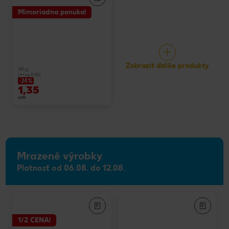
Mimoriadna ponuka!
Zobraziť ďalšie produkty
150 g
(=1 kg 9,00)
-24%
1,35
1,79
Mrazené výrobky
Platnosť od 06.08. do 12.08.
1/2 CENA!