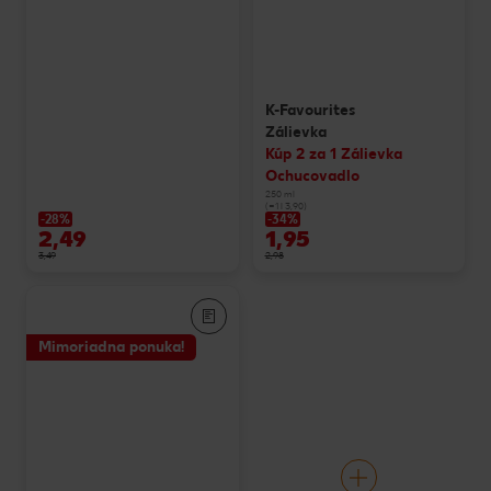
K-Favourites
Zálievka
Kúp 2 za 1 Zálievka
Ochucovadlo
250 ml
(=1 l 3,90)
-28%
-34%
2,49
1,95
3,49
2,98
Mimoriadna ponuka!