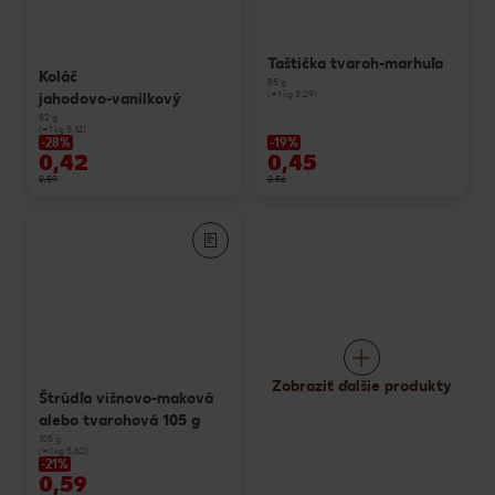
Taštička tvaroh-marhuľa
Koláč
85 g
(=1 kg 5,29)
jahodovo-vanilkový
82 g
(=1 kg 5,12)
-28%
-19%
0,42
0,45
0,59
0,56
Zobraziť ďalšie produkty
Štrúdľa višnovo-maková
alebo tvarohová 105 g
105 g
(=1 kg 5,62)
-21%
0,59