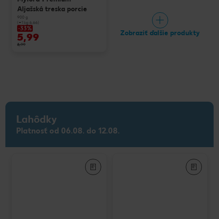
Aljašská treska porcie
900 g
(=1 kg 6,66)
-33%
Zobraziť ďalšie produkty
5,99
8,99
Lahôdky
Platnosť od 06.08. do 12.08.