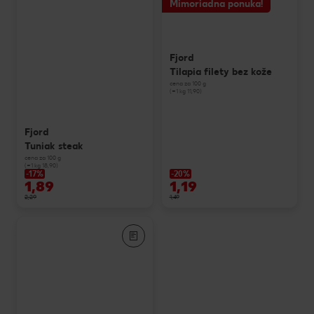
Mimoriadna ponuka!
Fjord
Tilapia filety bez kože
cena za 100 g
(=1 kg 11,90)
Fjord
Tuniak steak
cena za 100 g
(=1 kg 18,90)
-17%
-20%
1,89
1,19
2,29
1,49