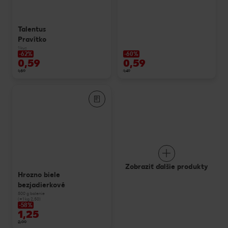
Talentus
Pravítko
1 kus
-62%
-60%
0,59
0,59
1,59
1,49
Zobraziť ďalšie produkty
Hrozno biele
bezjadierkové
500 g balenie
(=1 kg 2,50)
-58%
1,25
2,99