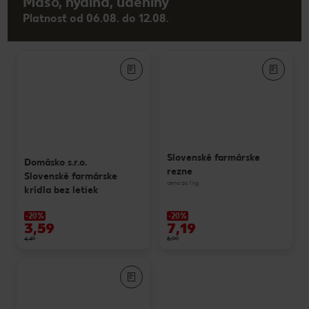
Mäso, hydina, údeniny
Platnosť od 06.08. do 12.08.
Slovenské farmárske
Domäsko s.r.o.
rezne
Slovenské farmárske
cena za 1 kg
krídla bez letiek
-20%
-20%
3,59
7,19
4,49
8,99