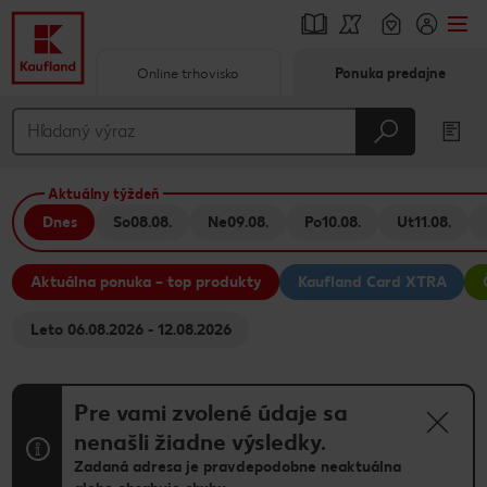
Online trhovisko
Ponuka predajne
Prejsť na
Hlavný obsah
Aktuálny týždeň
Päta
Dnes
So
08.08.
Ne
09.08.
Po
10.08.
Ut
11.08.
Vyskakovací bočný panel
Aktuálna ponuka – top produkty
Kaufland Card XTRA
Leto 06.08.2026 - 12.08.2026
Pre vami zvolené údaje sa
nenašli žiadne výsledky.
Zadaná adresa je pravdepodobne neaktuálna