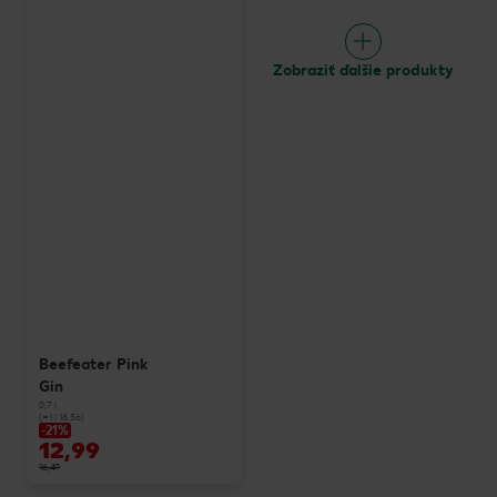
Zobraziť ďalšie produkty
Beefeater Pink
Gin
0,7 l
(=1 l 18,56)
-21%
12,99
16,49