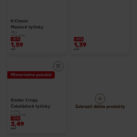
K-Classic
Maslové tyčinky
150 g
(=1 kg 10,60)
-20%
-50%
1,59
1,39
1,99
2,79
Mimoriadna ponuka!
Kinder Crispy
Čokoládové tyčinky
Zobraziť ďalšie produkty
5 x 34 g
(=1 kg 20,53)
-35%
3,49
5,39