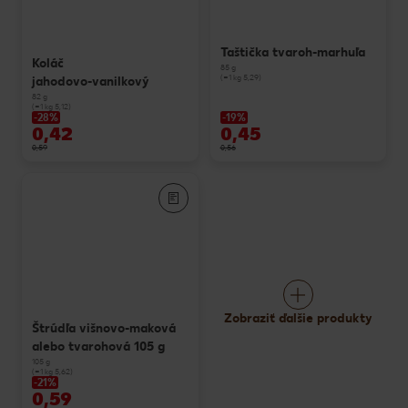
Taštička tvaroh-marhuľa
Koláč
85 g
(=1 kg 5,29)
jahodovo-vanilkový
82 g
(=1 kg 5,12)
-28%
-19%
0,42
0,45
0,59
0,56
Zobraziť ďalšie produkty
Štrúdľa višnovo-maková
alebo tvarohová 105 g
105 g
(=1 kg 5,62)
-21%
0,59