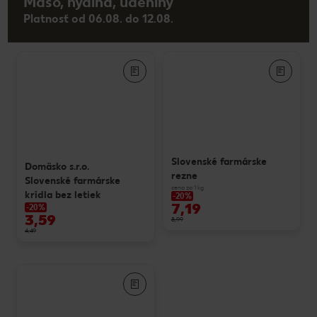
Mäso, hydina, údeniny
Platnosť od 06.08. do 12.08.
Slovenské farmárske
Domäsko s.r.o.
rezne
Slovenské farmárske
cena za 1 kg
krídla bez letiek
-20%
7,19
-20%
3,59
8,99
4,49