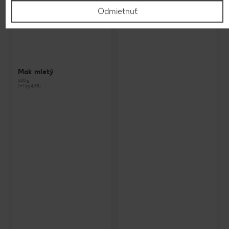
Odmietnuť
Mak mletý
500 g
(=1 kg 4,98)