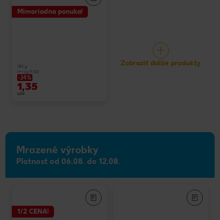
Mimoriadna ponuka!
Zobraziť ďalšie produkty
150 g
(=1 kg 9,00)
-24%
1,35
1,79
Mrazené výrobky
Platnosť od 06.08. do 12.08.
1/2 CENA!