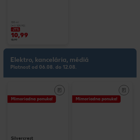
100 ml
(=1 l 109,90)
-21%
10,99
13,99
Elektro, kancelária, médiá
Platnosť od 06.08. do 12.08.
Mimoriadna ponuka!
Mimoriadna ponuka!
Silvercrest