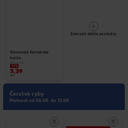
Zobraziť ďalšie produkty
Slovenské farmárske
kurča
cena za 1 kg
-19%
3,39
4,19
Čerstvé ryby
Platnosť od 06.08. do 12.08.