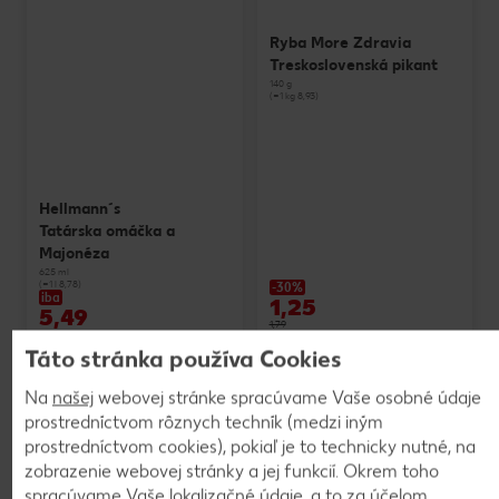
Ryba More Zdravia
Treskoslovenská pikant
140 g
(=1 kg 8,93)
Hellmann´s
Tatárska omáčka a
Majonéza
625 ml
(=1 l 8,78)
-30%
iba
1,25
5,49
1,79
Táto stránka používa Cookies
Na
našej
webovej stránke spracúvame Vaše osobné údaje
prostredníctvom rôznych techník (medzi iným
prostredníctvom cookies), pokiaľ je to technicky nutné, na
zobrazenie webovej stránky a jej funkcií. Okrem toho
spracúvame Vaše lokalizačné údaje, a to za účelom