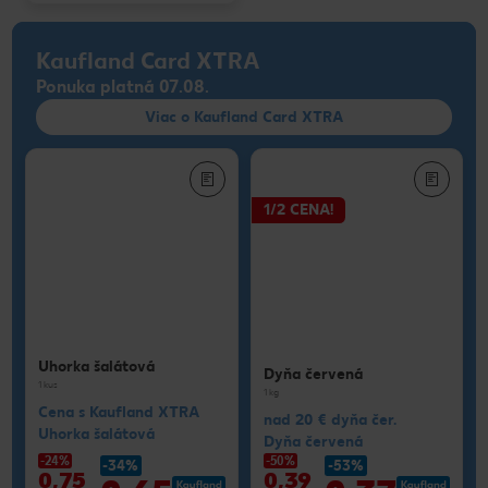
Kaufland Card XTRA
Ponuka platná 07.08.
Viac o Kaufland Card XTRA
1/2 CENA!
Uhorka šalátová
Dyňa červená
1 kus
1 kg
Cena s Kaufland XTRA
nad 20 € dyňa čer.
Uhorka šalátová
Dyňa červená
-24%
-50%
-34%
-53%
0,75
0,39