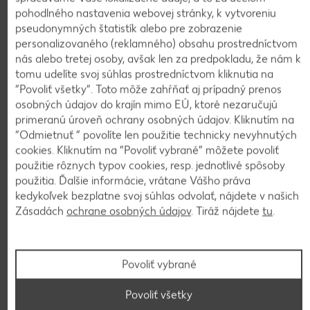
pohodlného nastavenia webovej stránky, k vytvoreniu
pseudonymných štatistík alebo pre zobrazenie
Zobraziť ďalšie produkty
personalizovaného (reklamného) obsahu prostredníctvom
RADOMA
nás alebo tretej osoby, avšak len za predpokladu, že nám k
Bulharský šalát
tomu udelíte svoj súhlas prostredníctvom kliknutia na
lahôdkový
“Povoliť všetky”. Toto môže zahŕňať aj prípadný prenos
140 g
(=1 kg 4,93)
osobných údajov do krajín mimo EÚ, ktoré nezaručujú
-22%
0,69
primeranú úroveň ochrany osobných údajov. Kliknutím na
0,89
“Odmietnuť ” povolíte len použitie technicky nevyhnutých
cookies. Kliknutím na “Povoliť vybrané” môžete povoliť
použitie rôznych typov cookies, resp. jednotlivé spôsoby
Trvanlivé potraviny
použitia. Ďalšie informácie, vrátane Vášho práva
Platnosť od 06.08. do 12.08.
kedykoľvek bezplatne svoj súhlas odvolať, nájdete v našich
Zásadách
ochrane osobných údajov
. Tiráž nájdete
tu
.
Mimoriadna ponuka!
Povoliť vybrané
Povoliť všetky