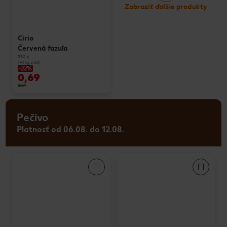
Zobraziť ďalšie produkty
Cirio
Červená fazuľa
380 g
(=1 kg 3,00)
-22%
0,69
0,89
Pečivo
Platnosť od 06.08. do 12.08.