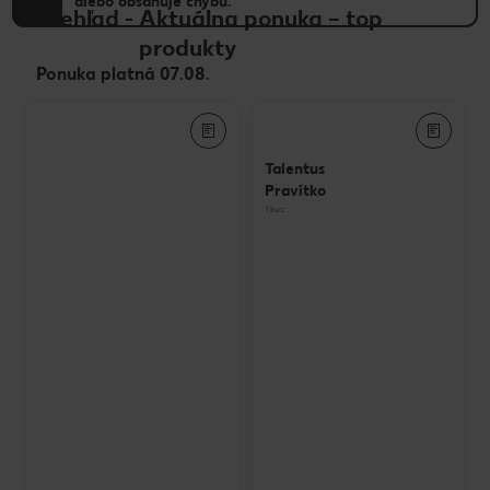
alebo obsahuje chybu.
Prehľad
-
Aktuálna ponuka – top
produkty
Ponuka platná 07.08.
Talentus
Pravítko
1 kus