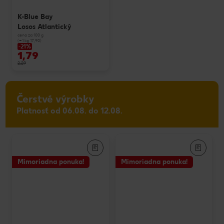
K-Blue Bay
Losos Atlantický
cena za 100 g
(=1 kg 17,90)
-21%
1,79
2,29
Čerstvé výrobky
Platnosť od 06.08. do 12.08.
Mimoriadna ponuka!
Mimoriadna ponuka!