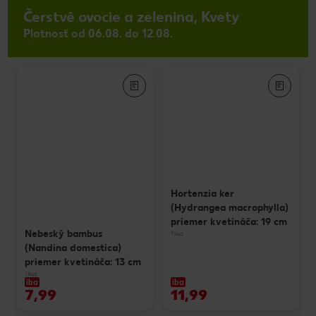
Čerstvé ovocie a zelenina, Kvety
Platnosť od 06.08. do 12.08.
Hortenzia ker
(Hydrangea macrophylla)
priemer kvetináča: 19 cm
Nebeský bambus
1 kus
(Nandina domestica)
priemer kvetináča: 13 cm
1 kus
iba
iba
7,99
11,99