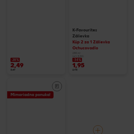
K-Favourites
Zálievka
Kúp 2 za 1 Zálievka
Ochucovadlo
250 ml
(=1 l 3,90)
-28%
-34%
2,49
1,95
3,49
2,98
Mimoriadna ponuka!