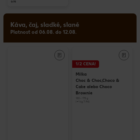
0,75
Káva, čaj, sladké, slané
Platnosť od 06.08. do 12.08.
1/2 CENA!
Milka
Choc & Choc,Choco &
Cake alebo Choco
Brownie
150 - 175 g
(=1 kg 7,94)