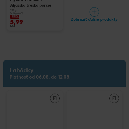
Aljašská treska porcie
900 g
(=1 kg 6,66)
-33%
Zobraziť ďalšie produkty
5,99
8,99
Lahôdky
Platnosť od 06.08. do 12.08.