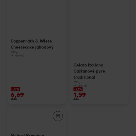
Coppenrath & Wiese
Cheesecake jahodový
1100 g
(=1 kg 6,08)
Gelato Italiano
Gaštanové pyré
traditional
250 g
(=1 kg 6,36)
-50%
-22%
6,69
1,59
13,39
2,06
Mylord Premium