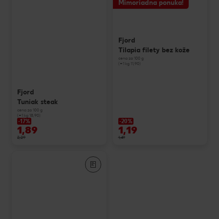
Mimoriadna ponuka!
Fjord
Tilapia filety bez kože
cena za 100 g
(=1 kg 11,90)
Fjord
Tuniak steak
cena za 100 g
(=1 kg 18,90)
-17%
-20%
1,89
1,19
2,29
1,49