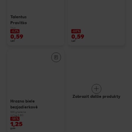
Talentus
Pravítko
1 kus
-62%
-60%
0,59
0,59
1,59
1,49
Zobraziť ďalšie produkty
Hrozno biele
bezjadierkové
500 g balenie
(=1 kg 2,50)
-58%
1,25
2,99