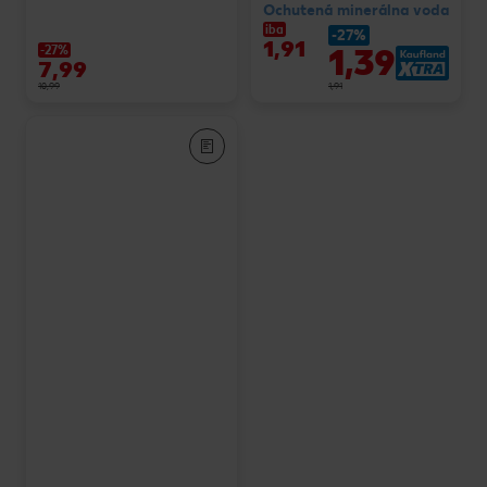
Ochutená minerálna voda
iba
-27%
1,91
1,39
-27%
7,99
10,99
1,91