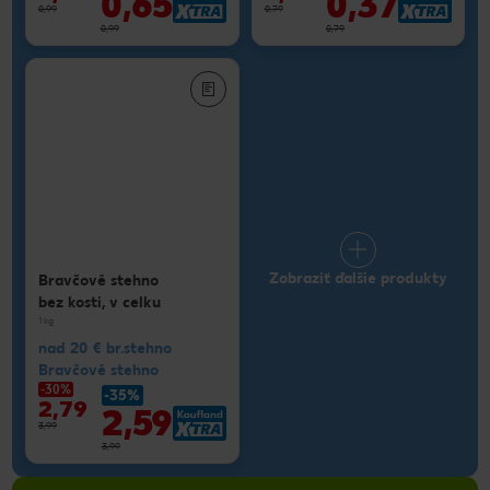
0,65
0,37
0,99
0,79
0,99
0,79
Zobraziť ďalšie produkty
Bravčové stehno
bez kosti, v celku
1 kg
nad 20 € br.stehno
Bravčové stehno
-30%
-35%
2,79
2,59
3,99
3,99