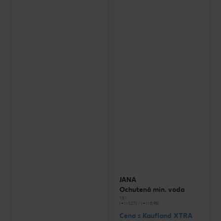
JANA
Ochutená min. voda
1,5 l
(=1 l 1,27) / (=1 l 0,93)
Cena s Kaufland XTRA