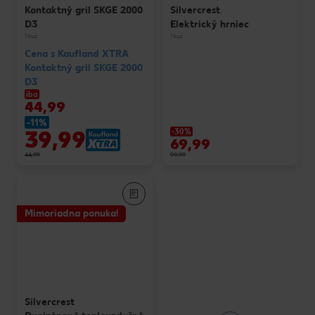
Kontaktný gril SKGE 2000
Silvercrest
D3
Elektrický hrniec
1 kus
1 kus
Cena s Kaufland XTRA
Kontaktný gril SKGE 2000
D3
iba
44,99
-11%
39,99
-30%
69,99
44,99
99,99
Mimoriadna ponuka!
Silvercrest