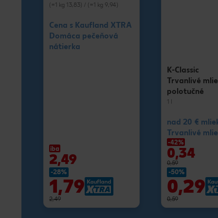
(=1 kg 13,83) / (=1 kg 9,94)
Cena s Kaufland XTRA
Domáca pečeňová
nátierka
K-Classic
Trvanlivé mli
polotučné
1 l
nad 20 € mlie
Trvanlivé mlie
-42%
0,34
iba
2,49
0,59
-28%
-50%
1,79
0,29
2,49
0,59