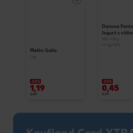
Danone Fanta
Jogurt s višň
100 - 118 g
(=1 kg 3,81)
Melón Galia
1 kg
-54%
-54%
1,19
0,45
2,59
0,99
Kaufland Card XTR