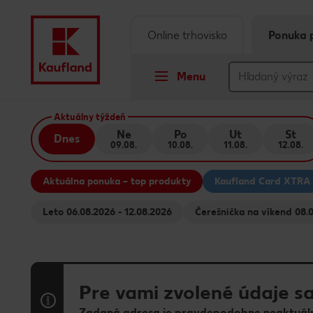
Online trhovisko
Ponuka 
Menu
Prejsť na
Aktuálny týždeň
Ne
Po
Ut
St
Dnes
09.08.
10.08.
11.08.
12.08.
Hlavný obsah
Aktuálna ponuka – top produkty
Kaufland Card XTRA
Päta
Leto 06.08.2026 - 12.08.2026
Čerešni
Vyskakovací bočný panel
Pre vami zvolené údaje sa
Zadaná adresa je pravdepodobne neaktuáln