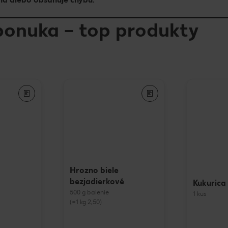
ponuka – top produkty
Hrozno biele
bezjadierkové
Kukurica
500 g balenie
1 kus
(=1 kg 2,50)