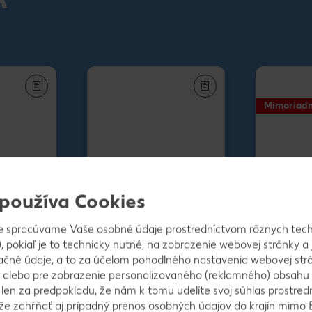
Mimoriadn
Kuracie 
 používa Cookies
cena za 1 kg
Bravčové stehno
bez kosti, v celku
e spracúvame Vaše osobné údaje prostredníctvom rôznych tech
nad 20 €
1 kg
, pokiaľ je to technicky nutné, na zobrazenie webovej stránky a 
Kuracie 
 čer.
ačné údaje, a to za účelom pohodlného nastavenia webovej strá
nad 20 € br.stehno
 alebo pre zobrazenie personalizovaného (reklamného) obsahu
Bravčové stehno
k len za predpokladu, že nám k tomu udelíte svoj súhlas prostred
ôže zahŕňať aj prípadný prenos osobných údajov do krajín mimo 