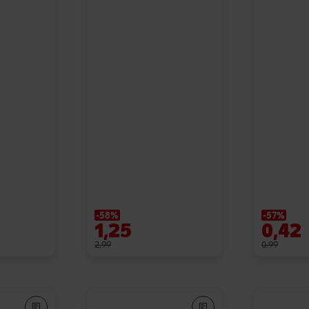
-58%
-57%
1,25
0,42
2,99
0,99