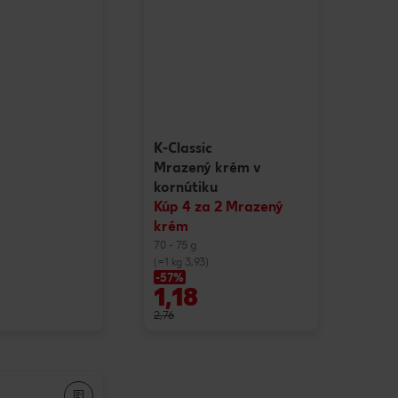
K-Classic
Mrazený krém v
kornútiku
Kúp 4 za 2 Mrazený
krém
70 - 75 g
(=1 kg 3,93)
-57%
1,18
2,76