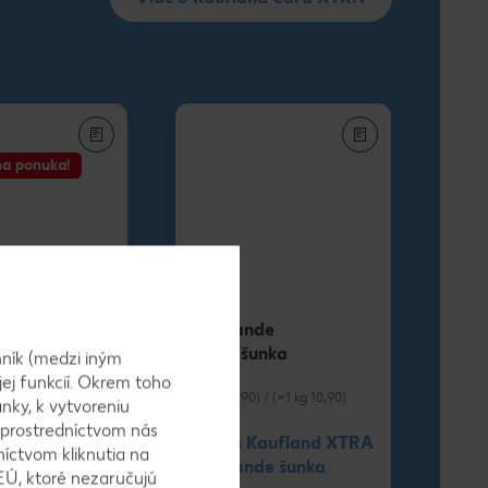
a ponuka!
rezne
La Grande
Berto šunka
ník (medzi iným
 kur.rezne
100 g
jej funkcií. Okrem toho
rezne prsné
(=1 kg 11,90) / (=1 kg 10,90)
nky, k vytvoreniu
 prostredníctvom nás
Cena s Kaufland XTRA
níctvom kliknutia na
La Grande šunka
EÚ, ktoré nezaručujú