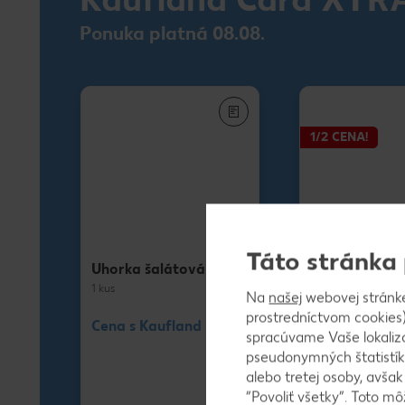
Ponuka platná 08.08.
1/2 CENA!
Táto stránka
Uhorka šalátová
Dyňa červená
1 kus
1 kg
Na
našej
webovej stránk
prostredníctvom cookies)
Cena s Kaufland XTRA
nad 20 € dyňa
spracúvame Vaše lokaliz
Dyňa červená
pseudonymných štatistík
alebo tretej osoby, avša
“Povoliť všetky”. Toto m