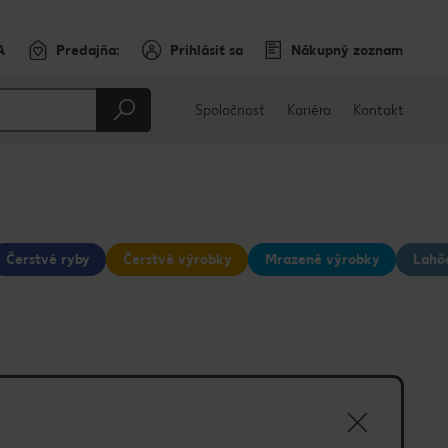
A
Predajňa:
Prihlásiť sa
Nákupný zoznam
Spoločnosť
Kariéra
Kontakt
Čerstvé ryby
Čerstvé výrobky
Mrazené výrobky
Lahô