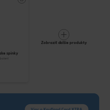
Zobraziť ďalšie produkty
ske spinky
 balení
Viac o Kaufland Card XTRA