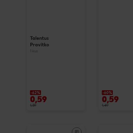
Talentus
Pravítko
1 kus
-62%
-60%
0,59
0,59
1,59
1,49