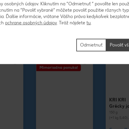
-30%
-27%
 osobných údajov. Kliknutím na “Odmietnuť ” povolíte len použ
2,79
5,19
knutím na “Povoliť vybrané” môžete povoliť použitie rôznych typ
3,99
7,19
tia. Ďalšie informácie, vrátane Vášho práva kedykoľvek bezplatne
-35%
-31%
2,59
4,8
ách
ochrane osobných údajov
. Tiráž nájdete
tu
.
3,99
7,19
Odmietnuť
Povoliť v
Mimoriadna ponuka!
KRI KRI
Grécky j
150 g
(=1 kg 5,40) 