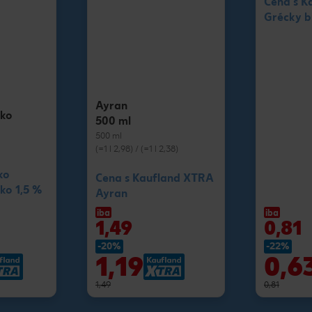
Cena s K
Grécky bi
Ayran
eko
500 ml
500 ml
(=1 l 2,98) / (=1 l 2,38)
ko
Cena s Kaufland XTRA
ko 1,5 %
Ayran
iba
iba
1,49
0,81
-20%
-22%
1,19
0,6
1,49
0,81