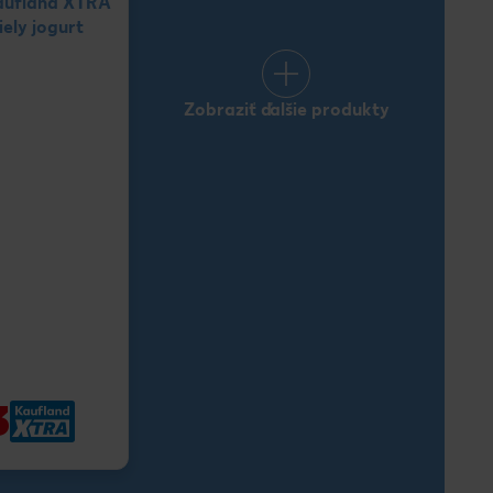
aufland XTRA
ely jogurt
Zobraziť ďalšie produkty
3