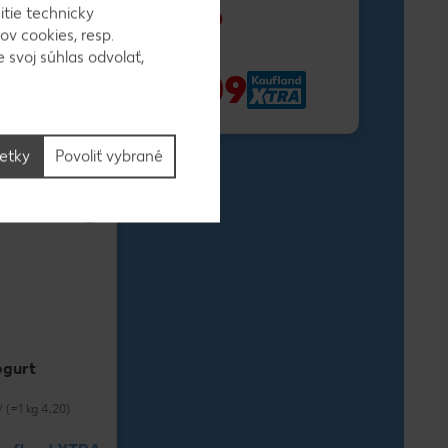
-20%
itie technicky
1,19
ov cookies, resp.
1,49
 svoj súhlas odvolať,
-26%
9
1,09
1,49
šetky
Povoliť vybrané
ogurt
/ (=1 kg 4,20)