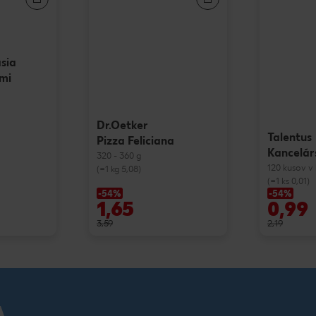
sia
ami
Dr.Oetker
Talentus
Pizza Feliciana
Kancelár
320 - 360 g
120 kusov v
(=1 kg 5,08)
(=1 ks 0,01)
-54%
-54%
1,65
0,99
3,59
2,19
A