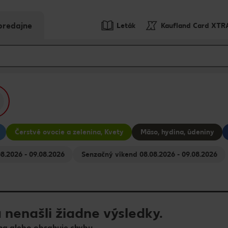
predajne
Leták
Kaufland Card XTR
Čerstvé ovocie a zelenina, Kvety
Mäso, hydina, údeniny
čka na víkend 08.08.2026 - 09.08.2026
Senzačný víkend 08.08.2026 - 09.08.2026
 nenašli žiadne výsledky.
a alebo obsahuje chybu.