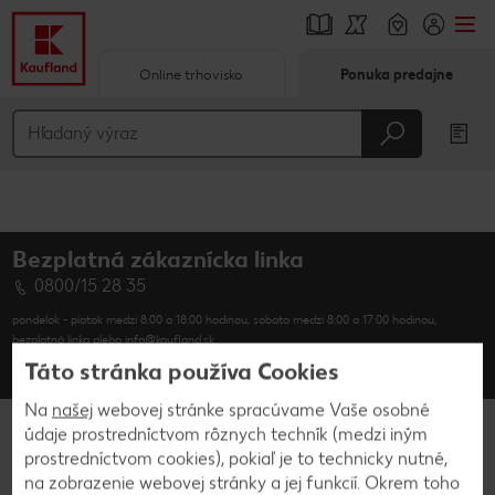
Online trhovisko
Ponuka predajne
Prejsť na
Hlavný obsah
Päta
Bezplatná zákaznícka linka
Vyskakovací bočný panel
0800/15 28 35
pondelok - piatok medzi 8:00 a 18:00 hodinou, sobota medzi 8:00 a 17:00 hodinou,
bezplatná linka alebo info@kaufland.sk
Táto stránka používa Cookies
Kontakt
Časté otázky
Na
našej
webovej stránke spracúvame Vaše osobné
údaje prostredníctvom rôznych techník (medzi iným
Kaufland.sk
prostredníctvom cookies), pokiaľ je to technicky nutné,
na zobrazenie webovej stránky a jej funkcií. Okrem toho