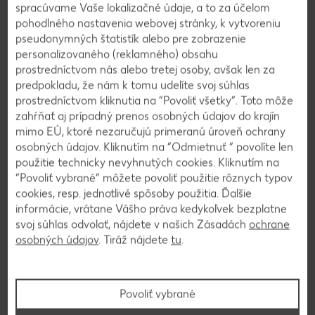
Servis
spracúvame Vaše lokalizačné údaje, a to za účelom
pohodlného nastavenia webovej stránky, k vytvoreniu
pseudonymných štatistík alebo pre zobrazenie
Spoločnosť
personalizovaného (reklamného) obsahu
prostredníctvom nás alebo tretej osoby, avšak len za
Naše značky
predpokladu, že nám k tomu udelíte svoj súhlas
prostredníctvom kliknutia na “Povoliť všetky”. Toto môže
zahŕňať aj prípadný prenos osobných údajov do krajín
mimo EÚ, ktoré nezaručujú primeranú úroveň ochrany
osobných údajov. Kliknutím na “Odmietnuť ” povolíte len
použitie technicky nevyhnutých cookies. Kliknutím na
Ešte neodoberáte náš
“Povoliť vybrané” môžete povoliť použitie rôznych typov
newsletter?
cookies, resp. jednotlivé spôsoby použitia. Ďalšie
informácie, vrátane Vášho práva kedykoľvek bezplatne
Prihláste sa na odber a informácie o horúcich zľavách,
svoj súhlas odvolať, nájdete v našich Zásadách
ochrane
súťažiach či receptoch budete mať už dva dni pred
osobných údajov
. Tiráž nájdete
tu
.
platnosťou akcie vo vašej e-mailovej schránke.
E-mailová adresa
Povoliť vybrané