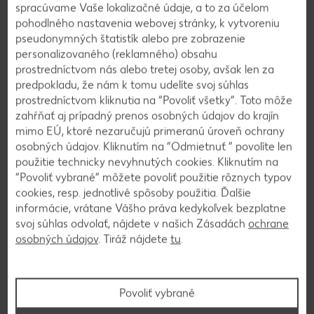
Servis
spracúvame Vaše lokalizačné údaje, a to za účelom
pohodlného nastavenia webovej stránky, k vytvoreniu
pseudonymných štatistík alebo pre zobrazenie
Spoločnosť
personalizovaného (reklamného) obsahu
prostredníctvom nás alebo tretej osoby, avšak len za
Naše značky
predpokladu, že nám k tomu udelíte svoj súhlas
prostredníctvom kliknutia na “Povoliť všetky”. Toto môže
zahŕňať aj prípadný prenos osobných údajov do krajín
mimo EÚ, ktoré nezaručujú primeranú úroveň ochrany
osobných údajov. Kliknutím na “Odmietnuť ” povolíte len
použitie technicky nevyhnutých cookies. Kliknutím na
Ešte neodoberáte náš
“Povoliť vybrané” môžete povoliť použitie rôznych typov
newsletter?
cookies, resp. jednotlivé spôsoby použitia. Ďalšie
informácie, vrátane Vášho práva kedykoľvek bezplatne
Prihláste sa na odber a informácie o horúcich zľavách,
svoj súhlas odvolať, nájdete v našich Zásadách
ochrane
súťažiach či receptoch budete mať už dva dni pred
osobných údajov
. Tiráž nájdete
tu
.
platnosťou akcie vo vašej e-mailovej schránke.
E-mailová adresa
Povoliť vybrané