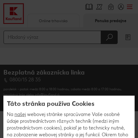
Online trhovisko
Ponuka predajne
Prejsť na
Hlavný obsah
Päta
Bezplatná zákaznícka linka
Vyskakovací bočný panel
0800/15 28 35
pondelok - piatok medzi 8:00 a 18:00 hodinou, sobota medzi 8:00 a 17:00 hodinou,
bezplatná linka alebo info@kaufland.sk
Táto stránka používa Cookies
Kontakt
Časté otázky
Na
našej
webovej stránke spracúvame Vaše osobné
údaje prostredníctvom rôznych techník (medzi iným
Kaufland.sk
prostredníctvom cookies), pokiaľ je to technicky nutné,
na zobrazenie webovej stránky a jej funkcií. Okrem toho