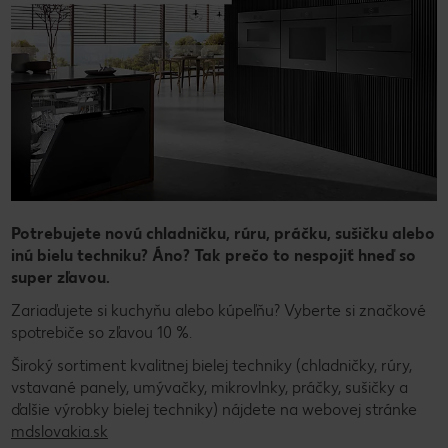
Potrebujete novú chladničku, rúru, práčku, sušičku alebo
inú bielu techniku? Áno? Tak prečo to nespojiť hneď so
super zľavou.
Zariaďujete si kuchyňu alebo kúpeľňu? Vyberte si značkové
spotrebiče so zľavou 10 %.
Široký sortiment kvalitnej bielej techniky (chladničky, rúry,
vstavané panely, umývačky, mikrovlnky, práčky, sušičky a
ďalšie výrobky bielej techniky) nájdete na webovej stránke
mdslovakia.sk