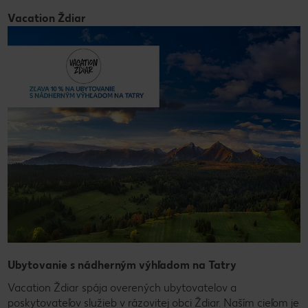
Vacation Ždiar
Ubytovanie s nádherným výhľadom na Tatry
Vacation Ždiar spája overených ubytovatelov a
poskytovateľov služieb v rázovitej obci Ždiar. Naším cieľom je