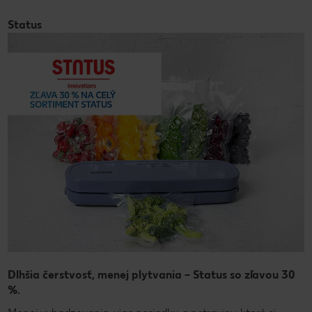
Status
Dlhšia čerstvosť, menej plytvania – Status so zľavou 30
%.