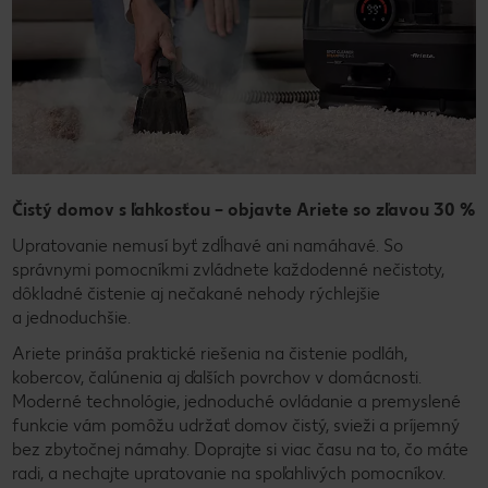
Čistý domov s ľahkosťou – objavte Ariete so zľavou 30 %
Upratovanie nemusí byť zdĺhavé ani namáhavé. So
správnymi pomocníkmi zvládnete každodenné nečistoty,
dôkladné čistenie aj nečakané nehody rýchlejšie
a jednoduchšie.
Ariete prináša praktické riešenia na čistenie podláh,
kobercov, čalúnenia aj ďalších povrchov v domácnosti.
Moderné technológie, jednoduché ovládanie a premyslené
funkcie vám pomôžu udržať domov čistý, svieži a príjemný
bez zbytočnej námahy. Doprajte si viac času na to, čo máte
radi, a nechajte upratovanie na spoľahlivých pomocníkov.