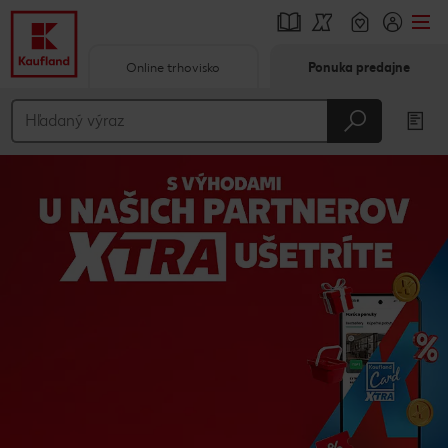
Online trhovisko
Ponuka predajne
Prejsť na
Hlavný obsah
Päta
Vyskakovací bočný panel