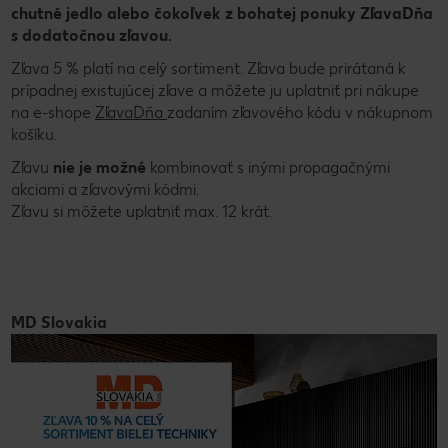
chutné jedlo alebo čokoľvek z bohatej ponuky ZľavaDňa
s dodatočnou zľavou.
Zľava 5 % platí na celý sortiment. Zľava bude prirátaná k
prípadnej existujúcej zľave a môžete ju uplatniť pri nákupe
na e-shope
ZľavaDňa
zadaním zľavového kódu v nákupnom
košíku.
Zľavu
nie je možné
kombinovať s inými propagačnými
akciami a zľavovými kódmi.
Zľavu si môžete uplatniť max. 12 krát.
MD Slovakia