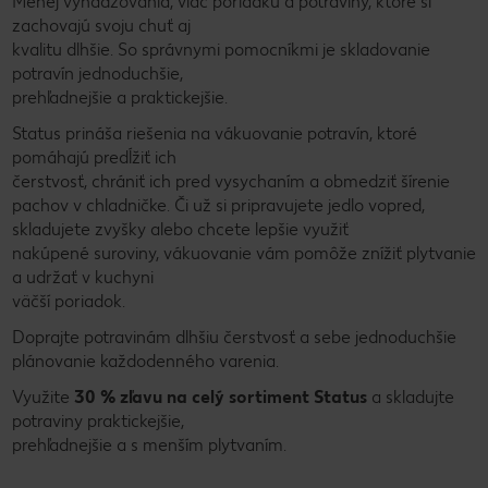
Menej vyhadzovania, viac poriadku a potraviny, ktoré si
zachovajú svoju chuť aj
kvalitu dlhšie. So správnymi pomocníkmi je skladovanie
potravín jednoduchšie,
prehľadnejšie a praktickejšie.
Status prináša riešenia na vákuovanie potravín, ktoré
pomáhajú predĺžiť ich
čerstvosť, chrániť ich pred vysychaním a obmedziť šírenie
pachov v chladničke. Či už si pripravujete jedlo vopred,
skladujete zvyšky alebo chcete lepšie využiť
nakúpené suroviny, vákuovanie vám pomôže znížiť plytvanie
a udržať v kuchyni
väčší poriadok.
Doprajte potravinám dlhšiu čerstvosť a sebe jednoduchšie
plánovanie každodenného varenia.
Využite
30 % zľavu na celý sortiment
Status
a skladujte
potraviny praktickejšie,
prehľadnejšie a s menším plytvaním.