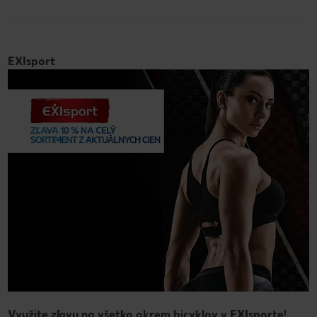
EXIsport
Využite zľavu na všetko okrem bicyklov v EXIsporte!