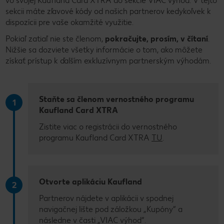
vo svojej Kaufland Card XTRA do sekcie VIAC výhod. V tejto
sekcii máte zľavové kódy od našich partnerov kedykoľvek k
dispozícii pre vaše okamžité využitie.
Pokiaľ zatiaľ nie ste členom,
pokračujte, prosím, v čítaní
.
Nižšie sa dozviete všetky informácie o tom, ako môžete
získať prístup k ďalším exkluzívnym partnerským výhodám.
Staňte sa členom vernostného programu
1
Kaufland Card XTRA
Zistite viac o registrácii do vernostného
programu Kaufland Card XTRA
TU
.
Otvorte aplikáciu Kaufland
2
Partnerov nájdete v aplikácii v spodnej
navigačnej lište pod záložkou „Kupóny” a
následne v časti „VIAC výhod”.