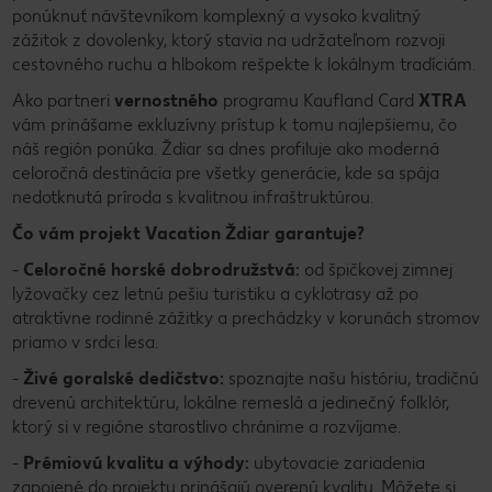
ponúknuť návštevníkom komplexný a vysoko kvalitný
zážitok z dovolenky, ktorý stavia na udržateľnom rozvoji
cestovného ruchu a hlbokom rešpekte k lokálnym tradíciám.
Ako partneri
vernostného
programu Kaufland Card
XTRA
vám prinášame exkluzívny prístup k tomu najlepšiemu, čo
náš región ponúka. Ždiar sa dnes profiluje ako moderná
celoročná destinácia pre všetky generácie, kde sa spája
nedotknutá príroda s kvalitnou infraštruktúrou.
Čo vám projekt Vacation Ždiar garantuje?
-
Celoročné horské dobrodružstvá:
od špičkovej zimnej
lyžovačky cez letnú pešiu turistiku a cyklotrasy až po
atraktívne rodinné zážitky a prechádzky v korunách stromov
priamo v srdci lesa.
-
Živé goralské dedičstvo:
spoznajte našu históriu, tradičnú
drevenú architektúru, lokálne remeslá a jedinečný folklór,
ktorý si v regióne starostlivo chránime a rozvíjame.
-
Prémiovú kvalitu a výhody:
ubytovacie zariadenia
zapojené do projektu prinášajú overenú kvalitu. Môžete si