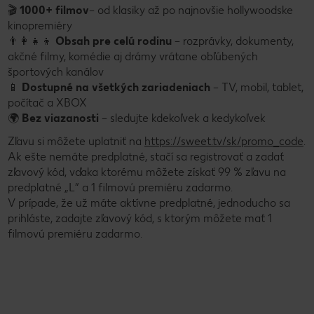
🎬
1000+ filmov
– od klasiky až po najnovšie hollywoodske
kinopremiéry
👨‍👩‍👧‍👦
Obsah pre celú rodinu
– rozprávky, dokumenty,
akčné filmy, komédie aj drámy vrátane obľúbených
športových kanálov
📱
Dostupné na všetkých zariadeniach
– TV, mobil, tablet,
počítač a XBOX
🌍
Bez viazanosti
– sledujte kdekoľvek a kedykoľvek
Zľavu si môžete uplatniť na
https://sweet.tv/sk/promo_code
.
Ak ešte nemáte predplatné, stačí sa registrovať a zadať
zľavový kód, vďaka ktorému môžete získať 99 % zľavu na
predplatné „L“ a 1 filmovú premiéru zadarmo.
V prípade, že už máte aktívne predplatné, jednoducho sa
prihláste, zadajte zľavový kód, s ktorým môžete mať 1
filmovú premiéru zadarmo.