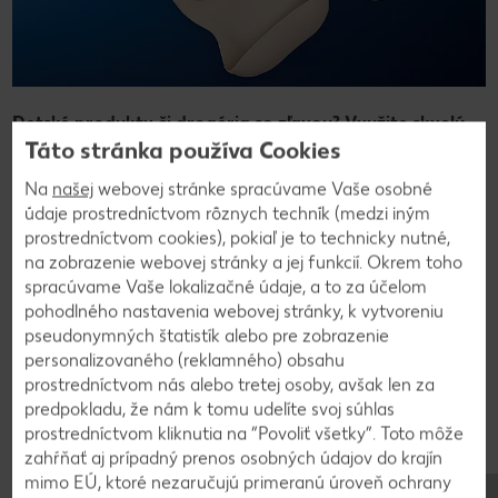
Detské produkty či drogéria so zľavou? Využite skvelú
Táto stránka používa Cookies
ponuku -10 % na nákup detského sortimentu či drogérie
z ponuky
Martons.sk
.
Na
našej
webovej stránke spracúvame Vaše osobné
Zľava 10 % sa vzťahuje na nákup detského sortimentu,
údaje prostredníctvom rôznych techník (medzi iným
drogérie, kozmetiky a ďalšieho sortimentu na e-shope
prostredníctvom cookies), pokiaľ je to technicky nutné,
martons.sk s výnimkou zdravotníckych pomôcok a plienok.
na zobrazenie webovej stránky a jej funkcií. Okrem toho
spracúvame Vaše lokalizačné údaje, a to za účelom
Špeciálna zľava:
pohodlného nastavenia webovej stránky, k vytvoreniu
Zľava 15 % na produktový rad Martons silikónového riadu s
pseudonymných štatistík alebo pre zobrazenie
prísavkou, ktoré bránia voči prevráteniu tanierov alebo
personalizovaného (reklamného) obsahu
misiek.
prostredníctvom nás alebo tretej osoby, avšak len za
Zľavu si môžete uplatniť pri objednávke na e-shope
predpokladu, že nám k tomu udelíte svoj súhlas
Martons.sk
zadaním zľavového kódu v nákupnom košíku do
prostredníctvom kliknutia na “Povoliť všetky”. Toto môže
políčka
“
Kupón
”
. Zľavu nie je možné kombinovať s inými
zahŕňať aj prípadný prenos osobných údajov do krajín
zľavami a akciami. Zľava sa nedá uplatniť spätne.
mimo EÚ, ktoré nezaručujú primeranú úroveň ochrany