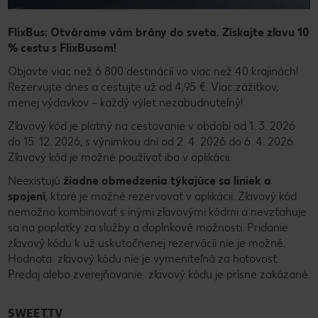
FlixBus: Otvárame vám brány do sveta. Získajte zľavu 10
% cestu s FlixBusom!
Objavte viac než 6 800 destinácií vo viac než 40 krajinách!
Rezervujte dnes a cestujte už od 4,95 €. Viac zážitkov,
menej výdavkov – každý výlet nezabudnuteľný!
Zľavový kód je platný na cestovanie v období od 1. 3. 2026
do 15. 12. 2026, s výnimkou dní od 2. 4. 2026 do 6. 4. 2026.
Zľavový kód je možné používať iba v aplikácii.
Neexistujú
žiadne obmedzenia týkajúce sa liniek a
spojení
, ktoré je možné rezervovať v aplikácii. Zľavový kód
nemožno kombinovať s inými zľavovými kódmi a nevzťahuje
sa na poplatky za služby a doplnkové možnosti. Pridanie
zľavový kódu k už uskutočnenej rezervácii nie je možné.
Hodnota zľavový kódu nie je vymeniteľná za hotovosť.
Predaj alebo zverejňovanie zľavový kódu je prísne zakázané.
SWEET.TV