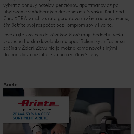
vybrať z ponuky hotelov, penziónov, apartmánov až po
ubytovanie v nádherných dreveniciach. S vašou Kaufland
Card XTRA v nich získate garantovanú zľavu na ubytovanie,
čím šetríte svoj rozpočet bez kompromisov v kvalite.
Investujte svoj čas do zážitkov, ktoré majú hodnotu. Vaša
skutočná horská dovolenka na úpätí Belianskych Tatier sa
začína v Ždiari. Zľavu nie je možné kombinovať s inými
druhmi zliav a vzťahuje sa na cenníkové ceny.
Ariete