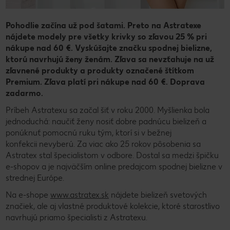
Pohodlie začína už pod šatami. Preto na Astratexe
nájdete modely pre všetky krivky so zľavou 25 % pri
nákupe nad 60 €. Vyskúšajte značku spodnej bielizne,
ktorú navrhujú ženy ženám. Zľava sa nevzťahuje na už
zľavnené produkty a produkty označené štítkom
Premium. Zľava platí pri nákupe nad 60 €. Doprava
zadarmo.
Príbeh Astratexu sa začal šiť v roku 2000. Myšlienka bola
jednoduchá: naučiť ženy nosiť dobre padnúcu bielizeň a
ponúknuť pomocnú ruku tým, ktorí si v bežnej
konfekcii nevyberú. Za viac ako 25 rokov pôsobenia sa
Astratex stal špecialistom v odbore. Dostal sa medzi špičku
e-shopov a je najväčším online predajcom spodnej bielizne v
strednej Európe.
Na e-shope
www.astratex.sk
nájdete bielizeň svetových
značiek, ale aj vlastné produktové kolekcie, ktoré starostlivo
navrhujú priamo špecialisti z Astratexu.