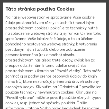
Táto stránka používa Cookies
Súťažili ste? Pozrite sa, či sa na
Na
našej
webovej stránke spracúvame Vaše osobné
údaje prostredníctvom rôznych techník (medzi iným
vás usmialo šťastie v žrebovaní.
prostredníctvom cookies), pokiaľ je to technicky nutné,
na zobrazenie webovej stránky a jej funkcií. Okrem toho
Výhercovia súťaže: Kuniboo plienky
spracúvame Vaše lokalizačné údaje, a to za účelom
pohodlného nastavenia webovej stránky, k vytvoreniu
Výhercovia súťaže: Kaufland Card
pseudonymných štatistík alebo pre zobrazenie
personalizovaného (reklamného) obsahu
Výhercovia súťaže: Záhrada
prostredníctvom nás alebo tretej osoby, avšak len za
predpokladu, že nám k tomu udelíte svoj súhlas
prostredníctvom kliknutia na “Povoliť všetky”. Toto môže
Výhercovia súťaže: Veľkonočná nádielka
zahŕňať aj prípadný prenos osobných údajov do krajín
mimo EÚ, ktoré nezaručujú primeranú úroveň ochrany
Výhercovia súťaže: Rodina je u nás doma
osobných údajov. Kliknutím na “Odmietnuť ” povolíte len
použitie technicky nevyhnutých cookies. Kliknutím na
Výhercovia súťaže: Kupónová súťaž s Kaufland
“Povoliť vybrané” môžete povoliť použitie rôznych typov
Card
cookies, resp. jednotlivé spôsoby použitia. Ďalšie
informácie, vrátane Vášho práva kedykoľvek bezplatne