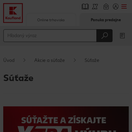
Online trhovisko
Ponuka predajne
Prejsť na
Hlavný obsah
Päta
Úvod
Akcie a súťaže
Súťaže
Vyskakovací bočný panel
Súťaže