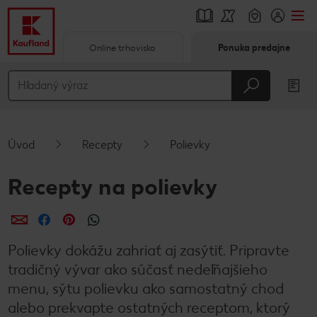
Online trhovisko
Ponuka predajne
Prejsť na
Hlavný obsah
Päta
Úvod
Recepty
Polievky
Vyskakovací bočný panel
Recepty na polievky
Zdieľať
Zdieľať
Zdieľať
Polievky dokážu zahriať aj zasýtiť. Pripravte
tradičný vývar ako súčasť nedeľňajšieho
menu, sýtu polievku ako samostatný chod
alebo prekvapte ostatných receptom, ktorý