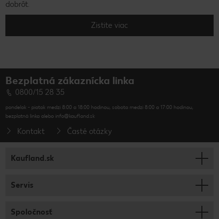
dobrôt.
Zistite viac
Bezplatná zákaznícka linka
0800/15 28 35
pondelok - piatok medzi 8:00 a 18:00 hodinou, sobota medzi 8:00 a 17:00 hodinou,
bezplatná linka alebo info@kaufland.sk
Kontakt
Časté otázky
Kaufland.sk
Servis
Spoločnosť