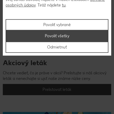
osobných údajov
. Tiráž nájdete
tu
.
Povoliť vybrané
Povoliť všetky
Odmietnuť
Akciový leták
Chcete vedieť, čo je práve v akcii? Prelistujte si náš akciový
leták a nenechajte si ujsť naše známe nízke ceny.
Prelistovať leták