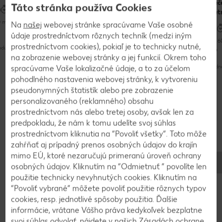
papriková
peč
Táto stránka používa Cookies
polievka
pet
 minút
do 60 minút
Na
našej
webovej stránke spracúvame Vaše osobné
údaje prostredníctvom rôznych techník (medzi iným
do 60 minút
do 6
prostredníctvom cookies), pokiaľ je to technicky nutné,
oduché
Jednoduché
Jednoduché
na zobrazenie webovej stránky a jej funkcií. Okrem toho
spracúvame Vaše lokalizačné údaje, a to za účelom
Jedn
pohodlného nastavenia webovej stránky, k vytvoreniu
pseudonymných štatistík alebo pre zobrazenie
personalizovaného (reklamného) obsahu
prostredníctvom nás alebo tretej osoby, avšak len za
predpokladu, že nám k tomu udelíte svoj súhlas
Vyhľadajte ďalšie recepty
prostredníctvom kliknutia na “Povoliť všetky”. Toto môže
zahŕňať aj prípadný prenos osobných údajov do krajín
mimo EÚ, ktoré nezaručujú primeranú úroveň ochrany
osobných údajov. Kliknutím na “Odmietnuť ” povolíte len
použitie technicky nevyhnutých cookies. Kliknutím na
“Povoliť vybrané” môžete povoliť použitie rôznych typov
cookies, resp. jednotlivé spôsoby použitia. Ďalšie
informácie, vrátane Vášho práva kedykoľvek bezplatne
svoj súhlas odvolať, nájdete v našich Zásadách
ochrane