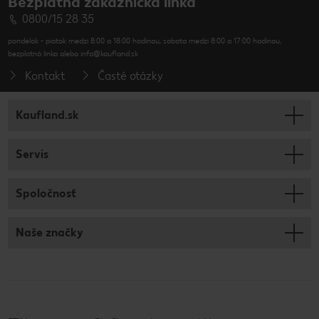
Bezplatná zákaznícka linka
0800/15 28 35
pondelok - piatok medzi 8:00 a 18:00 hodinou, sobota medzi 8:00 a 17:00 hodinou,
bezplatná linka alebo info@kaufland.sk
Kontakt
Časté otázky
Kaufland.sk
Servis
Spoločnosť
Naše značky