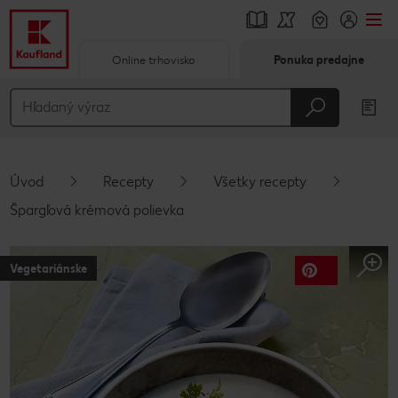
Online trhovisko
Ponuka predajne
Prejsť na
Hlavný obsah
Päta
Úvod
Recepty
Všetky recepty
Vyskakovací bočný panel
Špargľová krémová polievka
Vegetariánske