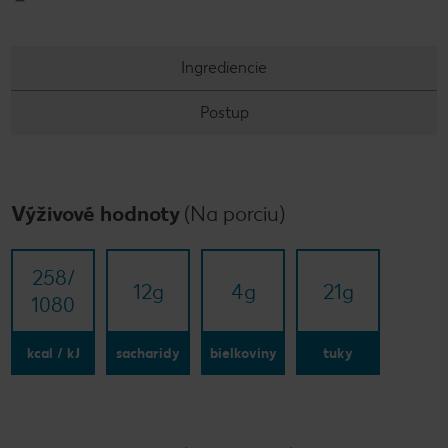
Ingrediencie
Postup
Výživové hodnoty
(Na porciu)
258/​
12
g
4
g
21
g
1080
kcal / kJ
sacharidy
bielkoviny
tuky