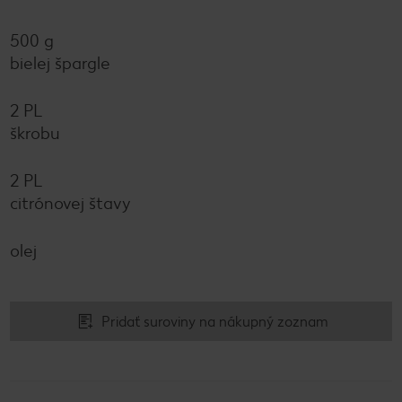
500 g
bielej špargle
2 PL
škrobu
2 PL
citrónovej štavy
olej
Pridať suroviny na nákupný zoznam