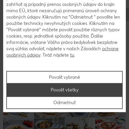
a necháme odkvapkať na kuchynskej utierke.
zahŕňať aj prípadný prenos osobných údajov do krajín
mimo EÚ, ktoré nezaručujú primeranú úroveň ochrany
osobných údajov. Kliknutím na “Odmietnuť ” povolíte len
3
použitie technicky nevyhnutých cookies. Kliknutím na
“Povoliť vybrané” môžete povoliť použitie rôznych typov
Polievku dozdobíme špargľovými lupienkami a
cookies, resp. jednotlivé spôsoby použitia. Ďalšie
posypeme bylinkami.
informácie, vrátane Vášho práva kedykoľvek bezplatne
svoj súhlas odvolať, nájdete v našich Zásadách
ochrane
osobných údajov
. Tiráž nájdete
tu
.
Späť na prehľad
Povoliť vybrané
Povoliť všetky
Odmietnuť