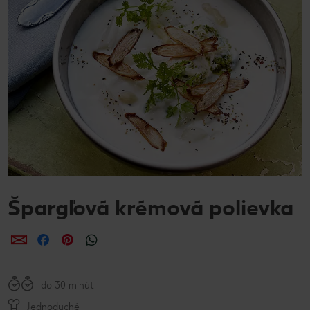
Špargľová krémová polievka
Zdieľať
Zdieľať
Zdieľať
do 30 minút
Jednoduché