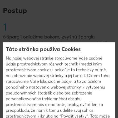
Postup
1
6 šparglí odložíme bokom, zvyšnú špargľu
nakrájame na kúsky a dusíme vo vývare s lyžičkou
Táto stránka používa Cookies
soli a cukru asi 15 minút. Špargle zlejeme, do
šťavy pridáme smotanu a uvedieme do varu.
Na
našej
webovej stránke spracúvame Vaše osobné
údaje prostredníctvom rôznych techník (medzi iným
prostredníctvom cookies), pokiaľ je to technicky nutné,
2
na zobrazenie webovej stránky a jej funkcií. Okrem toho
spracúvame Vaše lokalizačné údaje, a to za účelom
Škrob premiešame s trochou studenej vody,
pohodlného nastavenia webovej stránky, k vytvoreniu
pseudonymných štatistík alebo pre zobrazenie
polievku zahustíme a dochutíme soľou, čiernym
personalizovaného (reklamného) obsahu
korením a citrónovou šťavou. Zvyšné špargle
prostredníctvom nás alebo tretej osoby, avšak len za
nakrájame na tenké plátky, osušíme, opečieme na
predpokladu, že nám k tomu udelíte svoj súhlas
rozpálenom oleji asi 1 až 2 minúty do zlatohneda
prostredníctvom kliknutia na “Povoliť všetky”. Toto môže