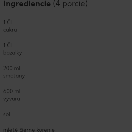
Ingrediencie
(4 porcie)
1 ČL
cukru
1 ČL
bazalky
200 ml
smotany
600 ml
vývaru
soľ
mleté čierne korenie