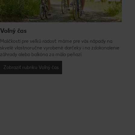
Voľný čas
Maličkosti pre veľkú radosť: máme pre vás nápady na
skvelé vlastnoručne vyrobené darčeky i na zdokonalenie
záhrady alebo balkóna za málo peňazí.
Zobraziť rubriku Voľný čas