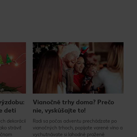
výzdobu:
Vianočné trhy doma? Prečo
e deti
nie, vyskúšajte to!
ch dekorácií
Radi sa počas adventu prechádzate po
ako stráviť
vianočných trhoch, popíjate varené víno a
ločnom
vychutnávate si lahodné pražené