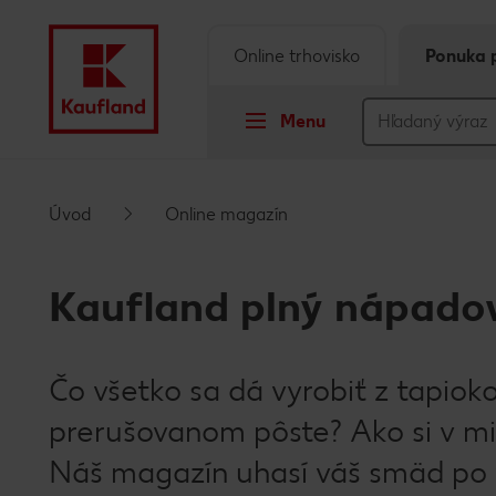
Online trhovisko
Ponuka 
Menu
Prejsť na
Úvod
Online magazín
Hlavný obsah
Kaufland plný nápadov
Päta
Vyskakovací bočný panel
Čo všetko sa dá vyrobiť z tapiok
prerušovanom pôste? Ako si v mi
Náš magazín uhasí váš smäd po 