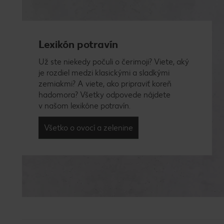
Lexikón potravín
Už ste niekedy počuli o čerimoji? Viete, aký
je rozdiel medzi klasickými a sladkými
zemiakmi? A viete, ako pripraviť koreň
hadomora? Všetky odpovede nájdete
v našom lexikóne potravín.
Všetko o ovocí a zelenine