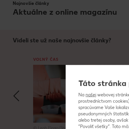
Najnovšie články
Aktuálne z online magazínu
Videli ste už naše najnovšie články?
VOĽNÝ ČAS
Táto stránka
Na
našej
webovej stránk
prostredníctvom cookies)
spracúvame Vaše lokaliz
pseudonymných štatistík
alebo tretej osoby, avša
“Povoliť všetky”. Toto m
© Leah Flores/Stocksy – stock.adobe.com