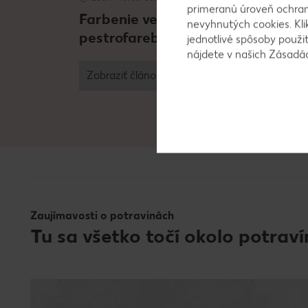
primeranú úroveň ochrany
 a ďalšie
Farbenie veľkonočných vajíčok:
nevyhnutých cookies. Kli
pestrofarebná tradícia
jednotlivé spôsoby použi
nájdete v našich Zásad
Zobraziť článok
Zaujímavosti o potravinách
Tu sa všetko točí okolo potraví