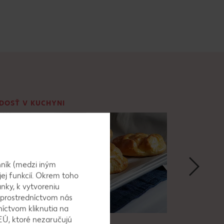
DOSŤ V KUCHYNI
ZDRAVIE A
ník (medzi iným
jej funkcií. Okrem toho
nky, k vytvoreniu
 prostredníctvom nás
níctvom kliknutia na
EÚ, ktoré nezaručujú
uliedeshaies - stock.adobe.com
© Pressmaster