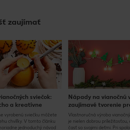
šť zaujímať
ianočných sviečok:
Nápady na vianočnú 
ho a kreatívne
zaujímavé tvorenie pr
ne vyrobenú sviečku môžete
Vlastnoručná výroba vianočný
ehu chvíľky. V tomto článku
je nielen dobrou príležitosťou, 
moriadne jednoduchý návod
časť so svojimi deťmi. Pri spo