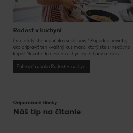
Radosť v kuchyni
Ešte nikdy ste nepočuli o sushi bowl? Prípadne neviete,
ako pripraviť ten kvalitný kus mäsa, ktorý ste si nedávno
kúpili? Nazrite do našich kuchynských tipov a trikov.
Zobraziť rubriku Radosť v kuchyni
Odporúčané články
Náš tip na čítanie