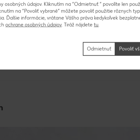
 osobných údajov. Kliknutím na “Odmietnuť ” povolíte len použ
Nezabudnuteľný Deň matiek?
Cl
knutím na “Povoliť vybrané” môžete povoliť použitie rôznych typ
Prinášame tipy.
ní
tia. Ďalšie informácie, vrátane Vášho práva kedykoľvek bezplatne
p
ách
ochrane osobných údajov
. Tiráž nájdete
tu
.
Zobraziť článok
Z
Odmietnuť
Povoliť v
n