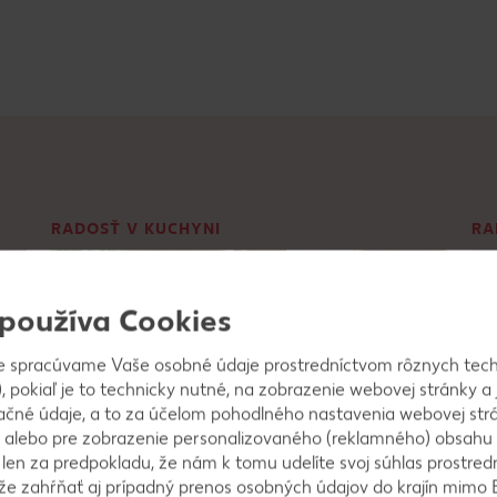
RADOSŤ V KUCHYNI
RA
 používa Cookies
e spracúvame Vaše osobné údaje prostredníctvom rôznych tech
, pokiaľ je to technicky nutné, na zobrazenie webovej stránky a 
ačné údaje, a to za účelom pohodlného nastavenia webovej strá
 alebo pre zobrazenie personalizovaného (reklamného) obsahu
k len za predpokladu, že nám k tomu udelíte svoj súhlas prostred
ôže zahŕňať aj prípadný prenos osobných údajov do krajín mimo 
© Sam Edwards/Caia Image – stock.adobe.com
© j