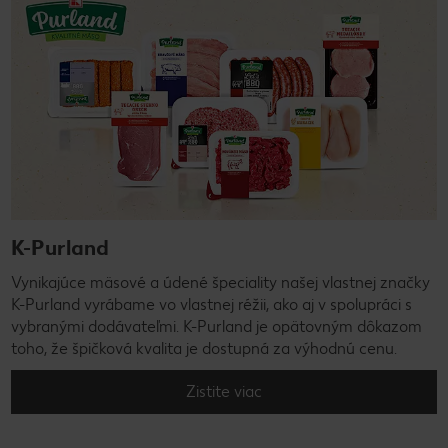
K-Purland
Vynikajúce mäsové a údené špeciality našej vlastnej značky
K-Purland vyrábame vo vlastnej réžii, ako aj v spolupráci s
vybranými dodávateľmi. K-Purland je opätovným dôkazom
toho, že špičková kvalita je dostupná za výhodnú cenu.
Zistite viac