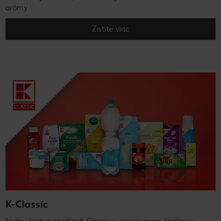
arómy.
Zistite viac
K-Classic