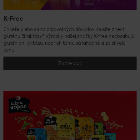
K-Free
Chcete alebo sa zo zdravotných dôvodov musíte zriecť
gluténu či laktózy? Výrobky našej značky K-free neobsahujú
glutén ani laktózu, napriek tomu sú lahodné a za skvelú
cenu.
Zistite viac