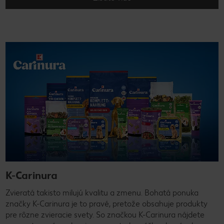
K-Carinura
Zvieratá takisto milujú kvalitu a zmenu. Bohatá ponuka
značky K-Carinura je to pravé, pretože obsahuje produkty
pre rôzne zvieracie svety. So značkou K-Carinura nájdete