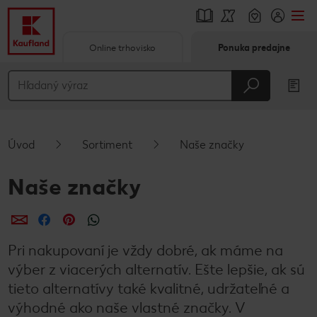
Online trhovisko
Ponuka predajne
Prejsť na
Hlavný obsah
Päta
Úvod
Sortiment
Naše značky
Vyskakovací bočný panel
Naše značky
Zdieľať
Zdieľať
Zdieľať
Pri nakupovaní je vždy dobré, ak máme na
výber z viacerých alternatív. Ešte lepšie, ak sú
tieto alternatívy také kvalitné, udržateľné a
výhodné ako naše vlastné značky. V