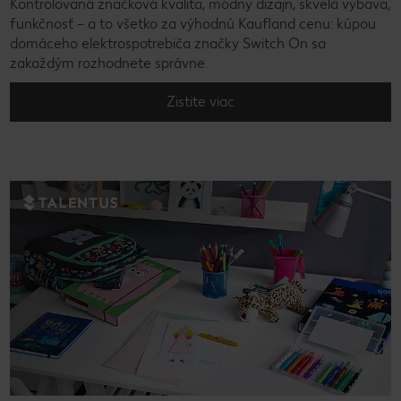
Kontrolovaná značková kvalita, módny dizajn, skvelá výbava,
funkčnosť – a to všetko za výhodnú Kaufland cenu: kúpou
domáceho elektrospotrebiča značky Switch On sa
zakaždým rozhodnete správne.
Zistite viac