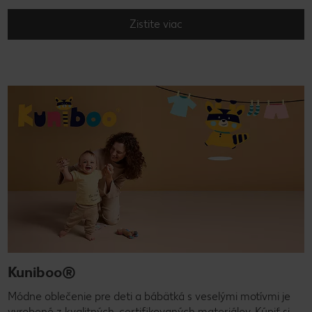
Zistite viac
Kuniboo®
Módne oblečenie pre deti a bábätká s veselými motívmi je
vyrobené z kvalitných, certifikovaných materiálov. Kúpiť si