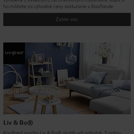
ho môžete za výhodné ceny exkluzívne v Kauflande.
Zistite viac
Liv & Bo®
Kaufland značka Liv & Bo® skrášli váš príbytok. S našou