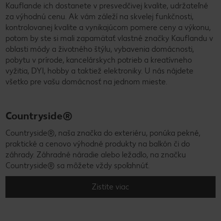
Kauflande ich dostanete v presvedčivej kvalite, udržateľné
za výhodnú cenu. Ak vám záleží na skvelej funkčnosti,
kontrolovanej kvalite a vynikajúcom pomere ceny a výkonu,
potom by ste si mali zapamätať vlastné značky Kauflandu v
oblasti módy a životného štýlu, vybavenia domácnosti,
pobytu v prírode, kancelárskych potrieb a kreatívneho
vyžitia, DYI, hobby a taktiež elektroniky. U nás nájdete
všetko pre vašu domácnosť na jednom mieste.
Countryside®
Countryside®, naša značka do exteriéru, ponúka pekné,
praktické a cenovo výhodné produkty na balkón či do
záhrady. Záhradné náradie alebo ležadlo, na značku
Countryside® sa môžete vždy spoľahnúť.
Zistite viac