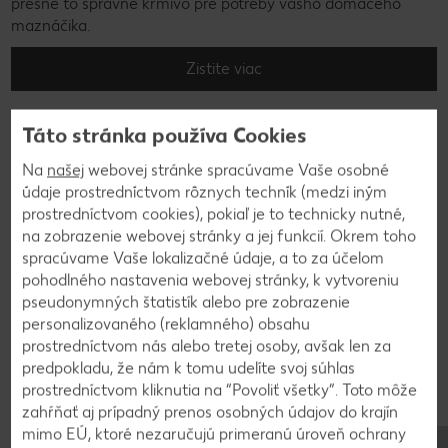
presne to správne krmivo pre potreby vášho domáceho
maznáčika.
Zistite viac
Táto stránka používa Cookies
Na
našej
webovej stránke spracúvame Vaše osobné
údaje prostredníctvom rôznych techník (medzi iným
prostredníctvom cookies), pokiaľ je to technicky nutné,
na zobrazenie webovej stránky a jej funkcií. Okrem toho
spracúvame Vaše lokalizačné údaje, a to za účelom
pohodlného nastavenia webovej stránky, k vytvoreniu
pseudonymných štatistík alebo pre zobrazenie
personalizovaného (reklamného) obsahu
prostredníctvom nás alebo tretej osoby, avšak len za
predpokladu, že nám k tomu udelíte svoj súhlas
prostredníctvom kliknutia na “Povoliť všetky”. Toto môže
zahŕňať aj prípadný prenos osobných údajov do krajín
K-Z lásky k tradícii
mimo EÚ, ktoré nezaručujú primeranú úroveň ochrany