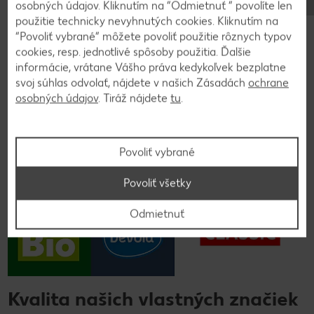
osobných údajov. Kliknutím na “Odmietnuť ” povolíte len
Spoznajte chuť poctivých slovenských výrobkov vyrobených
použitie technicky nevyhnutých cookies. Kliknutím na
z lásky zo slovenských surovín .
“Povoliť vybrané” môžete povoliť použitie rôznych typov
cookies, resp. jednotlivé spôsoby použitia. Ďalšie
Zistite viac
informácie, vrátane Vášho práva kedykoľvek bezplatne
svoj súhlas odvolať, nájdete v našich Zásadách
ochrane
osobných údajov
. Tiráž nájdete
tu
.
Povoliť vybrané
Povoliť všetky
Odmietnuť
Kvalita našich vlastných značiek