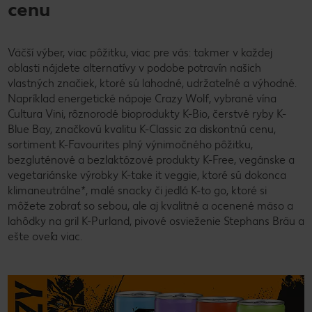
cenu
Väčší výber, viac pôžitku, viac pre vás: takmer v každej
oblasti nájdete alternatívy v podobe potravín našich
vlastných značiek, ktoré sú lahodné, udržateľné a výhodné.
Napríklad energetické nápoje Crazy Wolf, vybrané vína
Cultura Vini, rôznorodé bioprodukty K-Bio, čerstvé ryby K-
Blue Bay, značkovú kvalitu K-Classic za diskontnú cenu,
sortiment K-Favourites plný výnimočného pôžitku,
bezgluténové a bezlaktózové produkty K-Free, vegánske a
vegetariánske výrobky K-take it veggie, ktoré sú dokonca
klimaneutrálne*, malé snacky či jedlá K-to go, ktoré si
môžete zobrať so sebou, ale aj kvalitné a ocenené mäso a
lahôdky na gril K-Purland, pivové osvieženie Stephans Bräu a
ešte oveľa viac.