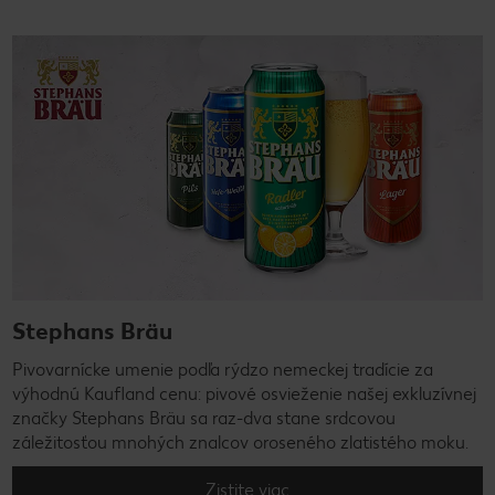
Stephans Bräu
Pivovarnícke umenie podľa rýdzo nemeckej tradície za
výhodnú Kaufland cenu: pivové osvieženie našej exkluzívnej
značky Stephans Bräu sa raz-dva stane srdcovou
záležitosťou mnohých znalcov oroseného zlatistého moku.
Zistite viac