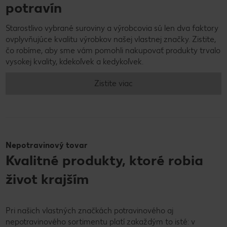
potravín
Starostlivo vybrané suroviny a výrobcovia sú len dva faktory
ovplyvňujúce kvalitu výrobkov našej vlastnej značky. Zistite,
čo robíme, aby sme vám pomohli nakupovať produkty trvalo
vysokej kvality, kdekoľvek a kedykoľvek.
Zistite viac
Nepotravinový tovar
Kvalitné produkty, ktoré robia
život krajším
Pri našich vlastných značkách potravinového aj
nepotravinového sortimentu platí zakaždým to isté: v