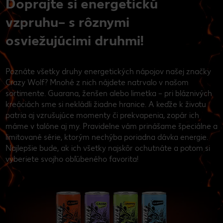
Doprajte si energetickú
vzpruhu– s rôznymi
osviežujúcimi druhmi!
Poznáte všetky druhy energetických nápojov našej značky
Crazy Wolf? Mnohé z nich nájdete natrvalo v našom
sortimente. Guarana, ženšen alebo limetka – pri bláznivých
kreáciách sme si nekládli žiadne hranice. A keďže k životu
patria aj vzrušujúce momenty či prekvapenia, zopár ich
máme v talóne aj my. Pravidelne vám prinášame špeciálne a
limitované série, ktorým nechýba poriadna dávka energie.
Najlepšie bude, ak ich všetky najskôr ochutnáte a potom si
vyberiete svojho obľúbeného favorita!