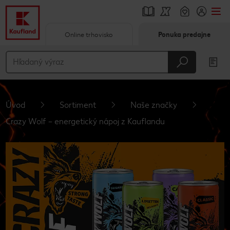
Online trhovisko
Ponuka predajne
Prejsť na
Hlavný obsah
Päta
Úvod
Sortiment
Naše značky
Vyskakovací bočný panel
Crazy Wolf – energetický nápoj z Kauflandu