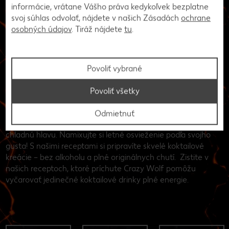
informácie, vrátane Vášho práva kedykoľvek bezplatne
svoj súhlas odvolať, nájdete v našich Zásadách
ochrane
osobných údajov
. Tiráž nájdete
tu
.
Povoliť vybrané
Povoliť všetky
Odmietnuť
Vďaka našim koktailom si v každej situácii zachováte
chladnú hlavu. Namixujte si letné osvieženie podľa svojho
gusta! S našimi receptami si pripravíte skvelé koktailové
kreácie – bez alkoholu a plné originálnych chutí. Zistite v
našich receptoch, ktoré príchute Crazy Wolf pomôžu
vyčarovať jedinečné koktailové drinky plné energie.