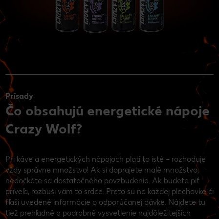
Prísady
Čo obsahujú energetické nápoje
Crazy Wolf?
Pri káve a energetických nápojoch platí to isté – rozhoduje
vždy správne množstvo! Ak si doprajete malé množstvo,
nedočkáte sa dostatočného povzbudenia. Ak budete piť
priveľa, rozbúši vám to srdce. Preto sú na každej plechovke či
fľaši uvedené informácie o odporúčanej dávke. Nájdete tu
tiež prehľadné a podrobné vysvetlenie najdôležitejších