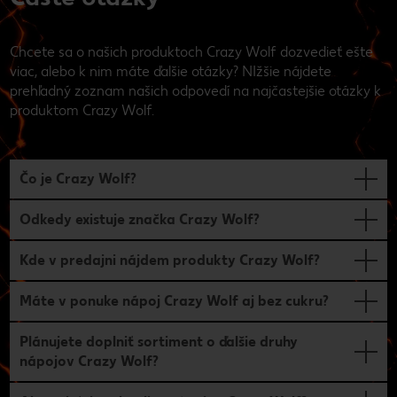
Chcete sa o našich produktoch Crazy Wolf dozvedieť ešte
viac, alebo k nim máte ďalšie otázky? NIžšie nájdete
prehľadný zoznam našich odpovedí na najčastejšie otázky k
produktom Crazy Wolf.
Čo je Crazy Wolf?
Odkedy existuje značka Crazy Wolf?
Kde v predajni nájdem produkty Crazy Wolf?
Máte v ponuke nápoj Crazy Wolf aj bez cukru?
Plánujete doplniť sortiment o ďalšie druhy
nápojov Crazy Wolf?