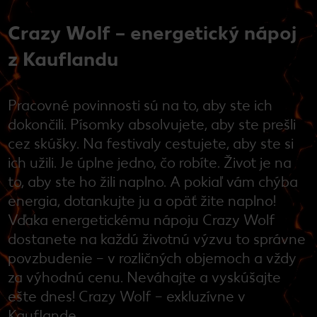
Crazy Wolf – energetický nápoj
z Kauflandu
Pracovné povinnosti sú na to, aby ste ich
dokončili. Písomky absolvujete, aby ste prešli
cez skúšky. Na festivaly cestujete, aby ste si
ich užili. Je úplne jedno, čo robíte. Život je na
to, aby ste ho žili naplno. A pokiaľ vám chýba
energia, dotankujte ju a opäť žite naplno!
Vďaka energetickému nápoju Crazy Wolf
dostanete na každú životnú výzvu to správne
povzbudenie – v rozličných objemoch a vždy
za výhodnú cenu. Neváhajte a vyskúšajte
ešte dnes! Crazy Wolf – exkluzívne v
Kauflande.