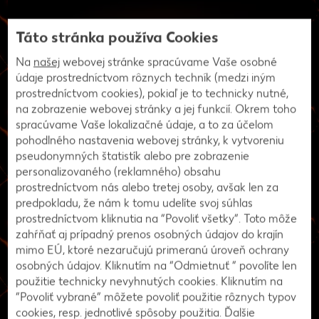
Táto stránka používa Cookies
Na
našej
webovej stránke spracúvame Vaše osobné
údaje prostredníctvom rôznych techník (medzi iným
prostredníctvom cookies), pokiaľ je to technicky nutné,
na zobrazenie webovej stránky a jej funkcií. Okrem toho
spracúvame Vaše lokalizačné údaje, a to za účelom
pohodlného nastavenia webovej stránky, k vytvoreniu
pseudonymných štatistík alebo pre zobrazenie
personalizovaného (reklamného) obsahu
prostredníctvom nás alebo tretej osoby, avšak len za
predpokladu, že nám k tomu udelíte svoj súhlas
Recepty
prostredníctvom kliknutia na “Povoliť všetky”. Toto môže
Namiešajte si koktail plný
zahŕňať aj prípadný prenos osobných údajov do krajín
mimo EÚ, ktoré nezaručujú primeranú úroveň ochrany
energie!
osobných údajov. Kliknutím na “Odmietnuť ” povolíte len
použitie technicky nevyhnutých cookies. Kliknutím na
“Povoliť vybrané” môžete povoliť použitie rôznych typov
cookies, resp. jednotlivé spôsoby použitia. Ďalšie