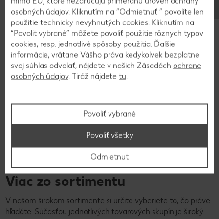
mimo EÚ, ktoré nezaručujú primeranú úroveň ochrany
V Kauflande je všetko ozaj lacné!
osobných údajov. Kliknutím na “Odmietnuť ” povolíte len
použitie technicky nevyhnutých cookies. Kliknutím na
“Povoliť vybrané” môžete povoliť použitie rôznych typov
cookies, resp. jednotlivé spôsoby použitia. Ďalšie
informácie, vrátane Vášho práva kedykoľvek bezplatne
svoj súhlas odvolať, nájdete v našich Zásadách
ochrane
osobných údajov
. Tiráž nájdete
tu
.
Povoliť vybrané
Povoliť všetky
Odmietnuť
Viac zo sortimentu
V našom širokom sortimente si určite vyberiete to, čo práve
hľadáte. Súčasťou jednotlivých tovarových skupín je široký