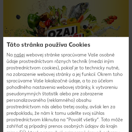
Táto stránka používa Cookies
Na
našej
webovej stránke spracúvame Vaše osobné
údaje prostredníctvom rôznych techník (medzi iným
prostredníctvom cookies), pokiaľ je to technicky nutné,
na zobrazenie webovej stránky a jej funkcií. Okrem toho
Ozaj lacné
spracúvame Vaše lokalizačné údaje, a to za účelom
pohodlného nastavenia webovej stránky, k vytvoreniu
V Kauflande je každé nakupovanie ozaj lacné! Ako jeden z
pseudonymných štatistík alebo pre zobrazenie
najväčších potravinových obchodníkov v Európe premietame
personalizovaného (reklamného) obsahu
cenové výhody do produktov tak, aby ste pri každom
prostredníctvom nás alebo tretej osoby, avšak len za
nákupe profitovali vy – naši zákazníci. Týka sa to nielen cien
predpokladu, že nám k tomu udelíte svoj súhlas
nášho stáleho sortimentu, ale aj akciového tovaru,
prostredníctvom kliknutia na “Povoliť všetky”. Toto môže
výnimočných ponúk či produktov z reklamy.
zahŕňať aj prípadný prenos osobných údajov do krajín