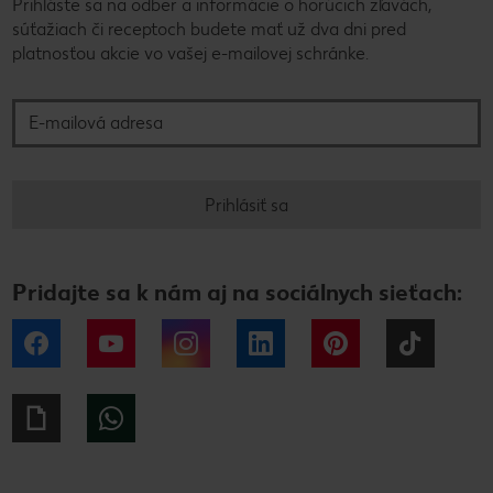
Prihláste sa na odber a informácie o horúcich zľavách,
súťažiach či receptoch budete mať už dva dni pred
platnosťou akcie vo vašej e-mailovej schránke.
E-mailová adresa
Prihlásiť sa
Pridajte sa k nám aj na sociálnych sieťach:
Facebook
YouTube
Instagram
LinkedIn
Pinterest
Tiktok
Giphy
WhatsApp