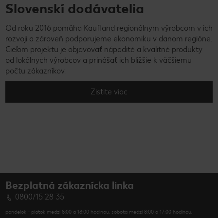
Slovenskí dodávatelia
Od roku 2016 pomáha Kaufland regionálnym výrobcom v ich
rozvoji a zároveň podporujeme ekonomiku v danom regióne.
Cieľom projektu je objavovať nápadité a kvalitné produkty
od lokálnych výrobcov a prinášať ich bližšie k väčšiemu
počtu zákazníkov.
Zistite viac
Bezplatná zákaznícka linka
0800/15 28 35
pondelok - piatok medzi 8:00 a 18:00 hodinou, sobota medzi 8:00 a 17:00 hodinou,