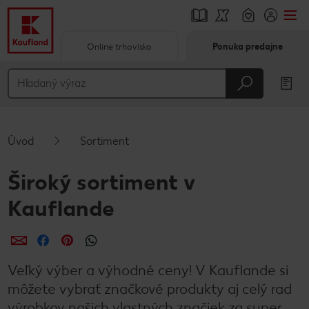
Online trhovisko
Ponuka predajne
Prejsť na
Hlavný obsah
Päta
Úvod
Sortiment
Vyskakovací bočný panel
Široký sortiment v
Kauflande
Zdieľať
Zdieľať
Zdieľať
Veľký výber a výhodné ceny! V Kauflande si
môžete vybrať značkové produkty aj celý rad
výrobkov našich vlastných značiek za super