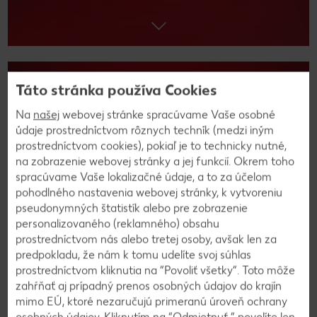
Táto stránka používa Cookies
Na
našej
webovej stránke spracúvame Vaše osobné
údaje prostredníctvom rôznych techník (medzi iným
prostredníctvom cookies), pokiaľ je to technicky nutné,
Nákupný zoznam
na zobrazenie webovej stránky a jej funkcií. Okrem toho
spracúvame Vaše lokalizačné údaje, a to za účelom
pohodlného nastavenia webovej stránky, k vytvoreniu
pseudonymných štatistík alebo pre zobrazenie
personalizovaného (reklamného) obsahu
prostredníctvom nás alebo tretej osoby, avšak len za
predpokladu, že nám k tomu udelíte svoj súhlas
prostredníctvom kliknutia na “Povoliť všetky”. Toto môže
zahŕňať aj prípadný prenos osobných údajov do krajín
mimo EÚ, ktoré nezaručujú primeranú úroveň ochrany
osobných údajov. Kliknutím na “Odmietnuť ” povolíte len