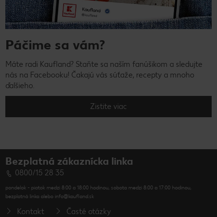
Páčime sa vám?
Máte radi Kaufland? Staňte sa naším fanúšikom a sledujte
nás na Facebooku! Čakajú vás súťaže, recepty a mnoho
ďalšieho.
Zistite viac
Bezplatná zákaznícka linka
0800/15 28 35
pondelok - piatok medzi 8:00 a 18:00 hodinou, sobota medzi 8:00 a 17:00 hodinou,
bezplatná linka alebo info@kaufland.sk
Kontakt
Časté otázky