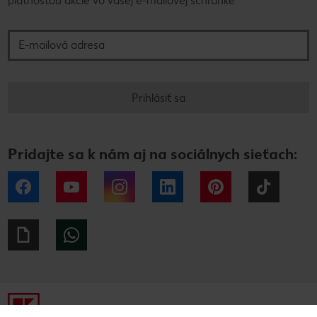
platnosťou akcie vo vašej e-mailovej schránke.
E-mailová adresa
Prihlásiť sa
Pridajte sa k nám aj na sociálnych sieťach:
Facebook
YouTube
Instagram
LinkedIn
Pinterest
Tiktok
Giphy
WhatsApp