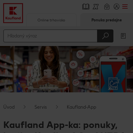
Online trhovisko
Ponuka predajne
Prejsť na
Hlavný obsah
Päta
Vyskakovací bočný panel
Úvod
Servis
Kaufland-App
Kaufland App-ka: ponuky,