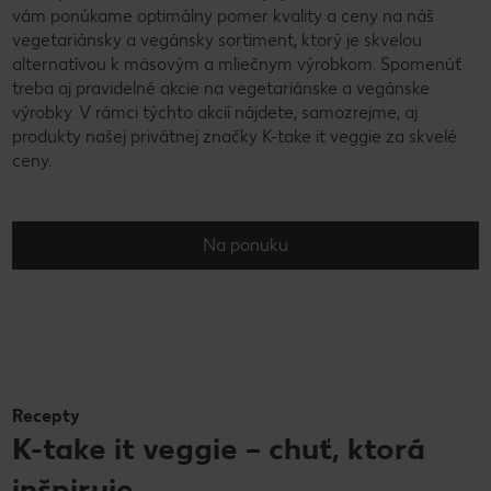
vám ponúkame optimálny pomer kvality a ceny na náš
vegetariánsky a vegánsky sortiment, ktorý je skvelou
alternatívou k mäsovým a mliečnym výrobkom. Spomenúť
treba aj pravidelné akcie na vegetariánske a vegánske
výrobky. V rámci týchto akcií nájdete, samozrejme, aj
produkty našej privátnej značky K-take it veggie za skvelé
ceny.
Na ponuku
Recepty
K-take it veggie – chuť, ktorá
inšpiruje