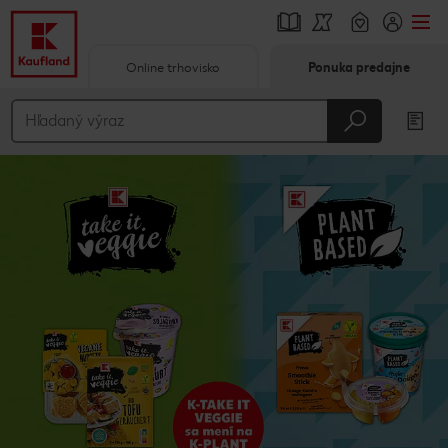
Online trhovisko
Ponuka predajne
Prejsť na
Hlavný obsah
Päta
Vyskakovací bočný panel