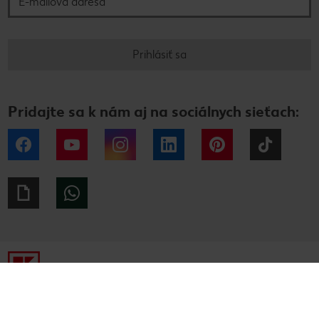
Prihlásiť sa
Pridajte sa k nám aj na sociálnych sieťach:
Facebook
YouTube
Instagram
LinkedIn
Pinterest
Tiktok
Giphy
WhatsApp
Tiráž
Ochrana osobných údajov
Alternatívne riešenie sporov