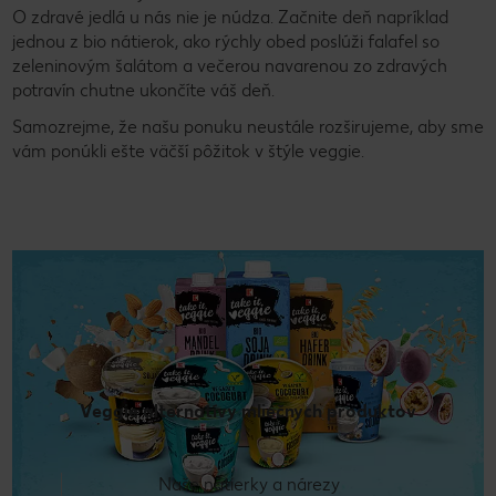
O zdravé jedlá u nás nie je núdza. Začnite deň napríklad
jednou z bio nátierok, ako rýchly obed poslúži falafel so
zeleninovým šalátom a večerou navarenou zo zdravých
potravín chutne ukončíte váš deň.
Samozrejme, že našu ponuku neustále rozširujeme, aby sme
vám ponúkli ešte väčší pôžitok v štýle veggie.
Veggie alternatívy mliečnych produktov
Naše nátierky a nárezy