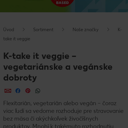
Úvod
Sortiment
Naše značky
K-
take it veggie
K-take it veggie –
vegetariánske a vegánske
dobroty
Zdieľať
Zdieľať
Zdieľať
Flexitarián, vegetarián alebo vegán – čoraz
viac ľudí sa vedome rozhoduje pre stravovanie
bez mäsa či akýchkoľvek živočíšnych
produktov. Mnohí k takémuto rozhodnutiu