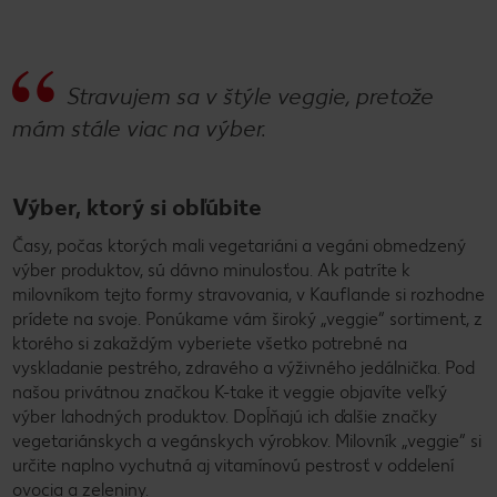
Stravujem sa v štýle veggie, pretože
mám stále viac na výber.
Výber, ktorý si obľúbite
Časy, počas ktorých mali vegetariáni a vegáni obmedzený
výber produktov, sú dávno minulosťou. Ak patríte k
milovníkom tejto formy stravovania, v Kauflande si rozhodne
prídete na svoje. Ponúkame vám široký „veggie“ sortiment, z
ktorého si zakaždým vyberiete všetko potrebné na
vyskladanie pestrého, zdravého a výživného jedálnička. Pod
našou privátnou značkou K-take it veggie objavíte veľký
výber lahodných produktov. Dopĺňajú ich ďalšie značky
vegetariánskych a vegánskych výrobkov. Milovník „veggie“ si
určite naplno vychutná aj vitamínovú pestrosť v oddelení
ovocia a zeleniny.