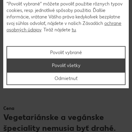
“Povoliť vybrané” môžete povoliť použitie rôznych typov
cookies, resp. jednotlivé spôsoby použitia. Ďalšie
informácie, vrátane Vášho práva kedykoľvek bezplatne
svoj súhlas odvolať, nájdete v našich Zásadách
ochrane
osobných údajov
. Tiráž nájdete
tu
.
Niektoré výrobky K-take it veggie sú dodatočne označené
Povoliť vybrané
ďalšími pečaťami, ktoré vyzdvihujú ich vysoké kvalitatívne
štandardy a pomáhajú zákazníkom pri orientácii v pestrom
Povoliť všetky
sortimente. Výrobky spĺňajú napríklad prísne biosmernice a
sú certifikované biopečaťou. Špeciálnou pečaťou sú takisto
Odmietnuť
označené aj mnohé produkty bez laktózy.
Cena
Vegetariánske a vegánske
špeciality nemusia byť drahé.