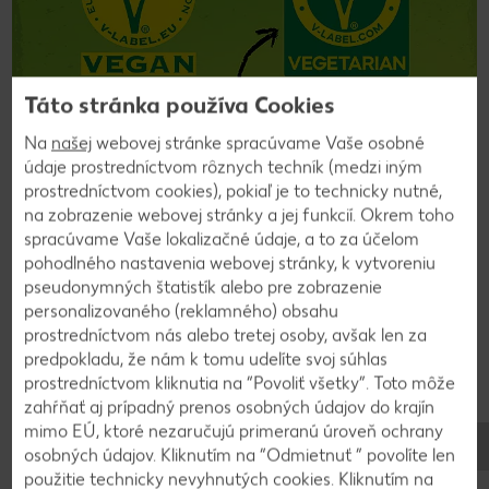
Táto stránka používa Cookies
Na
našej
webovej stránke spracúvame Vaše osobné
údaje prostredníctvom rôznych techník (medzi iným
Na to, aby ste si v našom veľkom vegetariánskom a
prostredníctvom cookies), pokiaľ je to technicky nutné,
vegánskom sortimente spravili prehľad a rýchlo z neho
na zobrazenie webovej stránky a jej funkcií. Okrem toho
vybrali svojich favoritov, pripravili sme pre vás jednoduchú a
spracúvame Vaše lokalizačné údaje, a to za účelom
účelnú orientáciu. Všetky výrobky našej privátnej značky sú
pohodlného nastavenia webovej stránky, k vytvoreniu
označené logom K-take it veggie a medzinárodne uznanou
pseudonymných štatistík alebo pre zobrazenie
V-pečaťou. Na prvý pohľad tak spoznáte výrobky spĺňajúce
personalizovaného (reklamného) obsahu
všetky kvalitatívne štandardy.
prostredníctvom nás alebo tretej osoby, avšak len za
predpokladu, že nám k tomu udelíte svoj súhlas
prostredníctvom kliknutia na “Povoliť všetky”. Toto môže
zahŕňať aj prípadný prenos osobných údajov do krajín
mimo EÚ, ktoré nezaručujú primeranú úroveň ochrany
osobných údajov. Kliknutím na “Odmietnuť ” povolíte len
použitie technicky nevyhnutých cookies. Kliknutím na