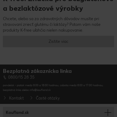
a bezlaktózové výrobky
Chcete, alebo sa zo zdravotných dôvodov musíte pri
stravovaní zriecť gluténu či laktózy? Potom vám naše
produkty K-free uľahčia nielen nakupovanie.
Zistite viac
Bezplatná zákaznícka linka
0800/15 28 35
pondelok - piatok medzi 8:00 a 18:00 hodinou, sobota medzi 8:00 a 17:00 hodinou,
bezplatná linka alebo info@kaufland.sk
Kontakt
Časté otázky
Kaufland.sk