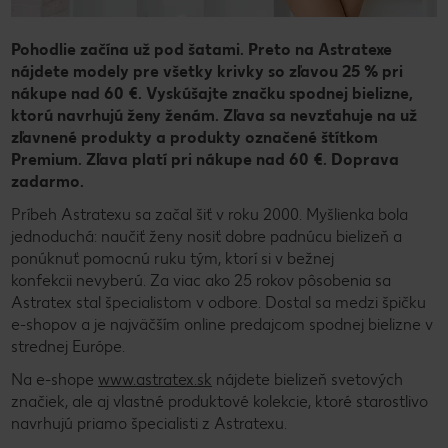
Pohodlie začína už pod šatami. Preto na Astratexe
nájdete modely pre všetky krivky so zľavou 25 % pri
nákupe nad 60 €. Vyskúšajte značku spodnej bielizne,
ktorú navrhujú ženy ženám. Zľava sa nevzťahuje na už
zľavnené produkty a produkty označené štítkom
Premium. Zľava platí pri nákupe nad 60 €. Doprava
zadarmo.
Príbeh Astratexu sa začal šiť v roku 2000. Myšlienka bola
jednoduchá: naučiť ženy nosiť dobre padnúcu bielizeň a
ponúknuť pomocnú ruku tým, ktorí si v bežnej
konfekcii nevyberú. Za viac ako 25 rokov pôsobenia sa
Astratex stal špecialistom v odbore. Dostal sa medzi špičku
e-shopov a je najväčším online predajcom spodnej bielizne v
strednej Európe.
Na e-shope
www.astratex.sk
nájdete bielizeň svetových
značiek, ale aj vlastné produktové kolekcie, ktoré starostlivo
navrhujú priamo špecialisti z Astratexu.