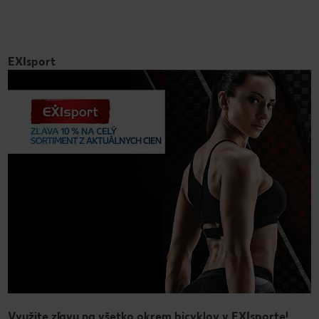
EXIsport
Využite zľavu na všetko okrem bicyklov v EXIsporte!