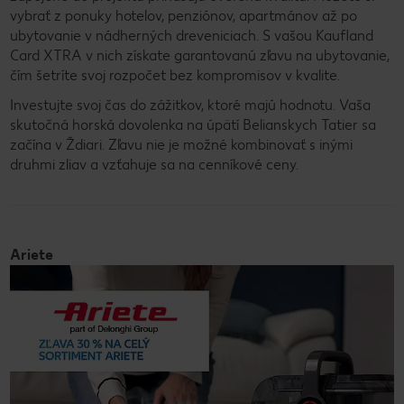
vybrať z ponuky hotelov, penziónov, apartmánov až po
ubytovanie v nádherných dreveniciach. S vašou Kaufland
Card XTRA v nich získate garantovanú zľavu na ubytovanie,
čím šetríte svoj rozpočet bez kompromisov v kvalite.
Investujte svoj čas do zážitkov, ktoré majú hodnotu. Vaša
skutočná horská dovolenka na úpätí Belianskych Tatier sa
začína v Ždiari. Zľavu nie je možné kombinovať s inými
druhmi zliav a vzťahuje sa na cenníkové ceny.
Ariete