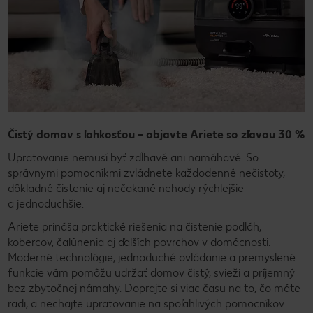
Čistý domov s ľahkosťou – objavte Ariete so zľavou 30 %
Upratovanie nemusí byť zdĺhavé ani namáhavé. So
správnymi pomocníkmi zvládnete každodenné nečistoty,
dôkladné čistenie aj nečakané nehody rýchlejšie
a jednoduchšie.
Ariete prináša praktické riešenia na čistenie podláh,
kobercov, čalúnenia aj ďalších povrchov v domácnosti.
Moderné technológie, jednoduché ovládanie a premyslené
funkcie vám pomôžu udržať domov čistý, svieži a príjemný
bez zbytočnej námahy. Doprajte si viac času na to, čo máte
radi, a nechajte upratovanie na spoľahlivých pomocníkov.