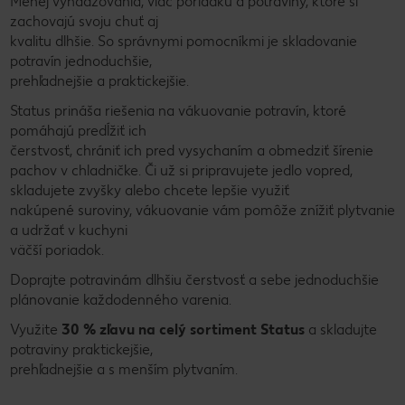
Menej vyhadzovania, viac poriadku a potraviny, ktoré si
zachovajú svoju chuť aj
kvalitu dlhšie. So správnymi pomocníkmi je skladovanie
potravín jednoduchšie,
prehľadnejšie a praktickejšie.
Status prináša riešenia na vákuovanie potravín, ktoré
pomáhajú predĺžiť ich
čerstvosť, chrániť ich pred vysychaním a obmedziť šírenie
pachov v chladničke. Či už si pripravujete jedlo vopred,
skladujete zvyšky alebo chcete lepšie využiť
nakúpené suroviny, vákuovanie vám pomôže znížiť plytvanie
a udržať v kuchyni
väčší poriadok.
Doprajte potravinám dlhšiu čerstvosť a sebe jednoduchšie
plánovanie každodenného varenia.
Využite
30 % zľavu na celý sortiment
Status
a skladujte
potraviny praktickejšie,
prehľadnejšie a s menším plytvaním.