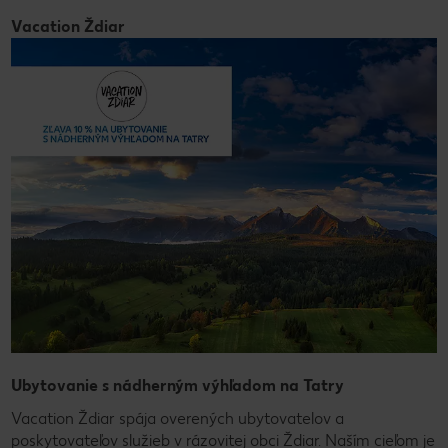
Vacation Ždiar
Ubytovanie s nádherným výhľadom na Tatry
Vacation Ždiar spája overených ubytovatelov a
poskytovateľov služieb v rázovitej obci Ždiar. Naším cieľom je