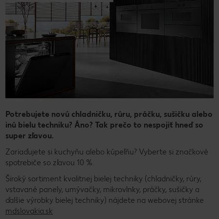
Potrebujete novú chladničku, rúru, práčku, sušičku alebo
inú bielu techniku? Áno? Tak prečo to nespojiť hneď so
super zľavou.
Zariaďujete si kuchyňu alebo kúpeľňu? Vyberte si značkové
spotrebiče so zľavou 10 %.
Široký sortiment kvalitnej bielej techniky (chladničky, rúry,
vstavané panely, umývačky, mikrovlnky, práčky, sušičky a
ďalšie výrobky bielej techniky) nájdete na webovej stránke
mdslovakia.sk