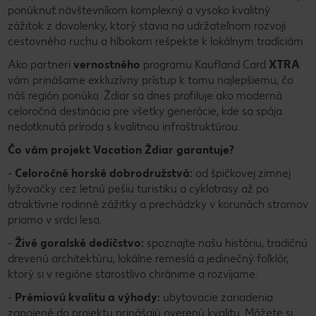
ponúknuť návštevníkom komplexný a vysoko kvalitný
zážitok z dovolenky, ktorý stavia na udržateľnom rozvoji
cestovného ruchu a hlbokom rešpekte k lokálnym tradíciám.
Ako partneri
vernostného
programu Kaufland Card
XTRA
vám prinášame exkluzívny prístup k tomu najlepšiemu, čo
náš región ponúka. Ždiar sa dnes profiluje ako moderná
celoročná destinácia pre všetky generácie, kde sa spája
nedotknutá príroda s kvalitnou infraštruktúrou.
Čo vám projekt Vacation Ždiar garantuje?
-
Celoročné horské dobrodružstvá:
od špičkovej zimnej
lyžovačky cez letnú pešiu turistiku a cyklotrasy až po
atraktívne rodinné zážitky a prechádzky v korunách stromov
priamo v srdci lesa.
-
Živé goralské dedičstvo:
spoznajte našu históriu, tradičnú
drevenú architektúru, lokálne remeslá a jedinečný folklór,
ktorý si v regióne starostlivo chránime a rozvíjame.
-
Prémiovú kvalitu a výhody:
ubytovacie zariadenia
zapojené do projektu prinášajú overenú kvalitu. Môžete si