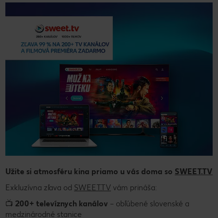
Užite si atmosféru kina priamo u vás doma so
SWEET.TV
Exkluzívna zľava od
SWEET.TV
vám prináša:
📺
200+ televíznych kanálov
– obľúbené slovenské a
medzinárodné stanice