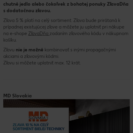
chutné jedlo alebo čokoľvek z bohatej ponuky ZľavaDňa
s dodatočnou zľavou.
Zľava 5 % platí na celý sortiment. Zľava bude prirátaná k
prípadnej existujúcej zľave a môžete ju uplatniť pri nákupe
na e-shope
ZľavaDňa
zadaním zľavového kódu v nákupnom
košíku.
Zľavu
nie je možné
kombinovať s inými propagačnými
akciami a zľavovými kódmi.
Zľavu si môžete uplatniť max. 12 krát.
MD Slovakia