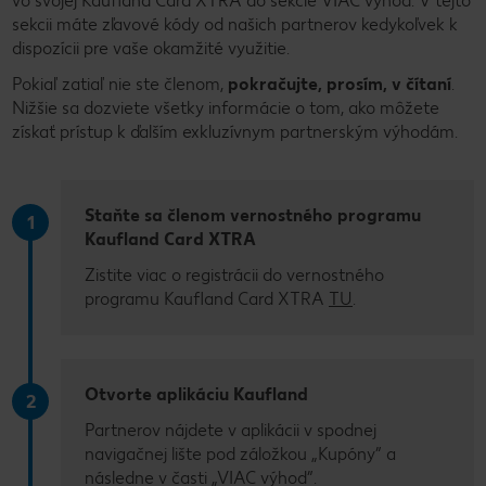
vo svojej Kaufland Card XTRA do sekcie VIAC výhod. V tejto
sekcii máte zľavové kódy od našich partnerov kedykoľvek k
dispozícii pre vaše okamžité využitie.
Pokiaľ zatiaľ nie ste členom,
pokračujte, prosím, v čítaní
.
Nižšie sa dozviete všetky informácie o tom, ako môžete
získať prístup k ďalším exkluzívnym partnerským výhodám.
Staňte sa členom vernostného programu
1
Kaufland Card XTRA
Zistite viac o registrácii do vernostného
programu Kaufland Card XTRA
TU
.
Otvorte aplikáciu Kaufland
2
Partnerov nájdete v aplikácii v spodnej
navigačnej lište pod záložkou „Kupóny” a
následne v časti „VIAC výhod”.