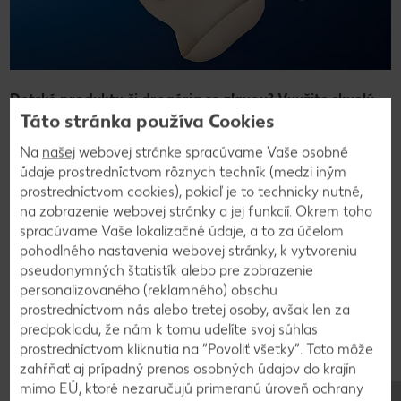
Detské produkty či drogéria so zľavou? Využite skvelú
Táto stránka používa Cookies
ponuku -10 % na nákup detského sortimentu či drogérie
z ponuky
Martons.sk
.
Na
našej
webovej stránke spracúvame Vaše osobné
Zľava 10 % sa vzťahuje na nákup detského sortimentu,
údaje prostredníctvom rôznych techník (medzi iným
drogérie, kozmetiky a ďalšieho sortimentu na e-shope
prostredníctvom cookies), pokiaľ je to technicky nutné,
martons.sk s výnimkou zdravotníckych pomôcok a plienok.
na zobrazenie webovej stránky a jej funkcií. Okrem toho
spracúvame Vaše lokalizačné údaje, a to za účelom
Špeciálna zľava:
pohodlného nastavenia webovej stránky, k vytvoreniu
Zľava 15 % na produktový rad Martons silikónového riadu s
pseudonymných štatistík alebo pre zobrazenie
prísavkou, ktoré bránia voči prevráteniu tanierov alebo
personalizovaného (reklamného) obsahu
misiek.
prostredníctvom nás alebo tretej osoby, avšak len za
Zľavu si môžete uplatniť pri objednávke na e-shope
predpokladu, že nám k tomu udelíte svoj súhlas
Martons.sk
zadaním zľavového kódu v nákupnom košíku do
prostredníctvom kliknutia na “Povoliť všetky”. Toto môže
políčka
“
Kupón
”
. Zľavu nie je možné kombinovať s inými
zahŕňať aj prípadný prenos osobných údajov do krajín
zľavami a akciami. Zľava sa nedá uplatniť spätne.
mimo EÚ, ktoré nezaručujú primeranú úroveň ochrany