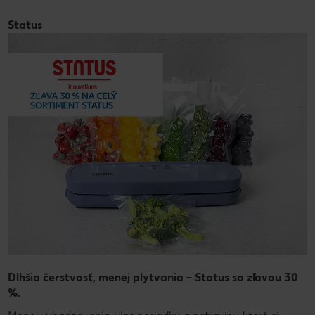
Status
Dlhšia čerstvosť, menej plytvania – Status so zľavou 30
%.