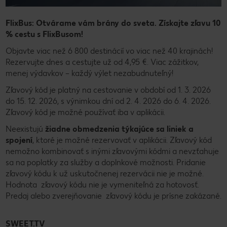
FlixBus: Otvárame vám brány do sveta. Získajte zľavu 10
% cestu s FlixBusom!
Objavte viac než 6 800 destinácií vo viac než 40 krajinách!
Rezervujte dnes a cestujte už od 4,95 €. Viac zážitkov,
menej výdavkov – každý výlet nezabudnuteľný!
Zľavový kód je platný na cestovanie v období od 1. 3. 2026
do 15. 12. 2026, s výnimkou dní od 2. 4. 2026 do 6. 4. 2026.
Zľavový kód je možné používať iba v aplikácii.
Neexistujú
žiadne obmedzenia týkajúce sa liniek a
spojení
, ktoré je možné rezervovať v aplikácii. Zľavový kód
nemožno kombinovať s inými zľavovými kódmi a nevzťahuje
sa na poplatky za služby a doplnkové možnosti. Pridanie
zľavový kódu k už uskutočnenej rezervácii nie je možné.
Hodnota zľavový kódu nie je vymeniteľná za hotovosť.
Predaj alebo zverejňovanie zľavový kódu je prísne zakázané.
SWEET.TV