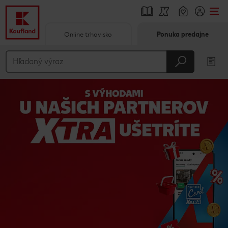
Online trhovisko
Ponuka predajne
Prejsť na
Hlavný obsah
Päta
Vyskakovací bočný panel