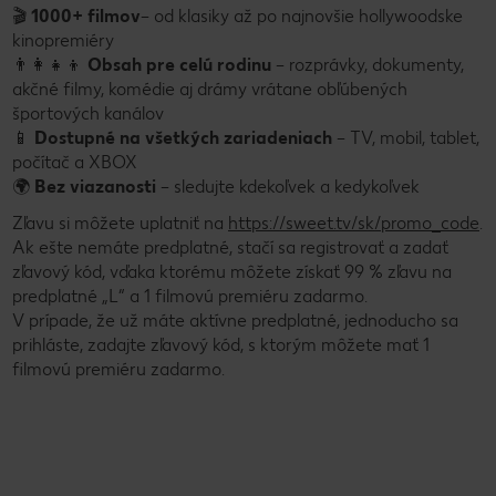
🎬
1000+ filmov
– od klasiky až po najnovšie hollywoodske
kinopremiéry
👨‍👩‍👧‍👦
Obsah pre celú rodinu
– rozprávky, dokumenty,
akčné filmy, komédie aj drámy vrátane obľúbených
športových kanálov
📱
Dostupné na všetkých zariadeniach
– TV, mobil, tablet,
počítač a XBOX
🌍
Bez viazanosti
– sledujte kdekoľvek a kedykoľvek
Zľavu si môžete uplatniť na
https://sweet.tv/sk/promo_code
.
Ak ešte nemáte predplatné, stačí sa registrovať a zadať
zľavový kód, vďaka ktorému môžete získať 99 % zľavu na
predplatné „L“ a 1 filmovú premiéru zadarmo.
V prípade, že už máte aktívne predplatné, jednoducho sa
prihláste, zadajte zľavový kód, s ktorým môžete mať 1
filmovú premiéru zadarmo.