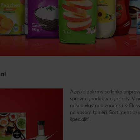
ia!
Ázijské pokrmy sa ľahko pripravu
správne produkty a prísady. V n
našou vlastnou značkou K-Class
na vašom tanieri. Sortiment áz
špecialít".