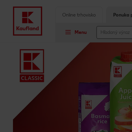
Online trhovisko
Ponuka 
Menu
Prejsť na
Hlavný obsah
Päta
Vyskakovací bočný panel