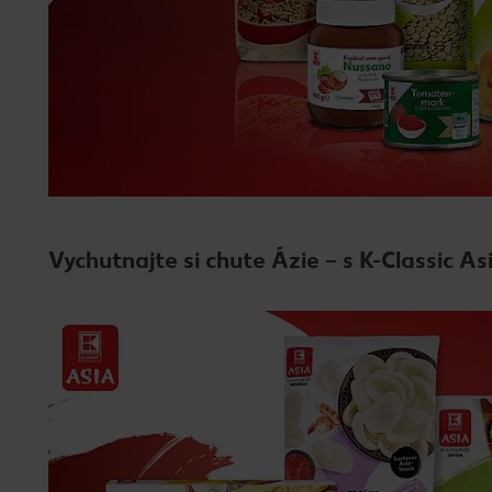
Vychutnajte si chute Ázie – s K-Classic As