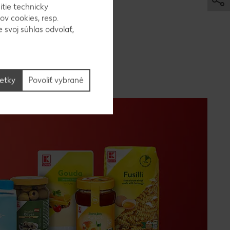
itie technicky
ov cookies, resp.
nie zmení na
 svoj súhlas odvolať,
kupovanie
timent v
pod jednou
šetky
Povoliť vybrané