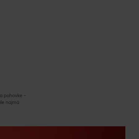
 na pohovke –
ale najmä