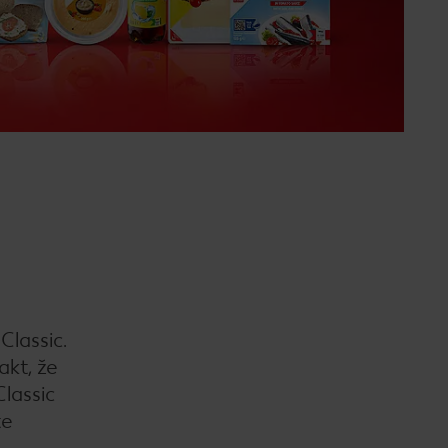
Classic.
akt, že
lassic
te