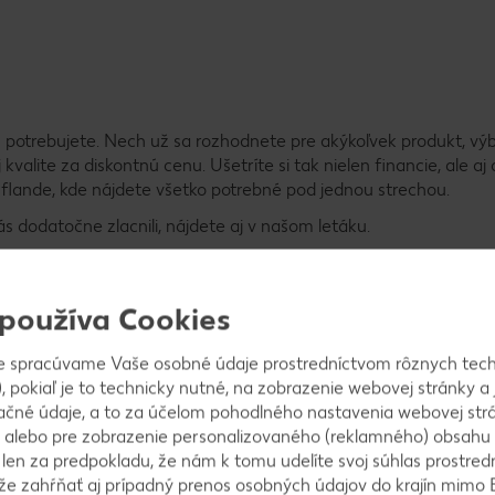
eň potrebujete. Nech už sa rozhodnete pre akýkoľvek produkt, vý
alite za diskontnú cenu. Ušetríte si tak nielen financie, ale aj
uflande, kde nájdete všetko potrebné pod jednou strechou.
s dodatočne zlacnili, nájdete aj v našom letáku.
 používa Cookies
e spracúvame Vaše osobné údaje prostredníctvom rôznych tech
, pokiaľ je to technicky nutné, na zobrazenie webovej stránky a 
ačné údaje, a to za účelom pohodlného nastavenia webovej strá
 alebo pre zobrazenie personalizovaného (reklamného) obsahu
k len za predpokladu, že nám k tomu udelíte svoj súhlas prostred
lo v našom sortimente
ôže zahŕňať aj prípadný prenos osobných údajov do krajín mimo 