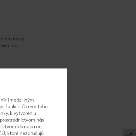
berom nikdy
 cestu do
ník (medzi iným
jej funkcií. Okrem toho
nky, k vytvoreniu
 prostredníctvom nás
níctvom kliknutia na
EÚ, ktoré nezaručujú