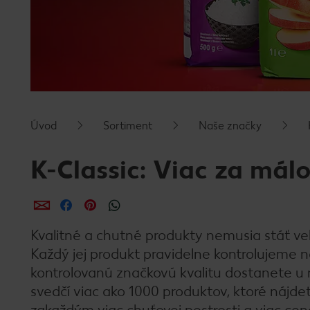
Úvod
Sortiment
Naše značky
K-Classic: Viac za málo
Zdieľať
Zdieľať
Zdieľať
Kvalitné a chutné produkty nemusia stáť veľ
Každý jej produkt pravidelne kontrolujeme na
kontrolovanú značkovú kvalitu dostanete u n
svedčí viac ako 1000 produktov, ktoré nájd
zakaždým viac chuťovej pestrosti a viac ce