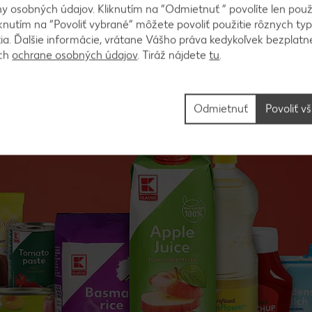
 osobných údajov. Kliknutím na “Odmietnuť ” povolíte len použ
knutím na “Povoliť vybrané” môžete povoliť použitie rôznych typ
rých máme v sortimente viac ako 1000, sa každé vaše nakupova
tia. Ďalšie informácie, vrátane Vášho práva kedykoľvek bezplatne
ň si pohodlne môžete nakúpiť v Kauflande. Takéto moderné na
ách
ochrane osobných údajov
. Tiráž nájdete
tu
.
 iného diskontu je naozaj zbytočná. Je dobré vedieť aj to, že sor
raktívne produkty, aby ste zakaždým nakúpili všetko potrebné 
Odmietnuť
Povoliť v