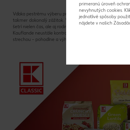
primeranú úroveň ochrany
nevyhnutých cookies. Kli
Vďaka pestrému výberu produktov značky K-Classic, kto
jednotlivé spôsoby použi
takmer dokonalý zážitok. Všetko potrebné na celý týžde
nájdete v našich Zásad
šetrí nielen čas, ale aj rodinný rozpočet. Navyše, cesta do
Kauflande neustále kontrolujeme a rozširujeme o nové at
strechou – pohodlne a výhodne.