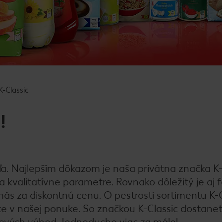
K-Classic
!
a. Najlepším dôkazom je naša privátna značka K-
 kvalitatívne parametre. Rovnako dôležitý je aj f
ás za diskontnú cenu. O pestrosti sortimentu K-C
ete v našej ponuke. So značkou K-Classic dostane
nových výhod. Jednoducho viac za málo!