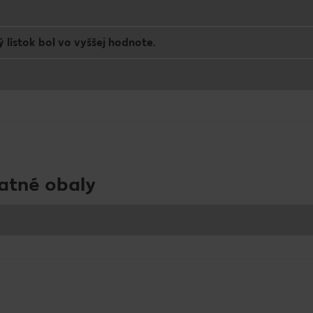
 lístok bol vo vyššej hodnote.
ratné obaly