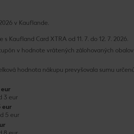
. 2026 v Kauflande.
e s Kaufland Card XTRA od 11. 7. do 12. 7. 2026.
y kupón v hodnote vrátených zálohovaných obalov
celková hodnota nákupu prevyšovala sumu určen
9 eur
 3 eur
5 eur
ad 5 eur
eur
d 8 eur