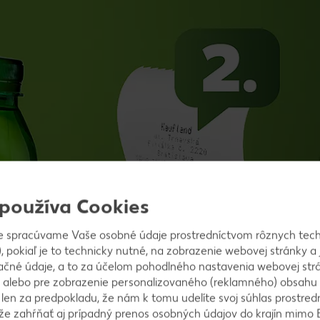
 používa Cookies
e spracúvame Vaše osobné údaje prostredníctvom rôznych tech
, pokiaľ je to technicky nutné, na zobrazenie webovej stránky a 
ačné údaje, a to za účelom pohodlného nastavenia webovej strá
 alebo pre zobrazenie personalizovaného (reklamného) obsahu
k len za predpokladu, že nám k tomu udelíte svoj súhlas prostred
ôže zahŕňať aj prípadný prenos osobných údajov do krajín mimo 