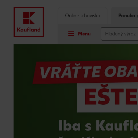
Online trhovisko
Ponuka 
Menu
Prejsť na
Hlavný obsah
Päta
Vyskakovací bočný panel