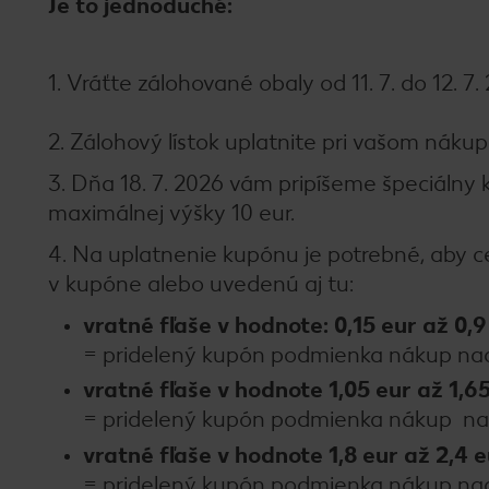
Je to jednoduché:
1. Vráťte zálohované obaly od 11. 7. do 12. 7
2. Zálohový lístok uplatnite pri vašom nákup
3. Dňa 18. 7. 2026 vám pripíšeme špeciáln
maximálnej výšky 10 eur.
4. Na uplatnenie kupónu je potrebné, aby 
v kupóne alebo uvedenú aj tu:
vratné fľaše v hodnote: 0,15 eur až 0,
= pridelený kupón podmienka nákup nad
vratné fľaše v hodnote 1,05 eur až 1,6
= pridelený kupón podmienka nákup n
vratné fľaše v hodnote 1,8 eur až 2,4 
= pridelený kupón podmienka nákup na