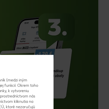
ník (medzi iným
jej funkcií. Okrem toho
nky, k vytvoreniu
 prostredníctvom nás
níctvom kliknutia na
EÚ, ktoré nezaručujú