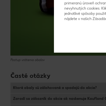
primeranú úroveň ochrany
nevyhnutých cookies. Kli
jednotlivé spôsoby použi
nájdete v našich Zásad
Postup vrátenia obalov
Časté otázky
Ktoré obaly sú zálohované a spadajú do akcie?
Zaradí sa zákazník do akcie ak naskenuje Kaufland C