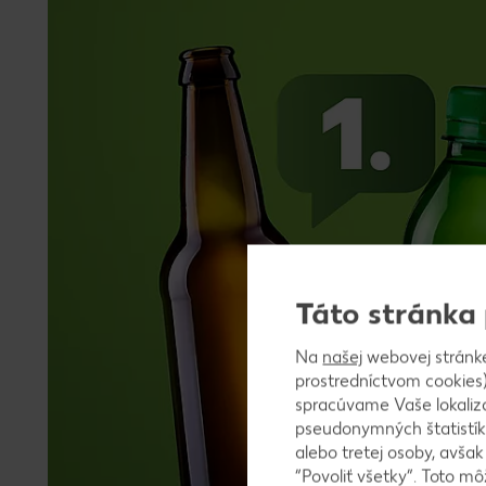
Táto stránka
Na
našej
webovej stránk
prostredníctvom cookies)
spracúvame Vaše lokaliz
pseudonymných štatistík
alebo tretej osoby, avša
“Povoliť všetky”. Toto m