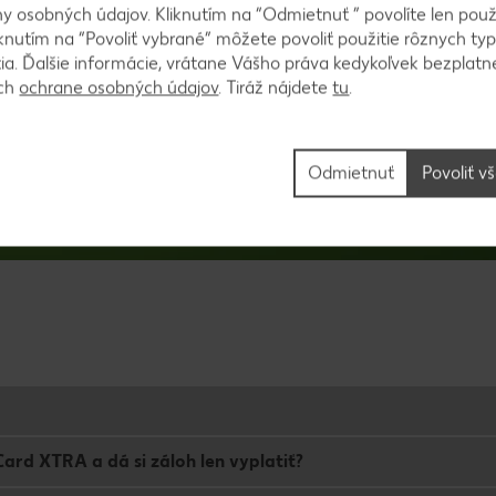
 osobných údajov. Kliknutím na “Odmietnuť ” povolíte len použ
knutím na “Povoliť vybrané” môžete povoliť použitie rôznych typ
tia. Ďalšie informácie, vrátane Vášho práva kedykoľvek bezplatne
ách
ochrane osobných údajov
. Tiráž nájdete
tu
.
Odmietnuť
Povoliť v
ard XTRA a dá si záloh len vyplatiť?