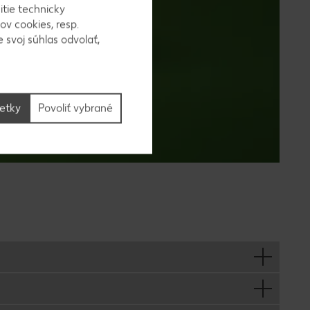
itie technicky
ov cookies, resp.
 svoj súhlas odvolať,
šetky
Povoliť vybrané