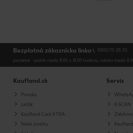
Bezplatná zákaznícka linka
0800/15 28 35
pondelok - piatok medzi 8:00 a 18:00 hodinou, sobota medzi 8:0
Kaufland.sk
Servis
Ponuka
WhatsAp
Leták
K-SCAN
Kaufland Card XTRA
Zálohova
Naše značky
Kaufland