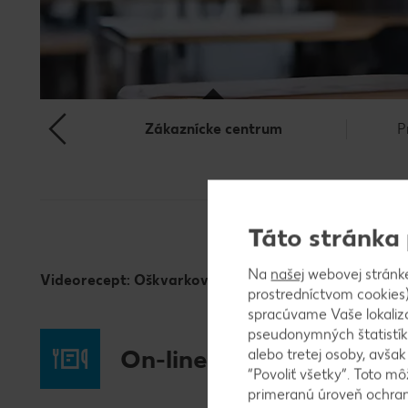
Zákaznícke centrum
P
Táto stránka
Na
našej
webovej stránk
Videorecept: Oškvarkové pagáče (Miňova škola peče
prostredníctvom cookies)
spracúvame Vaše lokaliz
pseudonymných štatistík
On-line kuchárka
alebo tretej osoby, avša
“Povoliť všetky”. Toto m
primeranú úroveň ochrany