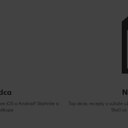
odca
N
e iOS a Android? Stiahnite si
Top akcie, recepty a súťaže u
 nákupe.
Stačí sa