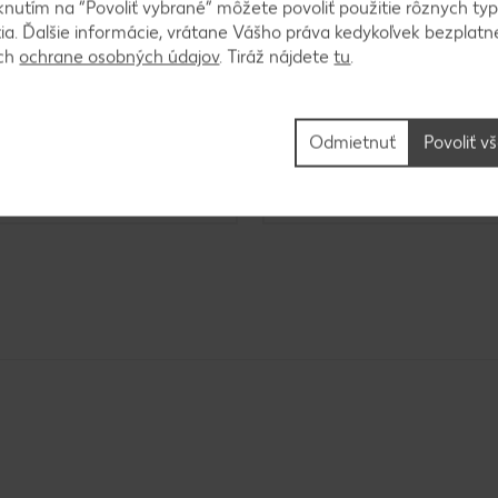
knutím na “Povoliť vybrané” môžete povoliť použitie rôznych typ
tia. Ďalšie informácie, vrátane Vášho práva kedykoľvek bezplatne
ách
ochrane osobných údajov
. Tiráž nájdete
tu
.
máky
Ochutené olivové oleje
Odmietnuť
Povoliť v
do 60 minút
do 15 minút
duché
Jednoduché