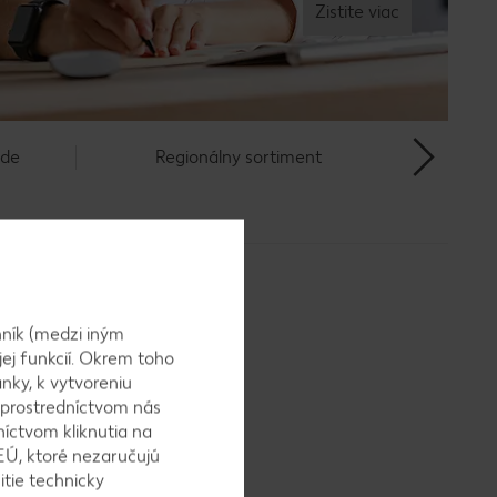
Zistite viac
ide
Regionálny sortiment
ník (medzi iným
jej funkcií. Okrem toho
nky, k vytvoreniu
 prostredníctvom nás
níctvom kliknutia na
EÚ, ktoré nezaručujú
itie technicky