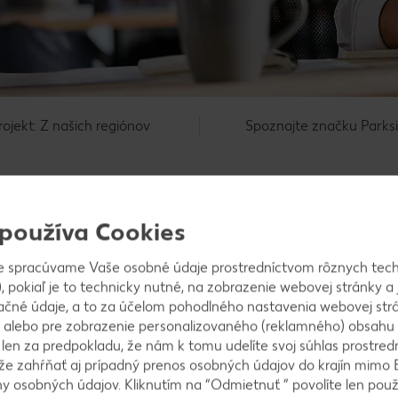
rojekt: Z našich regiónov
Spoznajte značku Parks
 používa Cookies
e spracúvame Vaše osobné údaje prostredníctvom rôznych tech
nia)
Videorecept: Domáce rožky
, pokiaľ je to technicky nutné, na zobrazenie webovej stránky a 
ačné údaje, a to za účelom pohodlného nastavenia webovej strá
 alebo pre zobrazenie personalizovaného (reklamného) obsahu
k len za predpokladu, že nám k tomu udelíte svoj súhlas prostred
ôže zahŕňať aj prípadný prenos osobných údajov do krajín mimo 
 osobných údajov. Kliknutím na “Odmietnuť ” povolíte len použ