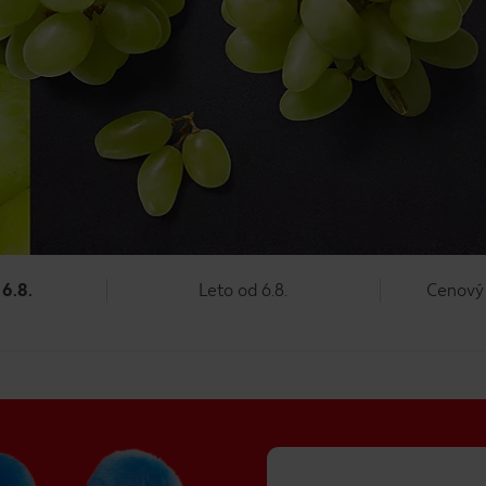
6.8.
Leto od 6.8.
Cenový 