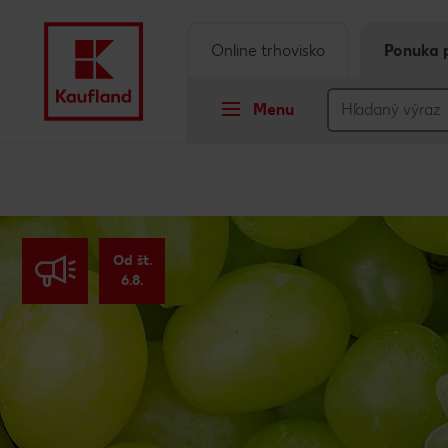
Online trhovisko
Ponuka 
Menu
Prejsť na
Hlavný obsah
Od št.
Päta
6.8.
Vyskakovací bočný panel