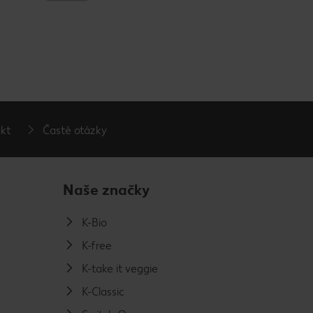
kt
Časté otázky
Naše značky
K-Bio
K-free
K-take it veggie
K-Classic