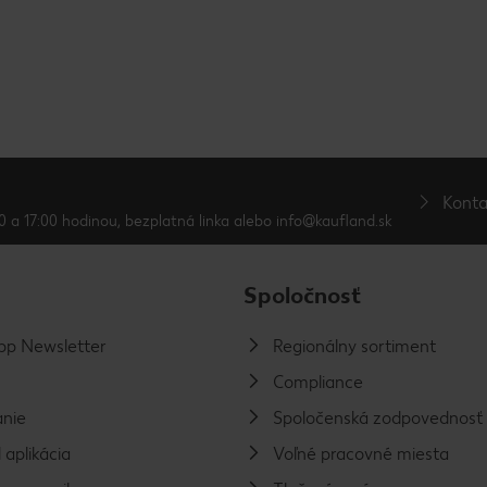
Konta
0 a 17:00 hodinou, bezplatná linka alebo info@kaufland.sk
Spoločnosť
p Newsletter
Regionálny sortiment
Compliance
nie
Spoločenská zodpovednosť
 aplikácia
Voľné pracovné miesta