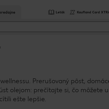
predajne
Leták
Kaufland Card XTR
a
a wellnessu. Prerušovaný pôst, domác
st olejom: prečítajte si, čo môžete u
tili ešte lepšie.