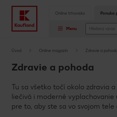
Online trhovisko
Ponuka 
Menu
Prejsť na
Úvod
Online magazín
Zdravie a pohod
Hlavný obsah
Zdravie a pohoda
Päta
Tu sa všetko točí okolo zdravia 
Vyskakovací bočný panel
liečivá i moderné vyplachovanie ú
pre to, aby ste sa vo svojom tele cí