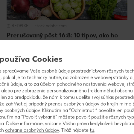
© REDPIXEL - stock.adobe.com
Prerušovaný pôst 16:8: 10 tipov, ako ho
úspešne zvládnuť
 používa Cookies
Zobraziť článok
e spracúvame Vaše osobné údaje prostredníctvom rôznych tech
, pokiaľ je to technicky nutné, na zobrazenie webovej stránky a 
ZDRAVIE A POHODA
ačné údaje, a to za účelom pohodlného nastavenia webovej strá
 alebo pre zobrazenie personalizovaného (reklamného) obsahu
k len za predpokladu, že nám k tomu udelíte svoj súhlas prostred
ôže zahŕňať aj prípadný prenos osobných údajov do krajín mimo 
 osobných údajov. Kliknutím na “Odmietnuť ” povolíte len použ
knutím na “Povoliť vybrané” môžete povoliť použitie rôznych typ
tia. Ďalšie informácie, vrátane Vášho práva kedykoľvek bezplatne
ách
ochrane osobných údajov
. Tiráž nájdete
tu
.