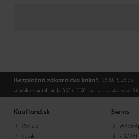
Bezplatná zákaznícka linka
0800/15 28 35
pondelok - piatok medzi 8:00 a 18:00 hodinou, sobota medzi 8:0
Kaufland.sk
Servis
Ponuka
WhatsAp
Leták
K-SCAN