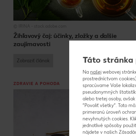
© IRINA - stock.adobe.com
Žihľavový čaj: účinky, zložky a ďalšie
zaujímavosti
Táto stránka
Zobraziť článok
Na
našej
webovej stránk
prostredníctvom cookies)
ZDRAVIE A POHODA
spracúvame Vaše lokaliz
pseudonymných štatistík
alebo tretej osoby, avša
“Povoliť všetky”. Toto m
primeranú úroveň ochrany
nevyhnutých cookies. Kli
jednotlivé spôsoby použi
nájdete v našich Zásad