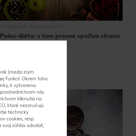
© happy_lark - stock.adobe.com
Paleo diéta: v čom presne spočíva strava
z doby kamennej?
Zobraziť článok
ník (medzi iným
jej funkcií. Okrem toho
nky, k vytvoreniu
 prostredníctvom nás
níctvom kliknutia na
EÚ, ktoré nezaručujú
itie technicky
ov cookies, resp.
 svoj súhlas odvolať,