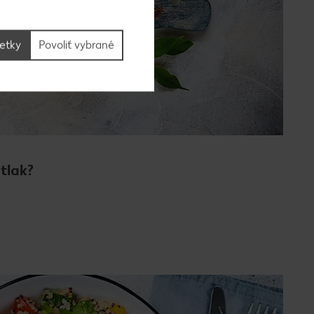
šetky
Povoliť vybrané
tlak?