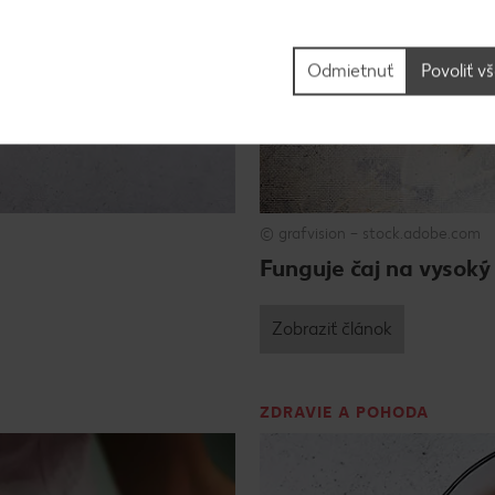
Odmietnuť
Povoliť v
© grafvision – stock.adobe.com
Funguje čaj na vysoký 
Zobraziť článok
ZDRAVIE A POHODA