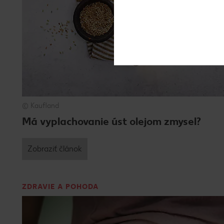
© Kaufland
Má vyplachovanie úst olejom zmysel?
Zobraziť článok
ZDRAVIE A POHODA