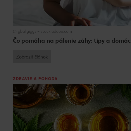
© gballgiggs – stock.adobe.com
Čo pomáha na pálenie záhy: tipy a domác
Zobraziť článok
ZDRAVIE A POHODA