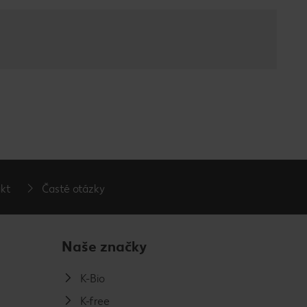
kt
Časté otázky
Naše značky
K-Bio
K-free