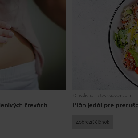
© nadianb – stock.adobe.com
lenivých črevách
Plán jedál pre preruš
Zobraziť článok