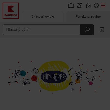
Online trhovisko
Ponuka predajne
Prejsť na
Hlavný obsah
Päta
Vyskakovací bočný panel