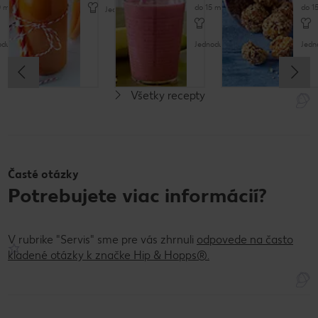
 minút
do 15 minút
do 1
Jednoduché
oduché
Jednoduché
Jedn
Všetky recepty
Bez gluténu
Vegánske
Časté otázky
Potrebujete viac informácií?
V rubrike "Servis" sme pre vás zhrnuli
odpovede na často
kladené otázky k značke Hip & Hopps®.