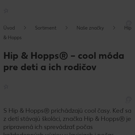
Úvod
Sortiment
Naše značky
Hip
& Hopps
Hip & Hopps® – cool móda
pre deti a ich rodičov
S Hip & Hopps® prichádzajú cool časy. Keď sa
z detí stávajú školáci, značka Hip & Hopps® je
pripravená ich sprevádzať počas
každodenných výziev v laviciach i počas