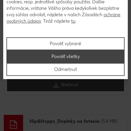
cookies, resp. jednotlivé spôsoby použitia. Ďalšie
Hip&Hopps_Veľkostná tabuľka
(0.8 MB)
informácie, vrátane Vášho práva kedykoľvek bezplatne
svoj súhlas odvolať, nájdete v našich Zásadách
ochrane
osobných údajov
. Tiráž nájdete
tu
.
Stiahnuť
Povoliť vybrané
Povoliť všetky
Hip&Hopps_ABC Plagát
(1.1 MB)
Odmietnuť
Stiahnuť
Hip&Hopps_Doplnky na fotenie
(5.8 MB)