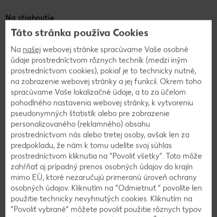
Na stiahnutie
Cool doplnky na fotenie
Táto stránka používa Cookies
Na
našej
webovej stránke spracúvame Vaše osobné
údaje prostredníctvom rôznych techník (medzi iným
prostredníctvom cookies), pokiaľ je to technicky nutné,
na zobrazenie webovej stránky a jej funkcií. Okrem toho
spracúvame Vaše lokalizačné údaje, a to za účelom
pohodlného nastavenia webovej stránky, k vytvoreniu
pseudonymných štatistík alebo pre zobrazenie
personalizovaného (reklamného) obsahu
prostredníctvom nás alebo tretej osoby, avšak len za
predpokladu, že nám k tomu udelíte svoj súhlas
prostredníctvom kliknutia na “Povoliť všetky”. Toto môže
zahŕňať aj prípadný prenos osobných údajov do krajín
mimo EÚ, ktoré nezaručujú primeranú úroveň ochrany
Chceš sa vyhrať so selfie alebo fotkou? S pestrými
osobných údajov. Kliknutím na “Odmietnuť ” povolíte len
doplnkami vyčaruješ kreatívne fotografické dielo.
použitie technicky nevyhnutých cookies. Kliknutím na
“Povoliť vybrané” môžete povoliť použitie rôznych typov