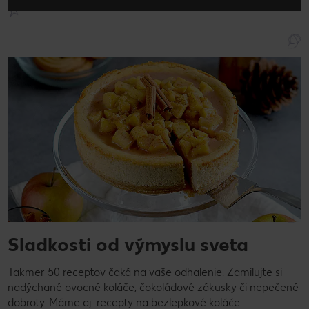
Sladkosti od výmyslu sveta
Takmer 50 receptov čaká na vaše odhalenie. Zamilujte si
nadýchané ovocné koláče, čokoládové zákusky či nepečené
dobroty. Máme aj recepty na bezlepkové koláče.