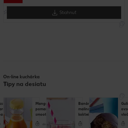
Stiahnuť
On-line kuchárka
Tipy na desiatu
ssant
Mangovo-
Banánovo-
Guli
are
pomarančové
malinový
ovs
ba
smoothie
kokteil
vloč
do 15 minút