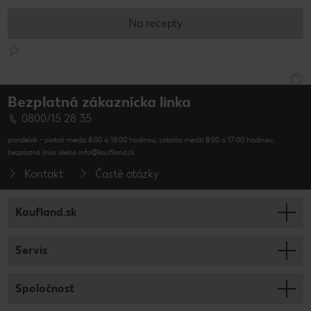
Na recepty
Bezplatná zákaznícka linka
0800/15 28 35
pondelok - piatok medzi 8:00 a 18:00 hodinou, sobota medzi 8:00 a 17:00 hodinou,
bezplatná linka alebo info@kaufland.sk
Kontakt
Časté otázky
Kaufland.sk
Servis
Spoločnosť