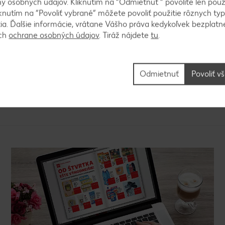
 osobných údajov. Kliknutím na “Odmietnuť ” povolíte len použ
knutím na “Povoliť vybrané” môžete povoliť použitie rôznych typ
tia. Ďalšie informácie, vrátane Vášho práva kedykoľvek bezplatne
kolieska a sušené paradajky môžeme prekrojiť na polo
ách
ochrane osobných údajov
. Tiráž nájdete
tu
.
nu bagety. Vrchnú časť bagety opatrne priklopíme, b
Odmietnuť
Povoliť v