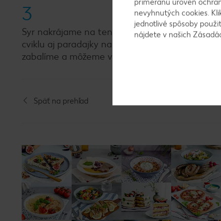
primeranú úroveň ochrany
3
nevyhnutých cookies. Kli
jednotlivé spôsoby použi
Syr nakrájame na tenké plátky, cviklu na tenké 
nájdete v našich Zásad
cviklu aj paradajky navrstvíme na spodnú stra
zabalíme a môžeme vyraziť na piknik!
Späť na prehľad