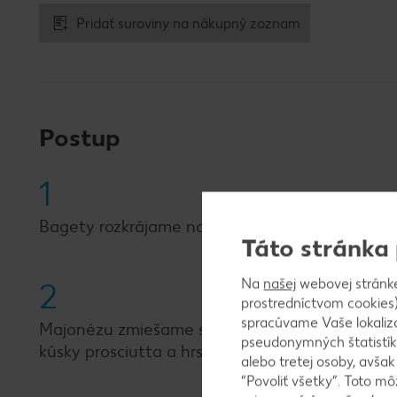
Pridať suroviny na nákupný zoznam
Postup
1
Bagety rozkrájame na polovicu (alebo na tretin
Táto stránka
Na
našej
webovej stránk
2
prostredníctvom cookies)
spracúvame Vaše lokaliz
Majonézu zmiešame s čili omáčkou a potrieme 
pseudonymných štatistík
kúsky prosciutta a hrsť rukoly.
alebo tretej osoby, avša
“Povoliť všetky”. Toto m