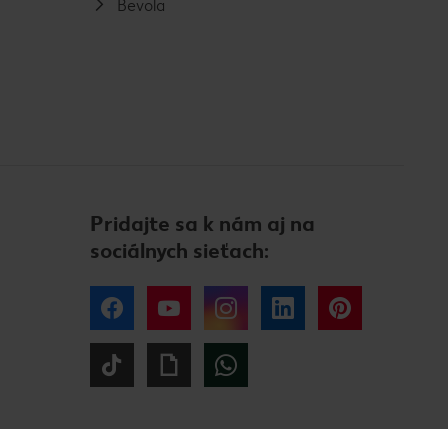
Bevola
Pridajte sa k nám aj na
sociálnych sieťach:
Facebook
YouTube
Instagram
LinkedIn
Pinterest
Tiktok
Giphy
WhatsApp