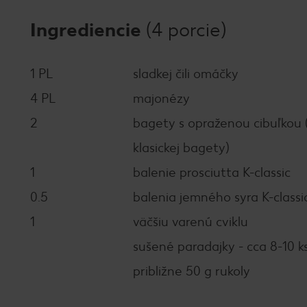
Ingrediencie
(4 porcie)
1 PL
sladkej čili omáčky
4 PL
majonézy
2
bagety s opraženou cibuľkou 
klasickej bagety)
1
balenie prosciutta K-classic
0.5
balenia jemného syra K-classi
1
väčšiu varenú cviklu
sušené paradajky - cca 8-10 k
približne 50 g rukoly