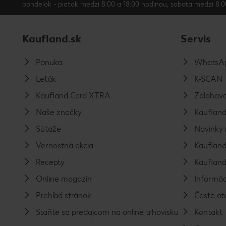
pondelok - piatok medzi 8:00 a 18:00 hodinou, sobota medzi 8:0
Kaufland.sk
Servis
Ponuka
WhatsAp
Leták
K-SCAN
Kaufland Card XTRA
Zálohova
Naše značky
Kaufland
Súťaže
Novinky 
Vernostná akcia
Kaufland
Recepty
Kaufland
Online magazín
Informác
Prehľad stránok
Časté ot
Staňte sa predajcom na online trhovisku
Kontakt