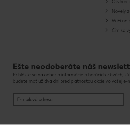
Otváraci
Novely 
WiFi na 
Čím sa 
Ešte neodoberáte náš newslett
Prihláste sa na odber a informácie o horúcich zľavách, sú
budete mať už dva dni pred platnosťou akcie vo vašej e-m
E-mailová adresa