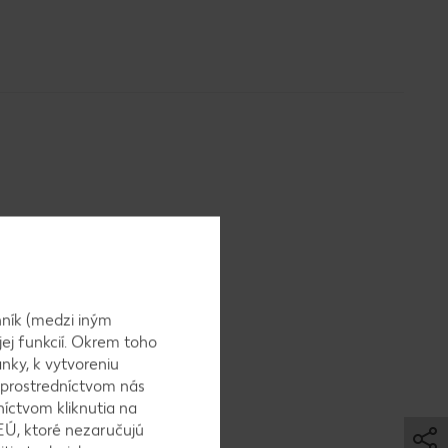
ník (medzi iným
jej funkcií. Okrem toho
nky, k vytvoreniu
atrhané
 prostredníctvom nás
níctvom kliknutia na
EÚ, ktoré nezaručujú