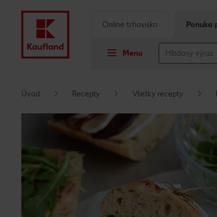
Online trhovisko
Ponuka 
Menu
Prejsť na
Úvod
Recepty
Všetky recepty
Hlavný obsah
Päta
Vyskakovací bočný panel