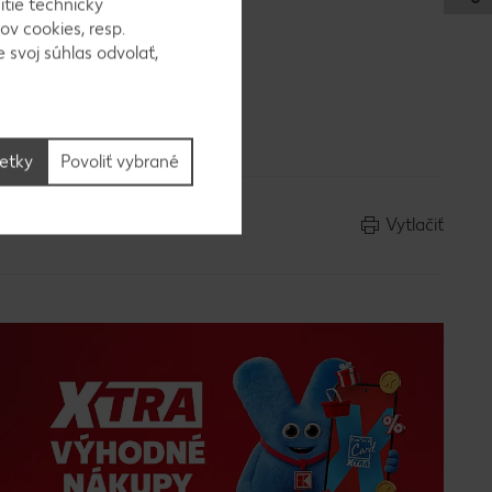
itie technicky
ov cookies, resp.
 svoj súhlas odvolať,
vicu. Syr
agetu
šetky
Povoliť vybrané
Vytlačiť