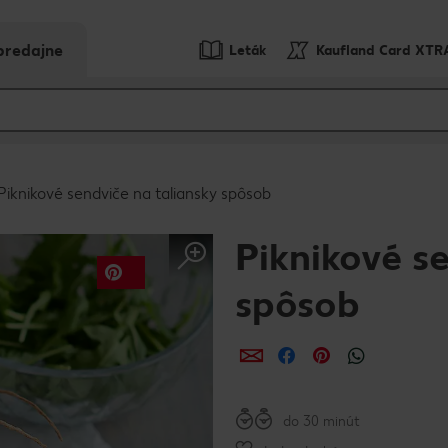
predajne
Leták
Kaufland Card XTR
Piknikové sendviče na taliansky spôsob
Piknikové s
spôsob
Zdieľať
Zdieľať
Zdieľať
do 30 minút