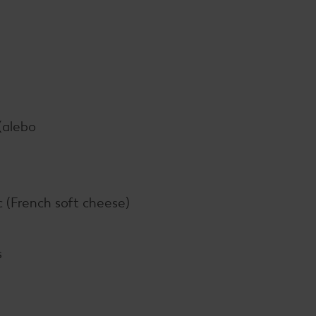
(alebo
c (French soft cheese)
s