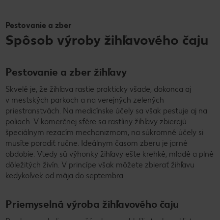
Pestovanie a zber
Spôsob výroby žihľavového čaju
Pestovanie a zber žihľavy
Skvelé je, že žihľava rastie prakticky všade, dokonca aj
v mestských parkoch a na verejných zelených
priestranstvách. Na medicínske účely sa však pestuje aj na
poliach. V komerčnej sfére sa rastliny žihľavy zbierajú
špeciálnym rezacím mechanizmom, na súkromné účely si
musíte poradiť ručne. Ideálnym časom zberu je jarné
obdobie. Vtedy sú výhonky žihľavy ešte krehké, mladé a plné
dôležitých živín. V princípe však môžete zbierať žihľavu
kedykoľvek od mája do septembra.
Priemyselná výroba žihľavového čaju