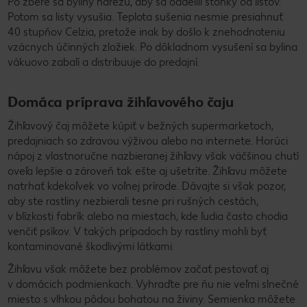
Po zbere sa byliny narežú, aby sa oddelili stonky od listov.
Potom sa listy vysušia. Teplota sušenia nesmie presiahnuť
40 stupňov Celzia, pretože inak by došlo k znehodnoteniu
vzácnych účinných zložiek. Po dôkladnom vysušení sa bylina
vákuovo zabalí a distribuuje do predajní.
Domáca príprava žihľavového čaju
Žihľavový čaj môžete kúpiť v bežných supermarketoch,
predajniach so zdravou výživou alebo na internete. Horúci
nápoj z vlastnoručne nazbieranej žihľavy však väčšinou chutí
oveľa lepšie a zároveň tak ešte aj ušetríte. Žihľavu môžete
natrhať kdekoľvek vo voľnej prírode. Dávajte si však pozor,
aby ste rastliny nezbierali tesne pri rušných cestách,
v blízkosti fabrík alebo na miestach, kde ľudia často chodia
venčiť psíkov. V takých prípadoch by rastliny mohli byť
kontaminované škodlivými látkami.
Žihľavu však môžete bez problémov začať pestovať aj
v domácich podmienkach. Vyhraďte pre ňu nie veľmi slnečné
miesto s vlhkou pôdou bohatou na živiny. Semienka môžete