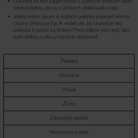
Dočítate sa tiež zaujímavosti o účinných zložkách tejto
zdravej byliny, ako aj o účinkoch žihľavového čaju.
Vďaka našim tipom si môžete poľahky pripraviť vlastný
chutný žihľavový čaj. A vedeli ste, že chutná je tiež
polievka či pesto zo žihľavy? Prezradíme vám tiež, ako
sušiť žihľavu a ako ju správne skladovať.
Prehľad
Definícia
Pôvod
Živiny
Zdravotný aspekt
Pestovanie a zber