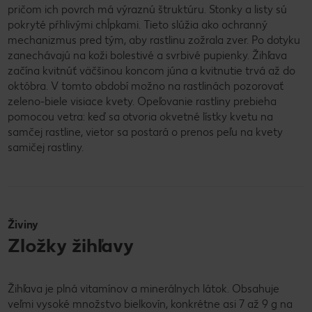
pričom ich povrch má výraznú štruktúru. Stonky a listy sú
pokryté pŕhlivými chĺpkami. Tieto slúžia ako ochranný
mechanizmus pred tým, aby rastlinu zožrala zver. Po dotyku
zanechávajú na koži bolestivé a svrbivé pupienky. Žihľava
začína kvitnúť väčšinou koncom júna a kvitnutie trvá až do
októbra. V tomto období možno na rastlinách pozorovať
zeleno-biele visiace kvety. Opeľovanie rastliny prebieha
pomocou vetra: keď sa otvoria okvetné lístky kvetu na
samčej rastline, vietor sa postará o prenos peľu na kvety
samičej rastliny.
Živiny
Zložky žihľavy
Žihľava je plná vitamínov a minerálnych látok. Obsahuje
veľmi vysoké množstvo bielkovín, konkrétne asi 7 až 9 g na