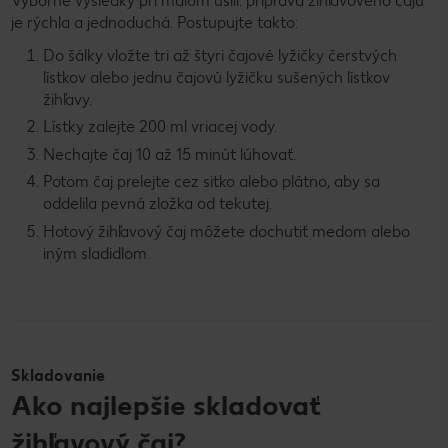
Výborné výsledky pri malom úsilí: príprava žihľavového čaju
je rýchla a jednoduchá. Postupujte takto:
Do šálky vložte tri až štyri čajové lyžičky čerstvých
lístkov alebo jednu čajovú lyžičku sušených lístkov
žihľavy.
Lístky zalejte 200 ml vriacej vody.
Nechajte čaj 10 až 15 minút lúhovať.
Potom čaj prelejte cez sitko alebo plátno, aby sa
oddelila pevná zložka od tekutej.
Hotový žihľavový čaj môžete dochutiť medom alebo
iným sladidlom.
Skladovanie
Ako najlepšie skladovať
žihľavový čaj?