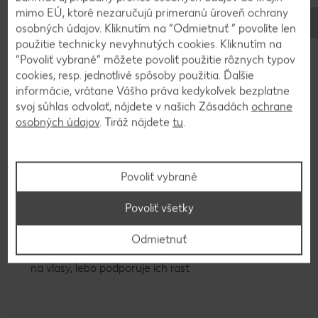
mimo EÚ, ktoré nezaručujú primeranú úroveň ochrany
osobných údajov. Kliknutím na “Odmietnuť ” povolíte len
Možné účinky žihľavového čaju na telo:
použitie technicky nevyhnutých cookies. Kliknutím na
“Povoliť vybrané” môžete povoliť použitie rôznych typov
podporuje látkovú premenu a detoxikáciu
cookies, resp. jednotlivé spôsoby použitia. Ďalšie
obsiahnuté flavonoidy tlmia zápalové procesy, napr. pri
informácie, vrátane Vášho práva kedykoľvek bezplatne
reume
svoj súhlas odvolať, nájdete v našich Zásadách
ochrane
pôsobí močopudne, takže pomáha pri zápale
osobných údajov
. Tiráž nájdete
tu
.
močových ciest a mechúra
posilňuje imunitný systém
znižuje krvný tlak a hladinu cukru v krvi
Povoliť vybrané
zmierňuje bolesti žalúdka
Povoliť všetky
pomáha pri menštruačných ťažkostiach
odvodňuje organizmus, takže môže podporiť chudnutie
Odmietnuť
zlepšuje stav pokožky a prospešné účinky má žihľava aj
na vlasy, lebo podporuje ich rast