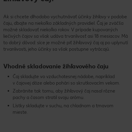
Ak si chcete dlhodobo vychutnávať účinky žihľavy v podobe
čaju, dbajte na niekoľko základných pravidiel. Čaj je zväčša
možné skladovať niekoľko rokov. V prípade kupovaných
liečivých čajov sa však udáva trvanlivosť asi 18 mesiacov. Má
to dobrý dôvod: síce je možné piť žihľavový čaj aj po uplynutí
trvanlivosti, jeho účinky sa však postupne vytrácajú.
Vhodné skladovanie žihľavového čaju
Čaj skladujte vo vzduchotesnej nádobe, napríklad
v čajovej dóze alebo pohári so skrutkovacím vekom.
Zabránite tak tomu, aby žihľavový čaj nasal rôzne
pachy a časom stratil svoju arómu.
Lístky skladujte v suchu, na chladnom a tmavom
mieste.