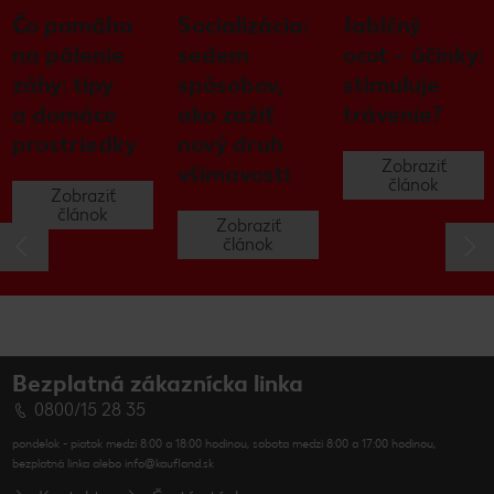
Čo pomáha
Socializácia:
Jablčný
na pálenie
sedem
ocot – účinky:
záhy: tipy
spôsobov,
stimuluje
a domáce
ako zažiť
trávenie?
prostriedky
nový druh
Zobraziť
všímavosti
článok
Zobraziť
článok
Zobraziť
článok
Bezplatná zákaznícka linka
0800/15 28 35
pondelok - piatok medzi 8:00 a 18:00 hodinou, sobota medzi 8:00 a 17:00 hodinou,
bezplatná linka alebo info@kaufland.sk