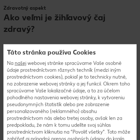
Zdravotný aspekt
Ako veľmi je žihľavový čaj
zdravý?
Žihľavový čaj obsahuje množstvo dôležitých minerálnych
Táto stránka používa Cookies
látok, ako napríklad železo a vápnik, a nechýba ani vysoká
dávka vitamínu C, triesloviny, bielkoviny a nenasýtené
Na
našej
webovej stránke spracúvame Vaše osobné
mastné kyseliny. Súhra týchto látok zabezpečuje, že účinky
údaje prostredníctvom rôznych techník (medzi iným
žihľavy pozitívne vplývajú na zdravotný stav. Asi
prostredníctvom cookies), pokiaľ je to technicky nutné,
najznámejším účinkom žihľavového čaju je jeho je
na zobrazenie webovej stránky a jej funkcií. Okrem toho
močopudnosť. Vďaka tomu sa skvele hodí ako nápoj na
spracúvame Vaše lokalizačné údaje, a to za účelom
prepláchnutie močového mechúra a močových ciest. To
pohodlného nastavenia webovej stránky, k vytvoreniu
môže prispieť k prevencii zápalu močových ciest a mechúra.
pseudonymných štatistík alebo pre zobrazenie
Vysoký obsah železa v žihľave dvojdomej môže povzbudiť
personalizovaného (reklamného) obsahu
tvorbu červených krviniek. Rastlinám urtica dioica a urtica
prostredníctvom nás alebo tretej osoby, avšak len za
urens a z nich pripravenému žihľavovému čaju sa však
predpokladu, že nám k tomu udelíte svoj súhlas
pripisuje i viacero pozitívnych účinkov, pre ktoré neexistujú
prostredníctvom kliknutia na “Povoliť všetky”. Toto môže
vedecké dôkazy.
zahŕňať aj prípadný prenos osobných údajov do krajín