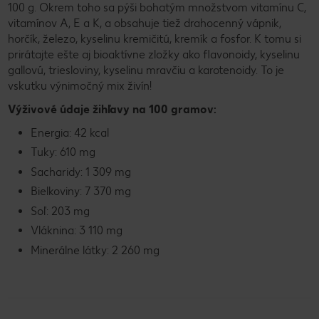
100 g. Okrem toho sa pýši bohatým množstvom vitamínu C,
vitamínov A, E a K, a obsahuje tiež drahocenný vápnik,
horčík, železo, kyselinu kremičitú, kremík a fosfor. K tomu si
prirátajte ešte aj bioaktívne zložky ako flavonoidy, kyselinu
gallovú, triesloviny, kyselinu mravčiu a karotenoidy. To je
vskutku výnimočný mix živín!
Výživové údaje žihľavy na 100 gramov:
Energia: 42 kcal
Tuky: 610 mg
Sacharidy: 1 309 mg
Bielkoviny: 7 370 mg
Soľ: 203 mg
Vláknina: 3 110 mg
Minerálne látky: 2 260 mg