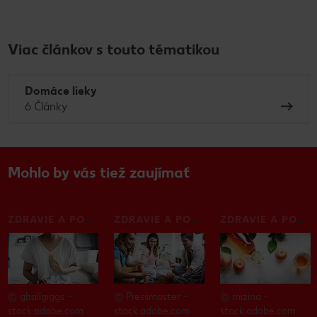
Viac článkov s touto tématikou
Domáce lieky
6 Články
Mohlo by vás tiež zaujímať
ZDRAVIE A POHODA
ZDRAVIE A POHODA
ZDRAVIE A POHODA
© gballgiggs –
© Pressmaster –
© mizina -
stock.adobe.com
stock.adobe.com
stock.adobe.com