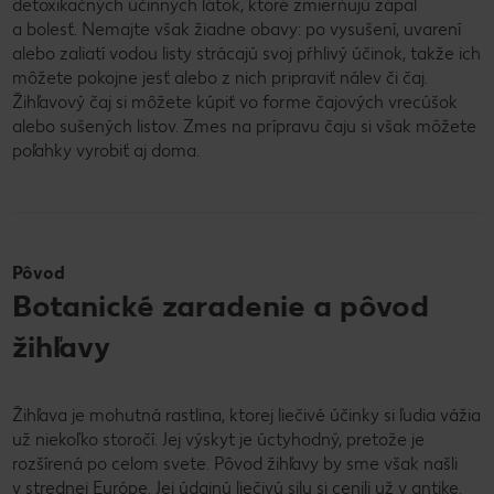
detoxikačných účinných látok, ktoré zmierňujú zápal
a bolesť. Nemajte však žiadne obavy: po vysušení, uvarení
alebo zaliatí vodou listy strácajú svoj pŕhlivý účinok, takže ich
môžete pokojne jesť alebo z nich pripraviť nálev či čaj.
Žihľavový čaj si môžete kúpiť vo forme čajových vrecúšok
alebo sušených listov. Zmes na prípravu čaju si však môžete
poľahky vyrobiť aj doma.
Pôvod
Botanické zaradenie a pôvod
žihľavy
Žihľava je mohutná rastlina, ktorej liečivé účinky si ľudia vážia
už niekoľko storočí. Jej výskyt je úctyhodný, pretože je
rozšírená po celom svete. Pôvod žihľavy by sme však našli
v strednej Európe. Jej údajnú liečivú silu si cenili už v antike.