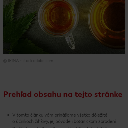
© IRINA - stock.adobe.com
© IRINA - stock.adobe.com
Prehľad obsahu na tejto stránke
V tomto článku vám prinášame všetko dôležité
o účinkoch žihľavy, jej pôvode i botanickom zaradení.