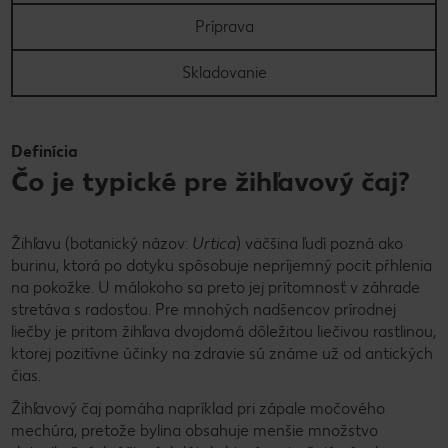
Príprava
Skladovanie
Definícia
Čo je typické pre žihľavový čaj?
Žihľavu (botanický názov:
Urtica
) väčšina ľudí pozná ako
burinu, ktorá po dotyku spôsobuje nepríjemný pocit pŕhlenia
na pokožke. U málokoho sa preto jej prítomnosť v záhrade
stretáva s radosťou. Pre mnohých nadšencov prírodnej
liečby je pritom žihľava dvojdomá dôležitou liečivou rastlinou,
ktorej pozitívne účinky na zdravie sú známe už od antických
čias.
Žihľavový čaj pomáha napríklad pri zápale močového
mechúra, pretože bylina obsahuje menšie množstvo