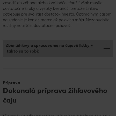
zasadiť do záhona alebo kvetináča. Použiť však musíte
dostatočne široký a vysoký kvetináč, pretože žihľava
potrebuje pre svoj rast dostatok miesta. Optimálnym časom
na sadenie je koniec marca až polovica mája. Nezabudnite
rastliny neustále dostatočne polievať.
Zber žihľavy a spracovanie na čajové lístky –
takto sa to robí:
Príprava
Dokonalá príprava žihľavového
čaju