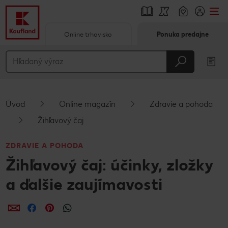
Online trhovisko
Ponuka predajne
Prejsť na
Hlavný obsah
Päta
Úvod
Online magazín
Zdravie a pohoda
Vyskakovací bočný panel
Žihľavový čaj
ZDRAVIE A POHODA
Žihľavový čaj: účinky, zložky
a ďalšie zaujímavosti
Zdieľať
Zdieľať
Zdieľať