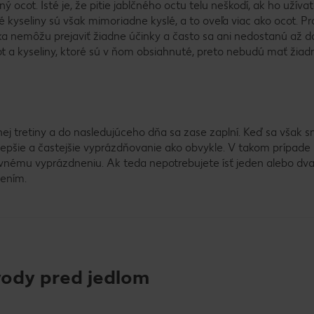
ný ocot. Isté je, že pitie jablčného octu telu neškodí, ak ho užíva
yseliny sú však mimoriadne kyslé, a to oveľa viac ako ocot. P
dka nemôžu prejaviť žiadne účinky a často sa ani nedostanú až do
t a kyseliny, ktoré sú v ňom obsiahnuté, preto nebudú mať žiad
dnej tretiny a do nasledujúceho dňa sa zase zaplní. Keď sa však s
a lepšie a častejšie vyprázdňovanie ako obvykle. V takom prípad
tovnému vyprázdneniu. Ak teda nepotrebujete ísť jeden alebo dva
vením.
vody pred jedlom