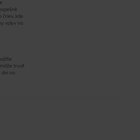
te
rospešné
 čriev, kde
ny vplyv na
nažíte
e môže trvať
 dni na