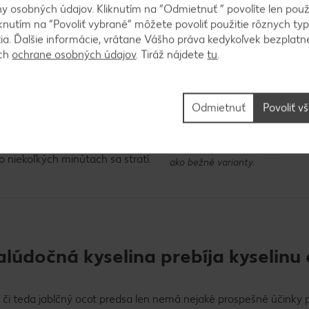
 osobných údajov. Kliknutím na “Odmietnuť ” povolíte len použ
knutím na “Povoliť vybrané” môžete povoliť použitie rôznych typ
 na vlasy a pleť
tia. Ďalšie informácie, vrátane Vášho práva kedykoľvek bezplatne
nok na pokožku a vlasy. Ale
ách
ochrane osobných údajov
. Tiráž nájdete
tu
.
kajšie použitie. Účinky jablčného
mierňovať opuch. Stačí si pritom
u by ste mohli oceniť pri
Odmietnuť
Povoliť v
om spálení kože slnkom. Po
tak jablčný ocot na vlasy.
© Natalia Klenova – stock.ado
asy vyschnúť na vzduchu.
Bio jablčný ocot sa lisuje priam
 niekoľkých minútach sa stratí.
ako bežné varianty.
lúdočná kyselina prebíja kyselinu
a či teda jablčný ocot predsa len nemá nejaké prospešné účinky 