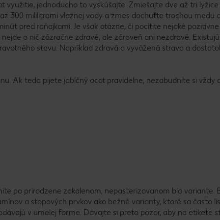
ot využitie, jednoducho to vyskúšajte. Zmiešajte dve až tri lyžic
až 300 mililitrami vlažnej vody a zmes dochuťte trochou medu 
minút pred raňajkami. Je však otázne, či pocítite nejaké pozitívne
e nejde o nič zázračne zdravé, ale zároveň ani nezdravé. Existuj
dravotného stavu. Napríklad zdravá a vyvážená strava a dostat
nu. Ak teda pijete jablčný ocot pravidelne, nezabudnite si vždy
ahnite po prirodzene zakalenom, nepasterizovanom bio variante. B
tamínov a stopových prvkov ako bežné varianty, ktoré sa často li
ávajú v umelej forme. Dávajte si preto pozor, aby na etikete s