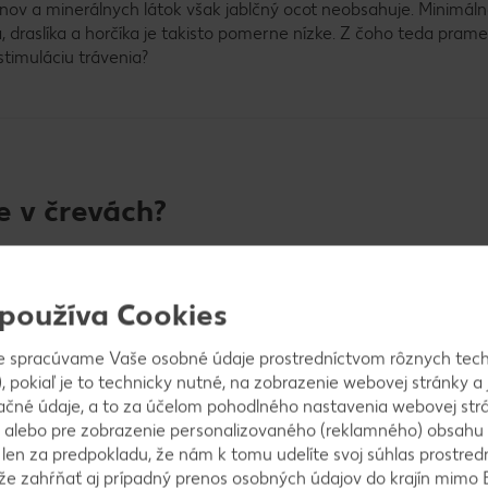
v a minerálnych látok však jablčný ocot neobsahuje. Minimálne
, draslíka a horčíka je takisto pomerne nízke. Z čoho teda prame
timuláciu trávenia?
je v črevách?
ým počtom respondentov vyplynul
ru v krvi. Účinky sa pritom
 používa Cookies
 spôsobom, u iného zase druhým.
 istá: kyselina octová obsahuje
e spracúvame Vaše osobné údaje prostredníctvom rôznych tech
áleží pritom na tom, či človek
, pokiaľ je to technicky nutné, na zobrazenie webovej stránky a 
ch spôsobuje tlmenie niektorých
ačné údaje, a to za účelom pohodlného nastavenia webovej strá
sa to pritom množstva kyseliny
 alebo pre zobrazenie personalizovaného (reklamného) obsahu
huje množstvo z jednej či dvoch
k len za predpokladu, že nám k tomu udelíte svoj súhlas prostred
ôže zahŕňať aj prípadný prenos osobných údajov do krajín mimo 