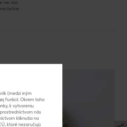
 nie viac
nia teórie
ník (medzi iným
jej funkcií. Okrem toho
nky, k vytvoreniu
 prostredníctvom nás
níctvom kliknutia na
EÚ, ktoré nezaručujú