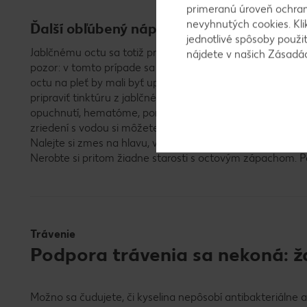
primeranú úroveň ochrany
nevyhnutých cookies. Kli
Ďalší obľúbený nápad: použiť jablčný ocot
jednotlivé spôsoby použi
Jablčnému octu sa totiž pripisuje aj zdraviu prospešný úči
nájdete v našich Zásad
pozor: v tomto prípade sa ocot nepije, ale slúži len na von
octu na pleť by mali byť upokojujúce a ocot by tiež mal z
pripraviť tinktúru z jablčného octu alebo zábal. Účinky oct
opuchnutí, hematóme, pomliaždeninách, vyrážke a miern
zriedení s vodou si môžete pripraviť kyslý oplach a použiť 
Nalejte si zmes na hlavu, vmasírujte a potom nechajte vl
Nerobte si pritom žiadne starosti s octovým zápachom. Po
Trávenie
Podpora trávenia sa nekoná: ža
Možno sa čudujete, či kyselina nepôsobí antibakteriálne 