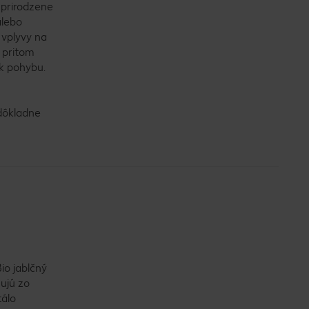
e prirodzene
alebo
 vplyvy na
ú pritom
ok pohybu.
 dôkladne
io jablčný
sujú zo
tálo