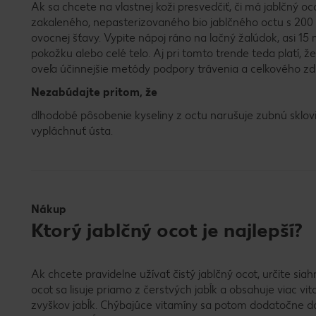
Ak sa chcete na vlastnej koži presvedčiť, či má jablčný oc
zakaleného, nepasterizovaného bio jablčného octu s 200 
ovocnej šťavy. Vypite nápoj ráno na lačný žalúdok, asi 15 
pokožku alebo celé telo. Aj pri tomto trende teda platí, ž
oveľa účinnejšie metódy podpory trávenia a celkového z
Nezabúdajte pritom, že
dlhodobé pôsobenie kyseliny z octu narušuje zubnú sklovi
vypláchnuť ústa.
Nákup
Ktorý jablčný ocot je najlepší?
Ak chcete pravidelne užívať čistý jablčný ocot, určite si
ocot sa lisuje priamo z čerstvých jabĺk a obsahuje viac vi
zvyškov jabĺk. Chýbajúce vitamíny sa potom dodatočne dod