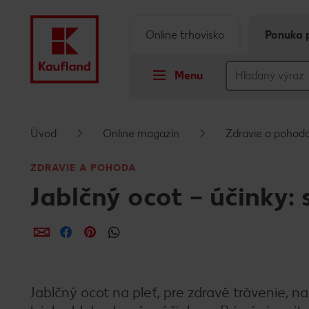
Online trhovisko
Ponuka 
Menu
Prejsť na
Úvod
Online magazín
Zdravie a pohod
Hlavný obsah
ZDRAVIE A POHODA
Jablčný ocot – účinky: 
Päta
Vyskakovací bočný panel
Zdieľať
Zdieľať
Zdieľať
Jablčný ocot na pleť, pre zdravé trávenie, na