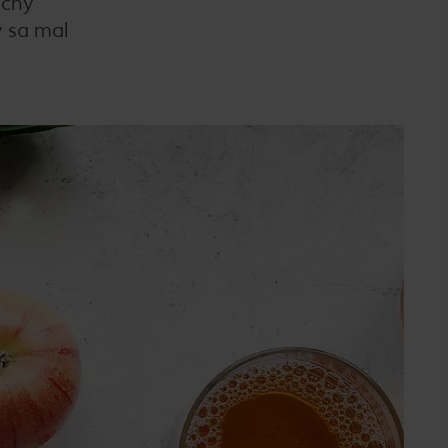
ačný
y sa mal