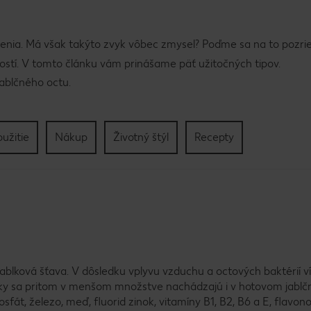
ávenia. Má však takýto zvyk vôbec zmysel? Poďme sa na to pozrie
ností. V tomto článku vám prinášame päť užitočných tipov.
jablčného octu.
užitie
Nákup
Životný štýl
Recepty
 jablková šťava. V dôsledku vplyvu vzduchu a octových baktérií v
žky sa pritom v menšom množstve nachádzajú i v hotovom jablč
osfát, železo, meď, fluorid zinok, vitamíny B1, B2, B6 a E, flavono