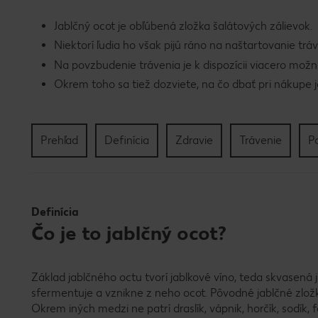
Jablčný ocot je obľúbená zložka šalátových zálievok.
Niektorí ľudia ho však pijú ráno na naštartovanie tr
Na povzbudenie trávenia je k dispozícii viacero mož
Okrem toho sa tiež dozviete, na čo dbať pri nákupe 
Prehľad
Definícia
Zdravie
Trávenie
Po
Definícia
Čo je to jablčný ocot?
Základ jablčného octu tvorí jablkové víno, teda skvasená
sfermentuje a vznikne z neho ocot. Pôvodné jablčné zlo
Okrem iných medzi ne patrí draslík, vápnik, horčík, sodík, f