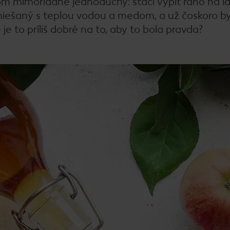
tom mimoriadne jednoduchý: stačí vypiť ráno na l
miešaný s teplou vodou a medom, a už čoskoro b
 je to príliš dobré na to, aby to bola pravda?