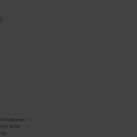
ť.
íno nakoniec
nom octe.
idy,