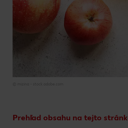
© mizina - stock.adobe.com
© mizina - stock.adobe.com
Prehľad obsahu na tejto strán