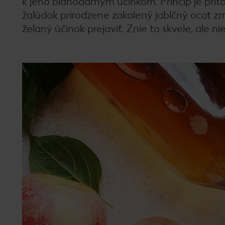
k jeho blahodarným účinkom. Princíp je pri
žalúdok prirodzene zakalený jablčný ocot z
želaný účinok prejaviť. Znie to skvele, ale nie