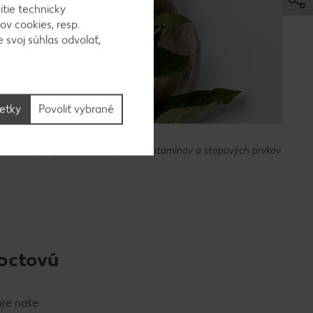
itie technicky
ov cookies, resp.
 svoj súhlas odvolať,
šetky
Povoliť vybrané
be.com
o z čerstvých jabĺk a obsahuje viac vitamínov a stopových prvkov
 octovú
pre naše