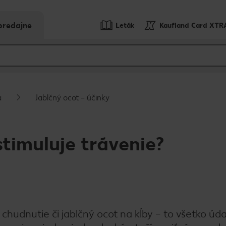
predajne
Leták
Kaufland Card XTR
a
Jablčný ocot – účinky
stimuluje trávenie?
 chudnutie či jablčný ocot na kĺby – to všetko úda