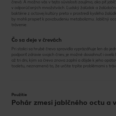
črevá. A možno vás v tejto súvislosti zaujíma, ako piť jablč
v odporúčaných množstvách. Ľudský žalúdok a žalúdočné k
baktérie z octovej kultúry preto v prostredí kyslého žalú
by mohli prispieť k povzbudeniu metabolizmu. Jablčný oco
trávenie.
Čo sa deje v črevách
Pri stolici sa hrubé črevo spravidla vyprázdňuje len do je
podporiť zdravie svojich čriev, je možné dosiahnuť i oveľ
až tri dni, kým sa črevo znova zaplní a dôjde k jeho opä
toaletu, neznamená to, že určite trpíte problémami s trá
Použitie
Pohár zmesi jablčného octu a 