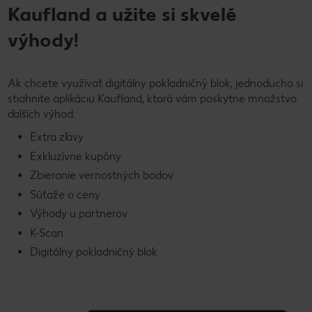
Kaufland a užite si skvelé
výhody!
Ak chcete využívať digitálny pokladničný blok, jednoducho si
stiahnite aplikáciu Kaufland, ktorá vám poskytne množstvo
ďalších výhod:
Extra zľavy
Exkluzívne kupóny
Zbieranie vernostných bodov
Súťaže o ceny
Výhody u partnerov
K-Scan
Digitálny pokladničný blok