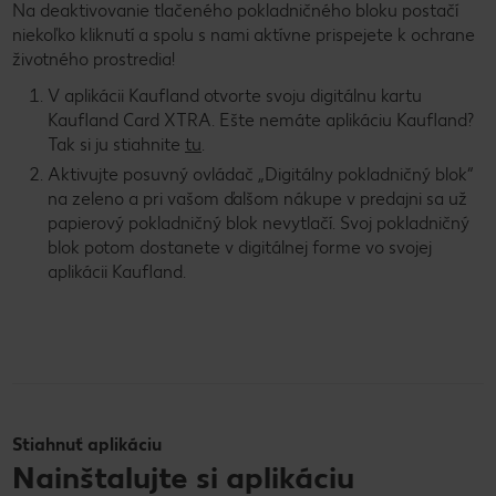
Na deaktivovanie tlačeného pokladničného bloku postačí
niekoľko kliknutí a spolu s nami aktívne prispejete k ochrane
životného prostredia!
V aplikácii Kaufland otvorte svoju digitálnu kartu
Kaufland Card XTRA. Ešte nemáte aplikáciu Kaufland?
Tak si ju stiahnite
tu
.
Aktivujte posuvný ovládač „Digitálny pokladničný blok“
na zeleno a pri vašom ďalšom nákupe v predajni sa už
papierový pokladničný blok nevytlačí. Svoj pokladničný
blok potom dostanete v digitálnej forme vo svojej
aplikácii Kaufland.
Stiahnuť aplikáciu
Nainštalujte si aplikáciu