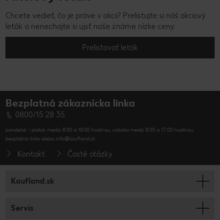
Chcete vedieť, čo je práve v akcii? Prelistujte si náš akciový
leták a nenechajte si ujsť naše známe nízke ceny.
Prelistovať leták
Bezplatná zákaznícka linka
0800/15 28 35
pondelok - piatok medzi 8:00 a 18:00 hodinou, sobota medzi 8:00 a 17:00 hodinou,
bezplatná linka alebo info@kaufland.sk
Kontakt
Časté otázky
Kaufland.sk
Servis