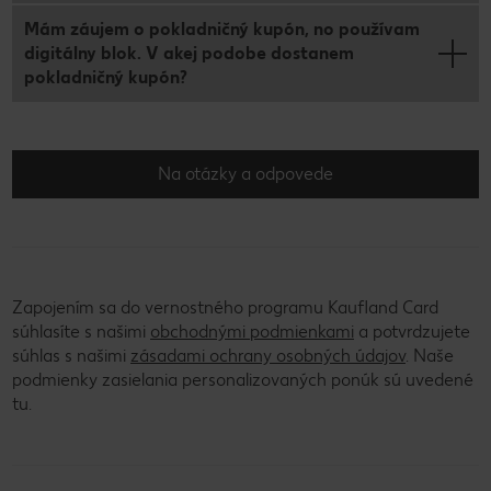
Mám záujem o pokladničný kupón, no používam
digitálny blok. V akej podobe dostanem
pokladničný kupón?
Na otázky a odpovede
Zapojením sa do vernostného programu Kaufland Card
súhlasíte s našimi
obchodnými podmienkami
a potvrdzujete
súhlas s našimi
zásadami ochrany osobných údajov
. Naše
podmienky zasielania personalizovaných ponúk sú uvedené
tu.