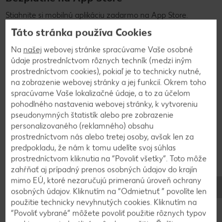
Stiahnite si mobilnú aplikáciu zadarmo na App Store.
Táto stránka používa Cookies
Stiahnuť
Na
našej
webovej stránke spracúvame Vaše osobné
údaje prostredníctvom rôznych techník (medzi iným
prostredníctvom cookies), pokiaľ je to technicky nutné,
na zobrazenie webovej stránky a jej funkcií. Okrem toho
spracúvame Vaše lokalizačné údaje, a to za účelom
pohodlného nastavenia webovej stránky, k vytvoreniu
Často kladené otázky
pseudonymných štatistík alebo pre zobrazenie
Máte otázky týkajúce sa
personalizovaného (reklamného) obsahu
prostredníctvom nás alebo tretej osoby, avšak len za
digitálneho pokladničného
predpokladu, že nám k tomu udelíte svoj súhlas
prostredníctvom kliknutia na “Povoliť všetky”. Toto môže
bloku? Tu nájdete odpovede!
zahŕňať aj prípadný prenos osobných údajov do krajín
mimo EÚ, ktoré nezaručujú primeranú úroveň ochrany
osobných údajov. Kliknutím na “Odmietnuť ” povolíte len
Máte nejaké otázky? V sekcii „Zákaznícky servis“ sme pre
použitie technicky nevyhnutých cookies. Kliknutím na
vás zostavili najčastejšie kladené otázky spolu s našimi
“Povoliť vybrané” môžete povoliť použitie rôznych typov
odpoveďami.