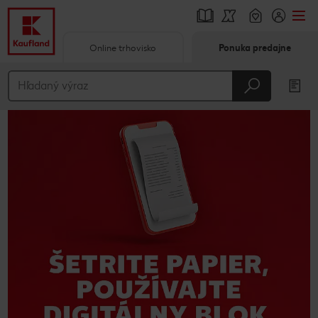
Online trhovisko
Ponuka predajne
Prejsť na
Hlavný obsah
Päta
Vyskakovací bočný panel