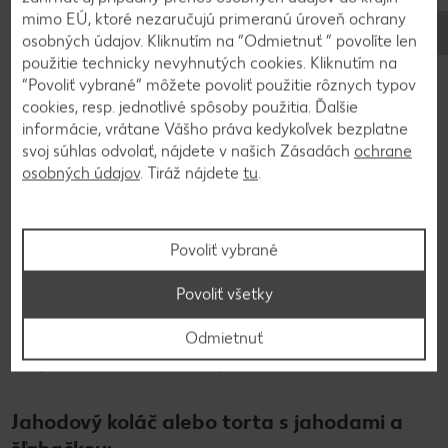
Výrobky sú v ponuke do vypredania zásob. Predaj len v obvyklom
mimo EÚ, ktoré nezaručujú primeranú úroveň ochrany
množstve. Zobrazenia sú len ilustračné. Za chyby neručíme.
osobných údajov. Kliknutím na “Odmietnuť ” povolíte len
použitie technicky nevyhnutých cookies. Kliknutím na
“Povoliť vybrané” môžete povoliť použitie rôznych typov
cookies, resp. jednotlivé spôsoby použitia. Ďalšie
informácie, vrátane Vášho práva kedykoľvek bezplatne
Koláče a torty
svoj súhlas odvolať, nájdete v našich Zásadách
ochrane
Inšpirácia na koláč na Deň
osobných údajov
. Tiráž nájdete
tu
.
matiek
Povoliť vybrané
Pri príležitosti Dňa matiek nesmie chýbať jedno: vynikajúci
Povoliť všetky
koláč alebo lahodná torta. Ak stále premýšľate, aký typ
koláča alebo torty bude najlepšie upiecť, prinášame vám
Odmietnuť
niekoľko inšpirujúcich nápadov na koláč ku Dňu matiek,
ktorý vašu mamičku určite chytí za srdce.
Jahodový koláč alebo torta s jahodami a