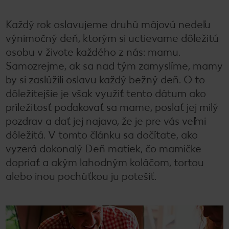
Každý rok oslavujeme druhú májovú nedeľu
výnimočný deň, ktorým si uctievame dôležitú
osobu v živote každého z nás: mamu.
Samozrejme, ak sa nad tým zamyslíme, mamy
by si zaslúžili oslavu každý bežný deň. O to
dôležitejšie je však využiť tento dátum ako
príležitosť poďakovať sa mame, poslať jej milý
pozdrav a dať jej najavo, že je pre vás veľmi
dôležitá. V tomto článku sa dočítate, ako
vyzerá dokonalý Deň matiek, čo mamičke
dopriať a akým lahodným koláčom, tortou
alebo inou pochúťkou ju potešiť.