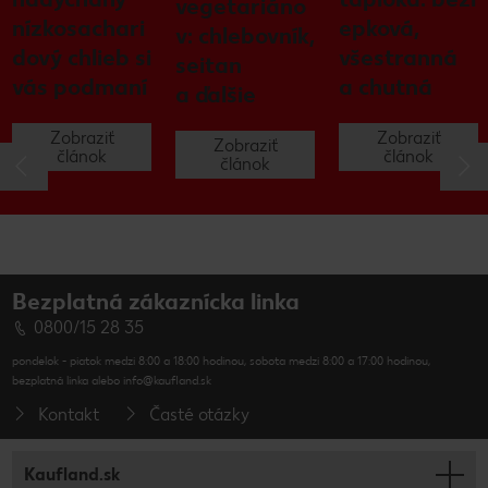
vegetariáno
nízkosachari
epková,
v: chlebovník,
dový chlieb si
všestranná
seitan
vás podmaní
a chutná
a ďalšie
Zobraziť
Zobraziť
Zobraziť
článok
článok
článok
Bezplatná zákaznícka linka
0800/15 28 35
pondelok - piatok medzi 8:00 a 18:00 hodinou, sobota medzi 8:00 a 17:00 hodinou,
bezplatná linka alebo info@kaufland.sk
Kontakt
Časté otázky
Kaufland.sk