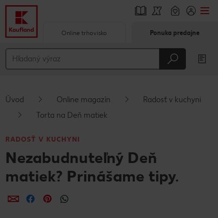
Online trhovisko
Ponuka predajne
Prejsť na
Hlavný obsah
Päta
Úvod
Online magazín
Radosť v kuchyni
Vyskakovací bočný panel
Torta na Deň matiek
RADOSŤ V KUCHYNI
Nezabudnuteľný Deň
matiek? Prinášame tipy.
Zdieľať
Zdieľať
Zdieľať