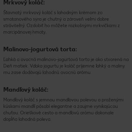
Mrkvový koláč:
Šťavnatý mrkvový koláč s lahodným krémom zo
smotanového syra je chutný a zároveň veľmi dobre
stráviteľný. Ozdobiť ho môžete rozkošnými mrkvičkami z
marcipánovej hmoty.
Malinovo-jogurtová torta:
Ľahká a ovocná malinovo-jogurtová torta je ako stvorená na
Deň matiek. Vďaka jogurtu je koláč príjemne ľahký a maliny
mu zase dodávajú lahodnú ovocnú arómu.
Mandľový koláč:
Mandľový koláč s jemnou mandľovou polevou a praženými
kúskami mandlí pôsobí elegantne a zaujme vynikajúcou
chuťou. Orieškové cesto a mandľovú arómu dokonale
dopĺňa lahodná poleva.