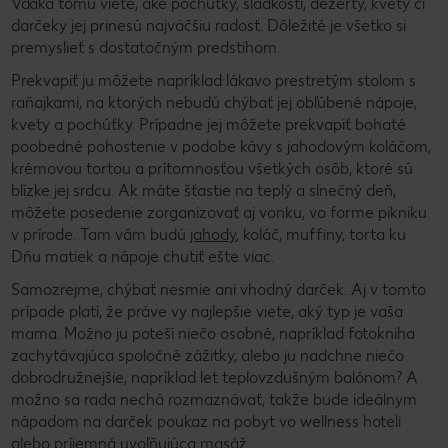
Vďaka tomu viete, aké pochúťky, sladkosti, dezerty, kvety či
darčeky jej prinesú najväčšiu radosť. Dôležité je všetko si
premyslieť s dostatočným predstihom.
Prekvapiť ju môžete napríklad lákavo prestretým stolom s
raňajkami, na ktorých nebudú chýbať jej obľúbené nápoje,
kvety a pochúťky. Prípadne jej môžete prekvapiť bohaté
poobedné pohostenie v podobe kávy s jahodovým koláčom,
krémovou tortou a prítomnosťou všetkých osôb, ktoré sú
blízke jej srdcu. Ak máte šťastie na teplý a slnečný deň,
môžete posedenie zorganizovať aj vonku, vo forme pikniku
v prírode. Tam vám budú
jahody
, koláč, muffiny, torta ku
Dňu matiek a nápoje chutiť ešte viac.
Samozrejme, chýbať nesmie ani vhodný darček. Aj v tomto
prípade platí, že práve vy najlepšie viete, aký typ je vaša
mama. Možno ju poteší niečo osobné, napríklad fotokniha
zachytávajúca spoločné zážitky, alebo ju nadchne niečo
dobrodružnejšie, napríklad let teplovzdušným balónom? A
možno sa rada nechá rozmaznávať, takže bude ideálnym
nápadom na darček poukaz na pobyt vo wellness hoteli
alebo príjemná uvoľňujúca masáž.