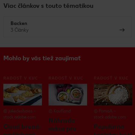
Viac článkov s touto tématikou
Backen
3 Články
Mohlo by vás tiež zaujímať
RADOSŤ V KUCHYNI
RADOSŤ V KUCHYNI
RADOSŤ V KUCHYNI
© juliedeshaies -
© Kaufland
© FomaA –
stock.adobe.com
stock.adobe.com
Náhrada
Cloud bread:
Populárna
mäsa pre
nadýchaný
tapioka: bezl