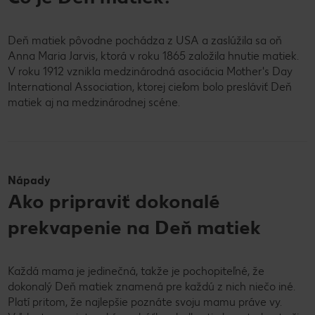
Deň matiek pôvodne pochádza z USA a zaslúžila sa oň
Anna Maria Jarvis, ktorá v roku 1865 založila hnutie matiek.
V roku 1912 vznikla medzinárodná asociácia Mother's Day
International Association, ktorej cieľom bolo presláviť Deň
matiek aj na medzinárodnej scéne.
Nápady
Ako pripraviť dokonalé
prekvapenie na Deň matiek
Každá mama je jedinečná, takže je pochopiteľné, že
dokonalý Deň matiek znamená pre každú z nich niečo iné.
Platí pritom, že najlepšie poznáte svoju mamu práve vy.