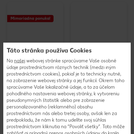
Mimoriadna ponuka!
Táto stránka používa Cookies
Na
našej
webovej stránke spracúvame Vaše osobné
údaje prostredníctvom rôznych techník (medzi iným
prostredníctvom cookies), pokiaľ je to technicky nutné,
Mak mletý
K-Favourites
na zobrazenie webovej stránky a jej funkcií. Okrem toho
500 g
Zálievka
spracúvame Vaše lokalizačné údaje, a to za účelom
(=1 kg 4,98)
Kúp 2 za 1 Zálievka
pohodlného nastavenia webovej stránky, k vytvoreniu
Ochucovadlo
pseudonymných štatistík alebo pre zobrazenie
250 ml
(=1 l 3,90)
personalizovaného (reklamného) obsahu
-28%
-34%
2,49
1,95
prostredníctvom nás alebo tretej osoby, avšak len za
3,49
2,98
predpokladu, že nám k tomu udelíte svoj súhlas
prostredníctvom kliknutia na “Povoliť všetky”. Toto môže
zahŕňať aj prípadný prenos osobných údajov do krajín