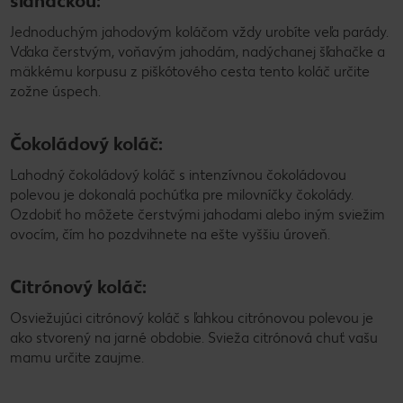
šľahačkou:
Jednoduchým jahodovým koláčom vždy urobíte veľa parády.
Vďaka čerstvým, voňavým jahodám, nadýchanej šľahačke a
mäkkému korpusu z piškótového cesta tento koláč určite
zožne úspech.
Čokoládový koláč:
Lahodný čokoládový koláč s intenzívnou čokoládovou
polevou je dokonalá pochúťka pre milovníčky čokolády.
Ozdobiť ho môžete čerstvými jahodami alebo iným sviežim
ovocím, čím ho pozdvihnete na ešte vyššiu úroveň.
Citrónový koláč:
Osviežujúci citrónový koláč s ľahkou citrónovou polevou je
ako stvorený na jarné obdobie. Svieža citrónová chuť vašu
mamu určite zaujme.