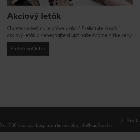
Akciový leták
Chcete vedieť, čo je práve v akcii? Prelistujte si náš
akciový leták a nenechajte si ujsť naše známe nízke ceny.
Prelistovať leták
Konta
0 a 17:00 hodinou, bezplatná linka alebo info@kaufland.sk