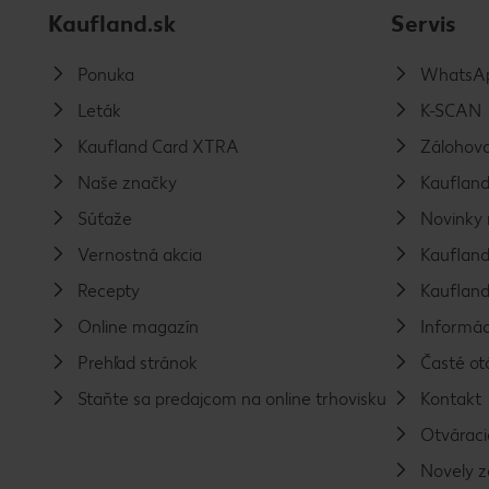
Kaufland.sk
Servis
Ponuka
WhatsAp
Leták
K-SCAN
Kaufland Card XTRA
Zálohova
Naše značky
Kaufland
Súťaže
Novinky 
Vernostná akcia
Kaufland
Recepty
Kaufland
Online magazín
Informác
Prehľad stránok
Časté ot
Staňte sa predajcom na online trhovisku
Kontakt
Otváraci
Novely 