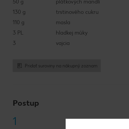
50 g
plátkových mandlí
130 g
trstinového cukru
110 g
masla
3 PL
hladkej múky
3
vajcia
Pridať suroviny na nákupný zoznam
Postup
1