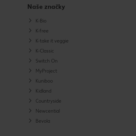
Naše značky
K-Bio
K-free
K-take it veggie
K-Classic
Switch On
MyProject
Kuniboo
Kidland
Countryside
Newcential
Bevola