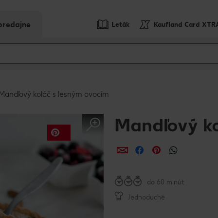
predajne
Leták
Kaufland Card XTR
Mandľový koláč s lesným ovocím
Mandľový ko
Zdieľať
Zdieľať
Zdieľať
do 60 minút
Jednoduché