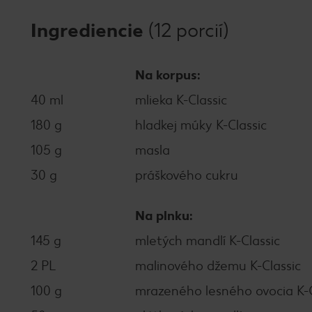
Ingrediencie
(12 porcií)
Na korpus:
40 ml
mlieka K-Classic
180 g
hladkej múky K-Classic
105 g
masla
30 g
práškového cukru
Na plnku:
145 g
mletých mandlí K-Classic
2 PL
malinového džemu K-Classic
100 g
mrazeného lesného ovocia K-C