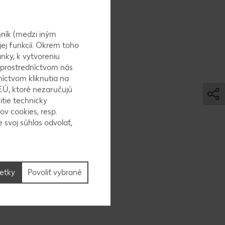
 má cesto
ň na 1
ník (medzi iným
jej funkcií. Okrem toho
nky, k vytvoreniu
 prostredníctvom nás
níctvom kliknutia na
EÚ, ktoré nezaručujú
itie technicky
ov cookies, resp.
 svoj súhlas odvolať,
ajíčka a
šetky
Povoliť vybrané