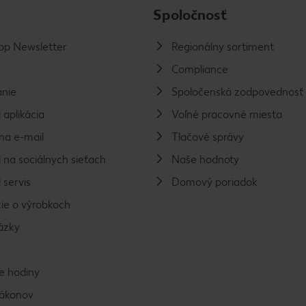
Spoločnosť
p Newsletter
Regionálny sortiment
Compliance
nie
Spoločenská zodpovednosť
 aplikácia
Voľné pracovné miesta
na e-mail
Tlačové správy
 na sociálnych sieťach
Naše hodnoty
 servis
Domový poriadok
ie o výrobkoch
ázky
e hodiny
zákonov