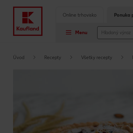
Online trhovisko
Ponuka 
Menu
Prejsť na
Úvod
Recepty
Všetky recepty
Hlavný obsah
Päta
Vyskakovací bočný panel