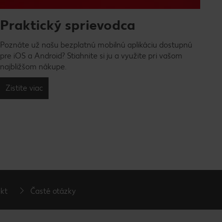
Praktický sprievodca
Poznáte už našu bezplatnú mobilnú aplikáciu dostupnú
pre iOS a Android? Stiahnite si ju a využite pri vašom
najbližšom nákupe.
Zistite viac
kt
Časté otázky