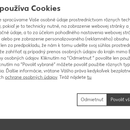
úkou a práškovým cukrom ho rukami spracujeme. Keď
 používa Cookies
acujeme hladké cesto, ktoré dáme do chladničky aspo
e spracúvame Vaše osobné údaje prostredníctvom rôznych tech
, pokiaľ je to technicky nutné, na zobrazenie webovej stránky a 
ačné údaje, a to za účelom pohodlného nastavenia webovej strá
 alebo pre zobrazenie personalizovaného (reklamného) obsahu
k len za predpokladu, že nám k tomu udelíte svoj súhlas prostred
 koláč. Popicháme, prikryjeme alobalom a zasypeme
ôže zahŕňať aj prípadný prenos osobných údajov do krajín mimo 
vinou. Predpečieme pri 175 °C približne 15 minút.
 osobných údajov. Kliknutím na “Odmietnuť ” povolíte len použ
knutím na “Povoliť vybrané” môžete povoliť použitie rôznych typ
tia. Ďalšie informácie, vrátane Vášho práva kedykoľvek bezplatne
ách
ochrane osobných údajov
. Tiráž nájdete
tu
.
e ho vychladnúť. V miske vymiešame mandle, múku, v
Odmietnuť
Povoliť v