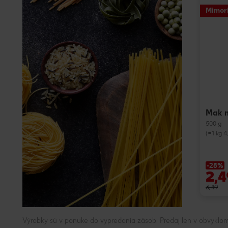
Mimor
Mak 
500 g
(=1 kg 4
-28%
2,4
3,49
Výrobky sú v ponuke do vypredania zásob. Predaj len v obvyklom