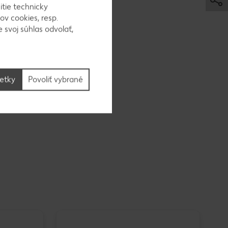
itie technicky
kami,
ov cookies, resp.
 ako
 svoj súhlas odvolať,
šetky
Povoliť vybrané
K-