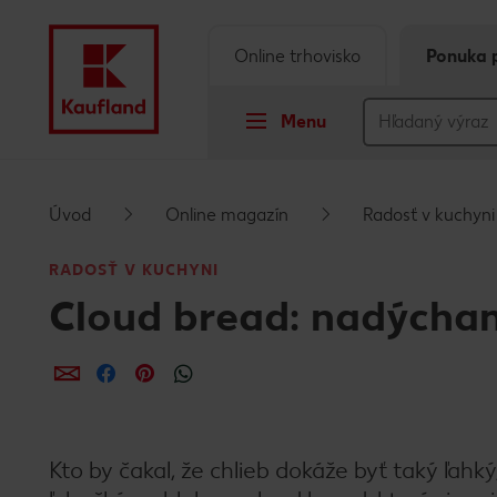
Online trhovisko
Ponuka 
Menu
Prejsť na
Úvod
Online magazín
Radosť v kuchyni
Hlavný obsah
RADOSŤ V KUCHYNI
Cloud bread: nadýchan
Päta
Vyskakovací bočný panel
Zdieľať
Zdieľať
Zdieľať
Kto by čakal, že chlieb dokáže byť taký ľah