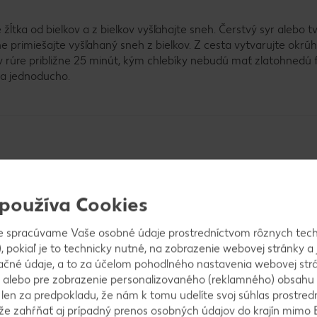
žĺtka od bielkov a z bielkov vyšľahajte sneh. Čerstvý syr alebo t
 primiešajte vyšľahaný sneh z bielkov. Z cesta vytvarujte okrúh
v rúre približne 25 minút, kým chlebíky nebudú mať zlatohnedú 
 a jednoducho.
bený?
 používa Cookies
i dobrú povesť. Recept a príprava sú nesmierne jednoduché a chl
e spracúvame Vaše osobné údaje prostredníctvom rôznych tech
, pokiaľ je to technicky nutné, na zobrazenie webovej stránky a 
ačné údaje, a to za účelom pohodlného nastavenia webovej strá
 alebo pre zobrazenie personalizovaného (reklamného) obsahu
k len za predpokladu, že nám k tomu udelíte svoj súhlas prostred
 veľmi málo sacharidov, vďaka čomu je ideálnou súčasťou nízko
ôže zahŕňať aj prípadný prenos osobných údajov do krajín mimo 
viť v slanom aj sladkom variante a je vynikajúci základ sendvičov,