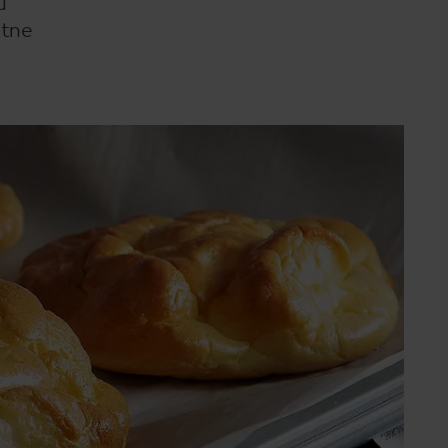
u
stne