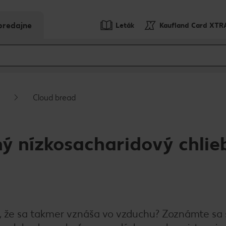
predajne
Leták
Kaufland Card XTR
Cloud bread
ý nízkosacharidový chlie
ký, že sa takmer vznáša vo vzduchu? Zoznámte sa 