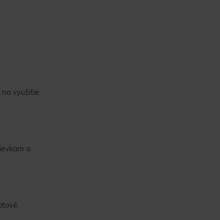
 na využitie
lievkam a
otové.