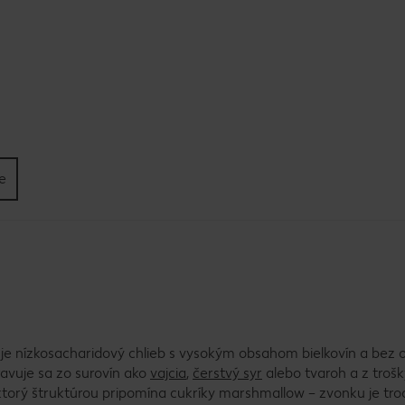
e
 je nízkosacharidový chlieb s vysokým obsahom bielkovín a bez
pravuje sa zo surovín ako
vajcia
,
čerstvý syr
alebo tvaroh a z troš
 ktorý štruktúrou pripomína cukríky marshmallow – zvonku je tr