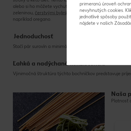
primeranú úroveň ochrany
alebo si ho môžete vychutnať vo forme snacku. Kombinov
nevyhnutých cookies. Kli
zeleninou,
čerstvými bylinkami
a mnohými ďalšími lahodným
jednotlivé spôsoby použi
napríklad oregano.
nájdete v našich Zásad
Jednoduchosť
Stačí pár surovín a minimálna námaha a dokonalý recept p
Ľahká a nadýchaná konzistencia
Výnimočná štruktúra týchto bochníčkov predstavuje príj
Naša p
Platnosť 