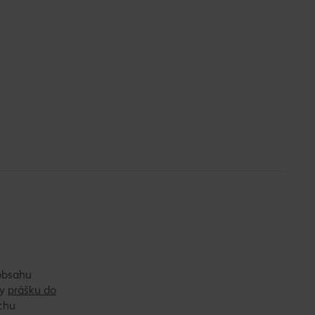
 obsahu
ky
prášku do
ochu