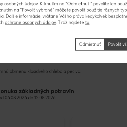
 osobných údajov. Kliknutím na “Odmietnuť ” povolíte len použ
ať ho môžete s mäsom, údeninami, syrmi, mozzarellou, paradaj
knutím na “Povoliť vybrané” môžete povoliť použitie rôznych typ
i prísadami. Jeho chuť ešte viac pozdvihnú rozmanité bylinky,
tia. Ďalšie informácie, vrátane Vášho práva kedykoľvek bezplatne
ách
ochrane osobných údajov
. Tiráž nájdete
tu
.
Odmietnuť
Povoliť v
re začiatočníkov aj skúsených pekárov je na svete.
emnú obmenu klasického chleba a pečiva.
onuka základných potravín
od 06.08.2026 do 12.08.2026