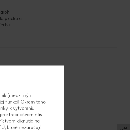
varoh
lu placku a
farbu.
ieb pritom
ník (medzi iným
jej funkcií. Okrem toho
nky, k vytvoreniu
 prostredníctvom nás
níctvom kliknutia na
sacharidovej
EÚ, ktoré nezaručujú
 burgerov,