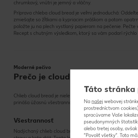
chrumkavý, vnútri je jemný a vláčny.
Príprava chleba cloud bread je veľmi jednoduchá: Oddeľte 
zmiešajte so žĺtkami a kypriacim práškom a potom opatrne
položte ju na plech vystlaný papierom na pečenie. Pečte 
Recept s chutným výsledkom, ktorý sa vám podarí rýchlo
Moderné pečivo
Prečo je cloud bread taký obľú
Táto stránka
Chlieb cloud bread je nielen veľmi chutný, ale má aj veľm
Na
našej
webovej stránk
prináša úžasnú všestrannosť a množstvo výhod.
prostredníctvom cookies)
spracúvame Vaše lokaliz
Všestrannosť
pseudonymných štatistík
alebo tretej osoby, avša
Nadýchaný chlieb cloud bread neobsahuje lepok a má len
“Povoliť všetky”. Toto m
stravy a keto diét. Tento low-carb chlieb si môžete pripra