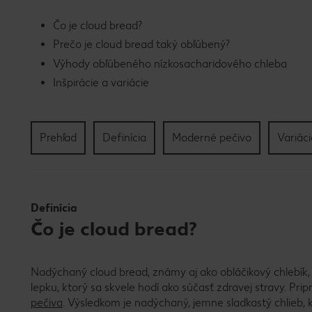
Čo je cloud bread?
Prečo je cloud bread taký obľúbený?
Výhody obľúbeného nízkosacharidového chleba
Inšpirácie a variácie
Prehľad
Definícia
Moderné pečivo
Variáci
Definícia
Čo je cloud bread?
Nadýchaný cloud bread, známy aj ako obláčikový chlebík,
lepku, ktorý sa skvele hodí ako súčasť zdravej stravy. Pri
pečiva
. Výsledkom je nadýchaný, jemne sladkastý chlieb,