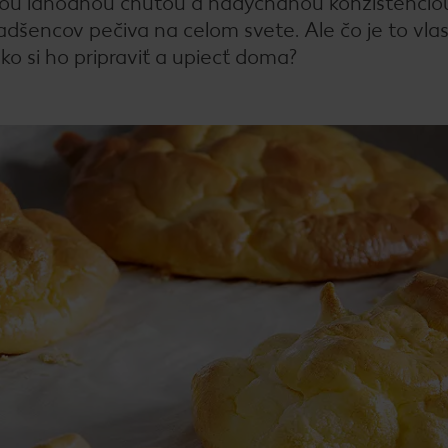
ojou lahodnou chuťou a nadýchanou konzistencio
nadšencov pečiva na celom svete. Ale čo je to vla
ko si ho pripraviť a upiecť doma?