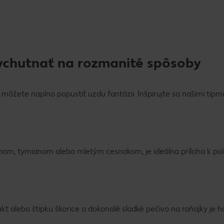
vychutnať na rozmanité spôsoby
e môžete naplno popustiť uzdu fantázii. Inšpirujte sa našimi tipmi
ínom, tymianom alebo mletým cesnakom, je ideálna príloha k po
akt alebo štipku škorice a dokonalé sladké pečivo na raňajky je h