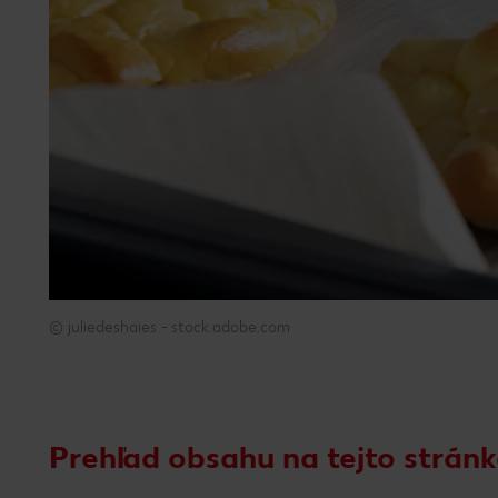
© juliedeshaies - stock.adobe.com
© juliedeshaies - stock.adobe.com
Prehľad obsahu na tejto strán