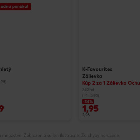
iadna ponuka!
mletý
K-Favourites
Zálievka
,98)
Kúp 2 za 1 Zálievka Och
250 ml
(=1 l 3,90)
-34%
9
1,95
2,98
 množstve. Zobrazenia sú len ilustračné. Za chyby neručíme.