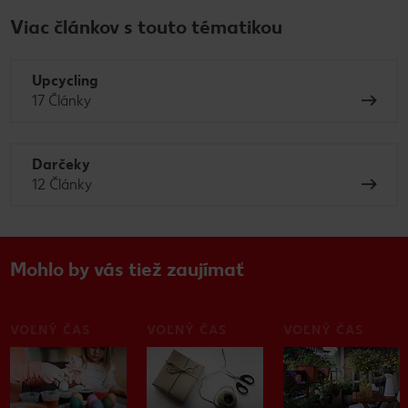
Viac článkov s touto tématikou
Upcycling
17 Články
Darčeky
12 Články
Mohlo by vás tiež zaujímať
VOĽNÝ ČAS
VOĽNÝ ČAS
VOĽNÝ ČAS