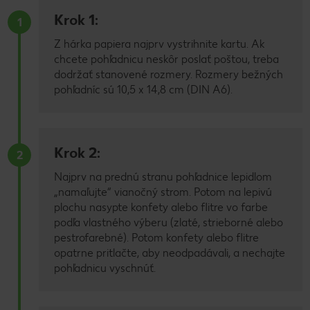
Krok 1:
1
Z hárka papiera najprv vystrihnite kartu. Ak
chcete pohľadnicu neskôr poslať poštou, treba
dodržať stanovené rozmery. Rozmery bežných
pohľadníc sú 10,5 x 14,8 cm (DIN A6).
Krok 2:
2
Najprv na prednú stranu pohľadnice lepidlom
„namaľujte“ vianočný strom. Potom na lepivú
plochu nasypte konfety alebo flitre vo farbe
podľa vlastného výberu (zlaté, strieborné alebo
pestrofarebné). Potom konfety alebo flitre
opatrne pritlačte, aby neodpadávali, a nechajte
pohľadnicu vyschnúť.