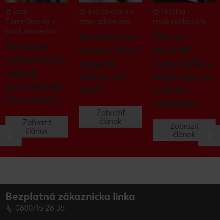
© Leah
© phenphayom –
© Hristina -
Flores/Stocksy –
stock.adobe.com
stock.adobe.com
stock.adobe.com
Darčeky pre
Ako si
Farbenie
mužov, ktoré
zariadiť
veľkonočných
vykúzlia
malý balkón:
vajíčok:
úsmev na
inšpirujte sa
pestrofareb
tvári
našimi
ná tradícia
nápadmi
Zobraziť
článok
Zobraziť
Zobraziť
článok
článok
Bezplatná zákaznícka linka
0800/15 28 35