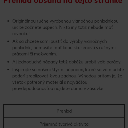
Originálnou ručne vyrobenou vianočnou pohľadnicou
určite zožnete úspech. Nikto iný totiž nebude mať
rovnakú!
Ak sa chcete sami pustiť do výroby vianočných
pohľadníc, nemusíte mať kopu skúseností s ručnými
prácami či maľovaním.
Aj jednoduché nápady totiž dokážu urobiť veľa parády.
Inšpirujte sa našimi štyrmi nápadmi, ktoré sa vám určite
podarí zrealizovať ľavou zadnou. Výhodou pritom je, že
všetok potrebný materiál s najväčšou
pravdepodobnosťou nájdete doma v zásuvke.
Prehľad
Príjemná tvorivá aktivita