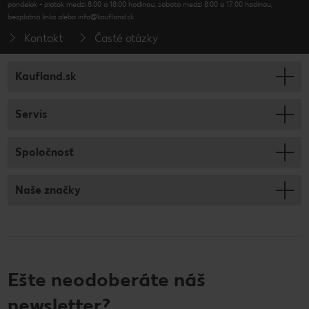
pondelok - piatok medzi 8:00 a 18:00 hodinou, sobota medzi 8:00 a 17:00 hodinou,
bezplatná linka alebo info@kaufland.sk
Kontakt
Časté otázky
Kaufland.sk
Servis
Spoločnosť
Naše značky
Ešte neodoberáte náš
newsletter?