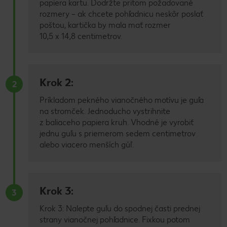
papiera kartu. Dodržte pritom požadované
rozmery – ak chcete pohľadnicu neskôr poslať
poštou, kartička by mala mať rozmer
10,5 x 14,8 centimetrov.
Krok 2:
2
Príkladom pekného vianočného motívu je guľa
na stromček. Jednoducho vystrihnite
z baliaceho papiera kruh. Vhodné je vyrobiť
jednu guľu s priemerom sedem centimetrov
alebo viacero menších gúľ.
Krok 3:
3
Krok 3: Nalepte guľu do spodnej časti prednej
strany vianočnej pohľadnice. Fixkou potom