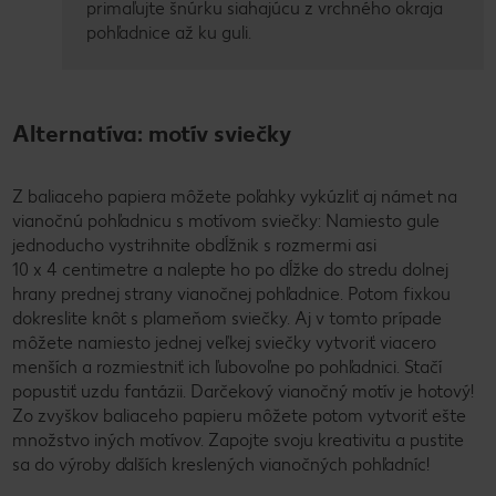
primaľujte šnúrku siahajúcu z vrchného okraja
pohľadnice až ku guli.
Alternatíva: motív sviečky
Z baliaceho papiera môžete poľahky vykúzliť aj námet na
vianočnú pohľadnicu s motívom sviečky: Namiesto gule
jednoducho vystrihnite obdĺžnik s rozmermi asi
10 x 4 centimetre a nalepte ho po dĺžke do stredu dolnej
hrany prednej strany vianočnej pohľadnice. Potom fixkou
dokreslite knôt s plameňom sviečky. Aj v tomto prípade
môžete namiesto jednej veľkej sviečky vytvoriť viacero
menších a rozmiestniť ich ľubovoľne po pohľadnici. Stačí
popustiť uzdu fantázii. Darčekový vianočný motív je hotový!
Zo zvyškov baliaceho papieru môžete potom vytvoriť ešte
množstvo iných motívov. Zapojte svoju kreativitu a pustite
sa do výroby ďalších kreslených vianočných pohľadníc!