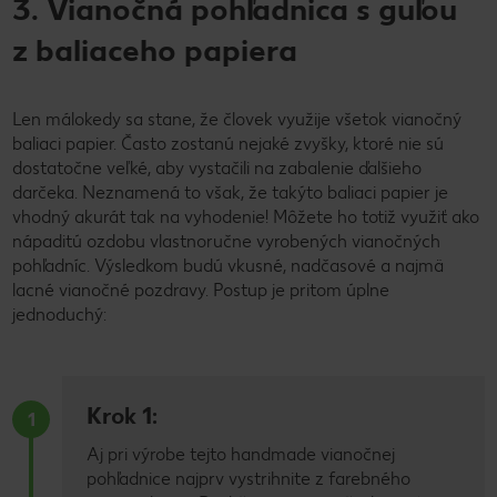
3. Vianočná pohľadnica s guľou
z baliaceho papiera
Len málokedy sa stane, že človek využije všetok vianočný
baliaci papier. Často zostanú nejaké zvyšky, ktoré nie sú
dostatočne veľké, aby vystačili na zabalenie ďalšieho
darčeka. Neznamená to však, že takýto baliaci papier je
vhodný akurát tak na vyhodenie! Môžete ho totiž využiť ako
nápaditú ozdobu vlastnoručne vyrobených vianočných
pohľadníc. Výsledkom budú vkusné, nadčasové a najmä
lacné vianočné pozdravy. Postup je pritom úplne
jednoduchý:
Krok 1:
1
Aj pri výrobe tejto handmade vianočnej
pohľadnice najprv vystrihnite z farebného