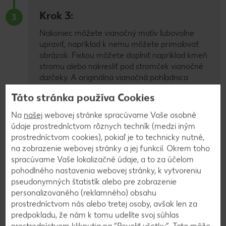
Krok 3:
3
Nakoniec môžete vianočný motív ľubovoľne
upraviť, napríklad k nemu môžete primaľovať
obrázok. Fixkou môžete doplniť napríklad kmeň
stromu alebo nakresliť pod stromček vianočné
darčeky. A originálna vianočná pohľadnica
handmade s motívom jedličky je hotová!
Táto stránka používa Cookies
Na
našej
webovej stránke spracúvame Vaše osobné
údaje prostredníctvom rôznych techník (medzi iným
prostredníctvom cookies), pokiaľ je to technicky nutné,
na zobrazenie webovej stránky a jej funkcií. Okrem toho
2. Vianočná pohľadnica
spracúvame Vaše lokalizačné údaje, a to za účelom
pohodlného nastavenia webovej stránky, k vytvoreniu
s hviezdou zo servítky
pseudonymných štatistík alebo pre zobrazenie
personalizovaného (reklamného) obsahu
prostredníctvom nás alebo tretej osoby, avšak len za
Farbami Vianoc sú červená a zelená. Možno vám
predpokladu, že nám k tomu udelíte svoj súhlas
z minuloročných sviatkov zostali servítky práve v týchto