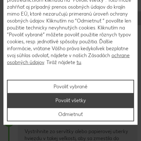
prostredníctvom kliknutia na “Povoliť všetky”. Toto môže
odtieňoch, a možno dokonca nájdete aj nejaké s vianočnými
zahŕňať aj prípadný prenos osobných údajov do krajín
motívmi. Pozrite sa, ako môžete takéto servítky alebo staré
mimo EÚ, ktoré nezaručujú primeranú úroveň ochrany
papierové utierky v mihu sekundy premeniť na kreatívnu,
osobných údajov. Kliknutím na “Odmietnuť ” povolíte len
ručne vyrobenú vianočnú pohľadnicu. Postupujte takto:
použitie technicky nevyhnutých cookies. Kliknutím na
“Povoliť vybrané” môžete povoliť použitie rôznych typov
cookies, resp. jednotlivé spôsoby použitia. Ďalšie
informácie, vrátane Vášho práva kedykoľvek bezplatne
Krok 1:
1
svoj súhlas odvolať, nájdete v našich Zásadách
ochrane
osobných údajov
. Tiráž nájdete
tu
.
Pri výrobe vianočnej pohľadnice najprv
vystrihnite kartu z farebného papiera. Dbajte
pritom na požadované rozmery – ak chcete
hotovú pohľadnicu poslať poštou, vytvorte
Povoliť vybrané
kartičku s rozmermi 10,5 x 14,8 cm.
Povoliť všetky
Odmietnuť
Krok 2:
2
Vystrihnite zo servítky alebo papierovej utierky
hviezdu v takej veľkosti, aby sa zmestila do