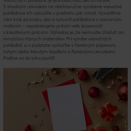
vianočných pohľadníc je jednoduchšia, ako si myslíte.
S vhodným návodom na vlastnoručne vyrobené vianočné
pohľadnice ich vykúzlite v priebehu pár minút. Vysvetlíme
vám krok po kroku, ako si vytvoriť pohľadnice s vianočným
motívom – nepotrebujete pritom veľa skúseností
s kreatívnymi prácami. Výhodou je, že nemusíte zháňať ani
množstvo rôznych materiálov. Pri výrobe vianočných
pohľadníc si v podstate vystačíte s farebným papierom,
tuhým alebo tekutým lepidlom a farebnými ceruzkami.
Poďme sa do toho pustiť!