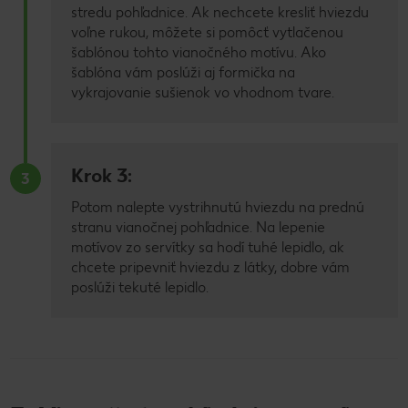
stredu pohľadnice. Ak nechcete kresliť hviezdu
voľne rukou, môžete si pomôcť vytlačenou
šablónou tohto vianočného motívu. Ako
šablóna vám poslúži aj formička na
vykrajovanie sušienok vo vhodnom tvare.
Krok 3:
3
Potom nalepte vystrihnutú hviezdu na prednú
stranu vianočnej pohľadnice. Na lepenie
motívov zo servítky sa hodí tuhé lepidlo, ak
chcete pripevniť hviezdu z látky, dobre vám
poslúži tekuté lepidlo.