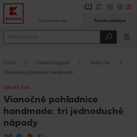
Online trhovisko
Ponuka predajne
Prejsť na
Hlavný obsah
Päta
Úvod
Online magazín
Voľný čas
Vyskakovací bočný panel
Vianočné pohľadnice handmade
VOĽNÝ ČAS
Vianočné pohľadnice
handmade: tri jednoduché
nápady
Zdieľať
Zdieľať
Zdieľať