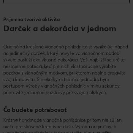
Príjemná tvorivá aktivita
Darček a dekorácia v jednom
Originálna kreslená vianočná pohľadnica je vynikajúci nápad
na jedinečný darček, ktorý navyše vo vianočnom období
skvele poslúži ako vkusná dekorácia. Vaši najbližší sa určite
nesmierne potešia, keď pre nich vlastnoručne vyrobíte
pozdrav s vianočným motívom, pri ktorom naplno prejavíte
svoju kreativitu. S niekoľkými trikmi a jednoduchým
postupom výroby vianočných pohľadníc v mihu sekundy
pripravíte jedinečné pozdravy pre svojich blízkych.
Čo budete potrebovať
Krásne handmade vianočné pohľadnice pritom nie sú len
niečo pre skúsené kreatívne duše. Výroba originálnych