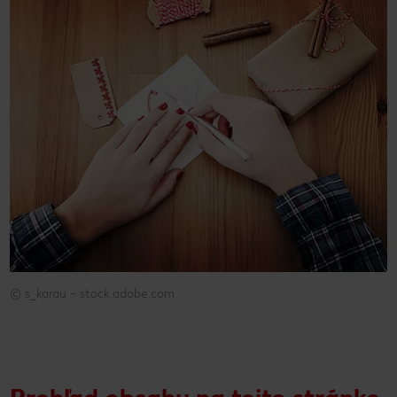
© s_karau – stock.adobe.com
© s_karau – stock.adobe.com
Prehľad obsahu na tejto stránke