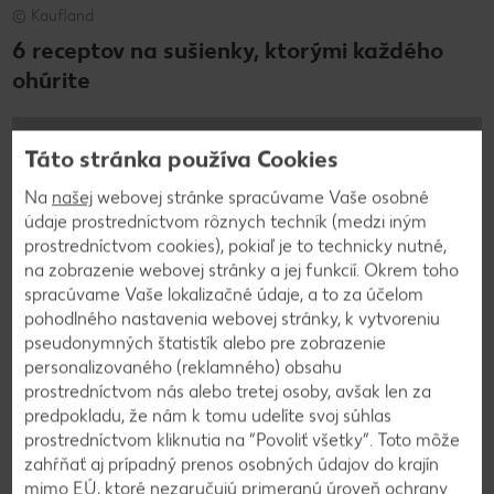
© Kaufland
6 receptov na sušienky, ktorými každého
ohúrite
Zobraziť článok
Táto stránka používa Cookies
Na
našej
webovej stránke spracúvame Vaše osobné
údaje prostredníctvom rôznych techník (medzi iným
VOĽNÝ ČAS
prostredníctvom cookies), pokiaľ je to technicky nutné,
na zobrazenie webovej stránky a jej funkcií. Okrem toho
spracúvame Vaše lokalizačné údaje, a to za účelom
pohodlného nastavenia webovej stránky, k vytvoreniu
pseudonymných štatistík alebo pre zobrazenie
personalizovaného (reklamného) obsahu
prostredníctvom nás alebo tretej osoby, avšak len za
predpokladu, že nám k tomu udelíte svoj súhlas
prostredníctvom kliknutia na “Povoliť všetky”. Toto môže
zahŕňať aj prípadný prenos osobných údajov do krajín
mimo EÚ, ktoré nezaručujú primeranú úroveň ochrany