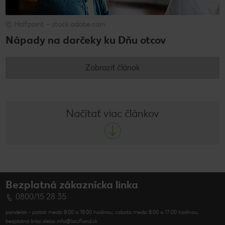
© Halfpoint – stock.adobe.com
Nápady na darčeky ku Dňu otcov
Zobraziť článok
Načítať viac článkov
Bezplatná zákaznícka linka
0800/15 28 35
pondelok - piatok medzi 8:00 a 18:00 hodinou, sobota medzi 8:00 a 17:00 hodinou,
bezplatná linka alebo info@kaufland.sk