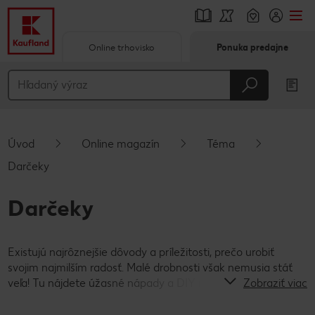
Online trhovisko
Ponuka predajne
Prejsť na
Hlavný obsah
Päta
Úvod
Online magazín
Téma
Vyskakovací bočný panel
Darčeky
Darčeky
Existujú najrôznejšie dôvody a príležitosti, prečo urobiť
svojim najmilším radosť. Malé drobnosti však nemusia stáť
veľa! Tu nájdete úžasné nápady a DIY návody pre kreatívne
Zobraziť viac
a výnimočné darčeky.