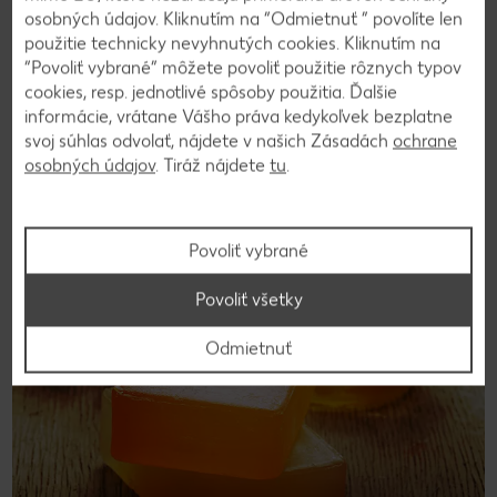
osobných údajov. Kliknutím na “Odmietnuť ” povolíte len
© gelmold – stock.adobe.com
použitie technicky nevyhnutých cookies. Kliknutím na
Ako kreatívne darovať peniaze: päť
“Povoliť vybrané” môžete povoliť použitie rôznych typov
cookies, resp. jednotlivé spôsoby použitia. Ďalšie
originálnych nápadov
informácie, vrátane Vášho práva kedykoľvek bezplatne
svoj súhlas odvolať, nájdete v našich Zásadách
ochrane
Zobraziť článok
osobných údajov
. Tiráž nájdete
tu
.
VOĽNÝ ČAS
Povoliť vybrané
Povoliť všetky
Odmietnuť