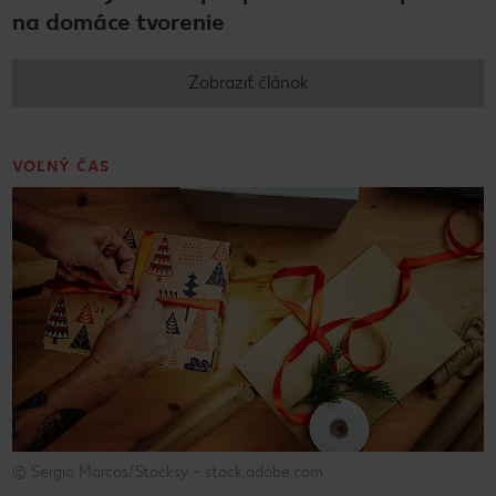
na domáce tvorenie
Zobraziť článok
VOĽNÝ ČAS
© Sergio Marcos/Stocksy – stock.adobe.com