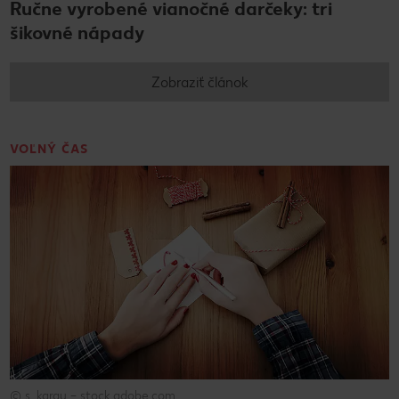
Ručne vyrobené vianočné darčeky: tri
šikovné nápady
Zobraziť článok
VOĽNÝ ČAS
© s_karau – stock.adobe.com