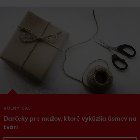
VOĽNÝ ČAS
Darčeky pre mužov, ktoré vykúzlia úsmev na
tvári