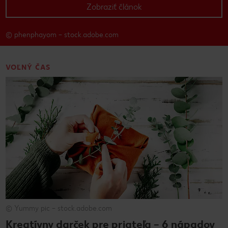
Zobraziť článok
© phenphayom – stock.adobe.com
VOĽNÝ ČAS
© Yummy pic – stock.adobe.com
Kreatívny darček pre priateľa – 6 nápadov