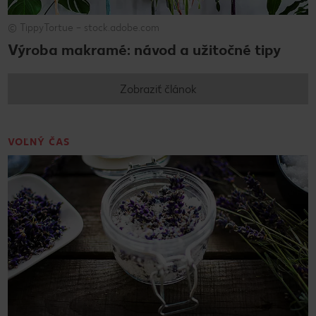
© TippyTortue – stock.adobe.com
Výroba makramé: návod a užitočné tipy
Zobraziť článok
VOĽNÝ ČAS