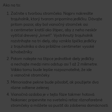
Ako na to:
Začnite s tvorbou stromčeka. Najprv nakreslite
trojuholník, ktorý tvarom pripomína jedličku. Dávajte
pritom pozor, aby bol vianočný stromček asi
o centimeter kratší ako štipec, aby z neho neskôr
vytŕčal drevený „kmeň“. Vystrihnutý trojuholník
rozstrihajte na tri diely, aby vznikla špička jedličky
z trojuholníka a dva približne centimeter vysoké
lichobežníky.
Potom nalepte na štipce jednotlivé diely jedličky
a nechajte medzi nimi odstup asi 1 až 2 milimetre.
Vďaka tomu bude lepšie rozpoznateľné, že ide
o vianočné stromčeky.
Mimoriadne pekne bude pôsobiť, ak použijete dva
rôzne odtiene zelenej.
Vianočná ozdoba je v tejto fáze takmer hotová.
Nakoniec pripevnite na svetelnú reťaz rôznofarebné
stromčeky a môžete sa pustiť do zdobenia domácnosti.