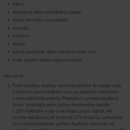
lyžicu
desiatový alebo priehľadný papier
rôzne formičky na sušienky
ceruzku
nožnice
štetec
jutový povrázok alebo červeno-bielu vlnu
malú sviečku alebo čajovú sviečku
Ako na to:
Pred výrobou ozdoby namočte poháre do teplej vody
s čistiacim prostriedkom a asi po desiatich minútach
z nich odstráňte etikety. Medzitým vyrobte lepidlovú
zmes: zmiešajte jednu lyžicu škrobového lepidla
s 250 mililitrami vody a nechajte zmes odstáť. Ak
chcete lepidlo použiť aj na iné DIY projekty, uskladnite
ho v uzatvárateľnom pohári. Rozložte formičky na