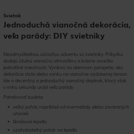
Svietnik
Jednoduchá vianočná dekorácia,
veľa parády: DIY svietniky
Neodmysliteľnou súčasťou adventu sú svietniky. Príbytku
dodajú útulnú vianočnú atmosféru a krásne osvetlia
jednotlivé miestnosti. Vyniknú na okennom parapete, ako
dekorácia stola alebo vonku na vianočne ozdobenej terase.
Ide o decentný a jednoduchý vianočný doplnok, ktorý však
v mihu sekundy urobí veľa parády.
Potrebovať budete:
veľký pohár, napríklad od marmelády alebo zaváraných
uhoriek
škrobové lepidlo
uzatvárateľný pohár na lepidlo