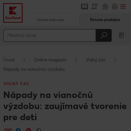
Online trhovisko
Ponuka predajne
Prejsť na
Hlavný obsah
Päta
Úvod
Online magazín
Voľný čas
Vyskakovací bočný panel
Nápady na vianočnú výzdobu
VOĽNÝ ČAS
Nápady na vianočnú
výzdobu: zaujímavé tvorenie
pre deti
Zdieľať
Zdieľať
Zdieľať