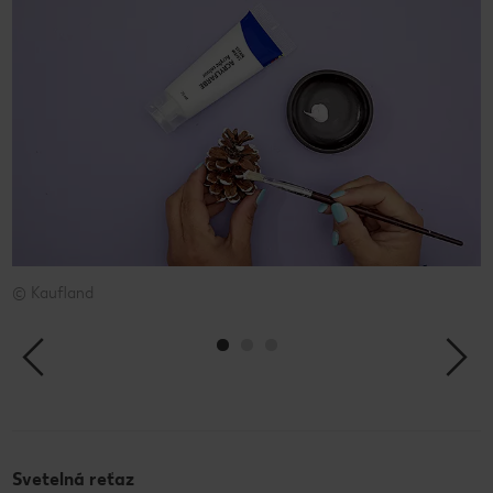
© Kaufland
©
Svetelná reťaz