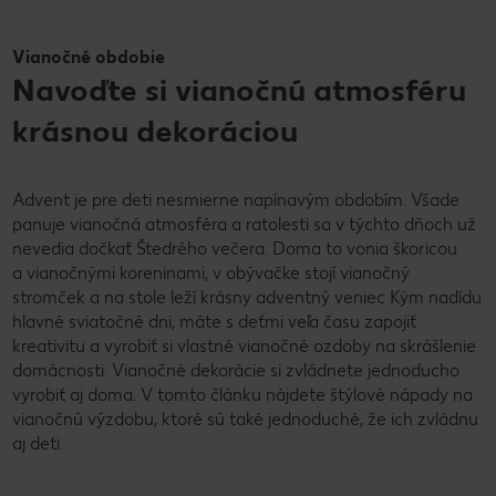
Vianočné obdobie
Navoďte si vianočnú atmosféru
krásnou dekoráciou
Advent je pre deti nesmierne napínavým obdobím. Všade
panuje vianočná atmosféra a ratolesti sa v týchto dňoch už
nevedia dočkať Štedrého večera. Doma to vonia škoricou
a vianočnými koreninami, v obývačke stojí vianočný
stromček a na stole leží krásny adventný veniec Kým nadídu
hlavné sviatočné dni, máte s deťmi veľa času zapojiť
kreativitu a vyrobiť si vlastné vianočné ozdoby na skrášlenie
domácnosti. Vianočné dekorácie si zvládnete jednoducho
vyrobiť aj doma. V tomto článku nájdete štýlové nápady na
vianočnú výzdobu, ktoré sú také jednoduché, že ich zvládnu
aj deti.