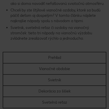
ako si doma navodiť nefalšovanú sviatočnú atmosféru.
Chceli by ste štýlové vianočné ozdoby, ktoré sa budú
páčiť deťom aj dospelým? V tomto článku nájdete
najkrajšie nápady spolu s návodom a tipmi.
Svietnik, svetelná reťaz či ozdoby na vianočný
stromček: tieto tri nápady na vianočnú výzdobu
zvládnete zrealizovať rýchlo a jednoducho.
Prehľad
Vianočné obdobie
Svietnik
Dekorácia zo šišiek
Svetelná reťaz