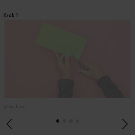
Krok 1
K
© Kaufland
©