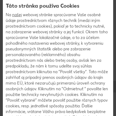
Táto stránka používa Cookies
Na
našej
webovej stránke spracúvame Vaše osobné
Na tvorbu moderných vianočných ozdôb sú ako stvorené
údaje prostredníctvom rôznych techník (medzi iným
prírodné materiály, ktoré môžete s deťmi nazbierať na
prostredníctvom cookies), pokiaľ je to technicky nutné,
zimnej prechádzke. Takéto výrobky sú v kurze
na zobrazenie webovej stránky a jej funkcií. Okrem toho
a neopakovateľný štýl im rozhodne nechýba. Využívanie
spracúvame Vaše lokalizačné údaje, a to za účelom
pokladov z prírody nie je len nesmierne kreatívne, ale aj
pohodlného nastavenia webovej stránky, k vytvoreniu
štýlové a udržateľné. Inšpirujte sa naším pekným nápadom
pseudonymných štatistík alebo pre zobrazenie
na vianočnú výzdobu z malých jedľových šišiek. Vyrobiť si
personalizovaného (reklamného) obsahu
z nich môžete farebné ozdoby, napríklad na vianočný
prostredníctvom nás alebo tretej osoby, avšak len za
stromček, vchodové dvere alebo adventný veniec.
predpokladu, že nám k tomu udelíte svoj súhlas
Potrebovať budete:
prostredníctvom kliknutia na “Povoliť všetky”. Toto môže
zahŕňať aj prípadný prenos osobných údajov do krajín
malé jedľové šišky
mimo EÚ, ktoré nezaručujú primeranú úroveň ochrany
farebné guľôčky z filcu
osobných údajov. Kliknutím na “Odmietnuť ” povolíte len
bielu farbu
použitie technicky nevyhnutých cookies. Kliknutím na
kvetinársky drôt
“Povoliť vybrané” môžete povoliť použitie rôznych typov
cookies, resp. jednotlivé spôsoby použitia. Ďalšie
šnúru
informácie, vrátane Vášho práva kedykoľvek bezplatne
štetec