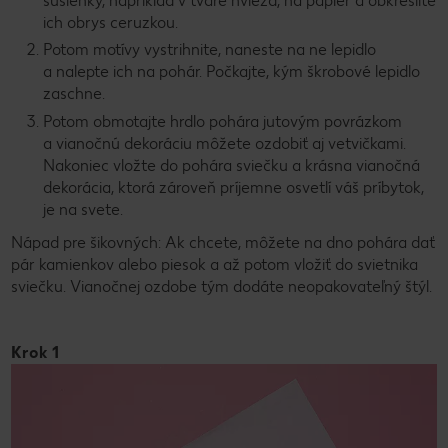
sušienky, napríklad v tvare hviezd, na papier a obkreslite
ich obrys ceruzkou.
Potom motívy vystrihnite, naneste na ne lepidlo
a nalepte ich na pohár. Počkajte, kým škrobové lepidlo
zaschne.
Potom obmotajte hrdlo pohára jutovým povrázkom
a vianočnú dekoráciu môžete ozdobiť aj vetvičkami.
Nakoniec vložte do pohára sviečku a krásna vianočná
dekorácia, ktorá zároveň príjemne osvetlí váš príbytok,
je na svete.
Nápad pre šikovných: Ak chcete, môžete na dno pohára dať
pár kamienkov alebo piesok a až potom vložiť do svietnika
sviečku. Vianočnej ozdobe tým dodáte neopakovateľný štýl.
Krok 1
K