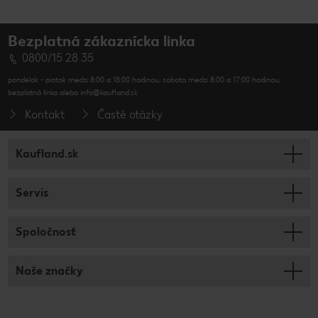
Bezplatná zákaznícka linka
0800/15 28 35
pondelok - piatok medzi 8:00 a 18:00 hodinou, sobota medzi 8:00 a 17:00 hodinou,
bezplatná linka alebo info@kaufland.sk
Kontakt
Časté otázky
Kaufland.sk
Servis
Spoločnosť
Naše značky