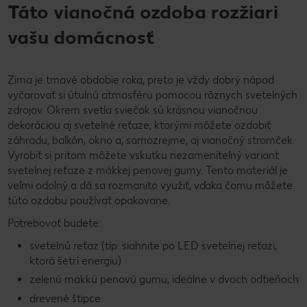
Táto vianočná ozdoba rozžiari
vašu domácnosť
Zima je tmavé obdobie roka, preto je vždy dobrý nápad
vyčarovať si útulnú atmosféru pomocou rôznych svetelných
zdrojov. Okrem svetla sviečok sú krásnou vianočnou
dekoráciou aj svetelné reťaze, ktorými môžete ozdobiť
záhradu, balkón, okno a, samozrejme, aj vianočný stromček.
Vyrobiť si pritom môžete vskutku nezameniteľný variant
svetelnej reťaze z mäkkej penovej gumy. Tento materiál je
veľmi odolný a dá sa rozmanito využiť, vďaka čomu môžete
túto ozdobu používať opakovane.
Potrebovať budete:
svetelnú reťaz (tip: siahnite po LED svetelnej reťazi,
ktorá šetrí energiu)
zelenú mäkkú penovú gumu, ideálne v dvoch odtieňoch
drevené štipce