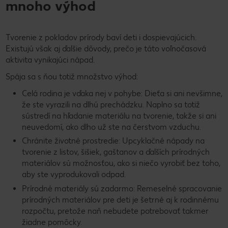
mnoho výhod
Tvorenie z pokladov prírody baví deti i dospievajúcich.
Existujú však aj ďalšie dôvody, prečo je táto voľnočasová
aktivita vynikajúci nápad.
Spája sa s ňou totiž množstvo výhod:
Celá rodina je vďaka nej v pohybe: Dieťa si ani nevšimne,
že ste vyrazili na dlhú prechádzku. Naplno sa totiž
sústredí na hľadanie materiálu na tvorenie, takže si ani
neuvedomí, ako dlho už ste na čerstvom vzduchu.
Chránite životné prostredie: Upcyklačné nápady na
tvorenie z listov, šišiek, gaštanov a ďalších prírodných
materiálov sú možnosťou, ako si niečo vyrobiť bez toho,
aby ste vyprodukovali odpad.
Prírodné materiály sú zadarmo: Remeselné spracovanie
prírodných materiálov pre deti je šetrné aj k rodinnému
rozpočtu, pretože naň nebudete potrebovať takmer
žiadne pomôcky.