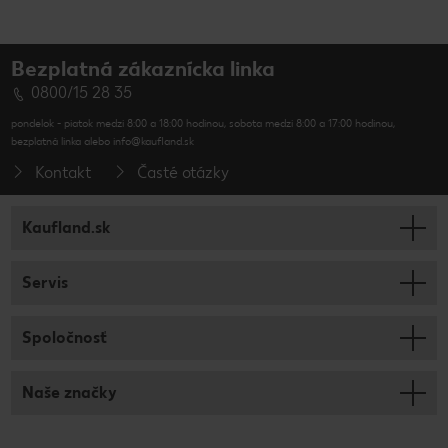
Bezplatná zákaznícka linka
0800/15 28 35
pondelok - piatok medzi 8:00 a 18:00 hodinou, sobota medzi 8:00 a 17:00 hodinou,
bezplatná linka alebo info@kaufland.sk
Kontakt
Časté otázky
Kaufland.sk
Servis
Spoločnosť
Naše značky