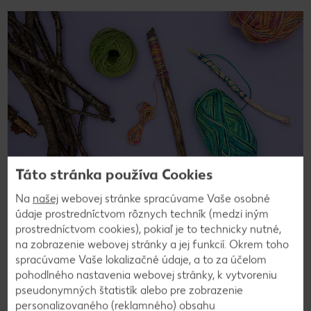
Táto stránka používa Cookies
Na
našej
webovej stránke spracúvame Vaše osobné
© Kaufland
údaje prostredníctvom rôznych techník (medzi iným
Menej je viac: na tento DIY projekt budete potrebovať len trochu
prostredníctvom cookies), pokiaľ je to technicky nutné,
vlny a konáriky z lesa. S deťmi si tak môžete v mihu sekundy
na zobrazenie webovej stránky a jej funkcií. Okrem toho
vyrobiť skvelé čarodejnícke paličky.
spracúvame Vaše lokalizačné údaje, a to za účelom
pohodlného nastavenia webovej stránky, k vytvoreniu
pseudonymných štatistík alebo pre zobrazenie
personalizovaného (reklamného) obsahu