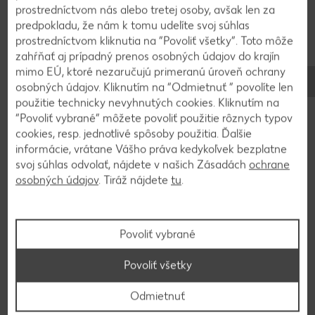
prostredníctvom nás alebo tretej osoby, avšak len za
Písmená
predpokladu, že nám k tomu udelíte svoj súhlas
Písmená alebo číslice z kameňov
prostredníctvom kliknutia na “Povoliť všetky”. Toto môže
a mušlí
zahŕňať aj prípadný prenos osobných údajov do krajín
mimo EÚ, ktoré nezaručujú primeranú úroveň ochrany
osobných údajov. Kliknutím na “Odmietnuť ” povolíte len
použitie technicky nevyhnutých cookies. Kliknutím na
“Povoliť vybrané” môžete povoliť použitie rôznych typov
cookies, resp. jednotlivé spôsoby použitia. Ďalšie
informácie, vrátane Vášho práva kedykoľvek bezplatne
svoj súhlas odvolať, nájdete v našich Zásadách
ochrane
osobných údajov
. Tiráž nájdete
tu
.
Povoliť vybrané
Povoliť všetky
© Kaufland
Odmietnuť
Tento kreatívny nápad pomôže deťom naučiť sa písmená a čísla