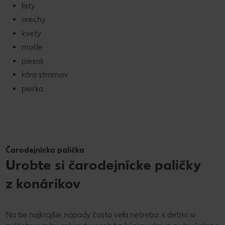
listy
orechy
kvety
mušle
piesok
kôra stromov
pierka
Čarodejnícka palička
Urobte si čarodejnícke paličky
z konárikov
Na tie najkrajšie nápady často veľa netreba: s deťmi si