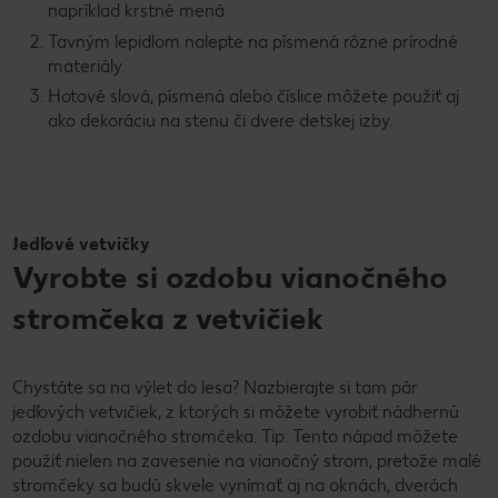
napríklad krstné mená.
Tavným lepidlom nalepte na písmená rôzne prírodné
materiály.
Hotové slová, písmená alebo číslice môžete použiť aj
ako dekoráciu na stenu či dvere detskej izby.
Jedľové vetvičky
Vyrobte si ozdobu vianočného
stromčeka z vetvičiek
Chystáte sa na výlet do lesa? Nazbierajte si tam pár
jedľových vetvičiek, z ktorých si môžete vyrobiť nádhernú
ozdobu vianočného stromčeka. Tip: Tento nápad môžete
použiť nielen na zavesenie na vianočný strom, pretože malé
stromčeky sa budú skvele vynímať aj na oknách, dverách