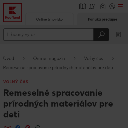
Online trhovisko
Ponuka predajne
Prejsť na
Hlavný obsah
Päta
Úvod
Online magazín
Voľný čas
Vyskakovací bočný panel
Remeselné spracovanie prírodných materiálov pre deti
VOĽNÝ ČAS
Remeselné spracovanie
prírodných materiálov pre
deti
Zdieľať
Zdieľať
Zdieľať