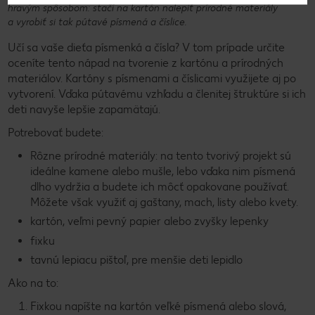
hravým spôsobom: stačí na kartón nalepiť prírodné materiály
a vyrobiť si tak pútavé písmená a číslice.
Učí sa vaše dieťa písmenká a čísla? V tom prípade určite
oceníte tento nápad na tvorenie z kartónu a prírodných
materiálov. Kartóny s písmenami a číslicami využijete aj po
vytvorení. Vďaka pútavému vzhľadu a členitej štruktúre si ich
deti navyše lepšie zapamätajú.
Potrebovať budete:
Rôzne prírodné materiály: na tento tvorivý projekt sú
ideálne kamene alebo mušle, lebo vďaka nim písmená
dlho vydržia a budete ich môcť opakovane používať.
Môžete však využiť aj gaštany, mach, listy alebo kvety.
kartón, veľmi pevný papier alebo zvyšky lepenky
fixku
tavnú lepiacu pištoľ, pre menšie deti lepidlo
Ako na to:
Fixkou napíšte na kartón veľké písmená alebo slová,