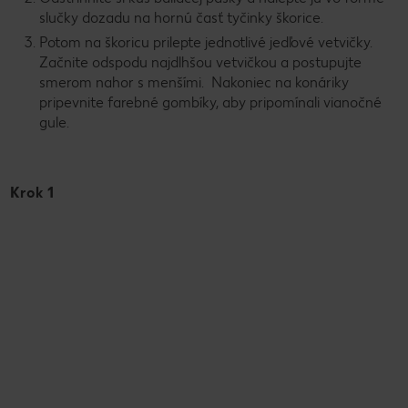
slučky dozadu na hornú časť tyčinky škorice.
Potom na škoricu prilepte jednotlivé jedľové vetvičky.
Začnite odspodu najdlhšou vetvičkou a postupujte
smerom nahor s menšími. Nakoniec na konáriky
pripevnite farebné gombíky, aby pripomínali vianočné
gule.
Krok 1
K