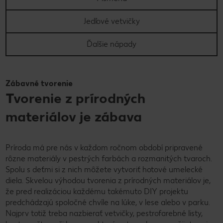
Jedľové vetvičky
Ďalšie nápady
Zábavné tvorenie
Tvorenie z prírodných
materiálov je zábava
Príroda má pre nás v každom ročnom období pripravené
rôzne materiály v pestrých farbách a rozmanitých tvaroch.
Spolu s deťmi si z nich môžete vytvoriť hotové umelecké
diela. Skvelou výhodou tvorenia z prírodných materiálov je,
že pred realizáciou každému takémuto DIY projektu
predchádzajú spoločné chvíle na lúke, v lese alebo v parku.
Najprv totiž treba nazbierať vetvičky, pestrofarebné listy,