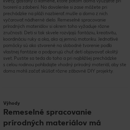
kvety, gaštany či kamene, ktoré potom doma využijete pri
tvorení a zdobení. Na dovolenke si zase môžete pri
prechádzke na pláži nazbierať mušle a doma z nich
vyčarovať nádherné dielo. Remeselné spracovanie
prírodných materiálov si okrem toho vyžaduje rôzne
zručnosti. Deti si tak skvele rozvíjajú fantáziu, kreativitu,
koordináciu ruky a oka, ako aj jemnú motoriku. Jednotlivé
pomôcky sú ako stvorené na slobodné tvorenie podľa
vlastnej fantázie a podporujú chuť detí objavovať okolitý
svet. Pustite sa teda do toho a pri najbližšej prechádzke
s celou rodinou pohľadajte vhodný prírodný materiál, aby ste
doma mohli začať skúšať rôzne zábavné DIY projekty.
Výhody
Remeselné spracovanie
prírodných materiálov má