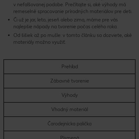
v nefalšovanej podobe. Prečítajte si, aké výhody má
remeselné spracovanie prírodných materiálov pre deti.
Či už je jar, leto, jeseň alebo zima, máme pre vás
najlepšie nápady na tvorenie počas celého roka.
Od šišiek až po mušle: v tomto článku sa dozviete, aké
materiály možno využiť.
Prehľad
Zábavné tvorenie
Výhody
Vhodný materiál
Čarodejnícka palička
Písmená