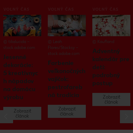
VOĽNÝ ČAS
VOĽNÝ ČAS
VOĽNÝ ČAS
© tilialucida –
© Leah
© Kaufland
stock.adobe.com
Flores/Stocksy –
Adventný
stock.adobe.com
Jesenné
kalendár pre
Farbenie
dekorácie:
deti:
veľkonočných
5 kreatívnyc
podrobný
vajíčok:
h nápadov
postup
pestrofareb
na domácu
ná tradícia
výrobu
Zobraziť
článok
Zobraziť
Zobraziť
článok
článok