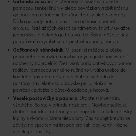
Girlanda zo šišiek
: Z otvorených šišiek si môžete
pomocou tenkej šnúrky alebo povrázka vyrobiť krásnu
girlandu na ozdobenie balkóna, terasy alebo záhrady.
Dĺžka girlandy pritom závisí len od vašich potrieb
a vkusu. Na každých desať centimetrov šnúrky uviažte
jednu šišku a girlanda je hotová. Tip: Šišky môžete tiež
pomaľovať a vyrobiť si tak pestrofarebnú girlandu.
Gaštanový náhrdelník
: V jeseni si môžete z kúska
prírodného povrázka a nazbieraných gaštanov vyrobiť
nádherný náhrdelník. Deti však budú potrebovať pomoc
rodičov: pomocou tenkého ručného vrtáka urobte do
každého gaštana malý otvor. Potom sa budú dať
gaštany navliekať ako obrovské perly. Nakoniec
povrázok zviažte a pútavá ozdoba je hotová.
Veselé postavičky z papiera
: Urobte si inventúru
všetkého, čo ste v prírode nazbierali. Najvhodnejšie sú
drobné prírodné materiály, ako napríklad žalude, oriešky
lapiny s dvomi krídlami alebo listy. Čas zapojiť kreatívne
závity: nalepte ich na list papiera tak, aby vznikli rôzne
veselé postavičky.