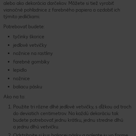
alebo ako dekorácia darčekov. Môžete si tiež vyrobiť
vianočné pohľadnice z farebného papiera a ozdobiť ich
týmito jedličkami.
Potrebovať budete:
tyčinky škorice
jedľové vetvičky
nožnice na rastliny
farebné gombíky
lepidlo
nožnice
baliacu pásku
Ako na to:
Použite tri rôzne dlhé jedľové vetvičky, s dĺžkou od troch
do deviatich centimetrov. Na každú dekoráciu tak
budete potrebovať jednu krátku, jednu stredne dlhú
a jednu dlhú vetvičku.
Odstrihnite si kus baliacej pásky a nalepte ju vo forme