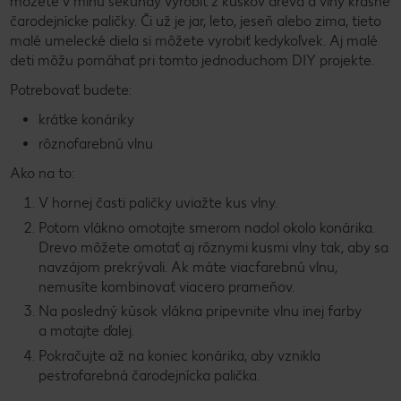
môžete v mihu sekundy vyrobiť z kúskov dreva a vlny krásne
čarodejnícke paličky. Či už je jar, leto, jeseň alebo zima, tieto
malé umelecké diela si môžete vyrobiť kedykoľvek. Aj malé
deti môžu pomáhať pri tomto jednoduchom DIY projekte.
Potrebovať budete:
krátke konáriky
rôznofarebnú vlnu
Ako na to:
V hornej časti paličky uviažte kus vlny.
Potom vlákno omotajte smerom nadol okolo konárika.
Drevo môžete omotať aj rôznymi kusmi vlny tak, aby sa
navzájom prekrývali. Ak máte viacfarebnú vlnu,
nemusíte kombinovať viacero prameňov.
Na posledný kúsok vlákna pripevnite vlnu inej farby
a motajte ďalej.
Pokračujte až na koniec konárika, aby vznikla
pestrofarebná čarodejnícka palička.