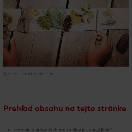
© Elena – stock.adobe.com
© Elena – stock.adobe.com
Prehľad obsahu na tejto stránke
Tvorenie z prírodných materiálov je „upcyklácia“