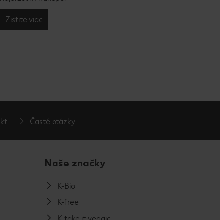
Zistite viac
kt
Časté otázky
Naše značky
K-Bio
K-free
K-take it veggie