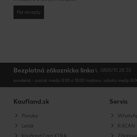
Na recepty
Bezplatná zákaznícka linka
0800/15 28 35
pondelok - piatok medzi 8:00 a 18:00 hodinou, sobota medzi 8:0
Kaufland.sk
Servis
Ponuka
WhatsAp
Leták
K-SCAN
Kaufland Card XTRA
Zálohova