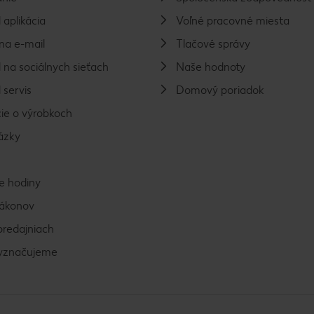
 aplikácia
Voľné pracovné miesta
na e-mail
Tlačové správy
 na sociálnych sieťach
Naše hodnoty
 servis
Domový poriadok
ie o výrobkoch
ázky
e hodiny
zákonov
predajniach
vyznačujeme