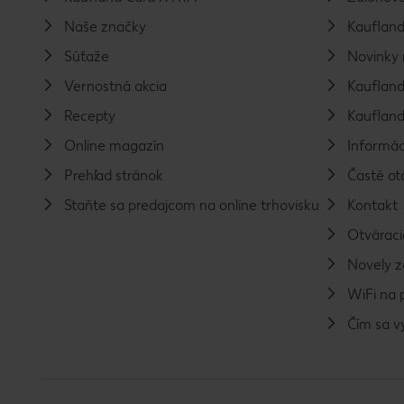
Naše značky
Kaufland
Súťaže
Novinky 
Vernostná akcia
Kaufland
Recepty
Kaufland
Online magazín
Informác
Prehľad stránok
Časté ot
Staňte sa predajcom na online trhovisku
Kontakt
Otváraci
Novely 
WiFi na 
Čím sa 