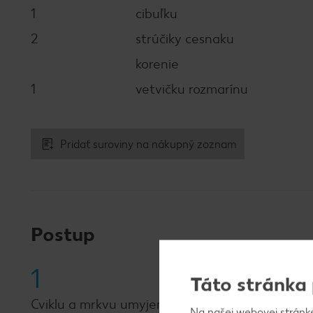
1
cibuľku
2
strúčiky cesnaku
korenie
1
vetvičku rozmarínu
Pridať suroviny na nákupný zoznam
Postup
1
Táto stránka
Cviklu a mrkvu umyjeme a ošúpeme. Nakrájame 
Na
našej
webovej stránk