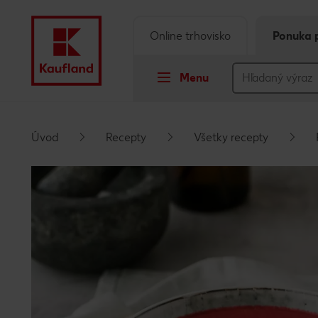
Online trhovisko
Ponuka 
Menu
Prejsť na
Úvod
Recepty
Všetky recepty
Hlavný obsah
Päta
Vyskakovací bočný panel