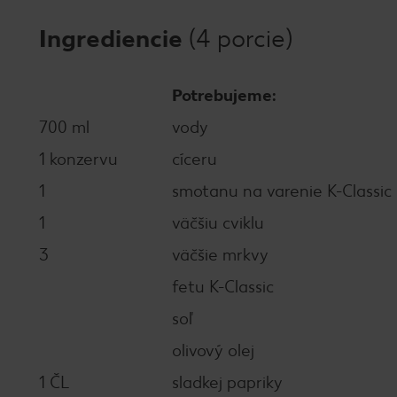
Ingrediencie
(4 porcie)
Potrebujeme:
700 ml
vody
1 konzervu
cíceru
1
smotanu na varenie K-Classic
1
väčšiu cviklu
3
väčšie mrkvy
fetu K-Classic
soľ
olivový olej
1 ČL
sladkej papriky