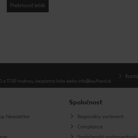
Prelistovať leták
Konta
0 a 17:00 hodinou, bezplatná linka alebo info@kaufland.sk
Spoločnosť
p Newsletter
Regionálny sortiment
Compliance
nie
Spoločenská zodpovednosť