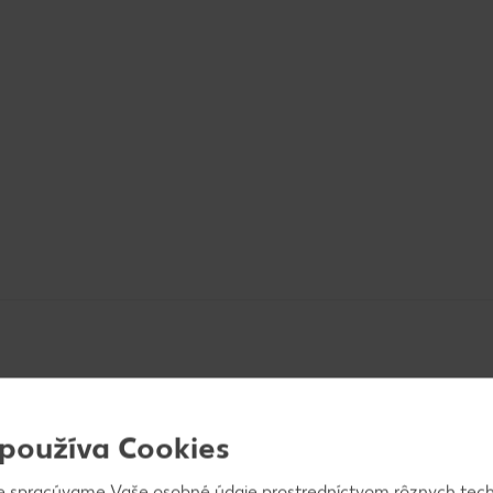
 používa Cookies
ich na rovnako veľké kocky a dáme na plech. Cibuľ
e spracúvame Vaše osobné údaje prostredníctvom rôznych tech