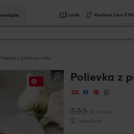
predajne
Leták
Kaufland Card XTR
Polievka z pečenej cvikly
Polievka z p
Zdieľať
Zdieľať
Zdieľať
do 60 minút
Jednoduché