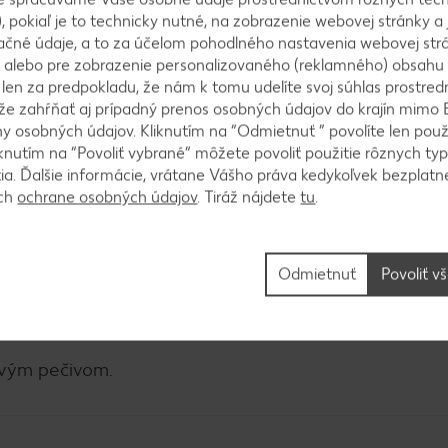
h spolu s cesnakom. Ten môžeme dať na plech v šupk
, pokiaľ je to technicky nutné, na zobrazenie webovej stránky a 
, osolíme, okoreníme a dáme do rúry. Pečieme pri 1
ačné údaje, a to za účelom pohodlného nastavenia webovej strá
 alebo pre zobrazenie personalizovaného (reklamného) obsahu
k len za predpokladu, že nám k tomu udelíte svoj súhlas prostred
ôže zahŕňať aj prípadný prenos osobných údajov do krajín mimo 
 osobných údajov. Kliknutím na “Odmietnuť ” povolíte len použ
knutím na “Povoliť vybrané” môžete povoliť použitie rôznych typ
tia. Ďalšie informácie, vrátane Vášho práva kedykoľvek bezplatne
inu preložíme do hrnca. Zalejeme vodou a necháme z
ách
ochrane osobných údajov
. Tiráž nájdete
tu
.
ilejeme smotanu na varenie a dochutíme podľa pot
stavíme. Cícer scedíme, dáme na panvicu s kvapkou 
me.
Odmietnuť
Povoliť v
avým pečivom.