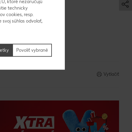
EÚ, ktoré nezaručujú
itie technicky
ov cookies, resp.
 svoj súhlas odvolať,
šetky
Povoliť vybrané
Vytlačiť