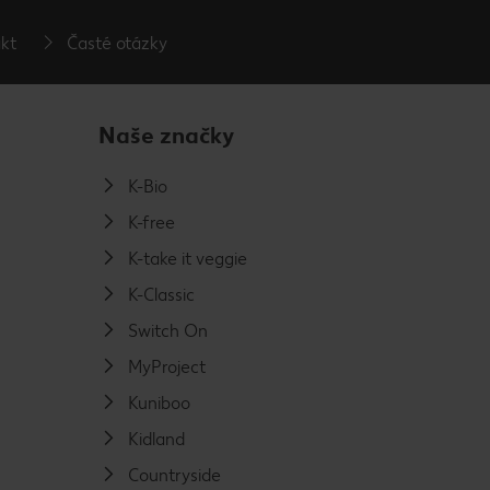
kt
Časté otázky
Naše značky
K-Bio
K-free
K-take it veggie
K-Classic
Switch On
MyProject
Kuniboo
Kidland
Countryside