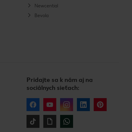
Newcential
Bevola
Pridajte sa k nám aj na
sociálnych sieťach:
Facebook
YouTube
Instagram
LinkedIn
Pinterest
Tiktok
Giphy
WhatsApp