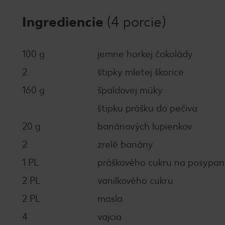
Ingrediencie
(4 porcie)
100 g
jemne horkej čokolády
2
štipky mletej škorice
160 g
špaldovej múky
štipku prášku do pečiva
20 g
banánových lupienkov
2
zrelé banány
1 PL
práškového cukru na posypan
2 PL
vanilkového cukru
2 PL
masla
4
vajcia