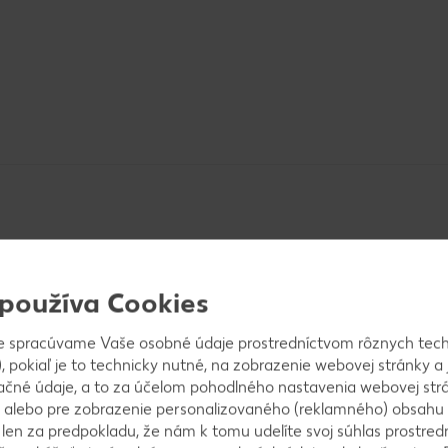
 používa Cookies
l mlieka a zjemníme škoricou.
e spracúvame Vaše osobné údaje prostredníctvom rôznych tech
, pokiaľ je to technicky nutné, na zobrazenie webovej stránky a 
ačné údaje, a to za účelom pohodlného nastavenia webovej strá
 alebo pre zobrazenie personalizovaného (reklamného) obsahu
k len za predpokladu, že nám k tomu udelíte svoj súhlas prostred
kor, múku a prášok do pečiva. Banány olúpeme a nakr