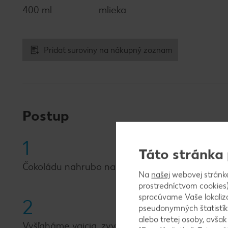
400 ml
mlieka
Pridať suroviny na nákupný zoznam
Postup
1
Táto stránka
Čokoládu nahrubo nakrájame, roztopíme v 100 m
Na
našej
webovej stránk
prostredníctvom cookies)
spracúvame Vaše lokaliz
2
pseudonymných štatistík
alebo tretej osoby, avša
Vyšľaháme vajcia, zvyšné mlieko, vanilkový cu