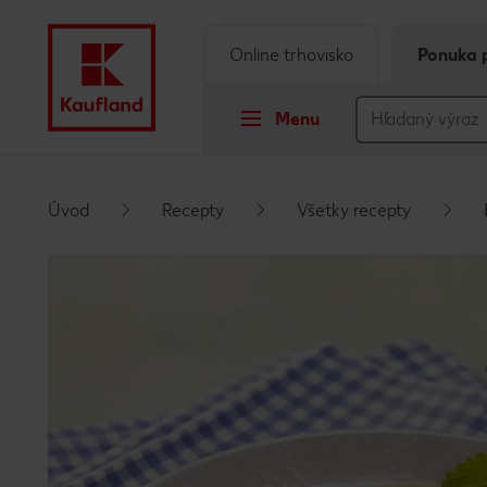
Online trhovisko
Ponuka 
Menu
Prejsť na
Úvod
Recepty
Všetky recepty
Hlavný obsah
Päta
Vyskakovací bočný panel