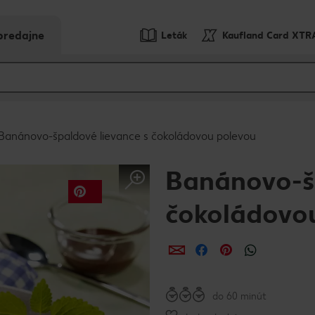
predajne
Leták
Kaufland Card XTR
Banánovo-špaldové lievance s čokoládovou polevou
Banánovo-šp
čokoládovo
Zdieľať
Zdieľať
Zdieľať
do 60 minút