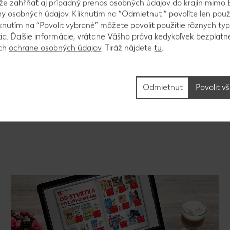
ôže zahŕňať aj prípadný prenos osobných údajov do krajín mimo 
a spolu s kolieskami banánov primiešame do cesta.
 osobných údajov. Kliknutím na “Odmietnuť ” povolíte len použ
knutím na “Povoliť vybrané” môžete povoliť použitie rôznych typ
tia. Ďalšie informácie, vrátane Vášho práva kedykoľvek bezplatne
ách
ochrane osobných údajov
. Tiráž nájdete
tu
.
hnedé lievance. Lievance dáme na tanier, polejeme
rom a servírujeme.
Odmietnuť
Povoliť v