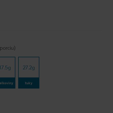
porciu)
17.5
g
27.2
g
elkoviny
tuky