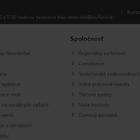
Konta
0 a 17:00 hodinou, bezplatná linka alebo info@kaufland.sk
Spoločnosť
p Newsletter
Regionálny sortiment
Compliance
nie
Spoločenská zodpovednosť
 aplikácia
Voľné pracovné miesta
na e-mail
Tlačové správy
 na sociálnych sieťach
Naše hodnoty
 servis
Domový poriadok
ie o výrobkoch
ázky