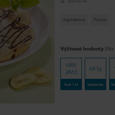
Jednoduché
Ingrediencie
Postup
Výživové hodnoty
(Na 
589/​
68.1
g
2463
kcal / kJ
sacharidy
bi