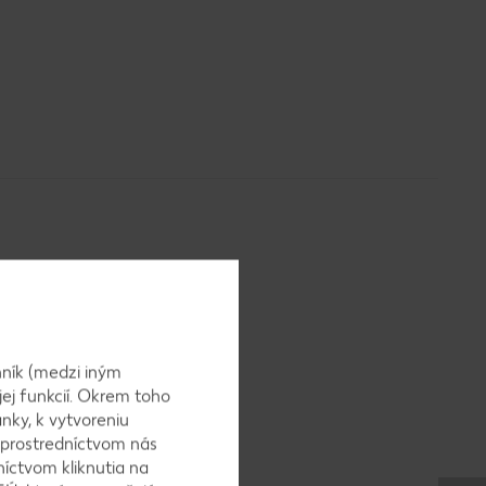
ník (medzi iným
jej funkcií. Okrem toho
nky, k vytvoreniu
 prostredníctvom nás
níctvom kliknutia na
ájame na