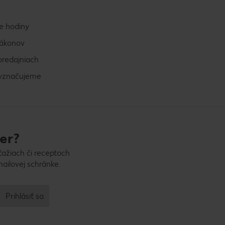
e hodiny
zákonov
predajniach
vyznačujeme
er?
ťažiach či receptoch
ailovej schránke.
Prihlásiť sa