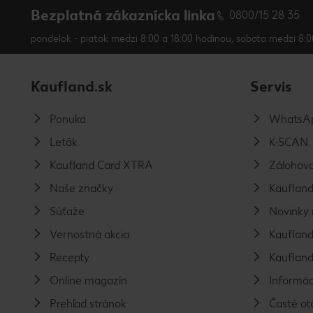
Bezplatná zákaznícka linka
0800/15 28 35
pondelok - piatok medzi 8:00 a 18:00 hodinou, sobota medzi 8:0
Kaufland.sk
Servis
Ponuka
WhatsAp
Leták
K-SCAN
Kaufland Card XTRA
Zálohova
Naše značky
Kaufland
Súťaže
Novinky 
Vernostná akcia
Kaufland
Recepty
Kaufland
Online magazín
Informác
Prehľad stránok
Časté ot