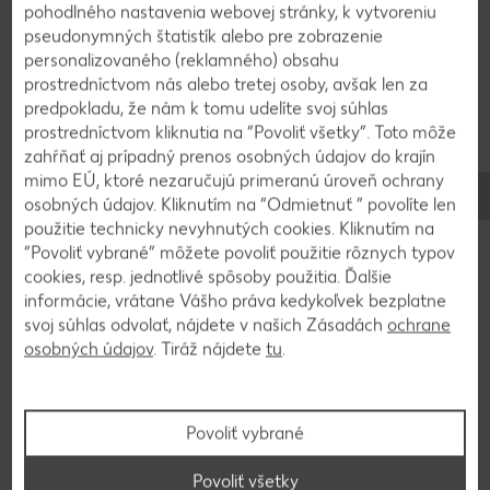
3
pohodlného nastavenia webovej stránky, k vytvoreniu
pseudonymných štatistík alebo pre zobrazenie
Zmiešame múku, prášok do pečiva a kakao a
personalizovaného (reklamného) obsahu
striedavo s jogurtom ich vmiešavame do cesta.
prostredníctvom nás alebo tretej osoby, avšak len za
Cesto nalejeme do formy, uhladíme ho, pečieme
predpokladu, že nám k tomu udelíte svoj súhlas
vo vyhriatej rúre približne 55 minút a necháme
prostredníctvom kliknutia na “Povoliť všetky”. Toto môže
vychladnúť vo forme.
zahŕňať aj prípadný prenos osobných údajov do krajín
mimo EÚ, ktoré nezaručujú primeranú úroveň ochrany
osobných údajov. Kliknutím na “Odmietnuť ” povolíte len
4
použitie technicky nevyhnutých cookies. Kliknutím na
“Povoliť vybrané” môžete povoliť použitie rôznych typov
cookies, resp. jednotlivé spôsoby použitia. Ďalšie
Na polevu umyjeme citrón v horúcej vode,
informácie, vrátane Vášho práva kedykoľvek bezplatne
nastrúhame 1 ČL kôry a vytlačíme 2 PL šťavy.
svoj súhlas odvolať, nájdete v našich Zásadách
ochrane
Maslo vymiešame s práškovým cukrom na krém.
osobných údajov
. Tiráž nájdete
tu
.
Pridáme krémový syr, citrónovú šťavu a kôru a
premiešame.
Povoliť vybrané
5
Povoliť všetky