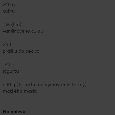
240 g
cukru
1 ks (8 g)
vanilínového cukru
2 ČL
prášku do pečiva
180 g
jogurtu
200 g (+ trochu na vymastenie formy)
mäkkého masla
Na polevu: