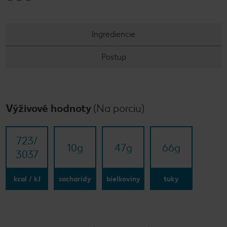
Ingrediencie
Postup
Výživové hodnoty
(Na porciu)
723/​
10
g
47
g
66
g
3037
kcal / kJ
sacharidy
bielkoviny
tuky