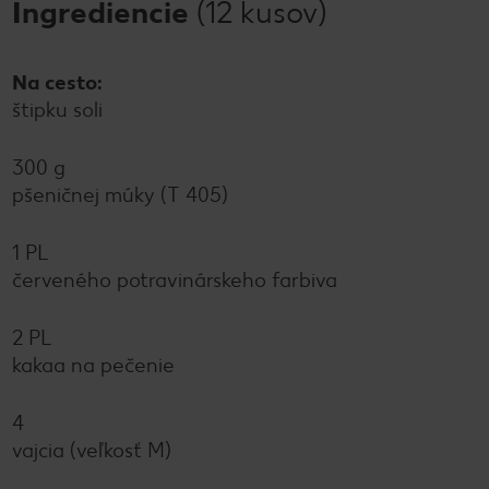
Ingrediencie
(12 kusov)
Na cesto:
štipku soli
300 g
pšeničnej múky (T 405)
1 PL
červeného potravinárskeho farbiva
2 PL
kakaa na pečenie
4
vajcia (veľkosť M)