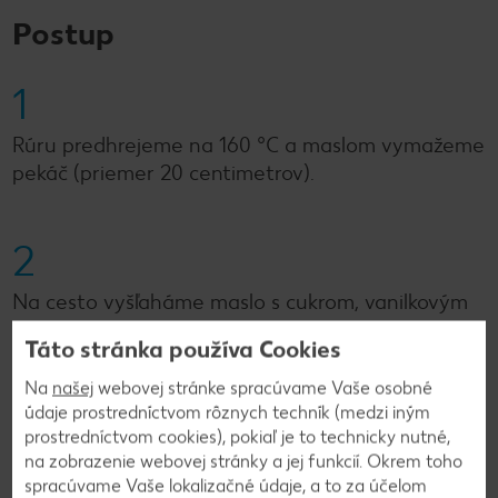
Postup
1
Rúru predhrejeme na 160 °C a maslom vymažeme
pekáč (priemer 20 centimetrov).
2
Na cesto vyšľaháme maslo s cukrom, vanilkovým
cukrom a soľou v kuchynskom robote na
Táto stránka používa Cookies
najvyššom stupni, kým nevznikne krémová hmota.
Postupne pridávame vajcia a miešame. Jogurt
Na
našej
webovej stránke spracúvame Vaše osobné
vymiešame s potravinárskym farbivom do hladka.
údaje prostredníctvom rôznych techník (medzi iným
prostredníctvom cookies), pokiaľ je to technicky nutné,
na zobrazenie webovej stránky a jej funkcií. Okrem toho
spracúvame Vaše lokalizačné údaje, a to za účelom