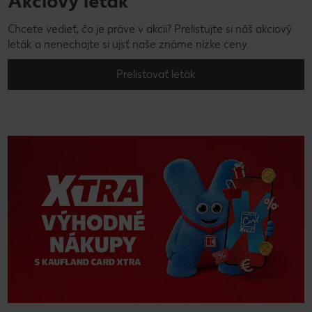
Akciový leták
Chcete vedieť, čo je práve v akcii? Prelistujte si náš akciový
leták a nenechajte si ujsť naše známe nízke ceny.
Prelistovať leták