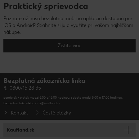
Praktický sprievodca
Poznáte už našu bezplatnú mobilnú aplikáciu dostupnú pre
iOS a Android? Stiahnite si ju a využite pri vašom najbližšom
nákupe.
Zistite viac
Bezplatná zákaznícka linka
0800/15 28 35
pondelok - piatok medzi 8:00 a 18:00 hodinou, sobota medzi 8:00 a 17:00 hodinou,
bezplatná linka alebo info@kaufland.sk
Kontakt
Časté otázky
Kaufland.sk