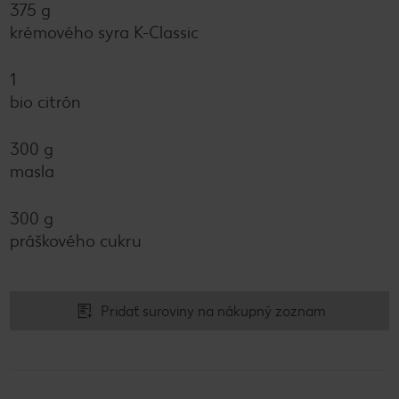
375 g
krémového syra K-Classic
1
bio citrón
300 g
masla
300 g
práškového cukru
Pridať suroviny na nákupný zoznam