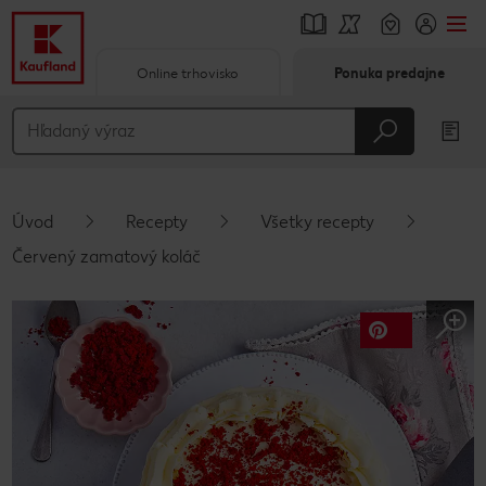
Online trhovisko
Ponuka predajne
Prejsť na
Hlavný obsah
Päta
Úvod
Recepty
Všetky recepty
Vyskakovací bočný panel
Červený zamatový koláč