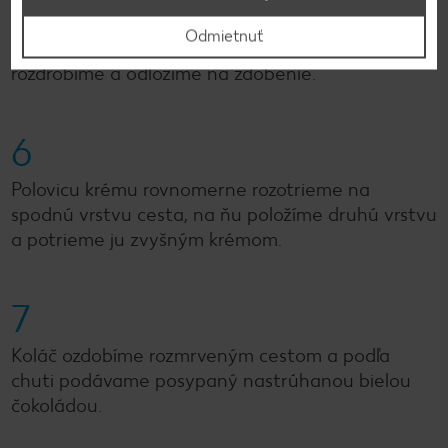
Vychladnutý koláč v prípade potreby zarovnáme
Odmietnuť
a vodorovne rozrežeme na polovicu. Zvyšné cesto
rozdrobíme a odložíme na zdobenie.
6
Polovicu krému rovnomerne rozotrieme na
spodnú vrstvu cesta, na ňu položíme druhú vrstvu
a potrieme ju zvyšným krémom.
7
Koláč ozdobíme rozmrveným cestom a podľa
chuti podávame posypaný nastrúhanou bielou
čokoládou.