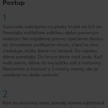
Postup
1
Guanciale nakrájame na pásiky hrubé asi 0,5 cm.
Paradajky roztlačíme vidličkou alebo ponorným
mixérom. Na rozpálenej panvici opečieme slaninu
do chrumkava, podlejeme vínom, a keď sa víno
zredukuje, kúsky dáme na tanierik. Do výpeku
dáme paradajky. Do hrnca dáme variť vodu. Keď
voda zovrie, dáme do nej lyžičku soli a cestoviny.
Nastavíme si časovač o 2 minúty menej, ako je
uvedené na obale cestovín.
2
Kým sa cestoviny varia, pomaly varíme roztlačené