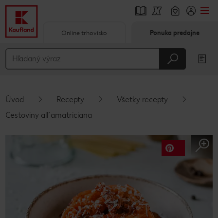
Online trhovisko
Ponuka predajne
Prejsť na
Hlavný obsah
Päta
Úvod
Recepty
Všetky recepty
Vyskakovací bočný panel
Cestoviny all´amatriciana