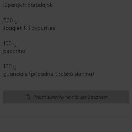
lúpaných paradajok
300 g
špagiet K-Favourites
100 g
pecorina
150 g
guanciale (prípadne tirolskú slaninu)
Pridať suroviny na nákupný zoznam