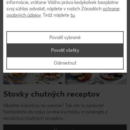
informácie, vrátane Vášho práva kedykoľvek bezplatne
svoj súhlas odvolať, nájdete v našich Zásadách
ochrane
osobných údajov
. Tiráž nájdete
tu
.
Povoliť vybrané
Povoliť všetky
Odmietnuť
Stovky chutných receptov
Hľadáte inšpiráciu na varenie? Tak ste tu správne!
Nahliadnite do našej on-line kuchárky a vyberajte z
množstva chutných receptov.