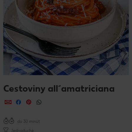
Cestoviny all´amatriciana
Zdieľať
Zdieľať
Zdieľať
do 30 minút
Jednoduché