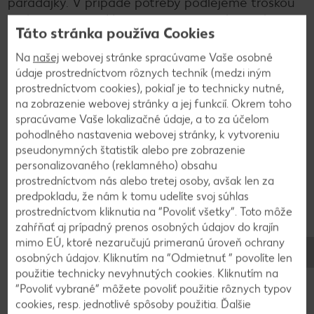
paradajky. V prípade potreby podlejeme troškou
vody z cestovín. Uvarené cestoviny dáme do
Táto stránka používa Cookies
panvice s omáčkou, pridáme upečené guanciale a
naberačku vody z cestovín. Za stáleho miešania
Na
našej
webovej stránke spracúvame Vaše osobné
varíme ešte 2-3 minúty, aby boli cestoviny al
údaje prostredníctvom rôznych techník (medzi iným
prostredníctvom cookies), pokiaľ je to technicky nutné,
dente. Počas miešania postupne pridávame
na zobrazenie webovej stránky a jej funkcií. Okrem toho
nastrúhané pecorino a po troške vodu z cestovín,
spracúvame Vaše lokalizačné údaje, a to za účelom
aby bola omáčka krémová.
pohodlného nastavenia webovej stránky, k vytvoreniu
pseudonymných štatistík alebo pre zobrazenie
personalizovaného (reklamného) obsahu
3
prostredníctvom nás alebo tretej osoby, avšak len za
predpokladu, že nám k tomu udelíte svoj súhlas
Podávame posypané čerstvo pomletým čiernym
prostredníctvom kliknutia na “Povoliť všetky”. Toto môže
korením a pecorinom.
zahŕňať aj prípadný prenos osobných údajov do krajín
mimo EÚ, ktoré nezaručujú primeranú úroveň ochrany
osobných údajov. Kliknutím na “Odmietnuť ” povolíte len
použitie technicky nevyhnutých cookies. Kliknutím na
Späť na prehľad
“Povoliť vybrané” môžete povoliť použitie rôznych typov
cookies, resp. jednotlivé spôsoby použitia. Ďalšie