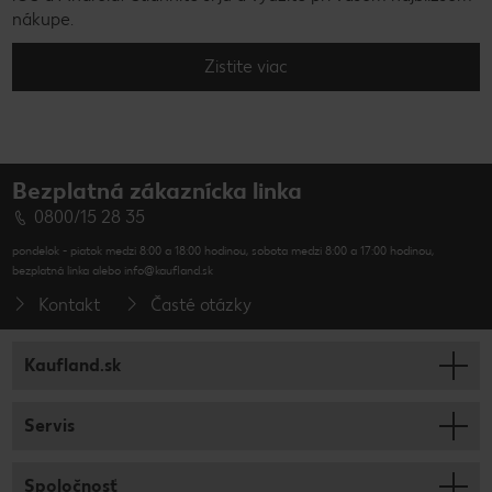
nákupe.
Zistite viac
Bezplatná zákaznícka linka
0800/15 28 35
pondelok - piatok medzi 8:00 a 18:00 hodinou, sobota medzi 8:00 a 17:00 hodinou,
bezplatná linka alebo info@kaufland.sk
Kontakt
Časté otázky
Kaufland.sk
Servis
Spoločnosť