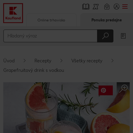
Online trhovisko
Ponuka predajne
Prejsť na
Hlavný obsah
Päta
Úvod
Recepty
Všetky recepty
Vyskakovací bočný panel
Grapefruitový drink s vodkou