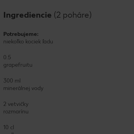
Ingrediencie
(2 poháre)
Potrebujeme:
niekoľko kociek ľadu
0.5
grapefruitu
300 ml
minerálnej vody
2 vetvičky
rozmarínu
10 cl