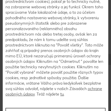
prostredníctvom cookies), pokiaľ je to technicky nutné,
Grapefruit, ľad a vodku rozdelíme do dvoch
na zobrazenie webovej stránky a jej funkcií. Okrem toho
spracúvame Vaše lokalizačné údaje, a to za účelom
pohárov a dolejeme minerálnu vodu. Dozdobíme
pohodlného nastavenia webovej stránky, k vytvoreniu
vetvičkami rozmarínu a servírujeme.
pseudonymných štatistík alebo pre zobrazenie
personalizovaného (reklamného) obsahu
prostredníctvom nás alebo tretej osoby, avšak len za
predpokladu, že nám k tomu udelíte svoj súhlas
Späť na prehľad
prostredníctvom kliknutia na “Povoliť všetky”. Toto môže
zahŕňať aj prípadný prenos osobných údajov do krajín
mimo EÚ, ktoré nezaručujú primeranú úroveň ochrany
osobných údajov. Kliknutím na “Odmietnuť ” povolíte len
použitie technicky nevyhnutých cookies. Kliknutím na
“Povoliť vybrané” môžete povoliť použitie rôznych typov
cookies, resp. jednotlivé spôsoby použitia. Ďalšie
informácie, vrátane Vášho práva kedykoľvek bezplatne
svoj súhlas odvolať, nájdete v našich Zásadách
ochrane
osobných údajov
. Tiráž nájdete
tu
.