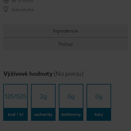
do 15 minút
Jednoduché
Ingrediencie
Postup
Výživové hodnoty
(Na porciu)
125/​525
2
g
0
g
0
g
kcal / kJ
sacharidy
bielkoviny
tuky