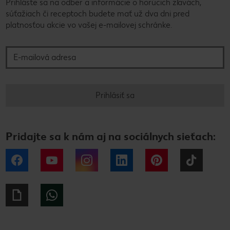
Prihláste sa na odber a informácie o horúcich zľavách,
súťažiach či receptoch budete mať už dva dni pred
platnosťou akcie vo vašej e-mailovej schránke.
E-mailová adresa
Prihlásiť sa
Pridajte sa k nám aj na sociálnych sieťach:
Facebook
YouTube
Instagram
LinkedIn
Pinterest
Tiktok
Giphy
WhatsApp