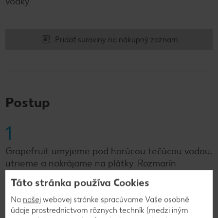
vodky
Pridať suroviny na nákupný zoznam
Postup
1
Grapefruit umyjeme pod horúcou tečúcou vodou,
utrieme a nakrájame na plátky. Rozmarín
umyjeme a osušíme.
Táto stránka používa Cookies
Na
našej
webovej stránke spracúvame Vaše osobné
2
údaje prostredníctvom rôznych techník (medzi iným