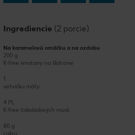
Ingrediencie
(2 porcie)
Na karamelovú omáčku a na ozdobu
200 g
K-free smotany na šľahanie
1
vetvičku mäty
4 PL
K-free čokoládových müsli
80 g
cukru