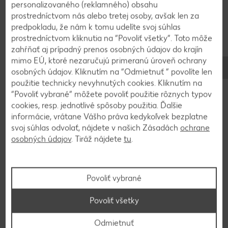
personalizovaného (reklamného) obsahu
prostredníctvom nás alebo tretej osoby, avšak len za
3
predpokladu, že nám k tomu udelíte svoj súhlas
prostredníctvom kliknutia na “Povoliť všetky”. Toto môže
Hrušku ošúpeme, jadierka odstránime a
zahŕňať aj prípadný prenos osobných údajov do krajín
mimo EÚ, ktoré nezaručujú primeranú úroveň ochrany
nakrájame na jemné pásiky. Mätu umyjeme,
osobných údajov. Kliknutím na “Odmietnuť ” povolíte len
osušíme a natrháme lístky.
použitie technicky nevyhnutých cookies. Kliknutím na
“Povoliť vybrané” môžete povoliť použitie rôznych typov
cookies, resp. jednotlivé spôsoby použitia. Ďalšie
4
informácie, vrátane Vášho práva kedykoľvek bezplatne
svoj súhlas odvolať, nájdete v našich Zásadách
ochrane
Kašu naplníme do dvoch misiek, pridáme hrušky,
osobných údajov
. Tiráž nájdete
tu
.
mätu a müsli. Pokvapkáme karamelovou omáčkou
a podávame.
Povoliť vybrané
Povoliť všetky
Späť na prehľad
Odmietnuť