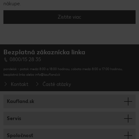
nákupe.
Zistite viac
Bezplatná zákaznícka linka
0800/15 28 35
pondelok - piatok medzi 8:00 a 18:00 hodinou, sobota medzi 8:00 a 17:00 hodinou,
bezplatná linka alebo info@kaufland.sk
Kontakt
Časté otázky
Kaufland.sk
Servis
Spoločnosť