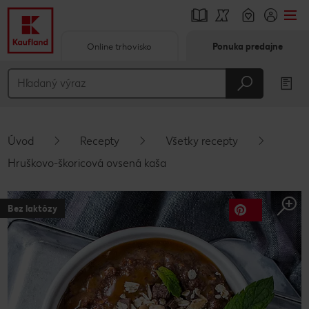
Online trhovisko
Ponuka predajne
Prejsť na
Hlavný obsah
Päta
Úvod
Recepty
Všetky recepty
Vyskakovací bočný panel
Hruškovo-škoricová ovsená kaša
Bez laktózy