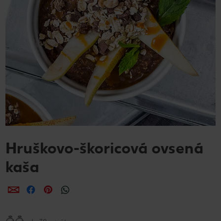
Hruškovo-škoricová ovsená
kaša
Zdieľať
Zdieľať
Zdieľať