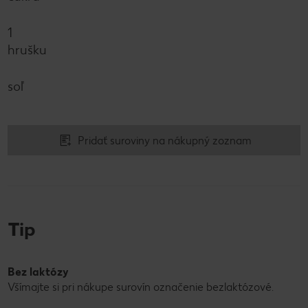
1
hrušku
soľ
Pridať suroviny na nákupný zoznam
Tip
Bez laktózy
Všímajte si pri nákupe surovín označenie bezlaktózové.