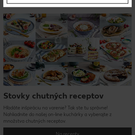
Stovky chutných receptov
Hľadáte inšpiráciu na varenie? Tak ste tu správne!
Nahliadnite do našej on-line kuchárky a vyberajte z
množstva chutných receptov.
Na recepty