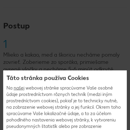
Postup
1
Mlieko a kakao, med a škoricu necháme pomaly
zovrieť. Zoberieme zo sporáka, primiešame
ovsené vločky a necháme 5-6 minút odkryté
napučať.
Táto stránka používa Cookies
Na
našej
webovej stránke spracúvame Vaše osobné
údaje prostredníctvom rôznych techník (medzi iným
2
prostredníctvom cookies), pokiaľ je to technicky nutné,
na zobrazenie webovej stránky a jej funkcií. Okrem toho
Medzitým dáme do hrnca cukor a necháme ho
spracúvame Vaše lokalizačné údaje, a to za účelom
skaramelizovať. Zalejeme smotanou a pri miernej
pohodlného nastavenia webovej stránky, k vytvoreniu
teplote varíme približne 5 minút. Ochutíme soľou.
pseudonymných štatistík alebo pre zobrazenie