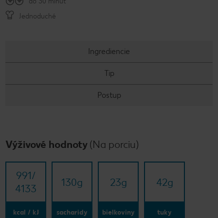
do 30 minút
Jednoduché
Ingrediencie
Tip
Postup
Výživové hodnoty
(Na porciu)
991/​
130
g
23
g
42
g
4133
kcal / kJ
sacharidy
bielkoviny
tuky