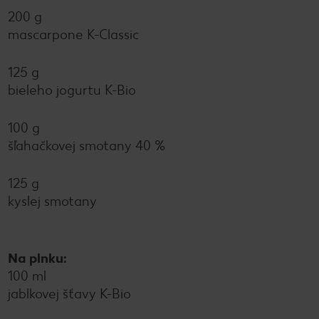
200 g
mascarpone K-Classic
125 g
bieleho jogurtu K-Bio
100 g
šľahačkovej smotany 40 %
125 g
kyslej smotany
Na plnku:
100 ml
jablkovej šťavy K-Bio