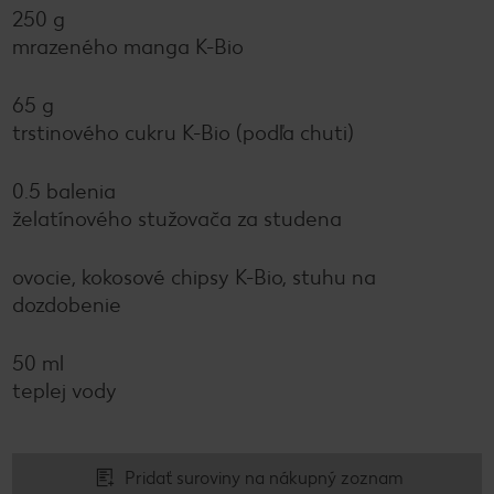
250 g
mrazeného manga K-Bio
65 g
trstinového cukru K-Bio (podľa chuti)
0.5 balenia
želatínového stužovača za studena
ovocie, kokosové chipsy K-Bio, stuhu na
dozdobenie
50 ml
teplej vody
Pridať suroviny na nákupný zoznam