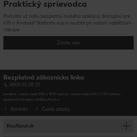
Praktický sprievodca
Poznáte už našu bezplatnú mobilnú aplikáciu dostupnú pre
iOS a Android? Stiahnite si ju a využite pri vašom najbližšom
nákupe.
Zistite viac
Bezplatná zákaznícka linka
0800/15 28 35
pondelok - piatok medzi 8:00 a 18:00 hodinou, sobota medzi 8:00 a 17:00 hodinou,
bezplatná linka alebo info@kaufland.sk
Kontakt
Časté otázky
Kaufland.sk