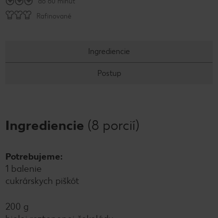
do 60 minút
Rafinované
Ingrediencie
Postup
Ingrediencie
(8 porcií)
Potrebujeme:
1 balenie
cukrárskych piškót
200 g