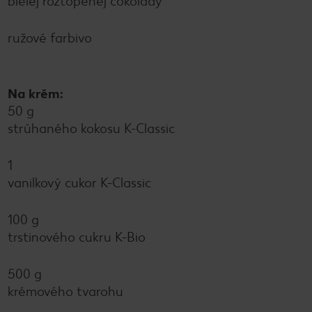
bielej roztopenej čokolády
ružové farbivo
Na krém:
50 g
strúhaného kokosu K-Classic
1
vanilkový cukor K-Classic
100 g
trstinového cukru K-Bio
500 g
krémového tvarohu