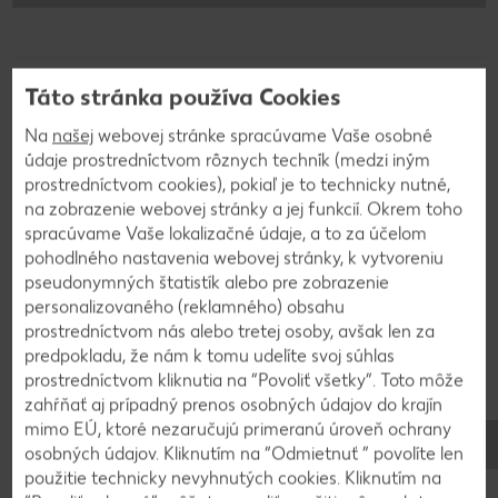
Táto stránka používa Cookies
Postup
Na
našej
webovej stránke spracúvame Vaše osobné
údaje prostredníctvom rôznych techník (medzi iným
1
prostredníctvom cookies), pokiaľ je to technicky nutné,
na zobrazenie webovej stránky a jej funkcií. Okrem toho
spracúvame Vaše lokalizačné údaje, a to za účelom
Najprv vymiešame farbivo s čokoládou. Piškóty
pohodlného nastavenia webovej stránky, k vytvoreniu
namočíme do polovice do čokolády a necháme
pseudonymných štatistík alebo pre zobrazenie
zatuhnúť. Vyskladáme čokoládové piškóty po
personalizovaného (reklamného) obsahu
obvode 20 cm otváracej formy. Potom
prostredníctvom nás alebo tretej osoby, avšak len za
vyskladáme nenamočené piškóty na dno formy.
predpokladu, že nám k tomu udelíte svoj súhlas
Pripravíme si krém vymiešaním všetkých surovín.
prostredníctvom kliknutia na “Povoliť všetky”. Toto môže
Polovicu krému dáme do formy.
zahŕňať aj prípadný prenos osobných údajov do krajín
mimo EÚ, ktoré nezaručujú primeranú úroveň ochrany
osobných údajov. Kliknutím na “Odmietnuť ” povolíte len
použitie technicky nevyhnutých cookies. Kliknutím na
2