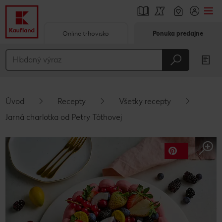
Online trhovisko
Ponuka predajne
Prejsť na
Hlavný obsah
Päta
Úvod
Recepty
Všetky recepty
Vyskakovací bočný panel
Jarná charlotka od Petry Tóthovej