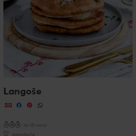
Langoše
Zdieľať
Zdieľať
Zdieľať
do 60 minút
Jednoduché