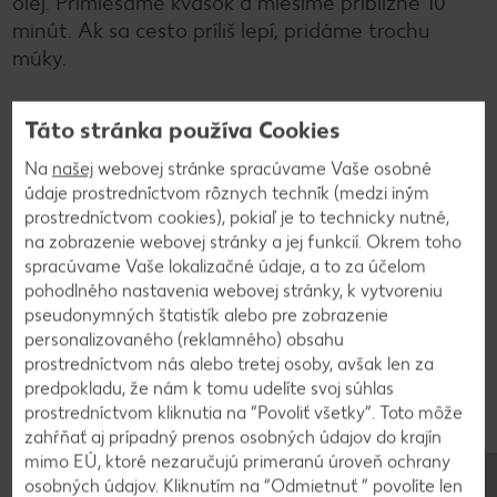
olej. Primiešame kvások a miesime približne 10
minút. Ak sa cesto príliš lepí, pridáme trochu
múky.
Táto stránka používa Cookies
2
Na
našej
webovej stránke spracúvame Vaše osobné
Cesto necháme po vymiesení kysnúť na teplom
údaje prostredníctvom rôznych techník (medzi iným
mieste, kým zdvojnásobí objem. V panvici
prostredníctvom cookies), pokiaľ je to technicky nutné,
zohrejeme dostatočné množstvo oleja na
na zobrazenie webovej stránky a jej funkcií. Okrem toho
spracúvame Vaše lokalizačné údaje, a to za účelom
vyprážanie. Cesto rozdelíme na 10 rovnakých
pohodlného nastavenia webovej stránky, k vytvoreniu
bochníkov. Bochníky postupne vaľkáme a
pseudonymných štatistík alebo pre zobrazenie
smažíme z oboch strán v rozpálenom oleji.
personalizovaného (reklamného) obsahu
prostredníctvom nás alebo tretej osoby, avšak len za
predpokladu, že nám k tomu udelíte svoj súhlas
3
prostredníctvom kliknutia na “Povoliť všetky”. Toto môže
zahŕňať aj prípadný prenos osobných údajov do krajín
Hotové langoše necháme odkvapkať na
mimo EÚ, ktoré nezaručujú primeranú úroveň ochrany
papierovej utierke. Podávame s kyslou smotanou,
osobných údajov. Kliknutím na “Odmietnuť ” povolíte len