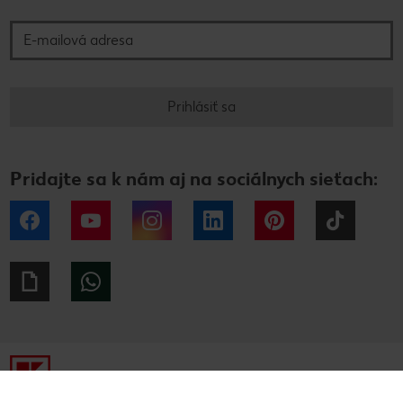
E-mailová adresa
Prihlásiť sa
Pridajte sa k nám aj na sociálnych sieťach:
Facebook
YouTube
Instagram
LinkedIn
Pinterest
Tiktok
Giphy
WhatsApp