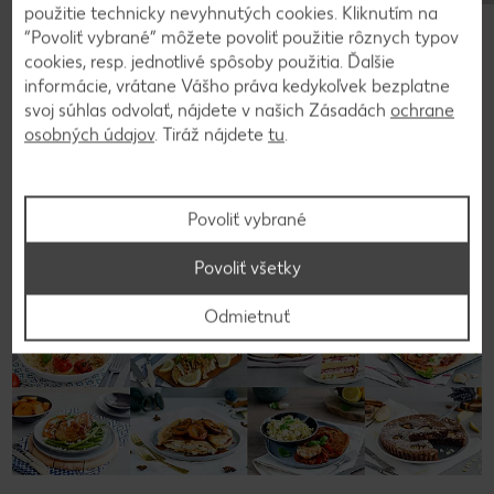
bylinkami, syrom alebo čerstvým cesnakom.
použitie technicky nevyhnutých cookies. Kliknutím na
“Povoliť vybrané” môžete povoliť použitie rôznych typov
cookies, resp. jednotlivé spôsoby použitia. Ďalšie
informácie, vrátane Vášho práva kedykoľvek bezplatne
svoj súhlas odvolať, nájdete v našich Zásadách
ochrane
Späť na prehľad
osobných údajov
. Tiráž nájdete
tu
.
Povoliť vybrané
Povoliť všetky
Odmietnuť