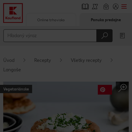
Online trhovisko
Ponuka predajne
Prejsť na
Hlavný obsah
Päta
Úvod
Recepty
Všetky recepty
Vyskakovací bočný panel
Langoše
Vegetariánske