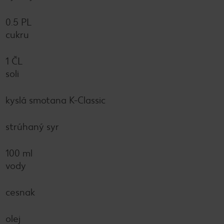
0.5 PL
cukru
1 ČL
soli
kyslá smotana K-Classic
strúhaný syr
100 ml
vody
cesnak
olej