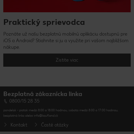
Praktický sprievodca
Poznáte už našu bezplatnú mobilnú aplikáciu dostupnú pre
iOS a Android? Stiahnite si ju a využite pri vašom najbližšom
nákupe.
Zistite viac
Bezplatná zákaznícka linka
0800/15 28 35
pondelok - piatok medzi 8:00 a 18:00 hodinou, sobota medzi 8:00 a 17:00 hodinou,
bezplatná linka alebo info@kaufland.sk
Kontakt
Časté otázky