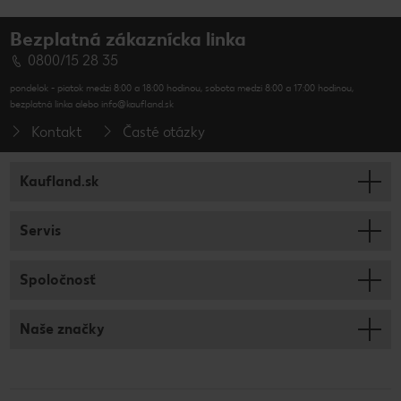
Bezplatná zákaznícka linka
0800/15 28 35
pondelok - piatok medzi 8:00 a 18:00 hodinou, sobota medzi 8:00 a 17:00 hodinou,
bezplatná linka alebo info@kaufland.sk
Kontakt
Časté otázky
Kaufland.sk
Servis
Spoločnosť
Naše značky