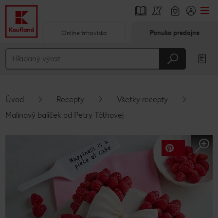
Online trhovisko
Ponuka predajne
Prejsť na
Hlavný obsah
Päta
Úvod
Recepty
Všetky recepty
Vyskakovací bočný panel
Malinový balíček od Petry Tóthovej