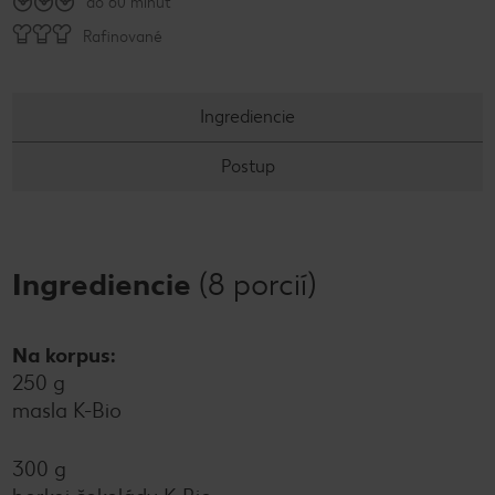
do 60 minút
Rafinované
Ingrediencie
Postup
Ingrediencie
(8 porcií)
Na korpus:
250 g
masla K-Bio
300 g