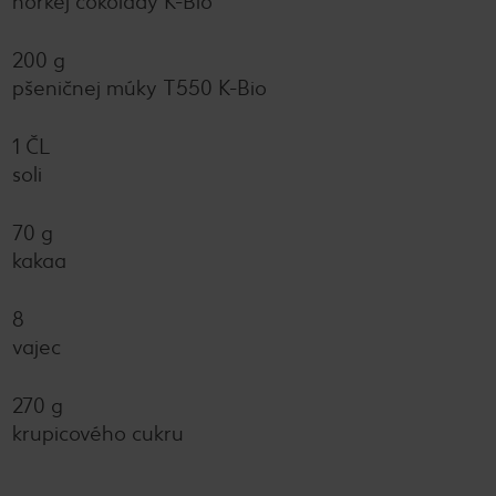
horkej čokolády K-Bio
200 g
pšeničnej múky T550 K-Bio
1 ČL
soli
70 g
kakaa
8
vajec
270 g
krupicového cukru