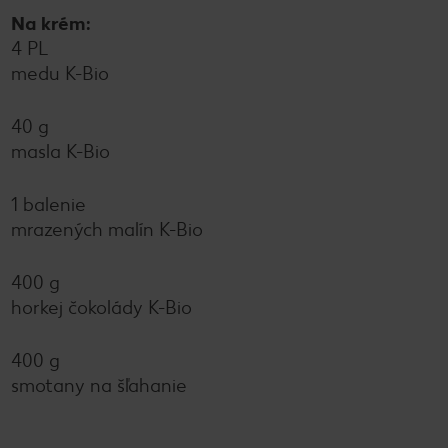
Na krém:
4 PL
medu K-Bio
40 g
masla K-Bio
1 balenie
mrazených malín K-Bio
400 g
horkej čokolády K-Bio
400 g
smotany na šľahanie