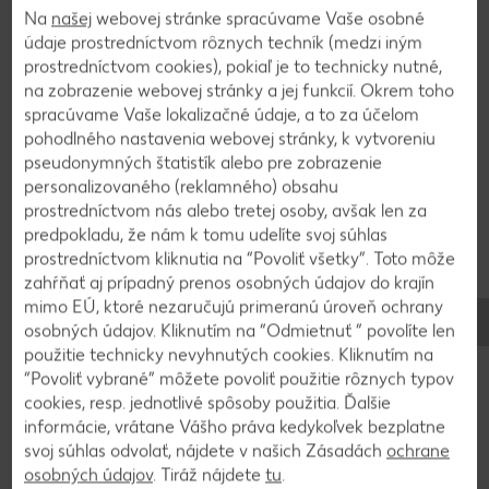
cukor premiešame do jemnej peny, kým sa cukor
Na
našej
webovej stránke spracúvame Vaše osobné
nerozpustí. Do čokolády pridáme zmes cukru a
údaje prostredníctvom rôznych techník (medzi iným
vajec, soľ a múku. Vylejeme do dvoch papierom
prostredníctvom cookies), pokiaľ je to technicky nutné,
vystlaných foriem 18 x 18 cm a pečieme na 170 °C
na zobrazenie webovej stránky a jej funkcií. Okrem toho
približne 32 minút.
spracúvame Vaše lokalizačné údaje, a to za účelom
pohodlného nastavenia webovej stránky, k vytvoreniu
pseudonymných štatistík alebo pre zobrazenie
personalizovaného (reklamného) obsahu
2
prostredníctvom nás alebo tretej osoby, avšak len za
predpokladu, že nám k tomu udelíte svoj súhlas
Medzitým si pripravíme krém. Smotanu zohrejeme
prostredníctvom kliknutia na “Povoliť všetky”. Toto môže
do bodu varu, do misy pridáme čokoládu a
zahŕňať aj prípadný prenos osobných údajov do krajín
zalejeme ju horúcou smotanou. Necháme chvíľu
mimo EÚ, ktoré nezaručujú primeranú úroveň ochrany
postáť a vymiešame dohladka. Primiešame med a
osobných údajov. Kliknutím na “Odmietnuť ” povolíte len
maslo.
použitie technicky nevyhnutých cookies. Kliknutím na
“Povoliť vybrané” môžete povoliť použitie rôznych typov
cookies, resp. jednotlivé spôsoby použitia. Ďalšie
3
informácie, vrátane Vášho práva kedykoľvek bezplatne
svoj súhlas odvolať, nájdete v našich Zásadách
ochrane
osobných údajov
. Tiráž nájdete
tu
.
Pripravíme si mašľu z fondánu niekoľko dní