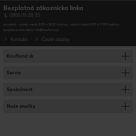
Bezplatná zákaznícka linka
0800/15 28 35
pondelok - piatok medzi 8:00 a 18:00 hodinou, sobota medzi 8:00 a 17:00 hodinou,
bezplatná linka alebo info@kaufland.sk
Kontakt
Časté otázky
Kaufland.sk
Servis
Spoločnosť
Naše značky