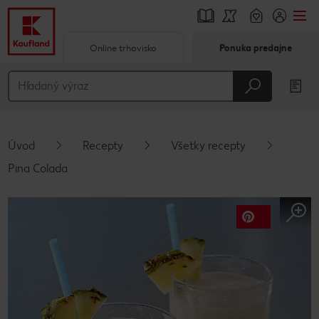
Online trhovisko
Ponuka predajne
Prejsť na
Hlavný obsah
Päta
Úvod
Recepty
Všetky recepty
Vyskakovací bočný panel
Pina Colada