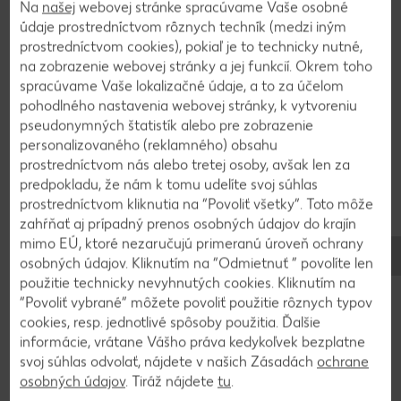
pridáme ľad a silno pretrepeme.
Na
našej
webovej stránke spracúvame Vaše osobné
údaje prostredníctvom rôznych techník (medzi iným
prostredníctvom cookies), pokiaľ je to technicky nutné,
2
na zobrazenie webovej stránky a jej funkcií. Okrem toho
spracúvame Vaše lokalizačné údaje, a to za účelom
pohodlného nastavenia webovej stránky, k vytvoreniu
Pina Coladu naplníme do predchladeného
pseudonymných štatistík alebo pre zobrazenie
pohára, dolejeme Cream Fizz, premiešame a
personalizovaného (reklamného) obsahu
podávame s mesiačikmi ananásu.
prostredníctvom nás alebo tretej osoby, avšak len za
predpokladu, že nám k tomu udelíte svoj súhlas
prostredníctvom kliknutia na “Povoliť všetky”. Toto môže
zahŕňať aj prípadný prenos osobných údajov do krajín
Späť na prehľad
mimo EÚ, ktoré nezaručujú primeranú úroveň ochrany
osobných údajov. Kliknutím na “Odmietnuť ” povolíte len
použitie technicky nevyhnutých cookies. Kliknutím na
“Povoliť vybrané” môžete povoliť použitie rôznych typov
cookies, resp. jednotlivé spôsoby použitia. Ďalšie
informácie, vrátane Vášho práva kedykoľvek bezplatne
svoj súhlas odvolať, nájdete v našich Zásadách
ochrane
osobných údajov
. Tiráž nájdete
tu
.