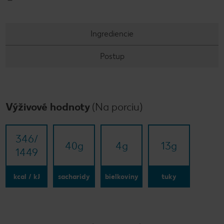
Ingrediencie
Postup
Výživové hodnoty
(Na porciu)
346/​
40
g
4
g
13
g
1449
kcal / kJ
sacharidy
bielkoviny
tuky