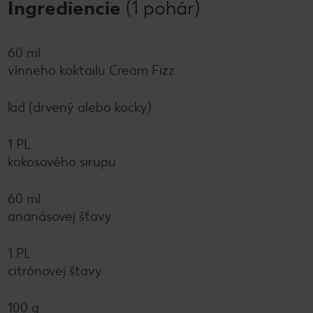
Ingrediencie
(1 pohár)
60 ml
vínneho koktailu Cream Fizz
ľad (drvený alebo kocky)
1 PL
kokosového sirupu
60 ml
ananásovej šťavy
1 PL
citrónovej štavy
100 g