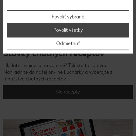
Povoliť vybrané
Povoliť všetky
Odmietnuť
Stovky chutných receptov
Hľadáte inšpiráciu na varenie? Tak ste tu správne!
Nahliadnite do našej on-line kuchárky a vyberajte z
množstva chutných receptov.
Na recepty