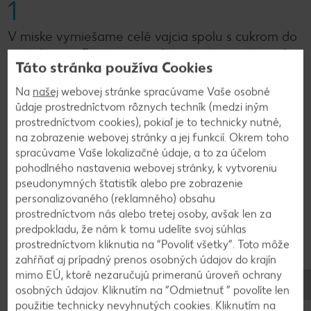
1
V miske vymiešame celé vajcia spolu s cukrom do
svetel peny. Postupne pridáme roztopené maslo
Táto stránka používa Cookies
a mlieko a opatrne premiešame. Pridáme
preosiatu múku a prášok do pečiva. Dochutíme
Na
našej
webovej stránke spracúvame Vaše osobné
koreninami a soľou.
údaje prostredníctvom rôznych techník (medzi iným
prostredníctvom cookies), pokiaľ je to technicky nutné,
na zobrazenie webovej stránky a jej funkcií. Okrem toho
2
spracúvame Vaše lokalizačné údaje, a to za účelom
pohodlného nastavenia webovej stránky, k vytvoreniu
pseudonymných štatistík alebo pre zobrazenie
Hrušky nakrájame na mesiačiky a následne na
personalizovaného (reklamného) obsahu
tenké plátky. Cesto vylejeme do vymastenej a
prostredníctvom nás alebo tretej osoby, avšak len za
múkou vysypanej formy na biskupský chlebík a
predpokladu, že nám k tomu udelíte svoj súhlas
pozapichujeme doň na ležato mesiačiky hrušiek.
prostredníctvom kliknutia na “Povoliť všetky”. Toto môže
Posypeme troškou vločiek alebo plátkami mandlí
zahŕňať aj prípadný prenos osobných údajov do krajín
a pečieme pri 180 °C približne 30 až 40 minút.
mimo EÚ, ktoré nezaručujú primeranú úroveň ochrany
Pred dopečením skontrolujeme špáradlom.
osobných údajov. Kliknutím na “Odmietnuť ” povolíte len
použitie technicky nevyhnutých cookies. Kliknutím na