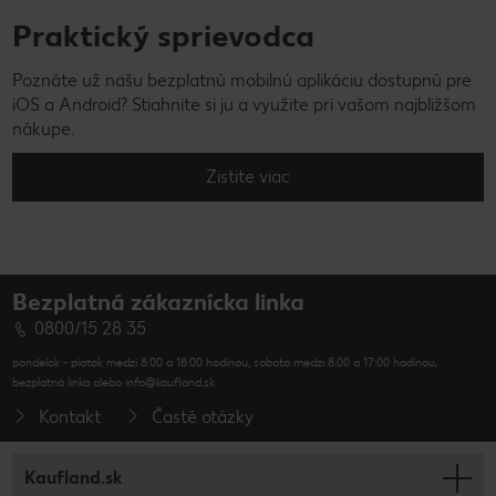
Praktický sprievodca
Poznáte už našu bezplatnú mobilnú aplikáciu dostupnú pre
iOS a Android? Stiahnite si ju a využite pri vašom najbližšom
nákupe.
Zistite viac
Bezplatná zákaznícka linka
0800/15 28 35
pondelok - piatok medzi 8:00 a 18:00 hodinou, sobota medzi 8:00 a 17:00 hodinou,
bezplatná linka alebo info@kaufland.sk
Kontakt
Časté otázky
Kaufland.sk