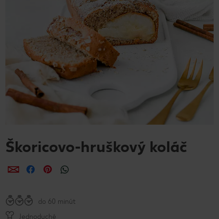
Škoricovo-hruškový koláč
Zdieľať
Zdieľať
Zdieľať
do 60 minút
Jednoduché