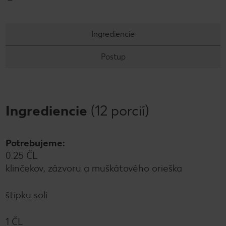
Ingrediencie
Postup
Ingrediencie
(12 porcií)
Potrebujeme:
0.25 ČL
klinčekov, zázvoru a muškátového orieška
štipku soli
1 ČL