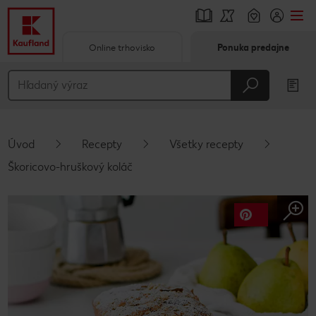
Online trhovisko
Ponuka predajne
Prejsť na
Hlavný obsah
Päta
Úvod
Recepty
Všetky recepty
Vyskakovací bočný panel
Škoricovo-hruškový koláč