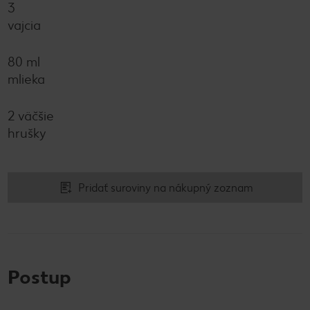
3
vajcia
80 ml
mlieka
2 väčšie
hrušky
Pridať suroviny na nákupný zoznam
Postup