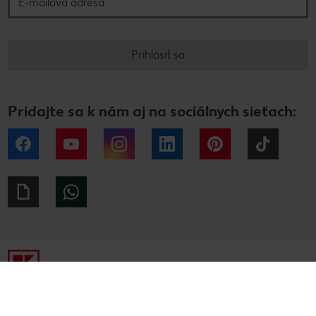
Prihlásiť sa
Pridajte sa k nám aj na sociálnych sieťach:
Facebook
YouTube
Instagram
LinkedIn
Pinterest
Tiktok
Giphy
WhatsApp
Tiráž
Ochrana osobných údajov
Alternatívne riešenie sporov