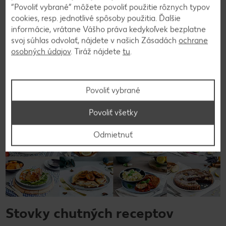
“Povoliť vybrané” môžete povoliť použitie rôznych typov
cookies, resp. jednotlivé spôsoby použitia. Ďalšie
informácie, vrátane Vášho práva kedykoľvek bezplatne
Späť na prehľad
svoj súhlas odvolať, nájdete v našich Zásadách
ochrane
osobných údajov
. Tiráž nájdete
tu
.
Povoliť vybrané
Povoliť všetky
Odmietnuť
Stovky chutných receptov