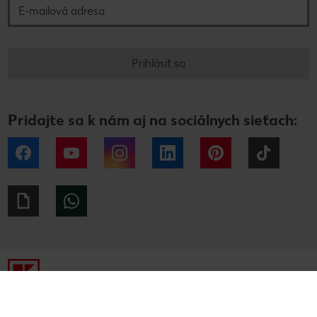
Prihlásiť sa
Pridajte sa k nám aj na sociálnych sieťach:
Facebook
YouTube
Instagram
LinkedIn
Pinterest
Tiktok
Giphy
WhatsApp
Tiráž
Ochrana osobných údajov
Alternatívne riešenie sporov