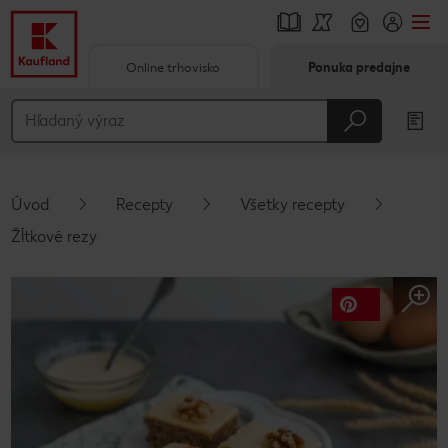
Online trhovisko
Ponuka predajne
Prejsť na
Hlavný obsah
Päta
Úvod
Recepty
Všetky recepty
Vyskakovací bočný panel
Žĺtkové rezy