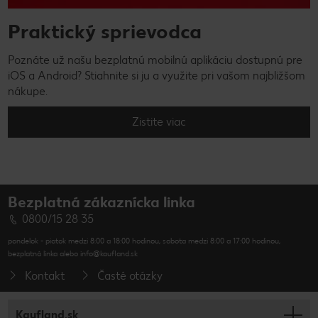
Praktický sprievodca
Poznáte už našu bezplatnú mobilnú aplikáciu dostupnú pre
iOS a Android? Stiahnite si ju a využite pri vašom najbližšom
nákupe.
Zistite viac
Bezplatná zákaznícka linka
0800/15 28 35
pondelok - piatok medzi 8:00 a 18:00 hodinou, sobota medzi 8:00 a 17:00 hodinou,
bezplatná linka alebo info@kaufland.sk
Kontakt
Časté otázky
Kaufland.sk