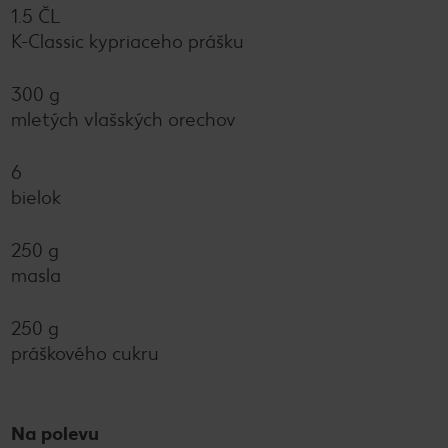
1.5 ČL
K-Classic kypriaceho prášku
300 g
mletých vlašských orechov
6
bielok
250 g
masla
250 g
práškového cukru
Na polevu