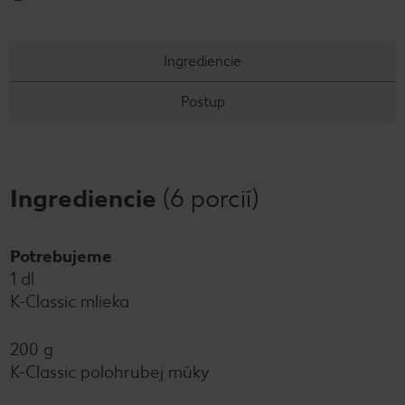
Ingrediencie
Postup
Ingrediencie
(6 porcií)
Potrebujeme
1 dl
K-Classic mlieka
200 g
K-Classic polohrubej múky