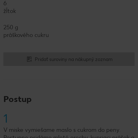
6
žĺtok
250 g
práškového cukru
Pridať suroviny na nákupný zoznam
Postup
1
V miske vymiešame maslo s cukrom do peny.
Postupne pridáme mleté orechy, kypriaci prášok a