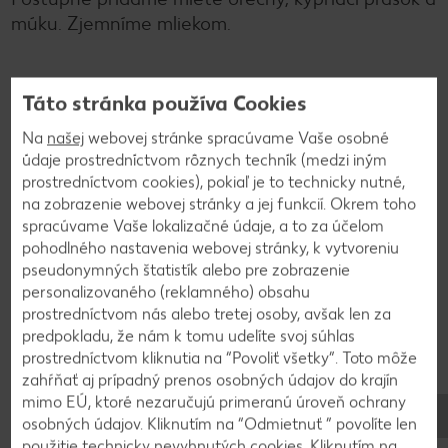
múku. Zjemníme mliekom.
2
Táto stránka používa Cookies
Bielky vyšľaháme so štipkou soli a opatrne po
Na
našej
webovej stránke spracúvame Vaše osobné
údaje prostredníctvom rôznych techník (medzi iným
častiach zapracujeme do orechového cesta.
prostredníctvom cookies), pokiaľ je to technicky nutné,
Cesto vylejeme na plech s rozmermi 35 x 30 cm a
na zobrazenie webovej stránky a jej funkcií. Okrem toho
vystlaný papierom na pečenie a pečieme pri 175
spracúvame Vaše lokalizačné údaje, a to za účelom
°C približne 30 až 40 minút.
pohodlného nastavenia webovej stránky, k vytvoreniu
pseudonymných štatistík alebo pre zobrazenie
personalizovaného (reklamného) obsahu
3
prostredníctvom nás alebo tretej osoby, avšak len za
predpokladu, že nám k tomu udelíte svoj súhlas
Kým sa koláč pečie, vyšľaháme žĺtky s cukrom.
prostredníctvom kliknutia na “Povoliť všetky”. Toto môže
Polevu vylejeme ešte na horúci koláč a počkáme,
zahŕňať aj prípadný prenos osobných údajov do krajín
mimo EÚ, ktoré nezaručujú primeranú úroveň ochrany
kým uschne. Nakrájame a dozdobíme celými
osobných údajov. Kliknutím na “Odmietnuť ” povolíte len
orechmi.
použitie technicky nevyhnutých cookies. Kliknutím na