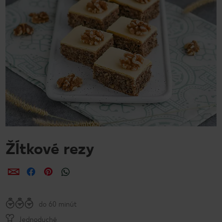
Žĺtkové rezy
Zdieľať
Zdieľať
Zdieľať
do 60 minút
Jednoduché