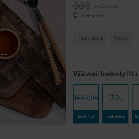
do 60 minút
Jednoduché
Ingrediencie
Postup
Výživové hodnoty
(Na 
144/​604
13.2
g
kcal / kJ
sacharidy
bi