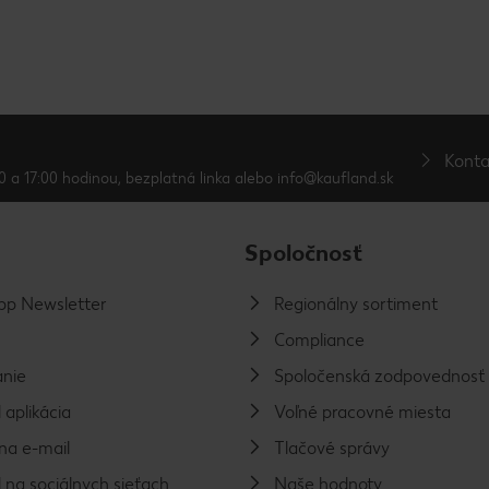
Konta
0 a 17:00 hodinou, bezplatná linka alebo info@kaufland.sk
Spoločnosť
p Newsletter
Regionálny sortiment
Compliance
nie
Spoločenská zodpovednosť
 aplikácia
Voľné pracovné miesta
na e-mail
Tlačové správy
 na sociálnych sieťach
Naše hodnoty