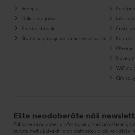
Recepty
Kaufland
Online magazín
Informác
Prehľad stránok
Časté ot
Staňte sa predajcom na online trhovisku
Kontakt
Otváraci
Novely 
WiFi na 
Čím sa 
Ešte neodoberáte náš newslett
Prihláste sa na odber a informácie o horúcich zľavách, sú
budete mať už dva dni pred platnosťou akcie vo vašej e-m