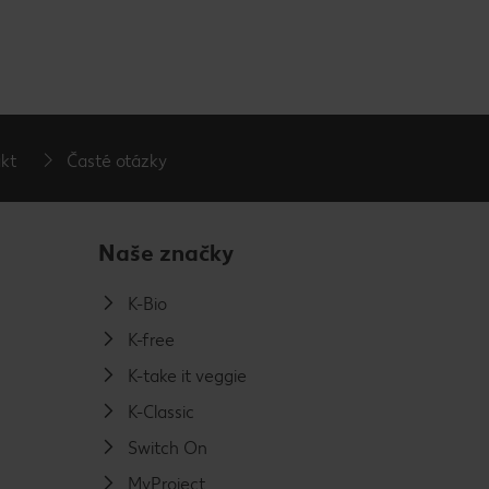
kt
Časté otázky
Naše značky
K-Bio
K-free
K-take it veggie
K-Classic
Switch On
MyProject