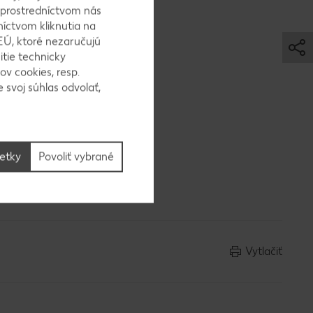
rème
 prostredníctvom nás
níctvom kliknutia na
EÚ, ktoré nezaručujú
itie technicky
ov cookies, resp.
 svoj súhlas odvolať,
šetky
Povoliť vybrané
e.
Vytlačiť