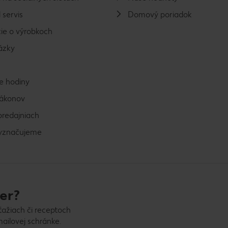
 servis
Domový poriadok
ie o výrobkoch
ázky
e hodiny
zákonov
predajniach
vyznačujeme
er?
ťažiach či receptoch
ailovej schránke.