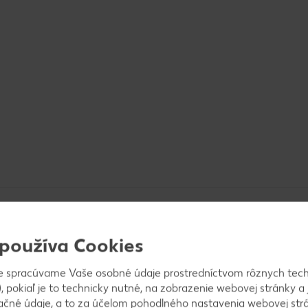
 používa Cookies
e spracúvame Vaše osobné údaje prostredníctvom rôznych tech
, pokiaľ je to technicky nutné, na zobrazenie webovej stránky a 
 umyjeme mrkvu a všetko nakrájame alebo nastrúha
ačné údaje, a to za účelom pohodlného nastavenia webovej strá