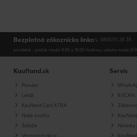
Bezplatná zákaznícka linka
0800/15 28 35
pondelok - piatok medzi 8:00 a 18:00 hodinou, sobota medzi 8:0
Kaufland.sk
Servis
Ponuka
WhatsAp
Leták
K-SCAN
Kaufland Card XTRA
Zálohova
Naše značky
Kaufland
Súťaže
Novinky 
Vernostná akcia
Kaufland