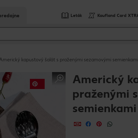
predajne
Leták
Kaufland Card XTR
Americký kapustový šalát s praženými sezamovými semienkam
Americký ka
praženými 
semienkami
Zdieľať
Zdieľať
Zdieľať