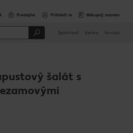
A
Predajňa:
Prihlásiť sa
Nákupný zoznam
Spoločnosť
Kariéra
Kontakt
i
pustový šalát s
sezamovými