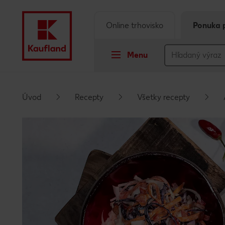
Online trhovisko
Ponuka 
Menu
Prejsť na
Úvod
Recepty
Všetky recepty
Hlavný obsah
Päta
Vyskakovací bočný panel