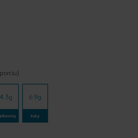
porciu)
4.3
g
6.9
g
elkoviny
tuky