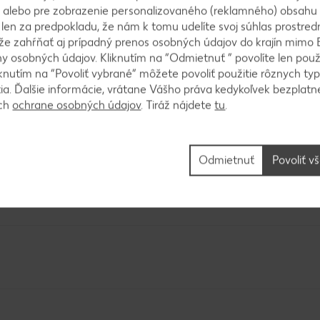
me nadrobno. Na dresing zmiešame kyslú smotanu, c
 alebo pre zobrazenie personalizovaného (reklamného) obsahu
e zelerovou soľou, soľou a korením.
k len za predpokladu, že nám k tomu udelíte svoj súhlas prostred
ôže zahŕňať aj prípadný prenos osobných údajov do krajín mimo 
 osobných údajov. Kliknutím na “Odmietnuť ” povolíte len použ
knutím na “Povoliť vybrané” môžete povoliť použitie rôznych typ
tia. Ďalšie informácie, vrátane Vášho práva kedykoľvek bezplatne
ách
ochrane osobných údajov
. Tiráž nájdete
tu
.
áme asi 30 minút odstáť.
Odmietnuť
Povoliť v
sezamové semienka, posypeme nimi šalát a podávam