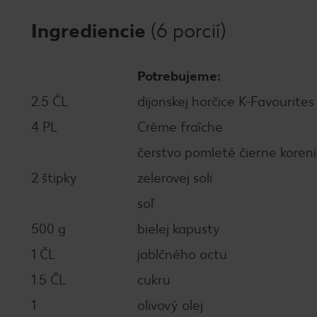
Ingrediencie
(6 porcií)
Potrebujeme:
2.5 ČL
dijonskej horčice K-Favourites
4 PL
Crème fraîche
čerstvo pomleté čierne koren
2 štipky
zelerovej soli
soľ
500 g
bielej kapusty
1 ČL
jablčného octu
1.5 ČL
cukru
1
olivový olej