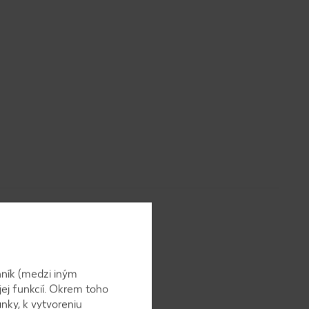
ník (medzi iným
jej funkcií. Okrem toho
me na
nky, k vytvoreniu