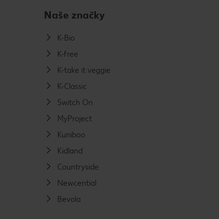
Naše značky
K-Bio
K-free
K-take it veggie
K-Classic
Switch On
MyProject
Kuniboo
Kidland
Countryside
Newcential
Bevola