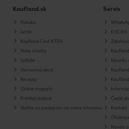
Kaufland.sk
Servis
Ponuka
WhatsAp
Leták
K-SCAN
Kaufland Card XTRA
Zálohova
Naše značky
Kaufland
Súťaže
Novinky 
Vernostná akcia
Kaufland
Recepty
Kaufland
Online magazín
Informác
Prehľad stránok
Časté ot
Staňte sa predajcom na online trhovisku
Kontakt
Otváraci
Novely 