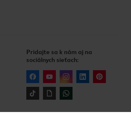
Pridajte sa k nám aj na
sociálnych sieťach:
Facebook
YouTube
Instagram
LinkedIn
Pinterest
Tiktok
Giphy
WhatsApp
Tiráž
Ochrana osobných údajov
Alternatívne riešenie sporov