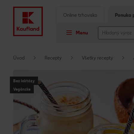
Online trhovisko
Ponuka 
Menu
Prejsť na
Úvod
Recepty
Všetky recepty
Hlavný obsah
Bez laktózy
Päta
Vegánske
Vyskakovací bočný panel