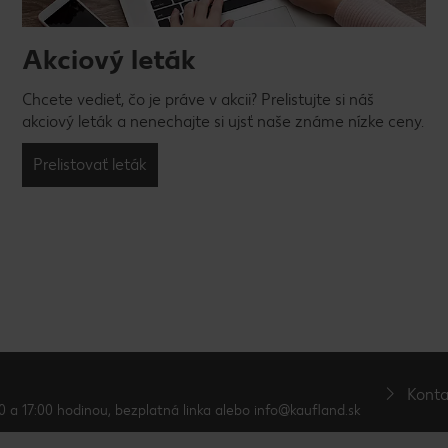
Akciový leták
Chcete vedieť, čo je práve v akcii? Prelistujte si náš
akciový leták a nenechajte si ujsť naše známe nízke ceny.
Prelistovať leták
Konta
0 a 17:00 hodinou, bezplatná linka alebo info@kaufland.sk