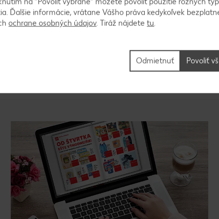
knutím na “Povoliť vybrané” môžete povoliť použitie rôznych typ
tia. Ďalšie informácie, vrátane Vášho práva kedykoľvek bezplatne
ou, ľadom a agávovou šťavou. Nalejeme do pohárom
ách
ochrane osobných údajov
. Tiráž nájdete
tu
.
Odmietnuť
Povoliť v