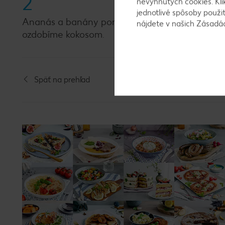
2
nevyhnutých cookies. Kli
jednotlivé spôsoby použi
Ananás a banány pomixujeme s kokosovou vod
nájdete v našich Zásad
ozdobíme kokosom.
Späť na prehľad