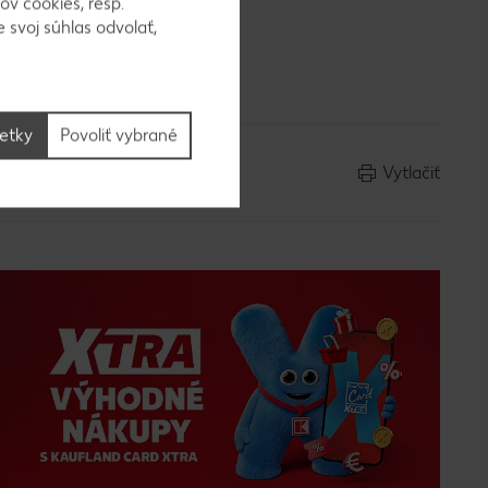
ov cookies, resp.
 svoj súhlas odvolať,
 a
šetky
Povoliť vybrané
Vytlačiť