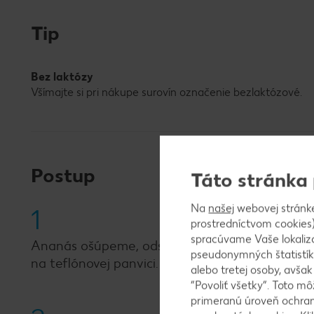
Tip
Bez laktózy
Všímajte si pri nákupe surovín označenie bezlaktózové.
Postup
Táto stránka
Na
našej
webovej stránk
1
prostredníctvom cookies)
spracúvame Vaše lokaliz
Ananás ošúpeme, odstránime hlúb a nakrájame
pseudonymných štatistík
na teflónovej panvici.
alebo tretej osoby, avša
“Povoliť všetky”. Toto m
primeranú úroveň ochrany