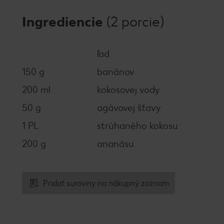
Ingrediencie
(2 porcie)
ľad
150 g
banánov
200 ml
kokosovej vody
50 g
agávovej šťavy
1 PL
strúhaného kokosu
200 g
ananásu
Pridať suroviny na nákupný zoznam