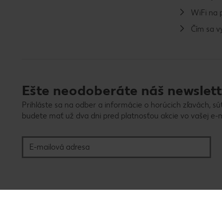
WiFi na 
Čím sa 
Ešte neodoberáte náš newslett
Prihláste sa na odber a informácie o horúcich zľavách, sú
budete mať už dva dni pred platnosťou akcie vo vašej e-m
E-mailová adresa