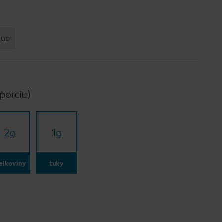
tup
porciu)
2
g
1
g
elkoviny
tuky