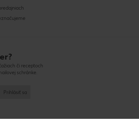
predajniach
vyznačujeme
er?
ťažiach či receptoch
ailovej schránke.
Prihlásiť sa