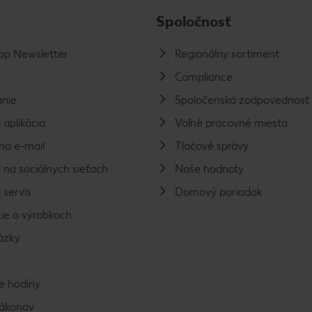
Spoločnosť
p Newsletter
Regionálny sortiment
Compliance
nie
Spoločenská zodpovednosť
 aplikácia
Voľné pracovné miesta
na e-mail
Tlačové správy
 na sociálnych sieťach
Naše hodnoty
 servis
Domový poriadok
ie o výrobkoch
ázky
e hodiny
zákonov