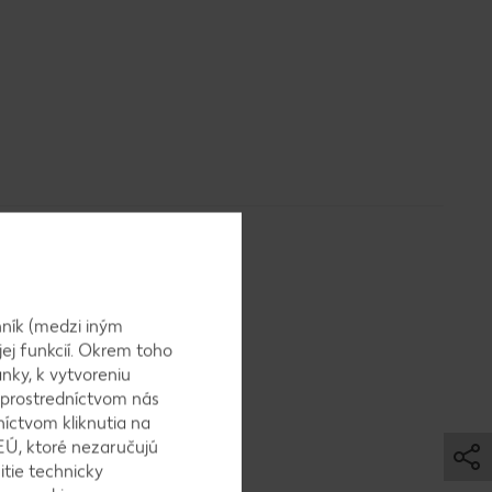
ník (medzi iným
jej funkcií. Okrem toho
nky, k vytvoreniu
e nasucho
 prostredníctvom nás
níctvom kliknutia na
EÚ, ktoré nezaručujú
itie technicky