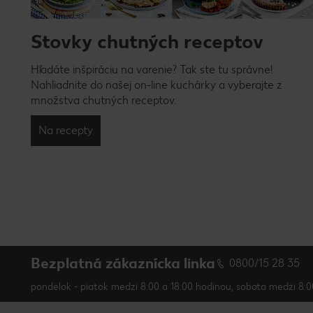
Stovky chutných receptov
Hľadáte inšpiráciu na varenie? Tak ste tu správne!
Nahliadnite do našej on-line kuchárky a vyberajte z
množstva chutných receptov.
Na recepty
Bezplatná zákaznícka linka
0800/15 28 35
pondelok - piatok medzi 8:00 a 18:00 hodinou, sobota medzi 8:0