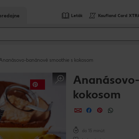
predajne
Leták
Kaufland Card XTR
Ananásovo-banánové smoothie s kokosom
Ananásovo-
kokosom
Zdieľať
Zdieľať
Zdieľať
do 15 minút