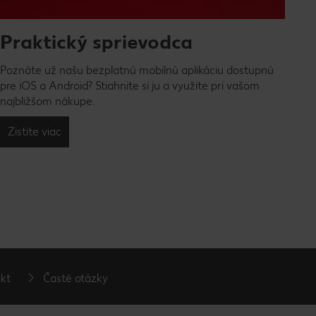
Praktický sprievodca
Poznáte už našu bezplatnú mobilnú aplikáciu dostupnú
pre iOS a Android? Stiahnite si ju a využite pri vašom
najbližšom nákupe.
Zistite viac
kt
Časté otázky