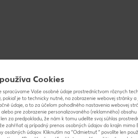
 používa Cookies
e spracúvame Vaše osobné údaje prostredníctvom rôznych tech
, pokiaľ je to technicky nutné, na zobrazenie webovej stránky a 
ačné údaje, a to za účelom pohodlného nastavenia webovej strá
. Banány ošúpeme a tiež nakrájame. Kokos opražím
 alebo pre zobrazenie personalizovaného (reklamného) obsahu
k len za predpokladu, že nám k tomu udelíte svoj súhlas prostred
ôže zahŕňať aj prípadný prenos osobných údajov do krajín mimo 
 osobných údajov. Kliknutím na “Odmietnuť ” povolíte len použ