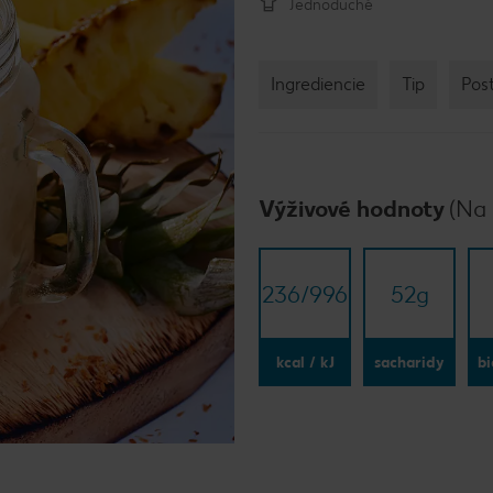
Jednoduché
Ingrediencie
Tip
Pos
Výživové hodnoty
(Na 
236/​996
52
g
kcal / kJ
sacharidy
bi