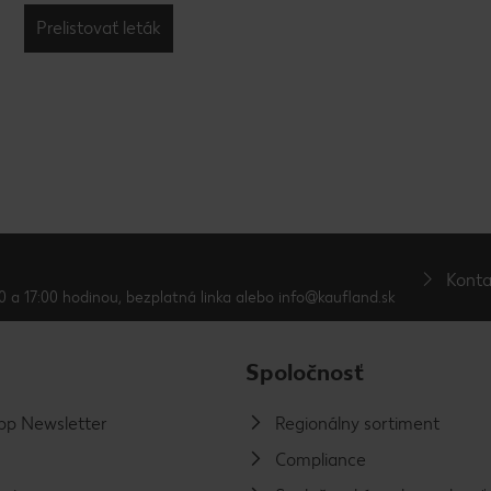
Prelistovať leták
Konta
0 a 17:00 hodinou, bezplatná linka alebo info@kaufland.sk
Spoločnosť
p Newsletter
Regionálny sortiment
Compliance