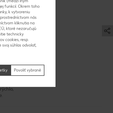
ník (medzi iným
jej funkcií. Okrem toho
nky, k vytvoreniu
 prostredníctvom nás
níctvom kliknutia na
EÚ, ktoré nezaručujú
ohni bez
itie technicky
ov cookies, resp.
. Môžeme
 svoj súhlas odvolať,
dnúť a
šetky
Povoliť vybrané
kať a
rýchlo,
e.