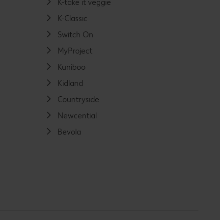
K-take it veggie
K-Classic
Switch On
MyProject
Kuniboo
Kidland
Countryside
Newcential
Bevola