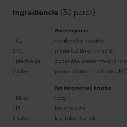
Ingrediencie
(30 porcií)
Potrebujeme:
1 ČL
vanilkového extraktu
3 PL
masla K-Z lásky k tradícii
1 plechovku
sladeného kondenzovaného ml
2 šálky
jemne strúhaného kokosu K-Cl
Na karamelovú krustu:
1 šálku
vody
1 PL
bieleho octu
2 šálky
kryštálového cukru