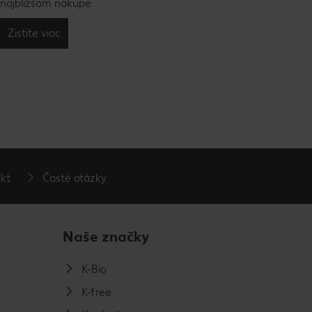
najbližšom nákupe.
Zistite viac
kt
Časté otázky
Naše značky
K-Bio
K-free