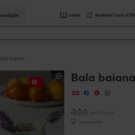
predajne
Leták
Kaufland Card XTR
Bala baiana
Bala baian
Zdieľať
Zdieľať
Zdieľať
do 60 minút
Jednoduché