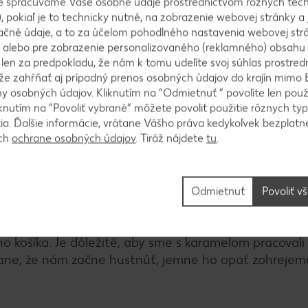
e spracúvame Vaše osobné údaje prostredníctvom rôznych tech
ť zachladiť do chladničky.
, pokiaľ je to technicky nutné, na zobrazenie webovej stránky a 
ačné údaje, a to za účelom pohodlného nastavenia webovej strá
 alebo pre zobrazenie personalizovaného (reklamného) obsahu
k len za predpokladu, že nám k tomu udelíte svoj súhlas prostred
ôže zahŕňať aj prípadný prenos osobných údajov do krajín mimo 
 kryštálový cukor, vodu a ocot. Varíme na miernom 
 osobných údajov. Kliknutím na “Odmietnuť ” povolíte len použ
knutím na “Povoliť vybrané” môžete povoliť použitie rôznych typ
 farbu a nedosiahne teplotu približne 150 až 154 °C
tia. Ďalšie informácie, vrátane Vášho práva kedykoľvek bezplatne
chu karamelu kvapneme do studenej vody – mal by stvr
ách
ochrane osobných údajov
. Tiráž nájdete
tu
.
Odmietnuť
Povoliť v
tko ponoríme do horúceho karamelu. Necháme odkvap
 košíka. Je dôležité, aby sme s karamelom pracovali 
tane, že nám začne hustnúť, jemne ho opäť zohrejem