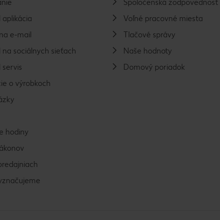
nie
Spoločenská zodpovednosť
 aplikácia
Voľné pracovné miesta
na e-mail
Tlačové správy
 na sociálnych sieťach
Naše hodnoty
 servis
Domový poriadok
ie o výrobkoch
ázky
e hodiny
zákonov
predajniach
vyznačujeme