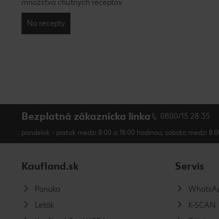
množstva chutných receptov.
Na recepty
Bezplatná zákaznícka linka
0800/15 28 35
pondelok - piatok medzi 8:00 a 18:00 hodinou, sobota medzi 8:0
Kaufland.sk
Servis
Ponuka
WhatsAp
Leták
K-SCAN