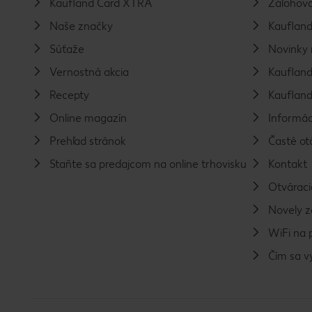
Kaufland Card XTRA
Zálohova
Naše značky
Kaufland
Súťaže
Novinky 
Vernostná akcia
Kaufland
Recepty
Kaufland
Online magazín
Informác
Prehľad stránok
Časté ot
Staňte sa predajcom na online trhovisku
Kontakt
Otváraci
Novely 
WiFi na 
Čím sa 