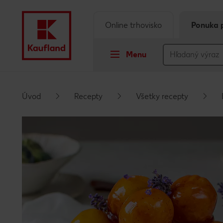
Online trhovisko
Ponuka 
Menu
Prejsť na
Úvod
Recepty
Všetky recepty
Hlavný obsah
Päta
Vyskakovací bočný panel