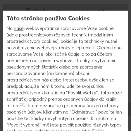
Pridať suroviny na nákupný zoznam
Táto stránka používa Cookies
Na
našej
webovej stránke spracúvame Vaše osobné
údaje prostredníctvom rôznych techník (medzi iným
prostredníctvom cookies), pokiaľ je to technicky nutné,
Postup
na zobrazenie webovej stránky a jej funkcií. Okrem toho
spracúvame Vaše lokalizačné údaje, a to za účelom
pohodlného nastavenia webovej stránky, k vytvoreniu
1
pseudonymných štatistík alebo pre zobrazenie
personalizovaného (reklamného) obsahu
Datle namočíme v horúcej vode a necháme
prostredníctvom nás alebo tretej osoby, avšak len za
odstáť. Potom ich rozmixujeme do hladka. V miske
predpokladu, že nám k tomu udelíte svoj súhlas
roztlačíme banány, pridáme vajíčko, jogurt, datle
prostredníctvom kliknutia na “Povoliť všetky”. Toto môže
a suché ingrediencie - soľ, sódu bikarbónu, prášok
zahŕňať aj prípadný prenos osobných údajov do krajín
mimo EÚ, ktoré nezaručujú primeranú úroveň ochrany
do pečiva, škoricu a obe múky. Premiešame a
osobných údajov. Kliknutím na “Odmietnuť ” povolíte len
cesto vylejeme na plech s papierom na pečenie.
použitie technicky nevyhnutých cookies. Kliknutím na
Pečieme pri 175 °C asi 30 minút. Koláč je vďaka
“Povoliť vybrané” môžete povoliť použitie rôznych typov
banánom, datlám a jogurtu šťavnatý.