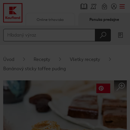
Online trhovisko
Ponuka predajne
Prejsť na
Hlavný obsah
Päta
Úvod
Recepty
Všetky recepty
Vyskakovací bočný panel
Banánový sticky toffee puding