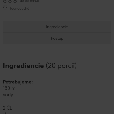
do 60 minút
Jednoduché
Ingrediencie
Postup
Ingrediencie
(20 porcií)
Potrebujeme:
180 ml
vody
2 ČL