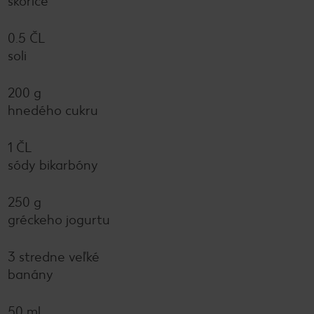
škorice
0.5 ČL
soli
200 g
hnedého cukru
1 ČL
sódy bikarbóny
250 g
gréckeho jogurtu
3 stredne veľké
banány
50 ml