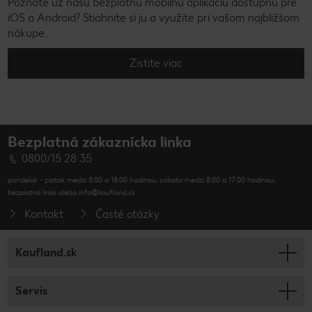
Poznáte už našu bezplatnú mobilnú aplikáciu dostupnú pre
iOS a Android? Stiahnite si ju a využite pri vašom najbližšom
nákupe.
Zistite viac
Bezplatná zákaznícka linka
0800/15 28 35
pondelok - piatok medzi 8:00 a 18:00 hodinou, sobota medzi 8:00 a 17:00 hodinou,
bezplatná linka alebo info@kaufland.sk
Kontakt
Časté otázky
Kaufland.sk
Servis