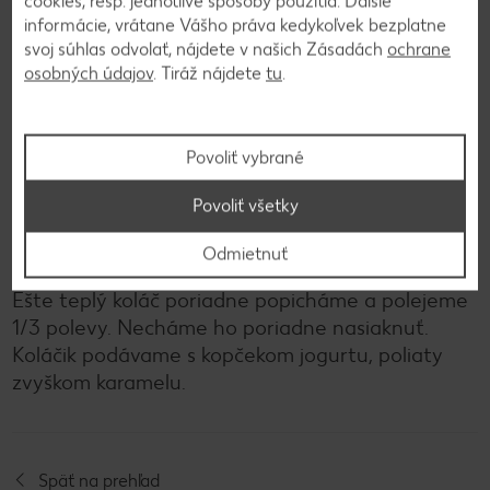
cookies, resp. jednotlivé spôsoby použitia. Ďalšie
informácie, vrátane Vášho práva kedykoľvek bezplatne
svoj súhlas odvolať, nájdete v našich Zásadách
ochrane
2
osobných údajov
. Tiráž nájdete
tu
.
Kým sa koláč pečie, do hrnca dáme cukor,
smotanu na šľahanie, vanilku, soľ a maslo. Na
Povoliť vybrané
miernej teplote uvaríme karamelovú polevu.
Povoliť všetky
3
Odmietnuť
Ešte teplý koláč poriadne popicháme a polejeme
1/3 polevy. Necháme ho poriadne nasiaknuť.
Koláčik podávame s kopčekom jogurtu, poliaty
zvyškom karamelu.
Späť na prehľad